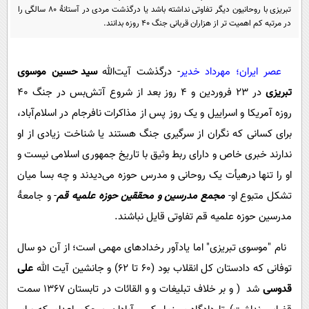
پیامک
سرگرمی
تبریزی با روحانیون دیگر تفاوتی نداشته باشد یا درگذشت مردی در آستانۀ 80 سالگی را
در مرتبه کم اهمیت تر از هزاران قربانی جنگ 40 روزه بدانند.
روانشناسی
فناوری
آشپزی
گوناگون
عصر ایران؛ مهرداد خدیر
- درگذشت آیت‌الله
سید حسین موسوی
دانلود
حوادث
تبریزی
در 23 فروردین و 4 روز بعد از شروع آتش‌بس در جنگ 40
محیط زیست
روزه آمریکا و اسراییل و یک روز پس از مذاکرات نافرجام در اسلام‌آباد،
برای کسانی که نگران از سرگیری جنگ هستند یا شناخت زیادی از او
سلامت
ندارند خبری خاص و دارای ربط وثیق با تاریخ جمهوری اسلامی نیست و
فرهنگی
او را تنها درهیأت یک روحانی و مدرس حوزه می‌دیدند و چه بسا میان
بین الملل
تشکل متبوع او-
مجمع مدرسین و محققین حوزه علمیه قم
- و جامعۀ
اجتماعی
مدرسین حوزه علمیه قم تفاوتی قایل نباشند.
حیات وحش
نام "موسوی تبریزی" اما یادآور رخدادهای مهمی است؛ از آن دو سال
سیاست خارجی
توفانی که دادستان کل انقلاب بود (‌60 تا 62) و جانشین آیت ‌الله
علی
قدوسی
شد ( و بر خلاف تبلیغات و و القائات در تابستان 1367 سمت