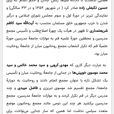
قضایی نداشت) تا دادگاه سینما رکس آبادان و حکم اعدام که برای
حسین تکبعلی زاده
صادر کرد ( در شهریور 1359 و در 33 سالگی) و
نمایندگی تبریز در دورۀ اول و سوم مجلس شورای اسلامی و درگیر
شدن با حزب جمهوری خلق مسلمان منتسب به
آیت‌الله سید کاظم
شریعتمداری
تا ظهور در هیأت یک چهرۀ اصلاح‌طلب و تأسیس مجمع
مدرسین و محققین حوزۀ علمیه قم به موازات جامعۀ مدرسین حوزۀ
علمیۀ قم که تکرار انشعاب مجمع روحانیون مبارز از جامعۀ روحانیت
مبارز بود.
به عبارت دیگر کاری که
مهدی کروبی و سید محمد خاتمی و سید
محمد موسوی خویینی‌ها
در جدایی از جامعۀ روحانیت مبارز و تأسیس
یک تشکل تازه با عنوان مجمع انجام دادند و روحانیت به دوپارۀ
جامعه/ مجمع تقسیم شد موسوی تبریزی و
فاضل میبدی
و چند
مدرس دیگر در قم تکرار کردند و به موازات جامعۀ مدرسین، مجمع
مدرسین برکشید هر چند این دومی مانند مجمع روحانیون موضع
متعدد سیاسی نداشت اما همین که ساز جدایی می‌نواخت برای