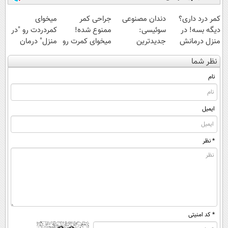
کمر درد داری؟
دندان مصنوعی
جراحی کمر
میخوای
دیگه بسه! در
سوئیسی:
ممنوع شده!
کمردردت رو "در
منزل درمانش
جدیدترین
میخوای کمرت رو
منزل" درمان
کن
فناوری اروپا،
در منزل درمان
کنی؟ (◂فیلم +
نظر شما
(◀پرسش‌نامه)
سبک و مقاوم |
کنی؟
◂پرسش‌نامه)
پرداخت قسطی
((پرسش‌نامه))
نام
ایمیل
* نظر
* کد امنیتی