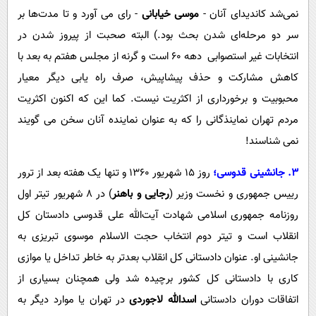
نمی‌شد کاندیدای آنان -
موسی خیابانی
- رای می آورد و تا مدت‌ها بر
سر دو مرحله‌ای شدن بحث بود.) البته صحبت از پیروز شدن در
انتخابات غیر استصوابی دهه 60 است و گرنه از مجلس هفتم به بعد با
کاهش مشارکت و حذف پیشاپیش، صرف راه یابی دیگر معیار
محبوبیت و برخورداری از اکثریت نیست. کما این که اکنون اکثریت
مردم تهران نماینذگانی را که به عنوان نماینده آنان سخن می گویند
نمی شناسند!
3. جانشینی قدوسی؛
روز 15 شهریور 1360 و تنها یک هفته بعد از ترور
رییس جمهوری و نخست وزیر (‌
رجایی و باهنر
) در 8 شهریور تیتر اول
روزنامه جمهوری اسلامی شهادت آیت‌الله علی قدوسی دادستان کل
انقلاب است و تیتر دوم انتخاب حجت الاسلام موسوی تبریزی به
جانشینی او. عنوان دادستانی کل انقلاب بعدتر به خاطر تداخل یا موازی
کاری با دادستانی کل کشور برچیده شد ولی همچنان بسیاری از
اتفاقات دوران دادستانی
اسدالله لاجوردی
در تهران یا موارد دیگر به