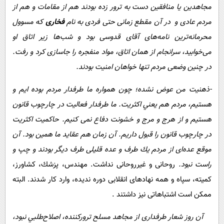
مجاهدین یا منافقین دست به ترور زده بودند هم از مقامات و هم از
مردم عادی و در آن مقطع زمانی حتی فردی به نام
فخاری
كه مسوول
محرمانه‌ترين نامه‌های آقای قدوسی بود و شب‌ها زير اتاق او
می‌خوابيد، سرانجام از همان اتاق، مواد منفجره را جاسازی كرد و رفت.
در چنين وضعی مردم تنها خواهان امنيت بودند.
-ذهنيت من عوض نشده؛ چون همواره ما طرفدار مردم بوده ایم و
هستيم، مردم هم يعني اكثريت. ما طرفدار فعاليت در چارچوب قانون
هستيم و از هرج و مرج و خشونت دفاع نمی كنيم. حاكميت اكثريت
در چارچوب قانون را قبول داريم. آن زمان هم عقايد ما همين بود. آن
موقع عده‌ای از مردم يك طرف و عده‌ قليلی طرف ديگر بودند و چپ و
راست نبود.
روحانی و غيرروحانی نداشت. مهندس، پزشك، كشاورز،
كميته، سپاه و همه‌ نهادهای انقلابی دوره نديده، وارد كار شدند. البته
ممكن است اشتباهاتی نيز داشتند .
آن روز شعار طرفداری از مجاهد مسلح تروركننده، اصلاح‌طلبي نبود،