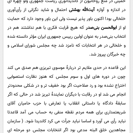
خمینی در منع روحانیون از کاندیداتوری ریاست جمهوری ولو چهره ‌ای
در اندازه و آوازه
آیت‌الله بهشتی
احتمال و شاید نگرانی از رأی‌آوری
خلخالی بود! اکنون باور پذیر نیست ولی این باور وجود دارد که حمایت
او از
ابوالحسن بنی‌صدر
که هیچ قرابت فکری با هم نداشتند هم در
انتخاب بنی‌صدر به عنوان اولین رییس جمهوری ایران مؤثر دانسته شده
و خلخالی در هر انتخابات که نامزد شد چه مجلس شورای اسلامی و
چه خبرگان پیروز شد.
این قاعده در حدی ملایم تر دربارۀ موسوی تبریزی هم صدق می کند
چون در دوره های اول و سوم مجلس که هنوز نظارت استصوابی
اختراع نشده بود و رد صلاحیت اگر بود خفیف تر و در شکلی محدودتر
انجام می شد او در رقابت با دیگران نمایندۀ تبریز شد در حالی که اگر
سابقۀ دادگاه یا داستانی انقلاب یا تعارض با حزب حامیان آقای
شریعتمداری برای همه مردم نقطه منفی به حساب می آمد قاعدتا
نباید رأی می آورد و اساسا نباید جرأت می کرد کاندیدا شود. ( سازمان
مجاهدین خلق البته مدعی بود اگر انتخابات مجلس دو مرحله ای