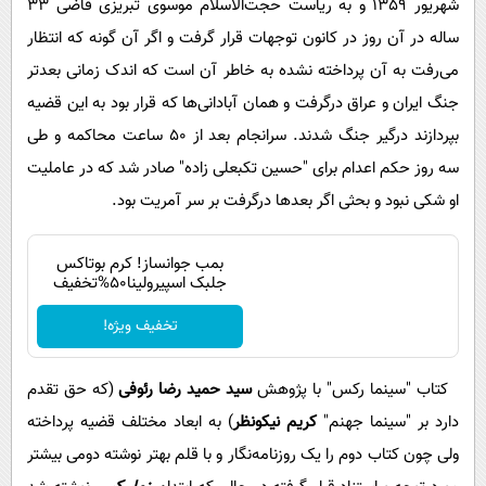
شهریور 1359 و به ریاست حجت‌الاسلام موسوی تبریزی قاضی 33
ساله در آن روز در کانون توجهات قرار گرفت و اگر آن گونه که انتظار
می‌رفت به آن پرداخته نشده به خاطر آن است که اندک زمانی بعدتر
جنگ ایران و عراق درگرفت و همان آبادانی‌ها که قرار بود به این قضیه
بپردازند درگیر جنگ شدند. سرانجام بعد از 50 ساعت محاکمه و طی
سه روز حکم اعدام برای "حسین تکبعلی زاده" صادر شد که در عاملیت
او شکی نبود و بحثی اگر بعدها درگرفت بر سر آمریت بود.
بمب جوانساز! کرم بوتاکس
جلبک اسپیرولینا50%تخفیف
تخفیف ویژه!
کتاب "سینما رکس" با پژوهش
سید حمید رضا رئوفی
(که حق تقدم
دارد بر "سینما جهنم"
کریم نیکونظر
) به ابعاد مختلف قضیه پرداخته
ولی چون کتاب دوم را یک روزنامه‌نگار و با قلم بهتر نوشته دومی بیشتر