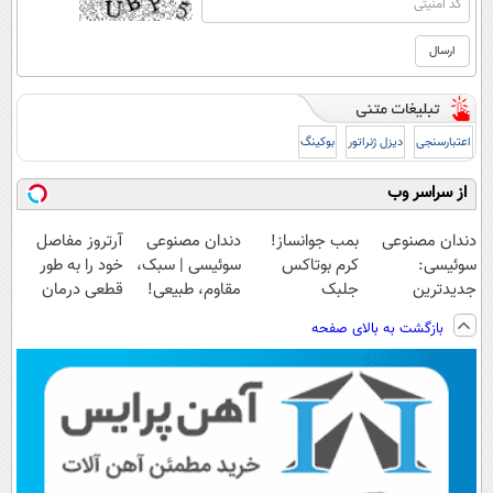
اعتبارسنجی
دیزل ژنراتور
بوکینگ
از سراسر وب
دندان مصنوعی
بمب جوانساز!
دندان مصنوعی
آرتروز مفاصل
سوئیسی:
کرم بوتاکس
سوئیسی | سبک،
خود را به طور
جدیدترین
جلبک
مقاوم، طبیعی!
قطعی درمان
فناوری اروپا،
اسپیرولینا50%تخفیف
ویزیت
کنید!
بازگشت به بالای صفحه
سبک و مقاوم |
رایگان+پرداخت
◗پرسش‌نامه◖
پرداخت قسطی
اقساطی😍