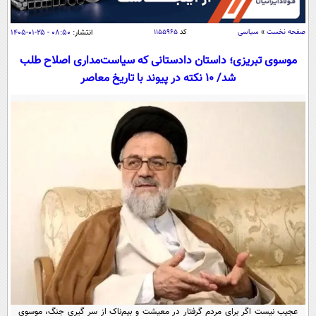
سیاسی
اقتصاد
صفحه نخست
»
سیاسی
کد
۱۱۵۵۹۶۵
انتشار:
۰۸:۵۰ - ۲۵-۰۱-۱۴۰۵
جامعه
اقتصادی
موسوی تبریزی؛ داستان دادستانی که سیاست‌‌مداری اصلاح طلب
شد/ 10 نکته در پیوند با تاریخ معاصر
ورزشی
اجتماعی
خودرو
بین الملل
حوادث
فرهنگ و هنر
سیاست خارجی
سلامت
علم و دانش
یک برش دانایی
قرآن
فناوری و It
محیط زیست
گوناگون
علمی
سفر و تفریح
فیلم
سرگرمی
اخبار کریپتو
عصر ایران 2
اقتصاد
باشگاه مغز
آموزش زبان
خواندنی ها و دیدنی ها
ورزش
مجله تصویری سلاح
داستان کوتاه
سیاست
عجیب نیست اگر برای مردم گرفتار در معیشت و بیم‌ناک از سر گیری جنگ، موسوی