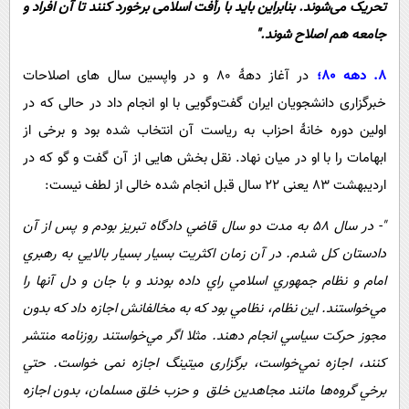
تحریک می‌شوند. بنابراین باید با رأفت اسلامی برخورد کنند تا آن افراد و
جامعه هم اصلاح شوند."
8. دهه 80؛
در آغاز دهۀ 80 و در واپسین سال های اصلاحات
خبرگزاری دانشجویان ایران گفت‌و‌گویی با او انجام داد در حالی که در
اولین دوره خانۀ احزاب به ریاست آن انتخاب شده بود و برخی از
ابهامات را با او در میان نهاد. نقل بخش هایی از آن گفت و گو که در
اردیبهشت 83 یعنی 22 سال قبل انجام شده خالی از لطف نیست:
"- در سال 58 به مدت دو سال قاضي دادگاه تبريز بودم و پس از آن
دادستان كل شدم. در آن زمان اكثريت بسيار بسيار بالايي به رهبري
امام و نظام جمهوري اسلامي راي داده بودند و با جان و دل آنها را
مي‌خواستند. اين نظام، نظامي بود كه به مخالفانش اجازه داد كه بدون
مجوز حركت سياسي انجام دهند. مثلا اگر مي‌خواستند روزنامه منتشر
كنند، اجازه نمي‌خواست، برگزاری ميتينگ اجازه نمی ‌خواست. حتي
برخي گروه‌ها مانند مجاهدين خلق و حزب خلق مسلمان، بدون اجازه