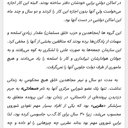
در اماكن دولتي برایي خودشان دفتر ساخته بودند. البته اين كار اجازه
می‌خواست ولي آنها بدون اجازه اين كار را كردند و دو سال و چند ماه
اين اماكن دولتیي در دست آنها بود.
اين گروه‌ ها (مجاهدين و حزب خلق مسلمان) مقدار زيادي اسلحه و
مهمات از پادگان‌ها برده بودند كه منافقين بخشی از آنها را مخفی کرد.
این سازمان جمعه‌ها به صورت علنی با لشكری به كوه می‌رفتند و به
جوانان هوادارشان تيراندازی و كار با اسلحه را ياد می‌دادند و هيچ
ماموری از طرف دولت جلویي آنها را نمی‌گرفت.
به مدت دو سال و نيم مجاهدين خلق هيچ محكومي به زندانی
نداشت. تنها يك عضو شورایي مركزی آنها به نام
«سعادتی»
به جرم
دزديدن پرونده‌ای از دادستانی، در زندان بود. اين پرونده متعلق به
سرلشكر «
مقربی
» بود كه يكی از افراد بسيار مهم نفوذی شوروی
محسوب می‌شد، زيرا 30 سال برای كا.گ.ب جاسوسی كرده بود، لذا
برایي شوروی مهم بود بداند مقربی چه چيزهايی را لو داده و چه