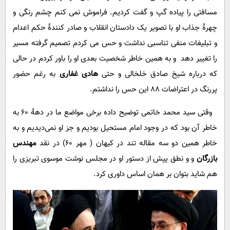
مسافتی را پیاده گپ و گفت کردیم. فراموش نمی کنم چشم رنگی و
چهرۀ جذاب او با تصویر یک دادستان انقلاب و صادر کنندۀ حکم اعدام
و تبلیغات منفی تناسبی نداشت و حس می کردم تصمیم گرفته مسیر
را تغییر دهد و به همین خاطر شخصیت بعدی او را باور کردم در حالی
که درباره شیخ صادق خلخالی و حتی
هادی غفاری
به رغم حضور
پررنگ در اعتراضات 88 این حس را نداشتم.
وقتی سید محمد خاتمی توضیح داده برخی مواضع ما در دهۀ 60 به
خاطر آن بود که در وجود امام مستحیل بودیم و جز او نمی‌دیدیم و به
خاطر همین دو سه مقاله تند در کیهان ( مهر 60) در نقد
مهندس
بازرگان
و و نطق پپش از دستور او در مجلس نوشت موسوی تبریزی را
هم شاید بتوان بر همان اساس داوری کرد.