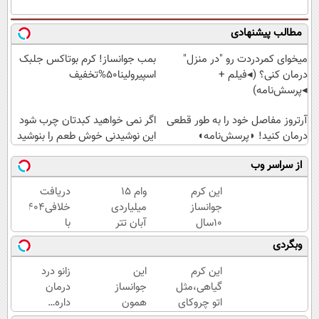
مطالب پیشنهادی
میخوای کمردردت رو "در منزل"
بمب جوانساز! کرم بوتاکس جلبک
درمان کنی؟ (◂فیلم +
اسپیرولینا50%تخفیف
◂پرسش‌نامه)
آرتروز مفاصل خود را به طور قطعی
اگر نمی خواهید کبدتان چرب شود
درمان کنید! ◗پرسش‌نامه◖
این نوشیدنی خوش طعم را بنوشید
از سراسر وب
این کرم
وام 15
دریافت
جوانساز
میلیاردی
خلافی۱۴۰۴
10سال
آبان تتر
با
سنتو
| فوری،
جزییات...
وبگردی
کم
فقط با
(استعلام
میکنه
احراز
و
این کرم
این
زانو درد
(با
هویت
پرداخت)
گیاهی،مثل
جوانساز
درمان
تخفیف
اتو چروکای
همون
داره…
ویژه)
پوستتوصاف
جلسه‌ی
چرا