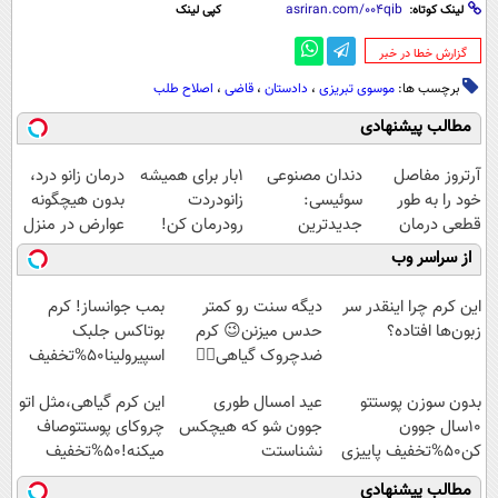
لینک کوتاه:
کپی لینک
‌گزارش خطا در خبر
برچسب ها:
موسوی تبریزی
،
دادستان
،
قاضی
،
اصلاح طلب
مطالب پیشنهادی
آرتروز مفاصل
دندان مصنوعی
1بار برای همیشه
درمان زانو درد،
خود را به طور
سوئیسی:
زانودردت
بدون هیچگونه
قطعی درمان
جدیدترین
رودرمان کن!
عوارض در منزل
کنید!
فناوری اروپا،
(تکنولوژی آلمان)
(◂پرسش‌نامه)
از سراسر وب
◗پرسش‌نامه◖
سبک و مقاوم |
◂پرسشنامه▸
پرداخت قسطی
این کرم چرا اینقدر سر
دیگه سنت رو کمتر
بمب جوانساز! کرم
زبون‌ها افتاده؟
حدس میزنن😉 کرم
بوتاکس جلبک
ضدچروک گیاهی👈🏻
اسپیرولینا50%تخفیف
45%تخفیف
بدون سوزن پوستتو
عید امسال طوری
این کرم گیاهی،مثل اتو
10سال جوون
جوون شو که هیچکس
چروکای پوستتوصاف
کن50%تخفیف پاییزی
نشناستت
میکنه!50%تخفیف
مطالب پیشنهادی