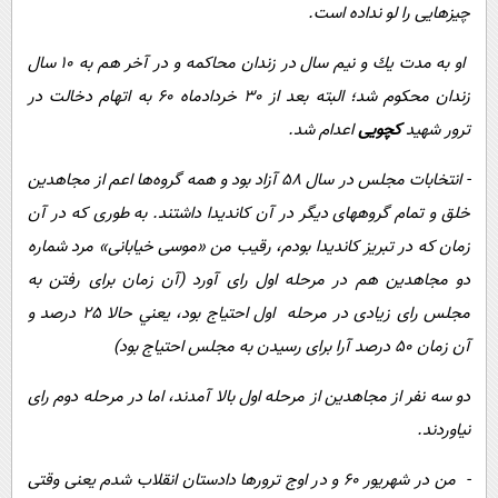
چيزهايی را لو نداده است.
او به مدت يك و نيم سال در زندان محاكمه و در آخر هم به 10 سال
زندان محكوم شد؛ البته بعد از 30 خردادماه 60 به اتهام دخالت در
ترور شهيد
كچويی
اعدام شد.
- ‌انتخابات مجلس در سال 58 آزاد بود و همه‌ گروه‌ها اعم از مجاهدين
خلق و تمام گروههای ديگر در آن كانديدا داشتند. به طوری كه در آن
زمان كه در تبريز كانديدا بودم، رقيب من «موسی خيابانی» مرد شماره
دو مجاهدین هم در مرحله اول رای آورد (آن زمان برای رفتن به
مجلس رای زيادی در مرحله‌ اول احتياج بود، يعني حالا 25 درصد و
آن زمان 50 درصد آرا برای رسيدن به مجلس احتياج بود)
دو سه نفر از مجاهدين از مرحله‌ اول بالا آمدند، اما در مرحله‌ دوم رای
نياوردند.
- من در شهریور 60 و در اوج ترورها دادستان انقلاب شدم یعنی وقتی