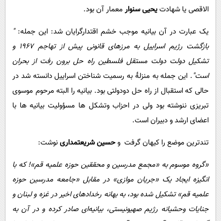
الاقصی یا شهادت
یحیی سنوار
معمار آن بود.
یک عبارت در آن بیانیه موجب خشم اقتدارگرایان شد: این جمله:
"
بازگشت رژیم اسراییل به مرزهای قانونی پیش از تهاجم 1967 و
تشکیل دولت دولت مستقل فلسطین راه حل برون رفت از بحران
است".
این جمله به منزلۀ به رسمیت شناختن اسراییل دانسته شد در
حالی که استقبال از راه حل دودولتی بود. بیانیه را البته مرحوم موسوی
تبریزی ننوشته بود ولی در احزاب وتشکل ها مسؤولیت بیانیه ها با
اعضای ارشد و دبیران است.
تندترین موضع را کیهان گرفت و
حسین شریعتمداری
نوشت:
«گروه موسوم به «‌مجمع مدرسین و محققین حوزه علمیه قم‌»! که با
انگیزه ایجاد یک «‌جریان موازی» در مقابل «جامعه مدرسین حوزه
علمیه قم» تشکیل شده بود، به بهانه رخدادهای اخیر در غزه و لبنان و
جنایات وحشیانه رژیم صهیونیستی، بیانیه‌ای صادر کرده و در آن به