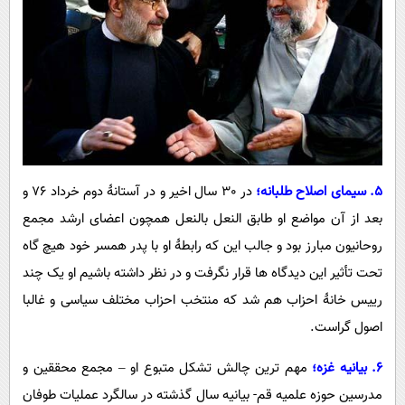
5. سیمای اصلاح طلبانه؛
در 30 سال اخیر و در آستانۀ دوم خرداد 76 و
بعد از آن مواضع او طابق النعل بالنعل همچون اعضای ارشد مجمع
روحانیون مبارز بود و جالب این که رابطۀ او با پدر همسر خود هیچ گاه
تحت تأثیر این دیدگاه ها قرار نگرفت و در نظر داشته باشیم او یک چند
رییس خانۀ احزاب هم شد که منتخب احزاب مختلف سیاسی و غالبا
اصول گراست.
6. بیانیه غزه؛
مهم ترین چالش تشکل متبوع او – مجمع محققین و
مدرسین حوزه علمیه قم- بیانیه سال گذشته در سالگرد عملیات طوفان