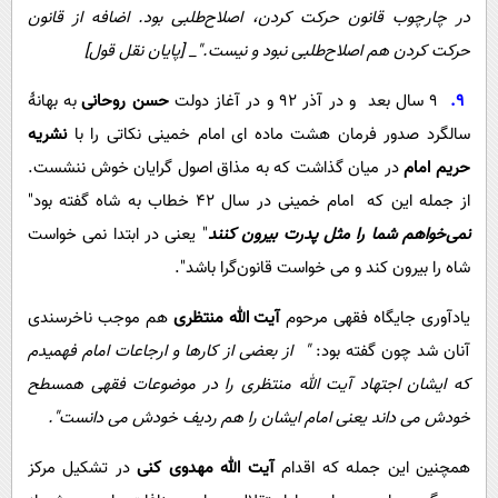
در چارچوب قانون حركت كردن، اصلاح‌طلبی بود. اضافه از قانون
حركت كردن هم اصلاح‌طلبی نبود و نيست."_ [پایان نقل قول]
9.
9 سال بعد و در آذر 92 و در آغاز دولت
حسن روحانی
به بهانۀ
سالگرد صدور فرمان هشت ماده ای امام خمینی نکاتی را با
نشریه
حریم امام
در میان گذاشت که به مذاق اصول گرایان خوش ننشست.
از جمله این که امام خمینی در سال 42 خطاب به شاه گفته بود"
نمی‌خواهم شما را مثل پدرت بیرون کنند
" یعنی در ابتدا نمی خواست
شاه را بیرون کند و می خواست قانون‌گرا باشد".
یادآوری جایگاه فقهی مرحوم
آیت الله منتظری
هم موجب ناخرسندی
آنان شد چون گفته بود:
" ‌ از بعضی از کارها و ارجاعات امام فهمیدم
که ایشان اجتهاد آیت الله منتظری را در موضوعات فقهی همسطح
خودش می داند یعنی امام ایشان را هم ردیف خودش می دانست".
همچنین این جمله که اقدام
آیت الله مهدوی کنی
در تشکیل مرکز