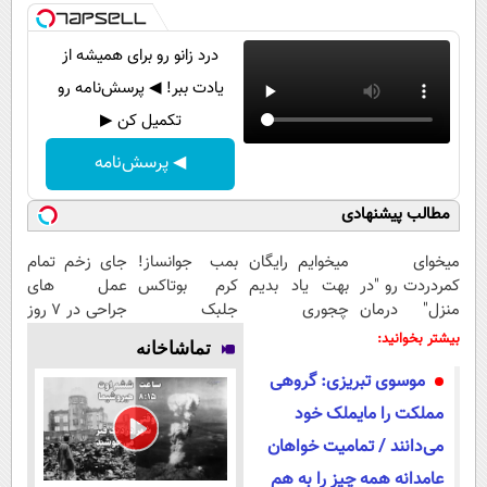
درد زانو رو برای همیشه از
یادت ببر! ◀ پرسش‌نامه رو
تکمیل کن ▶
◀ پرسش‌نامه
مطالب پیشنهادی
میخوای
میخوایم رایگان
بمب جوانساز!
جای زخم تمام
کمردردت رو "در
بهت یاد بدیم
کرم بوتاکس
عمل های
منزل" درمان
چجوری
جلبک
جراحی در ۷ روز
کنی؟ (◂فیلم +
پولدارشی! باور
اسپیرولینا50%تخفیف
درمان شد!
بیشتر بخوانید:
تماشاخانه
◂پرسش‌نامه)
نداری امتحانش
(فوری مشاوره
موسوی تبریزی: گروهی
مجانیه
بگیرید)
مملکت را مایملک خود
می‌دانند / تمامیت خواهان
عامدانه همه چیز را به هم