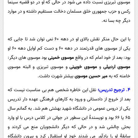
موسوی تبریزی نسبت داده می شود در حالی که او در دو قضیه سینما
رکس و حزب جمهوری خلق مسلمان دخالت مستقیم داشته و در موارد
دیگر چه بسا نه.
با این حال منکر نقش بالای او در دهه 60 نمی توان شد تا جایی که
یکی از موسوی های قدرتمند در دهه 60 و دست کم اوایل دهه 60 او
بود: بعد از خود امام که در واقع
موسوی خمینی
بود موسوی های دیگر:
موسوی اردبیلی
و
موسوی خویینی
و موسوی تبریزی و البته موسوی
خامنه که به
میر حسین موسوی
بیشتر شهرت داشت.
4. ترجیح تدریس؛
نقل این خاطره شخصی هم بی مناسبت نیست که
بعد از خروج از دادستانی و ورود به کارهای فرهنگی عهده دار تدریس
یکی از دروس عمومی در دانشگاه شهید بهشتی هم شد. به گمانم سال
65 یا 66 بود و نویسندۀ این سطور در جوانی در کلاس درس با او وارد
بحثی چالشی شد و در حالی که دیگر دانشجویان منع می کردند و
سابقۀ او را یادآور می شدند خود او استقبال کرد و بیرون دانشگاه