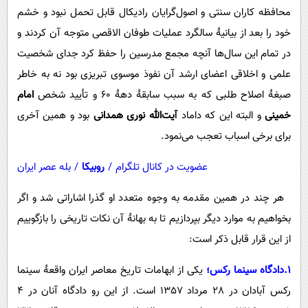
محافظه کاران سنتی و اصول‌گرایان رادیکال قابل تحمل نبود و خشم
خود را بعد از بیانیۀ سالگرد عملیات طوفان الاقصی متوجه آن کردند و
در تمام این سال‌ها آنچه مجمع مدرسین را حفظ کرد جدای شخصیت
علمی و اخلاقی اعضای ارشد آن نفوذ موسوی تبریزی بود نه به خاطر
صبغۀ اصلاح طلبی که به سبب سابقۀ دهۀ 60 و تأیید شخص
امام
خمینی
و البته این که داماد
آیت‌الله نوری همدانی
بود و همین آخری
برای برخی اسباب تعجب می‌نمود.
عضویت در کانال تلگرام
/
روبیکا
/
بله عصر ایران
هر چند در همین مقدمه به وجوه متعدد او گذرا اشاراتی شد و اگر
بخواهیم به موارد دیگر بپردازیم تا به بهانۀ آن نکات تاریخی را بازگوییم
از این قرار قابل ذکر است:
1.دادگاه سینما رکس؛
یکی از ابهامات تاریخ معاصر ایران واقعۀ سینما
رکس آبادان در 28 مرداد 1357 است. از این رو دادگاه آنان در 4