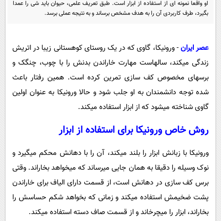
او واقعا نمونه ای از استفاده از ابزار است. طبق تعریف علمی، حیوان باید شی را عمدا
پیامک
سرگرمی
بگیرد، طرف کاربردی آن را به هدف مشخص برساند و به نتیجه عملی برسد.
روانشناسی
فناوری
آشپزی
گوناگون
عصر ایران
- ورونیکا، گاوی که در یک روستای کوهستانی زیبا در اتریش
دانلود
حوادث
زندگی میکند، سالهاست مهارت خاراندن بدنش را با چوب، چنگک و
برسهای مخصوص کف سازی تمرین کرده است. همین رفتار باعث
محیط زیست
شده توجه دانشمندان به او جلب شود و حالا ورونیکا به عنوان اولین
سلامت
گاوی شناخته میشود که از ابزار استفاده میکند.
فرهنگی
روش خاص ورونیکا برای استفاده از ابزار
بین الملل
اجتماعی
ورونیکا با زبانش ابزار را بلند میکند، آن را با دهانش محکم میگیرد و
نوک وسیله را دقیقا به همان جایی میرساند که میخواهد بخاراند. وقتی
حیات وحش
برس کف سازی در دهانش است، از قسمت دارای الیاف برای خاراندن
سیاست خارجی
پشت ضخیمش استفاده میکند و زمانی که بخواهد شکم حساسش را
بخاراند، ابزار را میچرخاند و از قسمت صاف دسته استفاده میکند.