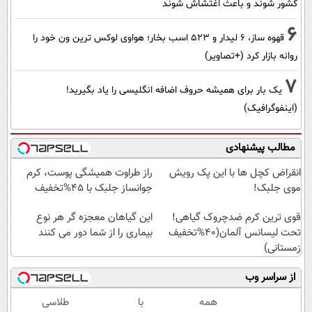
کشور شوند و باعث اغتشاش شوند
6
قهوه ساز، 6 لیدار و 523 اسب بخار؛ هواوی لوکس ترین ون خود را
روانه بازار کرد (+تصاویر)
7
یک بار برای همیشه حروف اضافه انگلیسی را یاد بگیرید!
(اینفوگرافیک)
مطالب پیشنهادی
انقراض کچل ها با این پک رویش
راز طراوت همیشگی پوست، کرم
موی جلبک!
جوانساز جلبک با 45%تخفیف
قوی ترین کرم ضدچروک گیاهی!
این گیاهان معجزه گر هر نوع
تحت لیسانس آلمان(40%تخفیف
بیماری را از شما دور می کنند
زمستانی)
از سراسر وب
همه
با
طلاسی