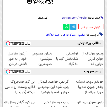
لینک کوتاه:
کپی لینک
‌گزارش خطا در خبر
برچسب ها:
ترامپ
،
دموکرات ها
،
احمد زیدآبادی
مطالب پیشنهادی
ویدیو هولناک از
نوشیدنی
دندان مصنوعی
آرتروز مفاصل
جوان کارتن
شفابخش کبد با
سوئیسی:
خود را به طور
خوابی که
10 گیاه
جدیدترین
قطعی درمان
میلیاردر شد.
موثر(تخفیف تا
فناوری اروپا،
کنید!
از سراسر وب
آموزش رایگان
امشب)
سبک و مقاوم |
◗پرسش‌نامه◖
پرداخت قسطی
خودتم باورت نمیشه
اگر نمی خواهید کبدتان
این کرم ضدچروک
چقدر جوون شدی!
چرب شود این نوشیدنی
غذای پوستت رو تامین
خرید جوانساز
خوش طعم را بنوشید
میکنه (خرید با
اسپیرولینا با تخفیف
40%تخفیف)
بدون سوزن پوستتو
بمب جوانساز! کرم
این کرم گیاهی،مثل اتو
ویژه