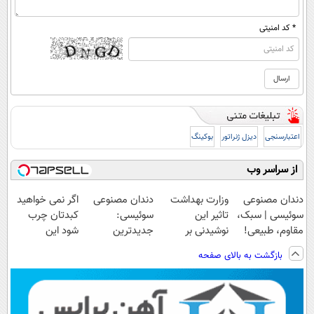
* کد امنیتی
اعتبارسنجی
دیزل ژنراتور
بوکینگ
از سراسر وب
دندان مصنوعی
وزارت بهداشت
دندان مصنوعی
اگر نمی خواهید
سوئیسی | سبک،
تاثیر این
سوئیسی:
کبدتان چرب
مقاوم، طبیعی!
نوشیدنی بر
جدیدترین
شود این
ویزیت
سلامت کبد را
فناوری اروپا،
نوشیدنی خوش
بازگشت به بالای صفحه
رایگان+پرداخت
تایید
سبک و مقاوم |
طعم را بنوشید
اقساطی😍
کرد(55%تخفیف)
پرداخت قسطی