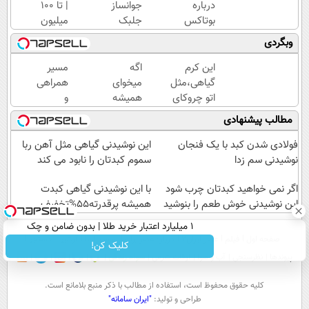
درباره
جوانساز
| تا 100
بوتاکس
جلبک
میلیون
حرف
عید
وام
وبگردی
میزنن؛ اما
امسال
آنی
کمتر
۱۰سال
خرید
این کرم
اگه
مسیر
کسی این
جوون
طلا💰
گیاهی،مثل
میخوای
همراهی
راه رو
تری
ثبت
اتو چروکای
همیشه
و
میشناسه.
نام
پوستتوصاف
جوون
گزارش
مطالب پیشنهادی
کن!
میکنه!50%تخفیف
باشی کرم
عملکرد
جوانساز
گروه
فولادی شدن کبد با یک فنجان
این نوشیدنی گیاهی مثل آهن ربا
جلبک
اسنپ
نوشیدنی سم زدا
سموم کبدتان را نابود می کند
مخصوص
در
اگر نمی خواهید کبدتان چرب شود
توعه
۱۴۰۴
با این نوشیدنی گیاهی کبدت
این نوشیدنی خوش طعم را بنوشید
همیشه پرقدرته55%تخفیف
۱ میلیارد اعتبار خرید طلا | بدون ضامن و چک
صفحه اول
فیلم
عصر ایران۲
درباره عصرایران
تماس با ما
آرشیو
جستجو
کلیک کن!
پیوندها
نظرسنجی
آب و هوا
اوقات شرعی
سواد زندگی
كليه حقوق محفوظ است، استفاده از مطالب با ذكر منبع بلامانع است.
طراحی و تولید:
"ایران سامانه"