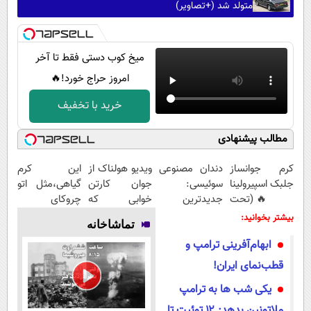
متولد شد (+تصاویر)
میخ کوب دستی فقط تا آخر
امروز حراج خورد!🔥
خرید با تخفیف
مطالب پیشنهادی
کرم جوانساز
دندان مصنوعی
ویدیو هولناک از
این کرم
جلبک اسپیرولینا
سوئیسی:
جوان کارتن
گیاهی،مثل اتو
🔥 (تحت
جدیدترین
خوابی که
چروکای
لیسانس آلمان)
فناوری اروپا،
میلیاردر شد.
پوستتوصاف
بیشتر بخوانید:
تماشاخانه
سبک و مقاوم |
آموزش رایگان
میکنه!50%تخفیف
ابهام‌آفرینی ترامپ و
پرداخت قسطی
قطب‌نمای ایران!
یکی شب ها به ترامپ
ملاتونین بدهد: ۱۲ توئیت تا