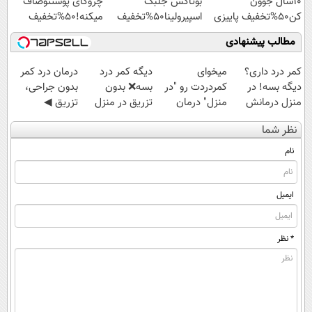
10سال جوون
بوتاکس جلبک
چروکای پوستتوصاف
کن50%تخفیف پاییزی
اسپیرولینا50%تخفیف
میکنه!50%تخفیف
مطالب پیشنهادی
کمر درد داری؟
میخوای
دیگه کمر درد
درمان درد کمر
دیگه بسه! در
کمردردت رو "در
بسه❌ بدون
بدون جراحی،
منزل درمانش
منزل" درمان
تزریق در منزل
تزریق ◀
کن
کنی؟ (◂فیلم +
درمانش کن✅
پرسش‌نامه رو پر
نظر شما
(◀پرسش‌نامه)
◂پرسش‌نامه)
◀پرسش‌نامه پر
کن ▶
کن▶
نام
ایمیل
* نظر