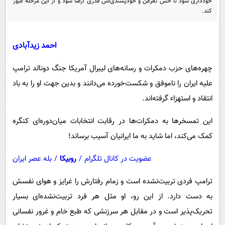
خودداری شود تا حس تفرعن و خودپسندی‌اش قدری ارضا شود و از این مرحله عبور
پیامک
سرگرمی
کند.
روانشناسی
فناوری
آشپزی
گوناگون
احمد زیدآبادی
دانلود
حوادث
چهره‌های حزب دمکرات و رسانه‌های لیبرال آمریکا جنگ دونالد ترامپ
محیط زیست
علیه ایران را ناموفق و شکست‌خورده می‌دانند و بدین جهت او را به باد
انتقاد و استهزاء گرفته‌اند.
سلامت
فرهنگی
این تمسخرها به دمکرات‌ها در رقابت انتخابات میان‌دوره‌ای کنگره
بین الملل
کمک می‌کند، اما شاید به ما ایرانیان آسیب برساند!
اجتماعی
عضویت در کانال تلگرام
/
روبیکا
/
بله عصر ایران
حیات وحش
ترامپ فردی تربیت‌نشده است و زمام رفتارش را غرایز و هوای نفسش
سیاست خارجی
به دست دارد. از این رو، او مثل هر فرد تربیت‌نشده‌ای بسیار
تحریک‌پذیر است و در مقابل هر سرزنشی که طبع خام و غرور نفسانی