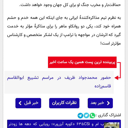
حماقت‌بار و مخرب جنگ او برای کل جهان وجود خواهد داشت.
به نظرم تیم مذاکره‌کنندهٔ ایرانی به جای اینکه این همه خدم و حشم
همراه خود کند، یکی دو روانکاو ماهر را برای مذاکرهٔ مؤثر به خدمت
گیرد که اثرشان در مواجهه با ترامپ از یک لشکر متخصص و کارشناس
مؤثرتر است!
پربیننده ترین پست همین یک ساعت اخیر
حضور محمدجواد ظریف در مراسم تشییع ابوالقاسم
قاسم‌زاده
خبر بعد
نظرات کاربران
خبر قبل
اشتراک گذاری :
ب ام و 635CSi «کوپه آبزرور»؛ رویایی که دهه ها زودتر