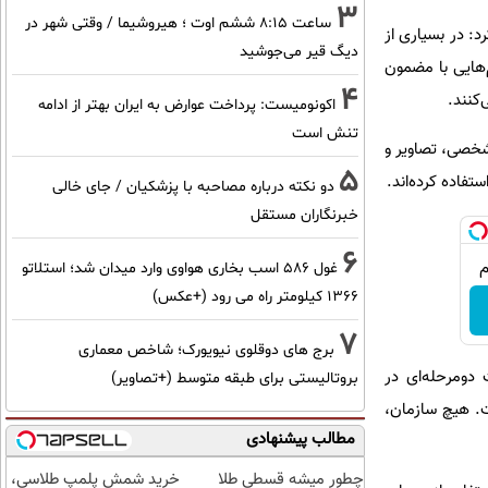
3
ساعت ۸:۱۵ ششم اوت ؛ هیروشیما / وقتی شهر در
د: در بسیاری از
دیگ قیر می‌جوشید
‌هایی با مضمون
4
کنند.
اکونومیست: پرداخت عوارض به ایران بهتر از ادامه
تنش است
شخصی، تصاویر و
5
تفاده کرده‌اند.
دو نکته درباره مصاحبه با پزشکیان / جای خالی
خبرنگاران مستقل
6
غول 586 اسب بخاری هواوی وارد میدان شد؛ استلاتو
1366 کیلومتر راه می رود (+عکس)
7
برج های دوقلوی نیویورک؛ شاخص معماری
 دومرحله‌ای در
بروتالیستی برای طبقه متوسط (+تصاویر)
ت. هیچ سازمان،
مطالب پیشنهادی
چطور میشه قسطی طلا
خرید شمش پلمپ طلاسی،