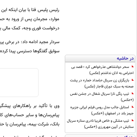
رئیس پلیس فتا با بیان اینکه این
موارد، مجرمان پس از ورود به حسا
درخواست فوری وجه، کمک مالی یا پ
سردار مجید ادامه داد: در برخی پ
سوابق گفتگوها دسترسی پیدا کرده و 
در حاشیه
سحر دولتشاهی عذرخواهی کرد ؛ قصد بی
احترامی به اذان نداشتم (عکس)
بازیگران زن سریال «بامداد خمار» در پشت
صحنه به سبک دوران قاجار (عکس)
تیپ رنگی تارا سریال شغال در جشن نفس
(+عکس)
وی با تأکید بر راهکارهای پیشگ
استایل جالب مدل روس فیلم ایرانی جزیره
جیمز باند در اصفهان (+عکس)
پیام‌رسان‌ها و سایر حساب‌های ک
تیپ مشکی و خاص فریبا نادری ستاره سریال
بانک، شرکت بیمه، پیام‌رسان یا حت
ستایش در آیین مهرورزی (+عکس)