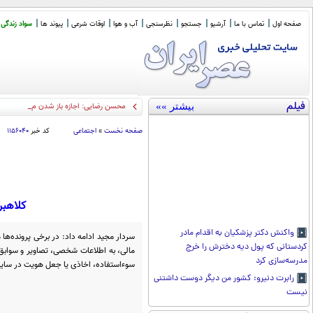
صفحه اول
تماس با ما
آرشیو
جستجو
نظرسنجی
آب و هوا
اوقات شرعی
پیوند ها
سواد زندگی
فیلم
بیشتر »»
محسن رضایی: اجازه باز شدن مسیر دوم د
صفحه نخست
»
اجتماعی
کد خبر
۱۱۵۶۰۴۰
کلاهبر
واکنش دکتر پزشکیان به اقدام مادر
سردار مجید ادامه داد: در برخی پرونده‌ه
کردستانی که پول دیه دخترش را خرج
مالی، به اطلاعات شخصی، تصاویر و سوابق 
مدرسه‌سازی کرد
سوءاستفاده، اخاذی یا جعل هویت در سایر پل
رابرت دنیرو: کشور من دیگر دوست داشتنی
نیست