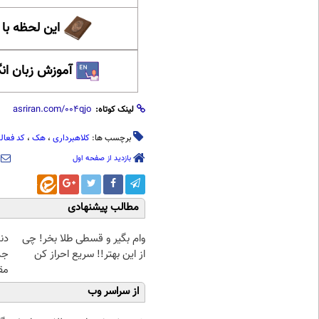
این لحظه با
آموزش زبان ان
لینک کوتاه:
برچسب ها:
کلاهبرداری
،
هک
،
کد فعال
بازدید از صفحه اول
مطالب پیشنهادی
وام بگیر و قسطی طلا بخر! چی
دن
از این بهتر!! سریع احراز کن
جد
مق
از سراسر وب