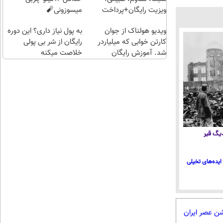
ویزیت رایگان+پرداخت
میسوزونی🧨
اقساطی😍
ویدیو هولناک از جوان
به پول نیاز داری؟ این دوره
کارتن خوابی که میلیاردر
رایگان از شر بی پولی
شد. آموزش رایگان
خلاصت میکنه
 دیگ قیر
ایده‌های تخیلی
شن عصر ایران