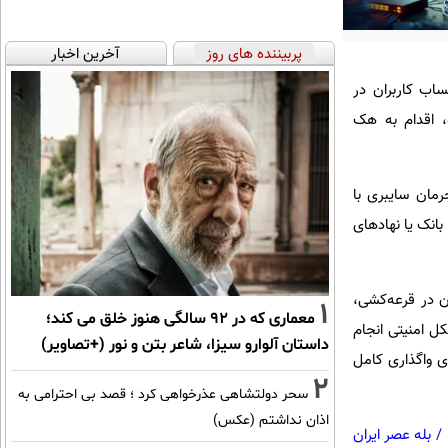
پربیننده های روز
آخرین اخبار
ساب کاربران در
، اقدام به هک
رمان سایبری با
بانک یا نهادهای
دن در قرعه‌کشی،
1
معماری که در 92 سالگی هنوز خلق می کند؛
ل امنیتی انجام
داستان آلوارو سیزا، شاعر بتن و نور (+تصاویر)
ی واگذاری کامل
2
سحر دولتشاهی عذرخواهی کرد ؛ قصد بی احترامی به
اذان نداشتم (عکس)
/
بله عصر ایران