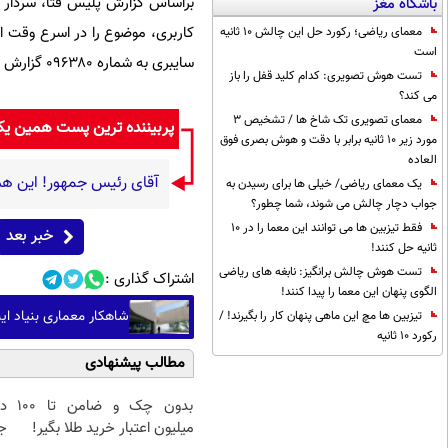
براساس گزارش پلیس فتا، سردار
باشگاه مغز
معمای ریاضی؛ رکورد حل این چالش 10 ثانیه
است
سایبری به شماره ۰۹۶۳۸۰ گزارش دهند.
تست هوش تصویری: کدام کلید قفل را باز
می کند؟
معمای تصویری تک شاخ ها / تشخیص 3
پربیننده ترین پست همین ی
مورد زیر 10 ثانیه برابر با دقت و هوش بصری فوق
العاده
آقای رئیس جمهور! این هم
یک معمای ریاضی/ خیلی ها برای رسیدن به
جواب دچار چالش می شوند، شما چطور؟
فقط تیزبین ها می توانند این معما را در 10
خبر بعد
ثانیه حل کنند!
تست هوش چالش برانگیز: نابغه های ریاضی
اشتراک گذاری :
الگوی پنهان این معما را پیدا کنند!
شاهکار معماری بنیاد ایبر
تیزبین ها مچ این ماهی پنهان کار را بگیرند! /
رکورد 10 ثانیه
مطالب پیشنهادی
بدون چک و ضامن تا 100
د
میلیون اعتبار خرید طلا بگیر!
ج