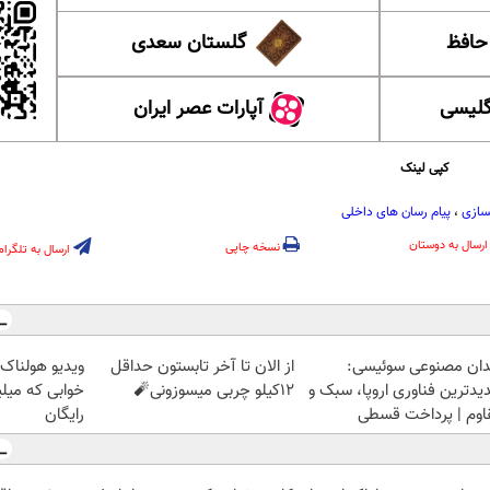
 حافظ
گلستان سعدی
گلیسی
آپارات عصر ایران
کپی لینک
سازی
،
پیام رسان های داخلی
ارسال به دوستان
نسخه چاپی
ارسال به تلگرام
دان مصنوعی سوئیسی:
از الان تا آخر تابستون حداقل
ویدیو هولناک 
یدترین فناوری اروپا، سبک و
12کیلو چربی میسوزونی🧨
خوابی که میل
اوم | پرداخت قسطی
رایگان