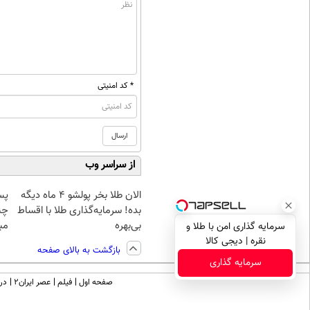
* کد امنیتی
از سراسر وب
الان طلا بخر پولشو 4 ماه دیگه
پس
بده! سرمایه‌گذاری طلا با اقساط
چن
بی‌بهره
مبل
سرمایه گذاری امن با طلا و
نقره | دیجی کالا
بازگشت به بالای صفحه
سرمایه گذاری
صفحه اول
فیلم
عصر ایران۲
درب