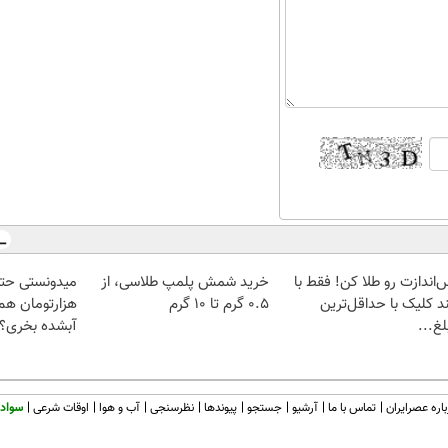
‌اندازت رو طلا کن! فقط با
خرید شمش پلمپ طلاسی، از
د کلیک با حداقل‌ترین
۰.۵ گرم تا ۱۰ گرم
هزارتومان هم 
غ...
آبشده بخری؟
اره عصرایران
تماس با ما
آرشیو
جستجو
پیوندها
نظرسنجی
آب و هوا
اوقات شرعی
سواد 