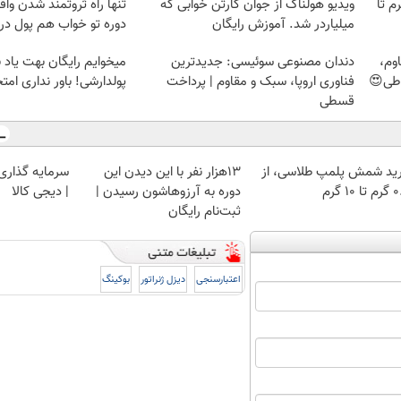
لمپ طلاسی، از ۰.۵ گرم تا
ویدیو هولناک از جوان کارتن خوابی که
تنها راه ثروتمند شدن واق
میلیاردر شد. آموزش رایگان
دوره تو خواب هم پول در 
وم،
دندان مصنوعی سوئیسی: جدیدترین
میخوایم رایگان بهت یاد
اطی😍
فناوری اروپا، سبک و مقاوم | پرداخت
پولدارشی! باور نداری ام
قسطی
ید شمش پلمپ طلاسی، از
13هزار نفر با این دیدن این
سرمایه گذاری ا
 ۱۰ گرم
دوره به آرزوهاشون رسیدن |
| دیجی کالا
ثبت‌‌نام رایگان
اعتبارسنجی
دیزل ژنراتور
بوکینگ