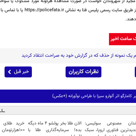
 مجید از شهروندان خواست در صورت مشاهده هرگونه مورد مشکوک یا سوءاس
کاربری، موضوع را در اسرع وقت از طریق سایت رسمی پلیس ف
ک ساعت اخیر
 یک نمونه از حذف که در گزارش خود به صراحت انتقاد کردید
نظرات کاربران
خبر قبل
 کامارگو اثر آلوارو سیزا با طراحی نوآورانه (+عکس)
ندان مصنوعی سوئیسی:
الان طلا بخر پولشو 4 ماه دیگه
خرید طلای آ
دیدترین فناوری اروپا، سبک
بده! سرمایه‌گذاری طلا با
۱۰۰هزارتومان