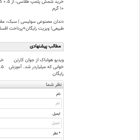
خرید شمش پ
۱۰ گرم
دندان مصنوعی سوئیسی | سبک، مقا
طبیعی! ویزیت رایگان+پرداخت اقس
مطالب پیشنهادی
ویدیو هولناک از جوان کارتن
خر
خوابی که میلیاردر شد. آموزش
۰.۵ گرم تا
رایگان
نظر شما
نام
ایمیل
* نظر