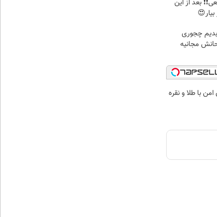
عی❗❗ بعد از این
بیار😍
 بدیم چجوری
تحانش مجانیه
من با طلا و نقره