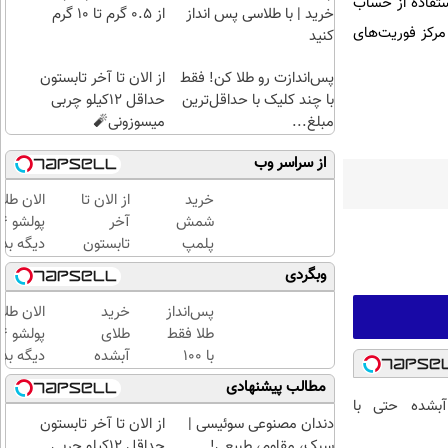
تفاده از حساب
خرید | با طلاسی پس انداز
از ۰.۵ گرم تا ۱۰ گرم
تا به نشانی https://policefata.ir یا با تماس با مرکز فوریت‌های
کنید
پس‌اندازت رو طلا کن! فقط
از الان تا آخر تابستون
با چند کلیک با حداقل‌ترین
حداقل 12کیلو چربی
مبلغ...
میسوزونی🧨
از سراسر وب
خرید
از الان تا
الان طلا
شمش
آخر
پلمپ
تابستون
دیگه بده
طلاسی،
حداقل
سرمایه‌گ
وبگردی
از ۰.۵
12کیلو
طلا با ا
گرم تا
چربی
بی‌بهره
پس‌انداز
خرید
الان طلا
۱۰ گرم
میسوزونی
طلا فقط
طلای
🧨
با ۱۰۰
آبشده
دیگه بده
هزارتومان
حتی با
سرمایه‌گ
مطالب پیشنهادی
(امن و
۱۰۰هزارتومان
طلا با ا
بشده حتی با
راحت)
بی‌بهره
دندان مصنوعی سوئیسی |
از الان تا آخر تابستون
سبک، مقاوم، طبیعی!
حداقل 12کیلو چربی