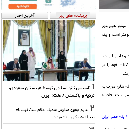
پربیننده های روز
آخرین اخبار
 موتور هیبریدی
ت. مصرف سوخت تست شده این خودرو 3.54 لیتر در هر 100 کیلومتر است و یک
 اند. این دسته شامل خودروهایی با موتور
الکتریکی و باتری کوچک است که امکان شارژ خارجی ندارند. پیش از این، چانگان، چری و جیلی سیستمهای HEV خود را در
دند.
1
 میله های مورب به
تاسیس ناتو اسلامی توسط عربستان سعودی،
د. ابعاد این خودرو بدون تغییر باقی مانده و برابر با 4770/1910/1695 میلیمتر است. فاصله
ترکیه و پاکستان / علت: ایران
2
نتایج آزمون مدارس سمپاد اعلام شد/ ثبت‌نام
/
بله عصر ایران
پذیرفته‌شدگان از ۱۹ مرداد