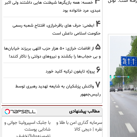
3
فته است. تونل
خمسه: همه بازیگرها شیطنت هایی داشتند ولی اکبر
عبدی، مرد خانواده بود
4
ابطحی: حرف های باقرخرازی، افتتاح شعبه رسمی
حکومت اسلامی داعش است
5
از افاضات خرازی: ۵۰ هزار حزب اللهی بریزند خیابان‌ها
و بی حجاب‌ها را بکشند و نیرو‌های دولتی را ناکار کنند!
6
پروژه تایفون ترکیه کلید خورد
7
واکنش پزشکیان به شایعه تهدید رهبری توسط
رئیس‌جمهور
مطالب پیشنهادی
سرمایه گذاری امن با طلا و
با جلبک اسپیرولینا جوانی و
نقره | دیجی کالا
شادابی پوستت
تضمینه50%تخفیف