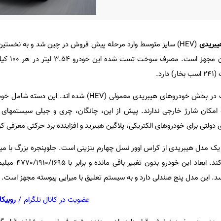
(HEV) سایز متوسط وارد مرحله پیش فروش در چین شد و به نخستین
در جهان مجهز اس
خودروسازان چینی اخیرا وارد رقابت در بخش خودروهای هیبریدی معمولی (HEV) شده
ولتی برای خودروهای الکتریکی، پلاگین هیبرید و افزاینده برد حرکتی معرفی کر
د چانگان CS75 پلاس یک مدل هیبریدی از کراس اوور نسل چهارم بنزینی است. جلوپنجره بزرگ با
راحتی نسخه HEV را متمایز می کن
عضویت در کانال تلگرام
/
روبیکا