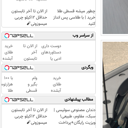
چطور میشه قسطی طلا
از الان تا آخر تابستون
خرید | با طلاسی پس انداز
حداقل 12کیلو چربی
کنید
میسوزونی🧨
از سراسر وب
دوست داری
از الان تا
خرید
دستاوردهای
آخر
طلای
ادبی یا
تابستون
آبشده
علمی خود را
حداقل
حتی با
وبگردی
فوری به
12کیلو
۱۰۰هزارتومان
کتاب تبدیل
چربی
خرید
وام
با ۱۰۰
کنی؟
میسوزونی
طلای
بگیر و
هزارتوم
🧨
آبشده
قسطی
طلا
حتی با
طلا
بخرید،
مطالب پیشنهادی
۱۰۰هزارتومان
بخر!
اون هم
چی از
قسطی
دندان مصنوعی سوئیسی |
از الان تا آخر تابستون
این
سبک، مقاوم، طبیعی!
حداقل 12کیلو چربی
بهتر!!
ویزیت رایگان+پرداخت
میسوزونی🧨