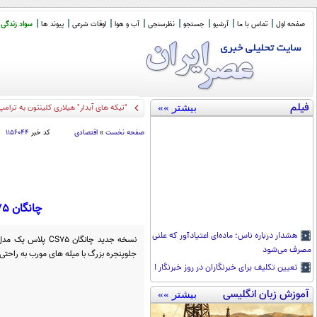
صفحه اول
تماس با ما
آرشیو
جستجو
نظرسنجی
آب و هوا
اوقات شرعی
پیوند ها
سواد زندگی
فیلم
بیشتر »»
"تیکه های آبدار" هیلاری کلینتون به ترامپ
صفحه نخست
»
اقتصادی
کد خبر
۱۱۵۶۰۴۴
چانگان CS75 پلاس با موتور 500 بار و مصرف زیر 4 لیتر در راه بازار (+عکس)
هشدار درباره ناس؛ ماده‌ای اعتیادآور که علنی
نسخه جدید چانگان 5
مصرف می‌شود
جلوپنجره بزرگ با میله های مورب به راحتی نسخه HEV را متمای
تعیین تکلیف برای خبرنگاران در روز خبرنگار !
آموزش زبان انگلیسی
بیشتر »»