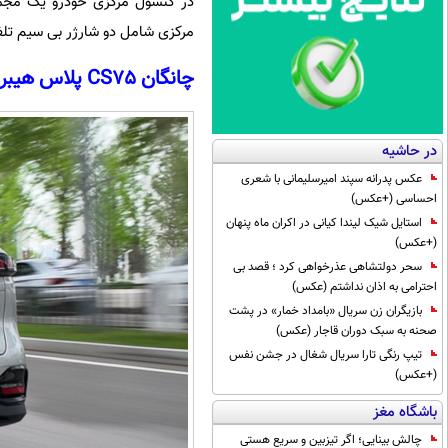
در کنسول مرکزی خودرو یک مجمو
مرکزی شامل دو شارژر بی سیم تلف
چانگان CS75 پلاس هیبریدی
در حاشیه
عکس پدرانه سپند امیرسلیمانی با شعری
احساسی (+عکس)
استایل شیک لیندا کیانی در اکران ماه پنهان
(+عکس)
سحر دولتشاهی عذرخواهی کرد ؛ قصد بی
احترامی به اذان نداشتم (عکس)
بازیگران زن سریال «بامداد خمار» در پشت
صحنه به سبک دوران قاجار (عکس)
تیپ رنگی تارا سریال شغال در جشن نفس
(+عکس)
باشگاه مغز
چالش بینایی؛ اگر تیزبین و سریع هستی