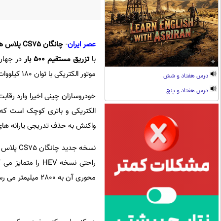
عصر ایران
-
چانگان CS75 پلاس هیبریدی
با
تزریق مستقیم 500 بار
موتور الکتریکی با توان 180 کیلووات (241 اسب بخار) دارد.
درس هفتاد و شش
درس هفتاد و پنج
واکنش به حذف تدریجی یارانه های د
نسخه جدی
محوری آن به 2800 میلیمتر می رسد. این مدل پنج صندلی دارد و به سیستم تعلیق با میرایی پیوسته مجهز است.