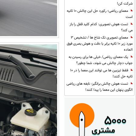
شرکت کن!
معمای ریاضی؛ رکورد حل این چالش 10 ثانیه
است
تست هوش تصویری: کدام کلید قفل را باز
می کند؟
معمای تصویری تک شاخ ها / تشخیص 3
مورد زیر 10 ثانیه برابر با دقت و هوش بصری فوق
العاده
یک معمای ریاضی/ خیلی ها برای رسیدن به
جواب دچار چالش می شوند، شما چطور؟
فقط تیزبین ها می توانند این معما را در 10
ثانیه حل کنند!
تست هوش چالش برانگیز: نابغه های ریاضی
الگوی پنهان این معما را پیدا کنند!