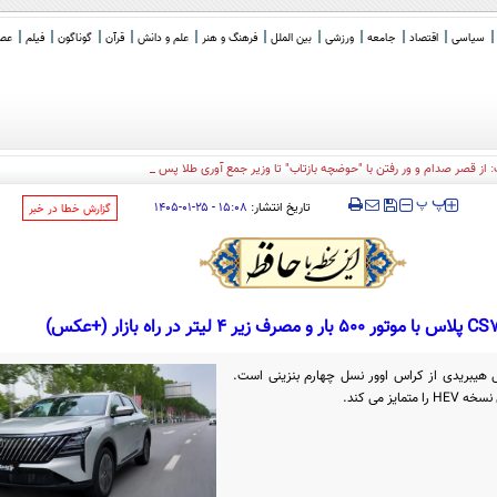
سیاسی
اقتصاد
جامعه
ورزشی
بین الملل
فرهنگ و هنر
علم و دانش
قرآن
گوناگون
فیلم
عصر 
: از قصر صدام و ور رفتن با "حوضچه بازتاب" تا وزیر جمع آوری طلا پس از دوره ترامپ!
‍‍‍ پ
پ
تاریخ انتشار:
۱۵:۰۸ - ۲۵-۰۱-۱۴۰۵
‌گزارش خطا در خبر
CS7 پلاس یک مدل هیبریدی از کراس اوور نسل چهارم بنزینی است.
ز می کند.