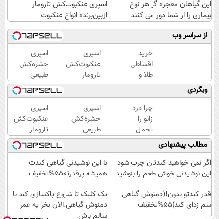
این گیاهان معجزه گر هر نوع
اسپری عنکبوت‌‌کش تارومار
بیماری را از شما دور می کنند
ازبین‌برنده انواع عنکبوت
از سراسر وب
خرید
اسپری
اسپری
اقساطی
عنکبوت‌‌کش
حشره‌کش
طلا و
تارومار
طبیعی
گوشی
ازبین‌برنده
تارومار
وبگردی
فقط با
انواع
سازگار با
یک برگ
عنکبوت
محیط
چرا درد
اسپری
اسپری
چک
زیست و با
زانو را
حشره‌کش
عنکبوت‌‌کش
صیادی
محافظت
تحمل
طبیعی
تارومار
طبیعی
می‌کنی؟
تارومار
ازبین‌برنده
مطالب پیشنهادی
خیلی
سازگار با
انواع
ساده
محیط
عنکبوت
اگر نمی خواهید کبدتان چرب شود
با این نوشیدنی گیاهی کبدت
درمنزل
زیست و با
این نوشیدنی خوش طعم را بنوشید
همیشه پرقدرته55%تخفیف
درمانش
محافظت
کن
قدر کبدتو بدون!(دمنوش گیاهی
طبیعی
یک کلیک تا شروع پاکسازی کبد با
سم زدای کبد)55%تخفیف
دمنوش گیاهی.الان بخر یه عمر
سالم باش