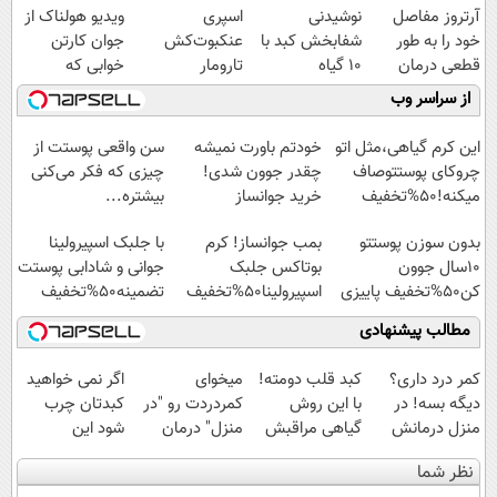
آرتروز مفاصل
نوشیدنی
اسپری
ویدیو هولناک از
خود را به طور
شفابخش کبد با
عنکبوت‌‌کش
جوان کارتن
قطعی درمان
10 گیاه
تارومار
خوابی که
کنید!
موثر(تخفیف تا
ازبین‌برنده انواع
میلیاردر شد.
از سراسر وب
◗پرسش‌نامه◖
امشب)
عنکبوت
آموزش رایگان
این کرم گیاهی،مثل اتو
خودتم باورت نمیشه
سن واقعی پوستت از
چروکای پوستتوصاف
چقدر جوون شدی!
چیزی که فکر می‌کنی
میکنه!50%تخفیف
خرید جوانساز
بیشتره...
اسپیرولینا با تخفیف
بدون سوزن پوستتو
بمب جوانساز! کرم
با جلبک اسپیرولینا
ویژه
10سال جوون
بوتاکس جلبک
جوانی و شادابی پوستت
کن50%تخفیف پاییزی
اسپیرولینا50%تخفیف
تضمینه50%تخفیف
مطالب پیشنهادی
کمر درد داری؟
کبد قلب دومته!
میخوای
اگر نمی خواهید
دیگه بسه! در
با این روش
کمردردت رو "در
کبدتان چرب
منزل درمانش
گیاهی مراقبش
منزل" درمان
شود این
کن
باش
کنی؟ (◂فیلم +
نوشیدنی خوش
نظر شما
(◀پرسش‌نامه)
◂پرسش‌نامه)
طعم را بنوشید