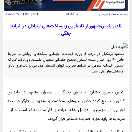
سیاسی
اقتصاد
صفحه نخست
»
سیاسی
کد
۱۱۵۶۰۵۸
انتشار:
۱۶:۴۲ - ۲۵-۰۱-۱۴۰۵
جامعه
اقتصادی
تقدیر رئیس‌جمهور از تاب‌آوری زیرساخت‌های ارتباطی در شرایط
ورزشی
اجتماعی
جنگی
خودرو
بین الملل
حوادث
فرهنگ و هنر
سیاست خارجی
مسعود پزشکیان در بازدید از وزارت ارتباطات، پایداری شبکه‌های ارتباطی در شرایط
سلامت
خاص ۴۰ روز اخیر را نشانه استقرار صحیح حکمرانی دیجیتال دانست. وی تأکید کرد که
علم و دانش
یک برش دانایی
استمرار خدمات عمومی در شرایط بحرانی، گویای انسجام مدیریتی و تاب‌آوری بالای
زیرساخت‌های ملی است.
قرآن
فناوری و It
محیط زیست
گوناگون
علمی
سفر و تفریح
رئیس جمهور باشاره به نقش نخبگان و مدیران متعهد در پایداری
فیلم
سرگرمی
اخبار کریپتو
کشور، تصریح کرد: حضور نیروهای متخصص، متعهد و ایثارگر در بدنه
عصر ایران 2
اقتصاد
باشگاه مغز
اجرایی، از مهم‌ترین عوامل حفظ ثبات و کارآمدی نظام است و این
آموزش زبان
خواندنی ها و دیدنی ها
ورزش
مجله تصویری سلاح
سرمایه‌ها باید مورد حمایت مستمر قرار گیرند.
داستان کوتاه
سیاست