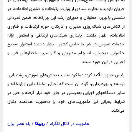
به گزارش پایگاه اطلا‌ع‌رسانی ریاست جمهوری، مسعود پزشکیان در
پیامک
سرگرمی
جریان بازدید و نظارت ستادی از وزارت ارتباطات و فناوری اطلاعات، در
روانشناسی
فناوری
نشستی با وزیر، معاونان و مدیران ارشد این وزارتخانه، ضمن قدردانی
آشپزی
گوناگون
از تلاش‌های شبانه‌روزی مدیران و کارکنان حوزه ارتباطات و فناوری
اطلاعات، اظهار داشت: پایداری شبکه‌های ارتباطی و استمرار ارائه
دانلود
حوادث
خدمات عمومی در شرایط خاص کشور ، نشان‌دهنده استقرار صحیح
محیط زیست
حکمرانی دیجیتال، انسجام مدیریتی و کارآمدی ساختارهای فنی و
سلامت
اجرایی در این حوزه است.
فرهنگی
رئیس جمهور تأکید کرد: عملکرد مناسب بخش‌های آموزش، پشتیبانی،
بین الملل
توسعه و بهره‌برداری، گواه آن است که اجزای مختلف این وزارتخانه و
اجتماعی
سایر دستگاههای اجرایی به‌درستی در جای خود قرار گرفته و حتی در
شرایط بحرانی نیز مأموریت‌های خود را به‌صورت هدفمند دنبال
حیات وحش
می‌کنند.
سیاست خارجی
عضویت در کانال تلگرام
/
روبیکا
/
بله عصر ایران