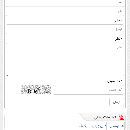
نام
ایمیل
* نظر
* کد امنیتی
اعتبارسنجی
دیزل ژنراتور
بوکینگ