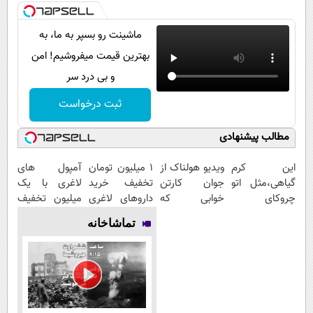
ماشینت رو بسپر به ما، به
بهترین قیمت میفروشیم! امن
و بی درد سر
ثبت درخواست
مطالب پیشنهادی
این کرم
ویدیو هولناک از
1 میلیون تومان
آمپول های
گیاهی،مثل اتو
جوان کارتن
تخفیف خرید
لاغری با یک
چروکای
خوابی که
داروهای لاغری
میلیون تخفیف
پوستتوصاف
میلیاردر شد.
با ارسال از
| ارسال از
تماشاخانه
میکنه!50%تخفیف
آموزش رایگان
داروخانه و پک
داروخانه های
یخ!
معتبر