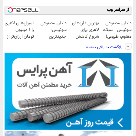
از سراسر وب
دندان مصنوعی
بهترین داروهای
دندان مصنوعی
آمپول‌های لاغری
سوئیسی | سبک،
لاغری برای
سوئیسی:
را ۱ میلیون
مقاوم، طبیعی!
شروع کاهش
جدیدترین
تومان ارزان‌تر از
ویزیت
وزن، ارسال از
فناوری اروپا،
همه‌جا بخر!
بازگشت به بالای صفحه
رایگان+پرداخت
داروخانه های
سبک و مقاوم |
اقساطی😍
نزدیکت!
پرداخت قسطی