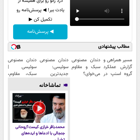
درد زانو رو برای همیشه از
یادت ببر! ◀ پرسش‌نامه رو
تکمیل کن ▶
◀ پرسش‌نامه
مطالب پیشنهادی
مسیر همراهی و
دندان مصنوعی
دندان مصنوعی
دندان مصنوعی
گزارش عملکرد
سبک و مقاوم
سوئیسی:
سوئیسی |
گروه اسنپ در
می‌خوای؟
جدیدترین
سبک، مقاوم،
۱۴۰۴
پرداخت
فناوری اروپا،
طبیعی! ویزیت
تماشاخانه
اقساطی هم
سبک و مقاوم |
رایگان+پرداخت
داریم!😍 | 📍
پرداخت قسطی
اقساطی😍
تهران
محمدباقر خرازی کیست؟روحانی
جنجالی با ادعاها و ایده‌های
تخیلی