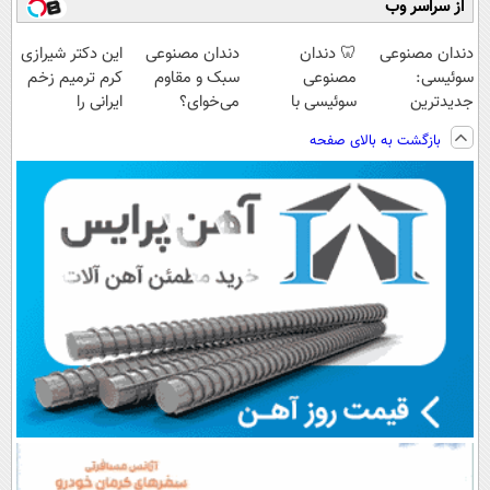
از سراسر وب
دندان مصنوعی
🦷 دندان
دندان مصنوعی
این دکتر شیرازی
سوئیسی:
مصنوعی
سبک و مقاوم
کرم ترمیم زخم
جدیدترین
سوئیسی با
می‌خوای؟
ایرانی را
فناوری اروپا،
تکنولوژی
پرداخت اقساطی
ساخت!!!
بازگشت به بالای صفحه
سبک و مقاوم |
دیجیتال |
هم داریم!😍 |
پرداخت قسطی
پرداخت در 4
📍تهران
قسط |📍 تهران