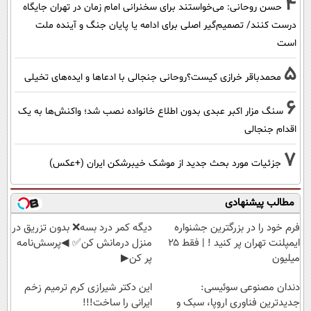
4
حسن روحانی: می‌خواستند برای سخنرانی امام زمان در تهران جایگاه
درست کنند/ تصمیم‌گیر اصلی برای ادامه یا پایان جنگ و آینده ملت
است
5
محمدباقر خرازی کیست؟روحانی جنجالی با ادعاها و ایده‌های تخیلی
6
سنگ مزار اکبر عبدی بدون اطلاع خانواده نصب شد؛ واکنش‌ها به یک
اقدام جنجالی
7
جزئیات مورد بحث جدید از موشک خیبرشکن ایران (+عکس)
مطالب پیشنهادی
فرم خود را در بزرگترین جشنواره
دیگه کمر درد بسه❌ بدون تزریق در
ایمپلنت تهران پر کنید ! | فقط ۲۵
منزل درمانش کن✅ ◀پرسش‌نامه
میلیون
پر کن▶
دندان مصنوعی سوئیسی:
این دکتر شیرازی کرم ترمیم زخم
جدیدترین فناوری اروپا، سبک و
ایرانی را ساخت!!!