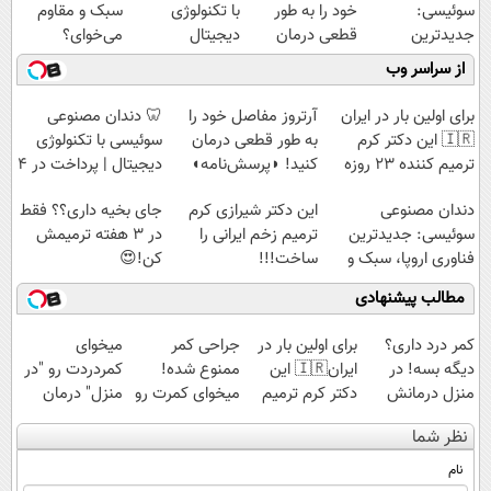
سوئیسی:
خود را به طور
با تکنولوژی
سبک و مقاوم
جدیدترین
قطعی درمان
دیجیتال
می‌خوای؟
فناوری اروپا،
کنید!
سوئیسی🇨🇭
پرداخت اقساطی
از سراسر وب
سبک و مقاوم |
◗پرسش‌نامه◖
هم داریم!😍 |
پرداخت قسطی
📍تهران
برای اولین بار در ایران
آرتروز مفاصل خود را
🦷 دندان مصنوعی
🇮🇷 این دکتر کرم
به طور قطعی درمان
سوئیسی با تکنولوژی
ترمیم کننده 23 روزه
کنید! ◗پرسش‌نامه◖
دیجیتال | پرداخت در 4
ساخت!
قسط |📍 تهران
دندان مصنوعی
این دکتر شیرازی کرم
جای بخیه داری؟؟ فقط
سوئیسی: جدیدترین
ترمیم زخم ایرانی را
در 3 هفته ترمیمش
فناوری اروپا، سبک و
ساخت!!!
کن!😍
مقاوم | پرداخت
مطالب پیشنهادی
قسطی
کمر درد داری؟
برای اولین بار در
جراحی کمر
میخوای
دیگه بسه! در
ایران🇮🇷 این
ممنوع شده!
کمردردت رو "در
منزل درمانش
دکتر کرم ترمیم
میخوای کمرت رو
منزل" درمان
کن
کننده 23 روزه
در منزل درمان
کنی؟ (◂فیلم +
نظر شما
(◀پرسش‌نامه)
ساخت!
کنی؟
◂پرسش‌نامه)
((پرسش‌نامه))
نام