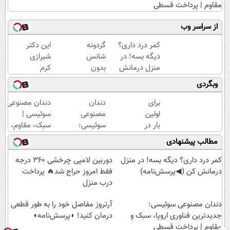
مقاوم | پرداخت قسطی
از سراسر وب
کمر درد داری؟
گردونه
این دکتر
دیگه بسه! در
شانس
شیرازی
منزل درمانش
بدون
کرم
کن
پوچ از
ترمیم
وبگردی
(◀پرسش‌نامه)
PS5
زخم
تا
ایرانی را
برای
دندان
دندان مصنوعی
آیفون17
ساخت!!!
اولین
مصنوعی
سوئیسی |
و بیت
بار در
سوئیسی:
سبک، مقاوم،
کوین
ایران
جدیدترین
طبیعی! ویزیت
مطالب پیشنهادی
🔥
🇮🇷
فناوری
رایگان+پرداخت
این
اروپا،
اقساطی😍
کمر درد داری؟ دیگه بسه! در منزل
دوربین لامپی چرخشی 360 درجه
دکتر
سبک و
درمانش کن (◀پرسش‌نامه)
فقط امروز حراج شد🔥 پرداخت
کرم
مقاوم |
درب منزل
ترمیم
پرداخت
دندان مصنوعی سوئیسی:
کننده
قسطی
آرتروز مفاصل خود را به طور قطعی
23
جدیدترین فناوری اروپا، سبک و
درمان کنید! ◗پرسش‌نامه◖
مقاوم | پرداخت قسطی
روزه