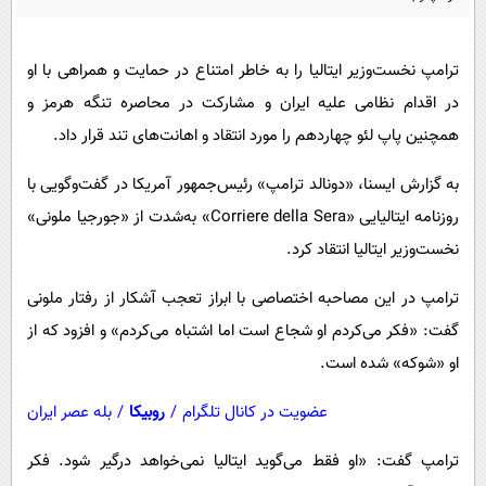
پیامک
سرگرمی
روانشناسی
فناوری
ترامپ نخست‌وزیر ایتالیا را به خاطر امتناع در حمایت و همراهی با او
آشپزی
گوناگون
در اقدام نظامی علیه ایران و مشارکت در محاصره تنگه هرمز و
دانلود
حوادث
همچنین پاپ لئو چهاردهم را مورد انتقاد و اهانت‌های تند قرار داد.
محیط زیست
به گزارش ایسنا، «دونالد ترامپ» رئیس‌جمهور آمریکا در گفت‌وگویی با
سلامت
روزنامه ایتالیایی «Corriere della Sera» به‌شدت از «جورجیا ملونی»
نخست‌وزیر ایتالیا انتقاد کرد.
فرهنگی
بین الملل
ترامپ در این مصاحبه اختصاصی با ابراز تعجب آشکار از رفتار ملونی
گفت: «فکر می‌کردم او شجاع است اما اشتباه می‌کردم» و افزود که از
اجتماعی
او «شوکه» شده است.
حیات وحش
عضویت در کانال تلگرام
/
روبیکا
/
بله عصر ایران
سیاست خارجی
ترامپ گفت: «او فقط می‌گوید ایتالیا نمی‌خواهد درگیر شود. فکر