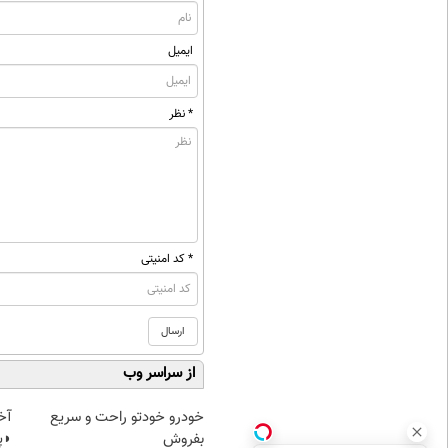
ایمیل
* نظر
* کد امنیتی
از سراسر وب
خودرو خودتو راحت و سریع
آخ
بفروش
◗پ