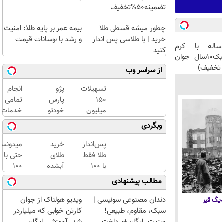
تضمینه50%تخفیف
چطور میشه قسطی طلا
بیمه عمر بر پایه طلا: امنیت
خرید | با طلاسی پس انداز
و رشد با نوسانات قیمت
این آقای58ساله با کرم
کنید
ضدچروک جلبک10سال جوان
تخفیف)
از سراسر وب
تسهیلات
پژو
انجام
۱۵۰
پارس
تمامی
میلیون
خودتو
خدمات
تومان؛
گذاشتی
خودرویی
وبگردی
بدون
برای
در محل
ضامن و با
فروش؟
با یدک
پس‌انداز
خرید
میدونست
بازپرداخت
اینجا به
دات کام
طلا فقط
طلای
حتی با
دوساله
راحتی
با ۱۰۰
آبشده
۱۰۰
بفروش
هزارتومان
حتی با
هزارتوما
مطالب پیشنهادی
(امن و
۱۰۰هزارتومان
هم
راحت)
میتونی
دندان مصنوعی سوئیسی |
ویدیو هولناک از جوان
 دیگ قیر
طلا آبش
سبک، مقاوم، طبیعی!
کارتن خوابی که میلیاردر
بخری؟
ویزیت رایگان+پرداخت
شد. آموزش رایگان