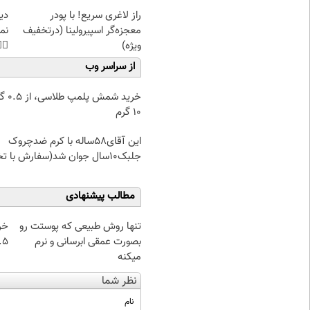
غت
راز لاغری سریع! با پودر
هی
معجزه‌گر اسپیرولینا (درتخفیف
45%تخفیف
ویژه)
از سراسر وب
۰.۵ گرم تا
۱۰ گرم
این آقای58ساله با کرم ضدچروک
جلبک10سال جوان شد(سفارش با تخفیف)
مطالب پیشنهادی
از
تنها روش طبیعی که پوستت رو
 تا ۱۰ گرم
بصورت عمقی ابرسانی و نرم
میکنه
نظر شما
نام