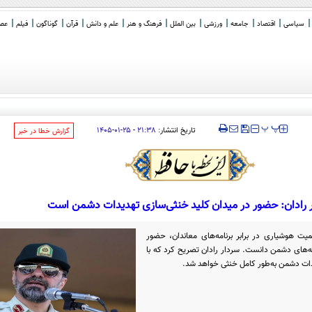
سیاسی
اقتصاد
جامعه
ورزشی
بین الملل
فرهنگ و هنر
علم و دانش
قرآن
گوناگون
فیلم
عصر 
‍‍‍ پ
پ
تاریخ انتشار:
۲۱:۳۸ - ۲۵-۰۱-۱۴۰۵
‌گزارش خطا در خبر
 رادان: حضور در میدان کلید خنثی‌سازی تهدیدات دشمن است
میت هوشیاری در برابر برنامه‌های معاندان، حضور
ه‌های دشمن دانست. سردار رادان تصریح کرد که با
دات دشمن به‌طور کامل خنثی خواهد شد.