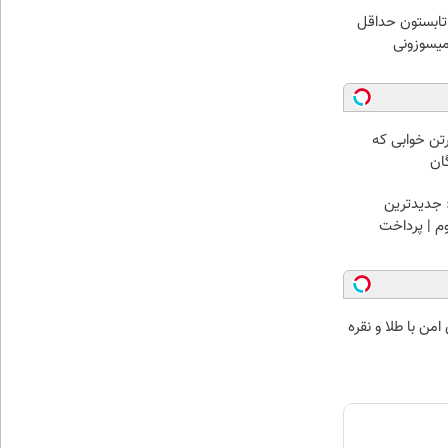
ر تابستون حداقل
رتن خوابی که
ان
 جدیدترین
وم | پرداخت
من با طلا و نقره