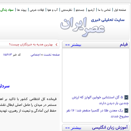
صفحه اول
تماس با ما
آرشیو
جستجو
نظرسنجی
آب و هوا
اوقات شرعی
پیوند ها
سواد زندگی
فیلم
بیشتر »»
باقر خرازی
_
صفحه نخست
»
اجتماعی
کد خبر
۱۱۵۶۱۱۳
سردار
۵ گل استثنایی خولین آلوارز که ارزش
فرمانده کل انتظامی کشور با تاکید بر اه
چندین بار دیدن دارند
مستمر در میدان را عامل اصلی ابطال نقش
حفظ این آمادگی و تبعیت از رهبری، تهدی
یک معدن طلا در کلمبیا منفجر شد؛ ۱۶ نفر
مجروح شدند
آموزش زبان انگلیسی
بیشتر »»