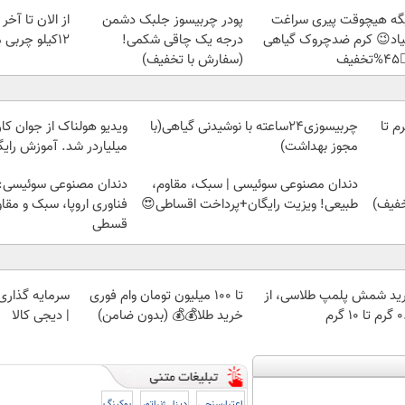
تابستون حداقل
پودر چربیسوز جلبک دشمن
دیگه هیچوقت پیری سرا
12کیلو چربی میسوزونی
درجه یک چاقی شکمی!
نمیاد😉 کرم ضدچروک گیا
(سفارش با تخفیف)
👈
 از جوان کارتن خوابی که
چربیسوزی24ساعته با نوشیدنی گیاهی(با
خرید شمش پلمپ طلاسی، از 
لیاردر شد. آموزش رایگان
مجوز بهداشت)
وعی سوئیسی: جدیدترین
دندان مصنوعی سوئیسی | سبک، مقاوم،
ا، سبک و مقاوم | پرداخت
طبیعی! ویزیت رایگان+پرداخت اقساطی😍
قسطی
 با طلا و نقره
تا 100 میلیون تومان وام فوری
خرید شمش پلمپ طلاسی، 
| دیجی کالا
خرید طلا💰💰 (بدون ضامن)
۰.۵ گرم
بوکینگ
دیزل ژنراتور
اعتبارسنجی