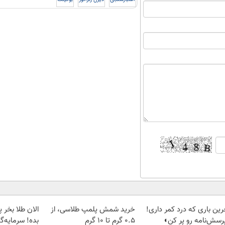
رین باری که درد کمر داری!
خرید شمش پلمپ طلاسی، از
رسش‌نامه رو پر کن◖
۰.۵ گرم تا ۱۰ گرم
بده! سرمایه‌گ