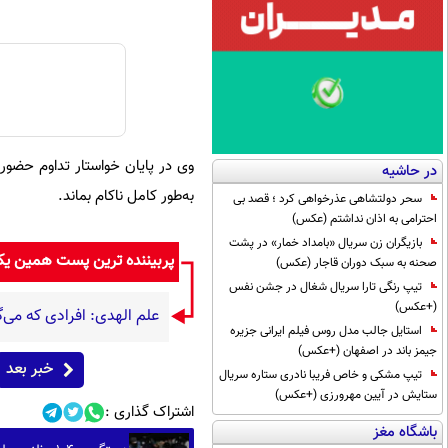
وی در پایان خواستار تداوم حضو
در حاشیه
به‌طور کامل ناکام بماند.
سحر دولتشاهی عذرخواهی کرد ؛ قصد بی
احترامی به اذان نداشتم (عکس)
بازیگران زن سریال «بامداد خمار» در پشت
پربیننده ترین پست همین ی
صحنه به سبک دوران قاجار (عکس)
تیپ رنگی تارا سریال شغال در جشن نفس
(+عکس)
علم الهدی: افرادی که می‌گ
استایل جالب مدل روس فیلم ایرانی جزیره
جیمز باند در اصفهان (+عکس)
خبر بعد
تیپ مشکی و خاص فریبا نادری ستاره سریال
ستایش در آیین مهرورزی (+عکس)
اشتراک گذاری :
باشگاه مغز