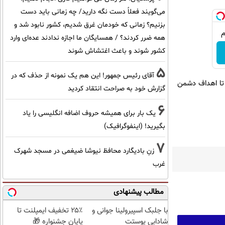
می‌گویند فعلاً دست نگه دارید/ چه زمانی باید دست
بزنیم؟ زمانی که خودمان غرق شدیم، کشور نابود شد و
همه ضرر کردند؟ / همسایگان ما اجازه ندادند عده‌ای وارد
کشور شوند و باعث اغتشاش شوند
5
آقای رئیس جمهور! این هم یک نمونه از حذف که در
 تا اهداف دشمن
گزارش خود به صراحت انتقاد کردید
6
یک بار برای همیشه حروف اضافه انگلیسی را یاد
بگیرید! (اینفوگرافیک)
7
زنِ بادیگارد محافظ نیوشا ضیغمی در مسجد شهرک
غرب
مطالب پیشنهادی
با جلبک اسپیرولینا جوانی و
۲۵٪ تخفیف ایمپلنت تا
شادابی پوستت
پایان جشنواره 🎁