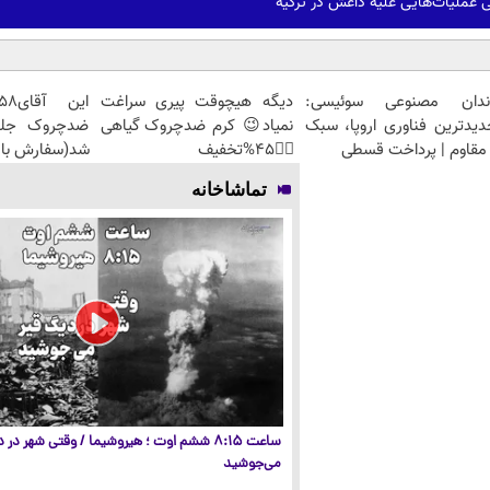
ندان مصنوعی سوئیسی:
دیگه هیچوقت پیری سراغت
دیدترین فناوری اروپا، سبک
نمیاد😉 کرم ضدچروک گیاهی
مقاوم | پرداخت قسطی
👈🏻45%تخفیف
شد(سفارش با 
تماشاخانه
ساعت ۸:۱۵ ششم اوت ؛ هیروشیما / وقتی شهر در
می‌جوشید