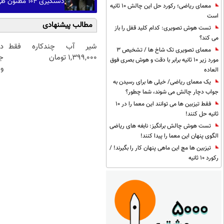
دستگیری ۱۰۴ مظنون طی عملیات‌هایی علیه داعش در ترکیه
معمای ریاضی؛ رکورد حل این چالش 10 ثانیه
است
مطالب پیشنهادی
تست هوش تصویری: کدام کلید قفل را باز
می کند؟
شیر آب چندکاره فقط
د
معمای تصویری تک شاخ ها / تشخیص 3
1,399,000 تومان
ج
مورد زیر 10 ثانیه برابر با دقت و هوش بصری فوق
و 
العاده
یک معمای ریاضی/ خیلی ها برای رسیدن به
جواب دچار چالش می شوند، شما چطور؟
فقط تیزبین ها می توانند این معما را در 10
ثانیه حل کنند!
تست هوش چالش برانگیز: نابغه های ریاضی
الگوی پنهان این معما را پیدا کنند!
تیزبین ها مچ این ماهی پنهان کار را بگیرند! /
رکورد 10 ثانیه