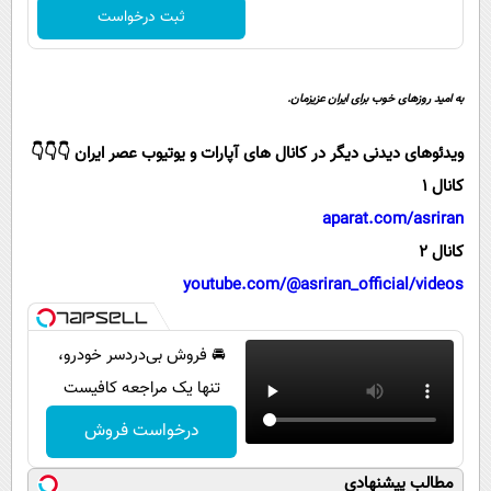
پیامک
سرگرمی
ثبت درخواست
روانشناسی
فناوری
آشپزی
گوناگون
به امید روزهای خوب برای ایران عزیزمان.
دانلود
حوادث
ویدئوهای دیدنی دیگر در کانال های آپارات و یوتیوب عصر ایران 👇👇👇
محیط زیست
کانال 1
سلامت
aparat.com/asriran
کانال 2
فرهنگی
youtube.com/@asriran_official/videos
بین الملل
اجتماعی
🚘 فروش بی‌دردسر خودرو،
حیات وحش
تنها یک مراجعه کافیست
سیاست خارجی
درخواست فروش
مطالب پیشنهادی