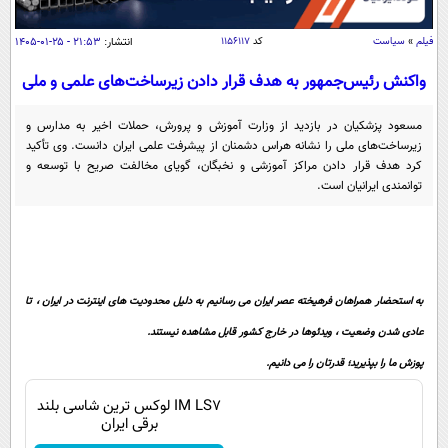
سیاسی
اقتصاد
فیلم
»
سیاست
کد
۱۱۵۶۱۱۷
انتشار:
۲۱:۵۳ - ۲۵-۰۱-۱۴۰۵
جامعه
اقتصادی
واکنش رئیس‌جمهور به هدف قرار دادن زیرساخت‌های علمی و ملی
ورزشی
اجتماعی
خودرو
مسعود پزشکیان در بازدید از وزارت آموزش و پرورش، حملات اخیر به مدارس و
بین الملل
زیرساخت‌های ملی را نشانه هراس دشمنان از پیشرفت علمی ایران دانست. وی تأکید
حوادث
کرد هدف قرار دادن مراکز آموزشی و نخبگان، گویای مخالفت صریح با توسعه و
فرهنگ و هنر
سیاست خارجی
سلامت
توانمندی ایرانیان است.
علم و دانش
یک برش دانایی
قرآن
فناوری و It
محیط زیست
گوناگون
علمی
سفر و تفریح
به استحضار همراهان فرهیخته عصر ایران می رسانیم به دلیل محدودیت های اینترنت در ایران ، تا
فیلم
سرگرمی
اخبار کریپتو
عادی شدن وضعیت ، ویدئوها در خارج کشور قابل مشاهده نیستند.
عصر ایران 2
اقتصاد
باشگاه مغز
پوزش ما را بپذیرید؛ قدرتان را می دانیم.
آموزش زبان
خواندنی ها و دیدنی ها
ورزش
مجله تصویری سلاح
IM LS7 لوکس ترین شاسی بلند
داستان کوتاه
سیاست
برقی ایران