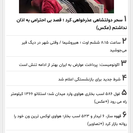
1
سحر دولتشاهی عذرخواهی کرد ؛ قصد بی احترامی به اذان
نداشتم (عکس)
2
ساعت ۸:۱۵ ششم اوت ؛ هیروشیما / وقتی شهر در دیگ قیر
می‌جوشید
3
اکونومیست: پرداخت عوارض به ایران بهتر از ادامه تنش است
4
شرط جدید برای بازنشستگی اعلام شد
5
غول 586 اسب بخاری هواوی وارد میدان شد؛ استلاتو 1366 کیلومتر
راه می رود (+عکس)
6
قهوه ساز، 6 لیدار و 523 اسب بخار؛ هواوی لوکس ترین ون خود را
روانه بازار کرد (+تصاویر)