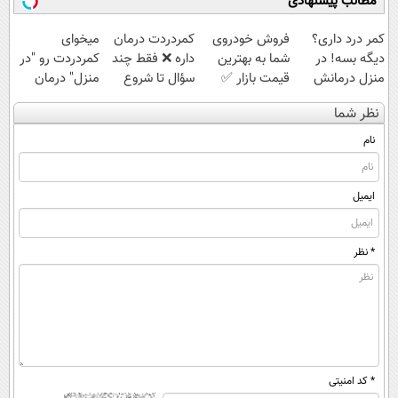
مطالب پیشنهادی
کمر درد داری؟
فروش خودروی
‌کمردردت درمان
میخوای
دیگه بسه! در
شما به بهترین
داره ❌ فقط چند
کمردردت رو "در
منزل درمانش
قیمت بازار ✅
سؤال تا شروع
منزل" درمان
کن
بهبودی فاصله‌
کنی؟ (◂فیلم +
نظر شما
(◀پرسش‌نامه)
داری!
◂پرسش‌نامه)
نام
ایمیل
* نظر
* کد امنیتی