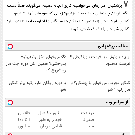
7
پزشکیان: هر زمان می‌خواهیم کاری انجام دهیم، می‌گویند فعلاً دست
نگه دارید/ چه زمانی باید دست بزنیم؟ زمانی که خودمان غرق شدیم،
کشور نابود شد و همه ضرر کردند؟ / همسایگان ما اجازه ندادند عده‌ای وارد
کشور شوند و باعث اغتشاش شوند
مطالب پیشنهادی
ایرپاد بلوتوثی، با قیمت باورنکردنی!!
🌟 می‌خوای مثل رتبه‌برترها
فرصت محدود
بدرخشی؟ همین الان دوره جت ماز
رو شروع ک
کنکور تجربی می‌خوای یا پزشکی؟ با
با دوره رایگان ماز، رتبه برتر کنکور
ماز رتبه 1 شو
شو!
از سراسر وب
دریافت
آرتروز مفاصل
طلاسی
صفر تا
خود را به طور
| تا 100
صد
قطعی درمان
میلیون
دوره
کنید!
وام