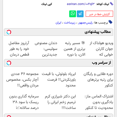
لینک کوتاه:
کپی لینک
‌گزارش خطا در خبر
برچسب ها:
رئیس‌جمهور
،
زیرساخت‌
،
ایران
مطالب پیشنهادی
ویدیو هولناک از
🎯 مسیر رتبه
دندان مصنوعی
آرتروز مفاصل
جوان کارتن
برتری از همین
سوئیسی:
خود را به طور
خوابی که
الان، با دوره
جدیدترین
قطعی درمان
میلیاردر شد.
رایگان ماز شروع
فناوری اروپا،
کنید!
از سراسر وب
آموزش رایگان
میشه!
سبک و مقاوم |
◗پرسش‌نامه◖
پرداخت قسطی
دوره طلایی و رایگان
ایرپاد بلوتوثی، با قیمت
مجموعه ۴۶ عددی
برای رتبه برترهای
باورنکردنی!! فرصت
آچار بکس، مخصوص
کنکور
محدود
مردان واقعی!!
(مشاهده قیمت
اشتراک الماس ماز:
این دکتر شیرازی کرم
سرمایه گذاری بدون
فوق‌العاده)
یادگیری بدون
ترمیم زخم ایرانی را
ریسک با سود 38
محدودیت تا کنکور
ساخت!!!
درصد سالانه📈