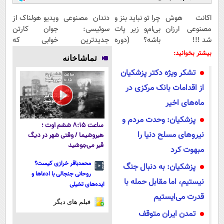
اکانت هوش
چرا تو نباید بنز و
دندان مصنوعی
ویدیو هولناک از
مصنوعی ارزان
بی‌ام‌و زیر پات
سوئیسی:
جوان کارتن
شد !!!
باشه؟ (دوره
جدیدترین
خوابی که
رایگان درآمد
فناوری اروپا،
میلیاردر شد.
بیشتر بخوانید:
تماشاخانه
میلیاردی)
سبک و مقاوم |
آموزش رایگان
تشکر ویژه دکتر پزشکیان
پرداخت قسطی
از اقدامات بانک مرکزی در
ماه‌های اخیر
پزشکیان: وحدت مردم و
ساعت ۸:۱۵ ششم اوت ؛
نیرو‌های مسلح دنیا را
هیروشیما / وقتی شهر در دیگ
قیر می‌جوشید
مبهوت کرد
محمدباقر خرازی کیست؟
پزشکیان: به دنبال جنگ
روحانی جنجالی با ادعاها و
نیستیم، اما مقابل حمله با
ایده‌های تخیلی
قدرت می‌ایستیم
فیلم های دیگر
تمدن ایران متوقف