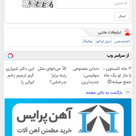
اعتبارسنجی
دیزل ژنراتور
بوکینگ
از سراسر وب
3 ماه تابستون ،
دندان مصنوعی
🚀 می‌خوای مثل
این دکتر شیرازی
با ماز تو یک ماه
سوئیسی:
رتبه برترا
کرم ترمیم زخم
جمع میشه😍
جدیدترین
بدرخشی؟
ایرانی را
فناوری اروپا،
جمع‌بندی
ساخت!!!
بازگشت به بالای صفحه
سبک و مقاوم |
تابستون رایگان
پرداخت قسطی
ماز 📚