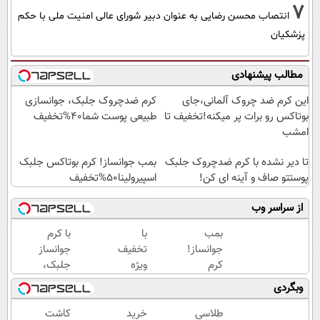
7
انتصاب محسن رضایی به عنوان دبیر شورای عالی امنیت ملی با حکم
پزشکیان
مطالب پیشنهادی
این کرم ضد چروک آلمانی،جای
کرم ضدچروک جلبک، جوانسازی
بوتاکس رو برات پر میکنه!تخفیف تا
طبیعی پوست شما40%تخفیف
امشب
تا دیر نشده با کرم ضدچروک جلبک
بمب جوانساز! کرم بوتاکس جلبک
پوستتو صاف و آینه ای کن!
اسپیرولینا50%تخفیف
از سراسر وب
بمب
با
با کرم
جوانساز!
تخفیف
جوانساز
کرم
ویژه
جلبک،
بوتاکس
بدون
پیری رو
وبگردی
جلبک
بوتاکس
معکوس
اسپیرولینا50%تخفیف
۱۰،۱۲
کن(50%
طلاسی
خرید
کاشت