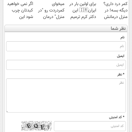
کمر درد داری؟
برای اولین بار در
میخوای
اگر نمی خواهید
دیگه بسه! در
ایران🇮🇷 این
کمردردت رو "در
کبدتان چرب
منزل درمانش
دکتر کرم ترمیم
منزل" درمان
شود این
کن
کننده 23 روزه
کنی؟ (◂فیلم +
نوشیدنی خوش
نظر شما
(◀پرسش‌نامه)
ساخت!
◂پرسش‌نامه)
طعم را بنوشید
نام
ایمیل
* نظر
* کد امنیتی