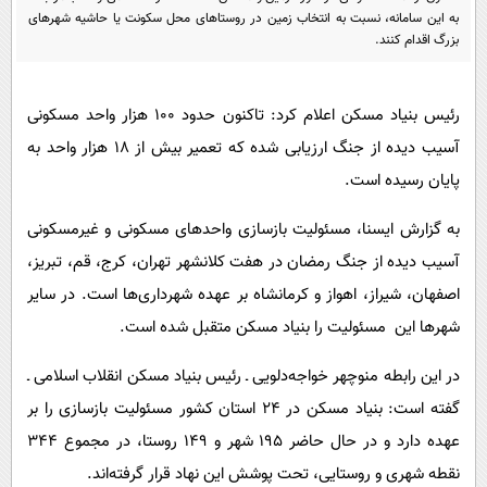
پیامک
سرگرمی
به این سامانه، نسبت به انتخاب زمین در روستاهای محل سکونت یا حاشیه شهرهای
بزرگ اقدام کنند.
روانشناسی
فناوری
آشپزی
گوناگون
رئیس بنیاد مسکن اعلام کرد: تاکنون حدود ۱۰۰ هزار واحد مسکونی
دانلود
حوادث
آسیب دیده از جنگ ارزیابی شده که تعمیر بیش از ۱۸ هزار واحد به
محیط زیست
پایان رسیده است.
سلامت
به گزارش ایسنا، مسئولیت بازسازی واحدهای مسکونی و غیرمسکونی
فرهنگی
آسیب دیده از جنگ رمضان در هفت کلانشهر تهران، کرج، قم، تبریز،
بین الملل
اصفهان، شیراز، اهواز و کرمانشاه بر عهده شهرداری‌ها است. در سایر
شهرها این مسئولیت را بنیاد مسکن متقبل شده است.
اجتماعی
حیات وحش
در این رابطه منوچهر خواجه‌دلویی ـ رئیس بنیاد مسکن انقلاب اسلامی ـ
گفته است: بنیاد مسکن در ۲۴ استان کشور مسئولیت بازسازی را بر
سیاست خارجی
عهده دارد و در حال حاضر ۱۹۵ شهر و ۱۴۹ روستا، در مجموع ۳۴۴
نقطه شهری و روستایی، تحت پوشش این نهاد قرار گرفته‌اند.