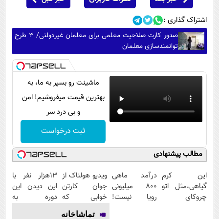
اشتراک گذاری :
صدور کارت صلاحیت معلمی برای معلمان غیردولتی/ ۳ طرح
توانمندسازی معلمان
ماشینت رو بسپر به ما، به
بهترین قیمت میفروشیم! امن
و بی درد سر
ثبت درخواست
مطالب پیشنهادی
این کرم
درآمد ماهی
ویدیو هولناک از
13هزار نفر با
گیاهی،مثل اتو
800 میلیونی
جوان کارتن
این دیدن این
چروکای
رویا نیست!
خوابی که
دوره به
پوستتوصاف
امتحانش
میلیاردر شد.
آرزوهاشون
تماشاخانه
میکنه!50%تخفیف
مجانیه😉
آموزش رایگان
رسیدن |