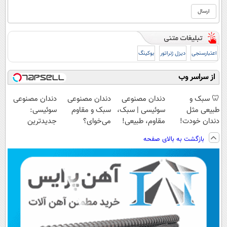
اعتبارسنجی
دیزل ژنراتور
بوکینگ
از سراسر وب
🦷 سبک و
دندان مصنوعی
دندان مصنوعی
دندان مصنوعی
طبیعی مثل
سوئیسی | سبک،
سبک و مقاوم
سوئیسی:
دندان خودت!
مقاوم، طبیعی!
می‌خوای؟
جدیدترین
نصب آسان و
ویزیت
پرداخت اقساطی
فناوری اروپا،
بازگشت به بالای صفحه
پرداخت اقساطی
رایگان+پرداخت
هم داریم!😍 |
سبک و مقاوم |
💳 📍 تهران
اقساطی😍
📍تهران
پرداخت قسطی