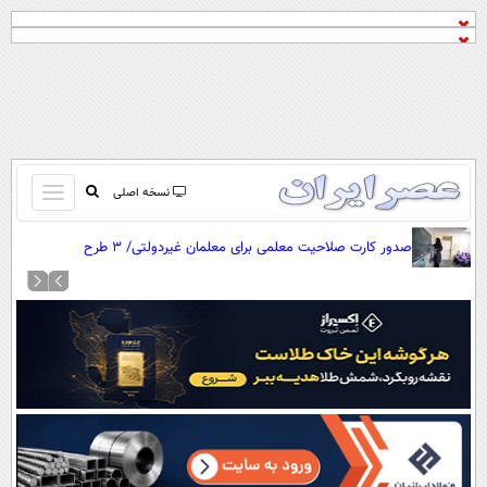
باز
نسخه اصلی
و
صفحه اول
صدور کارت صلاحیت معلمی برای معلمان غیردولتی/ ۳ طرح
بسته
تماس با ما
توانمندسازی معلمان
کردن
آرشیو
منو
جستجو
نظرسنجی
آب و هوا
اوقات شرعی
پیوند ها
سواد زندگی