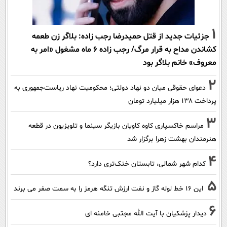
1
جزئیات جدید از قتل حمیدرضا رجب زاده: بلاگر زن طعمه
کشاندن مداح به قرار مرگ/ رجب زاده 6 ماه مشغول «امر به
معروف» خانم بلاگر بود
2
دعوای حقوقی میان دو نهاد دولتی؛ محکومیت نهاد ریاست‌جمهوری به
پرداخت ۱۳۸ هزار میلیارد تومان
3
مراسم خاکسپاری کاوه کاویان بازیگر سینما و تلویزیون در قطعه
هنرمندان بهشت زهرا برگزار شد
4
کدام شهر شمالی، تابستان خنک‌تری دارد؟
5
این 16 خط لوله گاز و نفت ارزش تنگه هرمز را به سمت صفر می برند
6
دیدار پزشکیان با آیت الله مجتبی خامنه ای