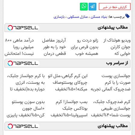
‌گزارش خطا در خبر
برچسب ها:
بنیاد مسکن
،
منازل مسکونی
،
بازسازی
مطالب پیشنهادی
ویدیو هولناک از
زانو دردت رو
آرتروز مفاصل
درآمد ماهی 800
جوان کارتن
بدون قرص برای
خود را به طور
میلیونی رویا
خوابی که
همیشه خوب
قطعی درمان
نیست! امتحانش
میلیاردر شد.
کن! (قدم اول،
کنید!
مجانیه😉
از سراسر وب
آموزش رایگان
پرسش‌نامه)
◗پرسش‌نامه◖
جوانسازی پوست
این کرم گیاهی،مثل اتو
با کرم جوانساز جلبک،
صورت را با کرم
چروکای پوستتوصاف
به پوستت، انرژی
ضدچروک آلمانی تجربه
میکنه!50%تخفیف
دوباره بده(تخفیف تا
کنید!
امشب)
کرم ضدچروک جلبک،
بمب جوانساز! کرم
بدون سوزن پوستتو
جوانسازی طبیعی
بوتاکس جلبک
10سال جوون
پوست شما40%تخفیف
اسپیرولینا50%تخفیف
کن50%تخفیف پاییزی
مطالب پیشنهادی