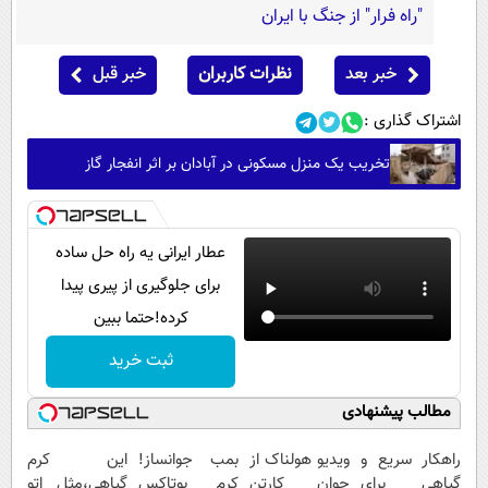
"راه فرار" از جنگ با ایران
خبر بعد
نظرات کاربران
خبر قبل
اشتراک گذاری :
تخریب یک منزل مسکونی در آبادان بر اثر انفجار گاز
عطار ایرانی یه راه حل ساده
برای جلوگیری از پیری پیدا
کرده!حتما ببین
ثبت خرید
مطالب پیشنهادی
راهکار سریع و
ویدیو هولناک از
بمب جوانساز!
این کرم
گیاهی برای
جوان کارتن
کرم بوتاکس
گیاهی،مثل اتو