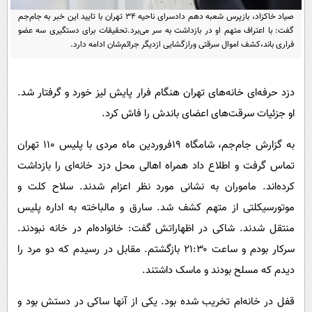
پیامک
سرگرمی
صیاد خاکزاد، بازپرس شعبه دهم دادسرای ناحیه ۳۴ تهران با تایید این خبر به جام‌جم
گفت: با اعتراف متهم او در بازداشت به سر می‌برد.تحقیقات برای دستگیری سه عضو
روانشناسی
فناوری
فراری باند،کشف اموال سرقتی ورازگشایی ازدیگر جرائم‌شان ادامه دارد.
آشپزی
گوناگون
دانلود
حوادث
دزد حرفه‌ای خانه‌های تهران هنگام فرار پایش لیز خورد و گرفتار شد.
محیط زیست
او جزئیات سرقت‌های اعضای باندش را فاش کرد.
سلامت
به گزارش جام‌جم، شامگاه ۱۹فروردین ماه مردی با پلیس ۱۱۰ تهران
فرهنگی
تماس گرفت و اطلاع داد همراه اهالی محل دزد خانه‌ای را بازداشت
کرده‌اند. ماموران به نشانی مورد نظر اعزام شدند. سلاح کلت و
بین الملل
موتورسیکلتی از متهم کشف شد. سارق و مالباخته به اداره پلیس
اجتماعی
منتقل شدند. شاکی در اظهاراتش گفت: خانواده‌ام در خانه نبودند.
حیات وحش
سرکار بودم و ساعت ۲۱:۳۰ بازگشتم. مقابل در رسیدم که دو مرد را
سیاست خارجی
دیدم که مسلح بودند و ماسک داشتند.
قفل در خانه‌ام تخریب شده بود. یکی از آنها ساکی در دستش بود و