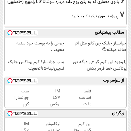
6
بانوی معماری که به بتن روح داد؛ درباره سوتلانا کانا رادویچ (+تصاویر)
7
پروژه تایفون ترکیه کلید خورد
مطالب پیشنهادی
جوانساز جلبک چروکاتو مثل اتو
جوانی را به پوست خود هدیه
صاف میکنه😍
دهید...
با وجود این کرم گیاهی دیگه دور
بمب جوانساز! کرم بوتاکس جلبک
بوتاکس خط قرمز بکش!
اسپیرولینا50%تخفیف
از سراسر وب
فقط
IM
بمب
1ساعت
LS7
جوانساز!
وقت
لوکس
کرم
داری
ترین
بوتاکس
وبگردی
کرم
شاسی
جلبک
جوانساز
بلند
اسپیرولینا50%تخفیف
این کرم
نیکاموتور
IM
جلبک
برقی
گیاهی،مثل
نماینده
LS7