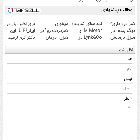
با40%تخفیف
مطالب پیشنهادی
کمر درد داری؟
نیکاموتور نماینده
میخوای
برای اولین بار در
دیگه بسه! در
IM Motor و
کمردردت رو "در
ایران🇮🇷 این
منزل درمانش
Lynk&Co در
منزل" درمان
دکتر کرم ترمیم
کن
ایران
کنی؟ (◂فیلم +
کننده 23 روزه
نظر شما
(◀پرسش‌نامه)
◂پرسش‌نامه)
ساخت!
نام
ایمیل
* نظر