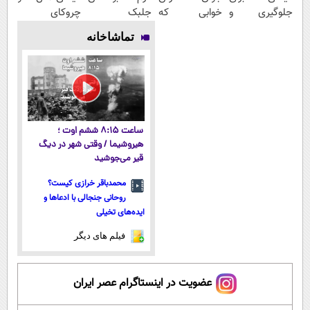
جلوگیری و
خوابی که
جلبک
چروکای
درمان پیری
میلیاردر شد.
اسپیرولینا50%تخفیف
پوستتوصاف
تماشاخانه
پوست
آموزش رایگان
میکنه!50%تخفیف
ساعت ۸:۱۵ ششم اوت ؛
هیروشیما / وقتی شهر در دیگ
قیر می‌جوشید
محمدباقر خرازی کیست؟
روحانی جنجالی با ادعاها و
ایده‌های تخیلی
فیلم های دیگر
عضویت در اینستاگرام عصر ایران