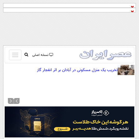
باز
نسخه اصلی
و
صفحه اول
تخریب یک منزل مسکونی در آبادان بر اثر انفجار گاز
بسته
تماس با ما
کردن
آرشیو
منو
جستجو
نظرسنجی
آب و هوا
اوقات شرعی
پیوند ها
سواد زندگی