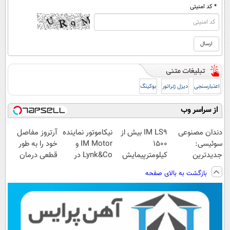
* کد امنیتی
اعتبارسنجی
دیزل ژنراتور
بوکینگ
از سراسر وب
دندان مصنوعی
IM LS9 بیش از
نیکاموتور نماینده
آرتروز مفاصل
سوئیسی:
1500
IM Motor و
خود را به طور
جدیدترین
کیلومترپیمایش
Lynk&Co در
قطعی درمان
فناوری اروپا،
با یکبار شارژ
ایران
کنید!
بازگشت به بالای صفحه
سبک و مقاوم |
◗پرسش‌نامه◖
پرداخت قسطی