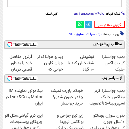
لینک کوتاه:
کپی لینک
‌گزارش خطا در خبر
برچسب ها:
دزد
،
سرقت
،
سارق
،
طلا
مطالب پیشنهادی
بمب جوانساز!
نوشیدنی
ویدیو هولناک از
آرتروز مفاصل
کرم بوتاکس
شفابخش کبد با
جوان کارتن
خود را به طور
جلبک
10 گیاه
خوابی که
قطعی درمان
اسپیرولینا50%تخفیف
موثر(تخفیف تا
میلیاردر شد.
کنید!
از سراسر وب
امشب)
آموزش رایگان
◗پرسش‌نامه◖
بمب جوانساز! کرم
خودتم باورت نمیشه
نیکاموتور نماینده IM
بوتاکس جلبک
چقدر جوون شدی!
Motor و Lynk&Co در
اسپیرولینا50%تخفیف
خرید جوانساز
ایران
اسپیرولینا با تخفیف
بدون سوزن پوستتو
زیر تیغ جراحی و
این کرم گیاهی،مثل اتو
ویژه
10سال جوون
بوتاکس نروید!
چروکای پوستتوصاف
کن50%تخفیف پاییزی
ضدچروک جلبک
میکنه!50%تخفیف