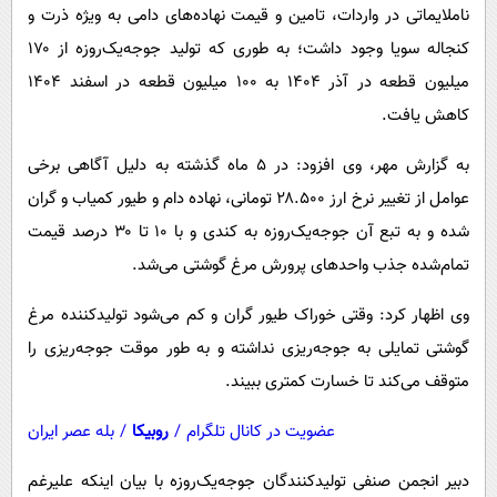
پیامک
سرگرمی
ناملایماتی در واردات، تامین و قیمت نهاده‌های دامی به ویژه ذرت و
کنجاله سویا وجود داشت؛ به طوری که تولید جوجه‌یک‌روزه از ۱۷۰
روانشناسی
فناوری
میلیون قطعه در آذر ۱۴۰۴ به ۱۰۰ میلیون قطعه در اسفند ۱۴۰۴
آشپزی
گوناگون
کاهش یافت.
دانلود
حوادث
به گزارش مهر، وی افزود: در ۵ ماه گذشته به دلیل آگاهی برخی
محیط زیست
عوامل از تغییر نرخ ارز ۲۸.۵۰۰ تومانی، نهاده دام و طیور کمیاب و گران
سلامت
شده و به تبع آن جوجه‌یک‌روزه به کندی و با ۱۰ تا ۳۰ درصد قیمت
فرهنگی
تمام‌شده جذب واحدهای پرورش مرغ گوشتی می‌شد.
بین الملل
وی اظهار کرد: وقتی خوراک طیور گران و کم می‌شود تولیدکننده مرغ
اجتماعی
گوشتی تمایلی به جوجه‌ریزی نداشته و به طور موقت جوجه‌ریزی را
متوقف می‌کند تا خسارت کمتری ببیند.
حیات وحش
سیاست خارجی
عضویت در کانال تلگرام
/
روبیکا
/
بله عصر ایران
دبیر انجمن صنفی تولیدکنندگان جوجه‌یک‌روزه با بیان اینکه علیرغم