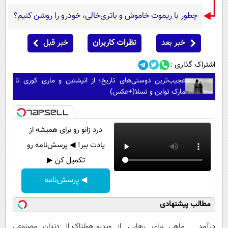
چطور با ریموت خاموش و باتری‌خالی، خودرو را روشن کنیم؟
خبر بعد
نظرات کاربران
خبر قبل
اشتراک گذاری :
عجیب‌ترین دوستی‌های تاریخ؛ از انیشتین و ماری کوری تا
مارک تواین و تسلا(+عکس)
درد زانو رو برای همیشه از
یادت ببر! ◀ پرسش‌نامه رو
تکمیل کن ▶
◀ پرسش‌نامه
مطالب پیشنهادی
درآمد ماهی
برای رهایی از
ویدیو هولناک از
دندان مصنوعی