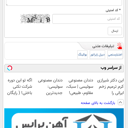
* کد امنیتی
اعتبارسنجی
دیزل ژنراتور
بوکینگ
از سراسر وب
این دکتر شیرازی
دندان مصنوعی
دندان مصنوعی
اگه تو این دوره
کرم ترمیم زخم
سوئیسی | سبک،
سوئیسی:
شرکت نکنی
ایرانی را
مقاوم، طبیعی!
جدیدترین
باختی! ( رایگان
ساخت!!!
ویزیت
فناوری اروپا،
آموزش ببین
بازگشت به بالای صفحه
رایگان+پرداخت
سبک و مقاوم |
پولدار شی)
اقساطی😍
پرداخت قسطی