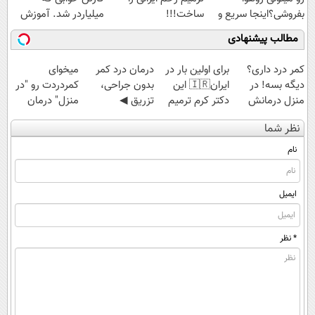
بفروشی؟اینجا سریع و
ساخت!!!
میلیاردر شد. آموزش
راحت بفروش
رایگان
مطالب پیشنهادی
کمر درد داری؟
برای اولین بار در
درمان درد کمر
میخوای
دیگه بسه! در
ایران🇮🇷 این
بدون جراحی،
کمردردت رو "در
منزل درمانش
دکتر کرم ترمیم
تزریق ◀
منزل" درمان
کن
کننده 23 روزه
پرسش‌نامه رو پر
کنی؟ (◂فیلم +
نظر شما
(◀پرسش‌نامه)
ساخت!
کن ▶
◂پرسش‌نامه)
نام
ایمیل
* نظر