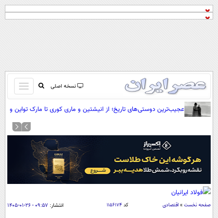
باز
نسخه اصلی
و
صفحه اول
عجیب‌ترین دوستی‌های تاریخ؛ از انیشتین و ماری کوری تا مارک تواین و
بسته
تسلا(+عکس)
تماس با ما
کردن
آرشیو
منو
جستجو
نظرسنجی
آب و هوا
اوقات شرعی
پیوند ها
صفحه نخست
»
اقتصادی
کد
۱۱۵۶۱۷۴
انتشار:
۰۹:۵۷ - ۲۶-۰۱-۱۴۰۵
سواد زندگی