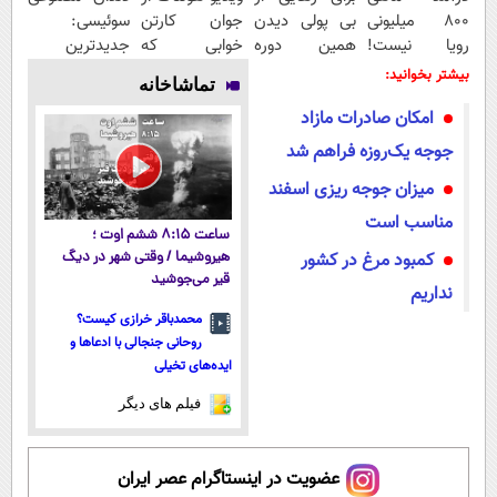
800 میلیونی
بی پولی دیدن
جوان کارتن
سوئیسی:
رویا نیست!
همین دوره
خوابی که
جدیدترین
امتحانش
رایگان کافیه!
میلیاردر شد.
فناوری اروپا،
بیشتر بخوانید:
تماشاخانه
مجانیه😉
(شمارتو وارد
آموزش رایگان
سبک و مقاوم |
امکان صادرات مازاد
کن)
پرداخت قسطی
جوجه یک‌روزه فراهم شد
میزان جوجه ریزی اسفند
مناسب است
ساعت ۸:۱۵ ششم اوت ؛
کمبود مرغ در کشور
هیروشیما / وقتی شهر در دیگ
قیر می‌جوشید
نداریم
محمدباقر خرازی کیست؟
روحانی جنجالی با ادعاها و
ایده‌های تخیلی
فیلم های دیگر
عضویت در اینستاگرام عصر ایران