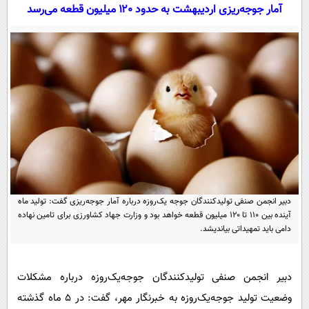
سیاسی
آمار جوجه‌ریزی اردیبهشت به حدود ۱۲۰ میلیون قطعه می‌رسد
اقتصاد
جامعه
اقتصادی
ورزشی
اجتماعی
خودرو
بین الملل
حوادث
فرهنگ و هنر
سیاست خارجی
سلامت
علم و دانش
یک برش دانایی
قرآن
فناوری و It
محیط زیست
گوناگون
علمی
دبیر انجمن صنفی تولیدکنندگان جوجه یک‌روزه درباره آمار جوجه‌ریزی گفت: تولید ماه
سفر و تفریح
فیلم
آینده بین ۱۱۰ تا ۱۲۰ میلیون قطعه خواهد بود و وزارت جهاد کشاورزی برای تامین نهاده
سرگرمی
اخبار کریپتو
دامی باید تمهیداتی بیاندیشد.
عصر ایران 2
اقتصاد
باشگاه مغز
آموزش زبان
خواندنی ها و دیدنی ها
ورزش
مجله تصویری سلاح
دبیر انجمن صنفی تولیدکنندگان جوجه‌یک‌روزه درباره مشکلات
داستان کوتاه
سیاست
وضعیت تولید جوجه‌یک‌روزه به خبرنگار مهر، گفت: در ۵ ماه گذشته