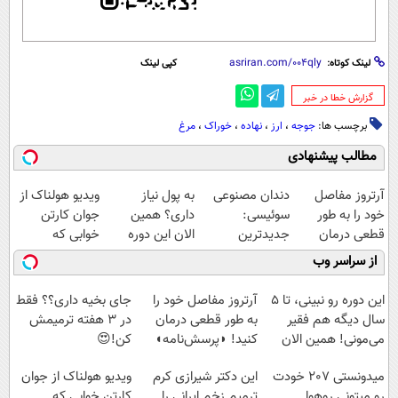
لینک کوتاه:
کپی لینک
‌گزارش خطا در خبر
برچسب ها:
جوجه
،
ارز
،
نهاده
،
خوراک
،
مرغ
مطالب پیشنهادی
آرتروز مفاصل
دندان مصنوعی
به پول نیاز
ویدیو هولناک از
خود را به طور
سوئیسی:
داری؟ همین
جوان کارتن
قطعی درمان
جدیدترین
الان این دوره
خوابی که
کنید!
فناوری اروپا،
رایگان رو شرکت
میلیاردر شد.
از سراسر وب
◗پرسش‌نامه◖
سبک و مقاوم |
کن تا دیر نشده!
آموزش رایگان
پرداخت قسطی
این دوره رو نبینی، تا 5
آرتروز مفاصل خود را
جای بخیه داری؟؟ فقط
سال دیگه هم فقیر
به طور قطعی درمان
در 3 هفته ترمیمش
می‌مونی! همین الان
کنید! ◗پرسش‌نامه◖
کن!😍
ثبت نام کن
میدونستی 207 خودت
این دکتر شیرازی کرم
ویدیو هولناک از جوان
رو میتونی روهوا
ترمیم زخم ایرانی را
کارتن خوابی که