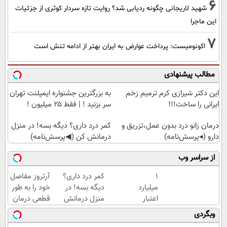
6
شهید لاریجانی چگونه ردیابی شد؟ روایت تازه سردار کوثری از جزئیات
این ماجرا
7
اکونومیست: پرداخت عوارض به ایران بهتر از ادامه تنش است
مطالب پیشنهادی
این دکتر شیرازی کرم ترمیم زخم
به بزرگترین جشنواره ایمپلنت تهران
ایرانی را ساخت!!!
سر بزنید ! | فقط ۲۵ میلیون !
درمان زانو درد بدون عمل،تزریق و
کمر درد داری؟ دیگه بسه! در منزل
دارو (◂پرسش‌نامه)
درمانش کن (◀پرسش‌نامه)
از سراسر وب
۱
کمر درد داری؟
آرتروز مفاصل
میلیارد
دیگه بسه! در
خود را به طور
اعتبار
منزل درمانش
قطعی درمان
خرید
کن
کنید!
وبگردی
طلا |
(◀پرسش‌نامه)
◗پرسش‌نامه◖