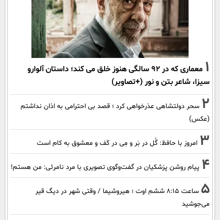
1
معماری که در 92 سالگی هنوز خلق می کند؛ داستان آلوارو
سیزا، شاعر بتن و نور (+تصاویر)
2
سحر دولتشاهی عذرخواهی کرد ؛ قصد بی احترامی به اذان نداشتم
(عکس)
3
امروز با حافظ: گُل در بَر و مِی در کَف و معشوق به کام است
4
پیام روشن پزشکیان در گفت‌و‌گوی تصویری با مرد نامرئی: من هستم!
5
ساعت ۸:۱۵ ششم اوت ؛ هیروشیما / وقتی شهر در دیگ قیر
می‌جوشید