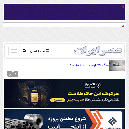
باز
نسخه اصلی
و
صفحه اول
میگ-۲۹ اوکراین سقوط کرد
بسته
تماس با ما
کردن
آرشیو
منو
جستجو
نظرسنجی
آب و هوا
اوقات شرعی
پیوند ها
سواد زندگی