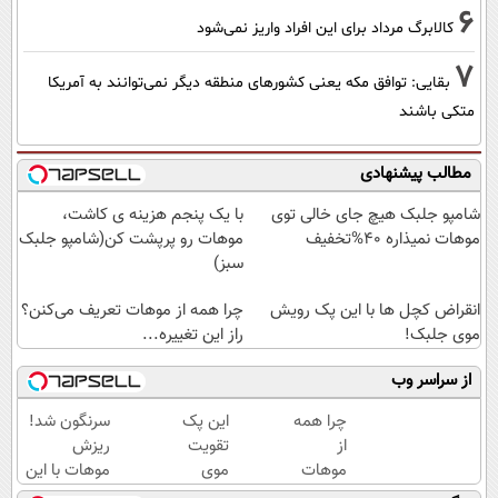
6
کالابرگ مرداد برای این افراد واریز نمی‌شود
7
بقایی: توافق مکه یعنی کشورهای منطقه دیگر نمی‌توانند به آمریکا
متکی باشند
مطالب پیشنهادی
شامپو جلبک هیچ جای خالی توی
با یک پنجم هزینه ی کاشت،
موهات نمیذاره 40%تخفیف
موهات رو پرپشت کن(شامپو جلبک
سبز)
انقراض کچل ها با این پک رویش
چرا همه از موهات تعریف می‌کنن؟
موی جلبک!
راز این تغییره...
از سراسر وب
چرا همه
این پک
سرنگون شد!
از
تقویت
ریزش
موهات
موی
موهات با این
تعریف
جلبک
شامپوی