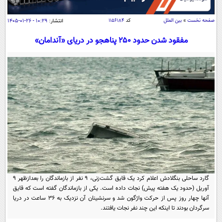
سیاسی
اقتصاد
صفحه نخست
»
بین الملل
کد
۱۱۵۶۱۸۴
انتشار:
۱۰:۲۹ - ۲۶-۰۱-۱۴۰۵
جامعه
اقتصادی
مفقود شدن حدود ۲۵۰ پناهجو در دریای «آندامان»
ورزشی
اجتماعی
خودرو
بین الملل
حوادث
فرهنگ و هنر
سیاست خارجی
سلامت
علم و دانش
یک برش دانایی
قرآن
فناوری و It
محیط زیست
گوناگون
علمی
سفر و تفریح
فیلم
سرگرمی
اخبار کریپتو
عصر ایران 2
اقتصاد
باشگاه مغز
گارد ساحلی بنگلادش اعلام کرد یک قایق گشت‌زنی، ۹ نفر از بازماندگان را بعدازظهر ۹
آموزش زبان
آوریل (حدود یک هفته پیش) نجات داده است. یکی از بازماندگان گفته است که قایق
خواندنی ها و دیدنی ها
ورزش
مجله تصویری سلاح
آنها چهار روز پس از حرکت واژگون شد و سرنشینان آن نزدیک به ۳۶ ساعت در دریا
داستان کوتاه
سرگردان بودند تا اینکه این چند نفر نجات یافتند.
سیاست