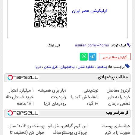
اپلیکیشن عصر ایران
لینک کوتاه:
کپی لینک
‌گزارش خطا در خبر
برچسب ها:
پناهجو
،
مفقود شدن
،
پناهجویان
،
غرق شدن
،
دریا
مطالب پیشنهادی
آرتروز مفاصل
نوشیدنی
1بار برای همیشه
۱ میلیارد اعتبار
خود را به طور
شفابخش کبد با
زانودردت
خرید قسطی طلا
قطعی درمان
10 گیاه
رودرمان کن!
| ۱۸ ماهه
کنید!
موثر(تخفیف تا
(تکنولوژی آلمان)
پرداخت کن
از سراسر وب
◗پرسش‌نامه◖
امشب)
◂پرسشنامه▸
جوانسازی پوست
این کرم گیاهی،مثل اتو
پوستت رو 10،12 سال
صورت را با کرم
چروکای پوستتوصاف
جوان کن (تخفیف تا