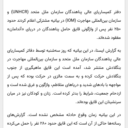
پیامک
سرگرمی
دفتر کمیساریای عالی پناهندگان سازمان ملل متحد (UNHCR) و
روانشناسی
فناوری
سازمان بین‌المللی مهاجرت (IOM) در بیانیه مشترکی اعلام کردند حدود
آشپزی
گوناگون
۲۵۰ نفر پس از واژگونی قایق حامل پناهندگان در دریای «آندامان»
دانلود
حوادث
مفقود شده‌اند.
محیط زیست
به گزارش ایسنا،‌ در این بیانیه که روز سه‌شنبه توسط دفاتر کمیساریای
سلامت
عالی پناهندگان سازمان ملل متحد و سازمان بین‌المللی مهاجرت در
فرهنگی
بنگلادش منتشر شد، آمده است این قایق ماهیگیری از جنوب
بنگلادش حرکت کرده و به سمت مالزی در حرکت بوده که پس از
بین الملل
مواجهه با بادهای شدید و دریاهای متلاطم، واژگون و غرق شده است و
اجتماعی
ازدحام جمعیت، شرایط را بدتر کرده است. زنان و کودکان نیز در میان
حیات وحش
سرنشینان این قایق بوده‌اند.
سیاست خارجی
در این بیانیه زمان وقوع حادثه مشخص نشده است. گزارش‌های
رسانه‌ها حاکی از آن است که این قایق حدود ۲۸۰ نفر را حمل می‌کرده