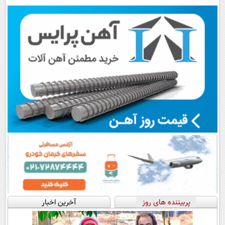
رایگان+پرداخت
پرداخت اقساطی
سبک و مقاوم |
اقساطی😍
💳 📍 تهران
پرداخت قسطی
پربیننده های روز
آخرین اخبار