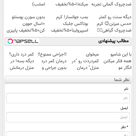
ضدچروک آلمانی تجربه
میکنه!50%تخفیف
امشب)
کنید!
دیگه سنت رو کمتر
بمب جوانساز! کرم
بدون سوزن پوستتو
حدس میزنن😉 کرم
بوتاکس جلبک
10سال جوون
ضدچروک گیاهی👈🏻
اسپیرولینا50%تخفیف
کن50%تخفیف پاییزی
45%تخفیف
مطالب پیشنهادی
با این شامپو
میخوای
‼️جراحی ممنوع‼️
کمر درد داری؟
همه فکر میکنن
کمردردت رو "در
درمان کمر درد
دیگه بسه! در
انگار مو
منزل" درمان
بدون جراحی و
منزل درمانش
کاشتی!!!!!
کنی؟ (◂فیلم +
دوره نقاهت
کن
نظر شما
◂پرسش‌نامه)
(◀پرسش‌نامه)
نام
ایمیل
* نظر