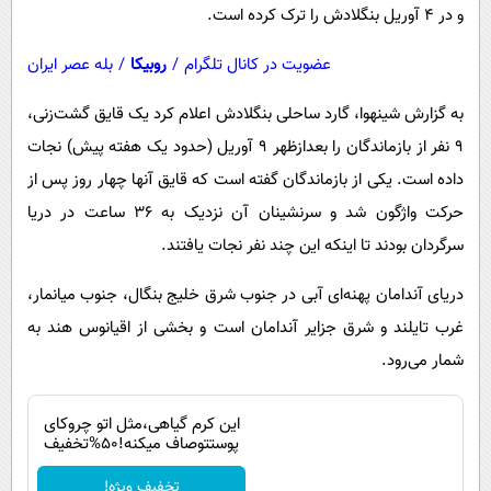
و در ۴ آوریل بنگلادش را ترک کرده است.
عضویت در کانال تلگرام
/
روبیکا
/
بله عصر ایران
به گزارش شینهوا،‌ گارد ساحلی بنگلادش اعلام کرد یک قایق گشت‌زنی،
۹ نفر از بازماندگان را بعدازظهر ۹ آوریل (حدود یک هفته پیش) نجات
داده است. یکی از بازماندگان گفته است که قایق آنها چهار روز پس از
حرکت واژگون شد و سرنشینان آن نزدیک به ۳۶ ساعت در دریا
سرگردان بودند تا اینکه این چند نفر نجات یافتند.
دریای آندامان پهنه‌ای آبی در جنوب شرق خلیج بنگال، جنوب میانمار،
غرب تایلند و شرق جزایر آندامان است و بخشی از اقیانوس هند به‌
شمار می‌رود.
این کرم گیاهی،مثل اتو چروکای
پوستتوصاف میکنه!50%تخفیف
تخفیف ویژه!