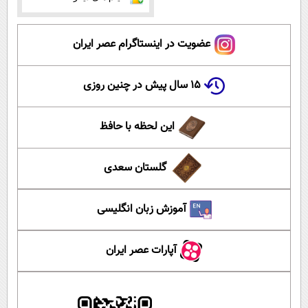
عضویت در اینستاگرام عصر ایران
۱۵ سال پیش در چنین روزی
این لحظه با حافظ
گلستان سعدی
آموزش زبان انگلیسی
آپارات عصر ایران