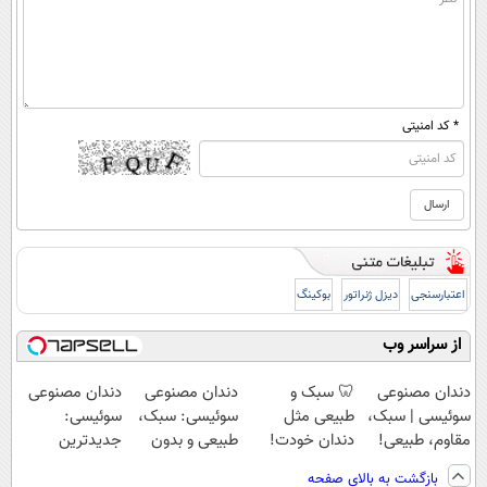
* کد امنیتی
اعتبارسنجی
دیزل ژنراتور
بوکینگ
از سراسر وب
دندان مصنوعی
🦷 سبک و
دندان مصنوعی
دندان مصنوعی
سوئیسی | سبک،
طبیعی مثل
سوئیسی: سبک،
سوئیسی:
مقاوم، طبیعی!
دندان خودت!
طبیعی و بدون
جدیدترین
ویزیت
نصب آسان و
لقی | 📍تهران
فناوری اروپا،
بازگشت به بالای صفحه