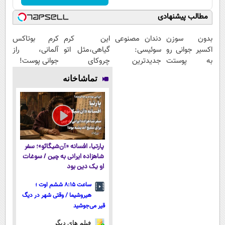
مطالب پیشنهادی
بدون سوزن
دندان مصنوعی
این کرم
کرم بوتاکس
اکسیر جوانی رو
سوئیسی:
گیاهی،مثل اتو
آلمانی، راز
به پوستت
جدیدترین
چروکای
جوانی پوست!
تزریق کن!
فناوری اروپا،
پوستتوصاف
تماشاخانه
سبک و مقاوم |
میکنه!50%تخفیف
پرداخت قسطی
پارتیا، افسانه «آن‌شیگائو»؛ سفر
شاهزاده ایرانی به چین / سوغات
او یک دین بود
ساعت ۸:۱۵ ششم اوت ؛
هیروشیما / وقتی شهر در دیگ
قیر می‌جوشید
فیلم های دیگر