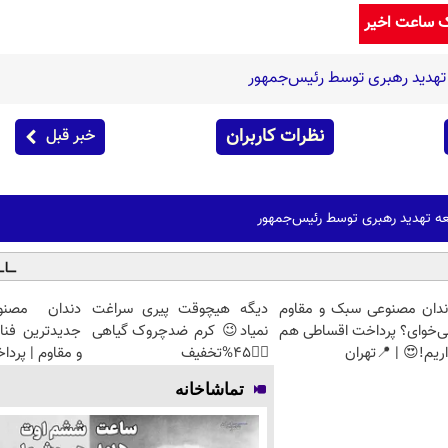
ک ساعت اخیر
تهدید رهبری توسط رئیس‌جمهور
نظرات کاربران
خبر قبل
ه تهدید رهبری توسط رئیس‌جمهور
ندان مصنوعی سبک و مقاوم
دیگه هیچوقت پیری سراغت
دندان مصنو
ی‌خوای؟ پرداخت اقساطی هم
نمیاد😉 کرم ضدچروک گیاهی
جدیدترین فنا
ریم!😍 | 📍تهران
👈🏻45%تخفیف
و مقاوم | پرد
تماشاخانه