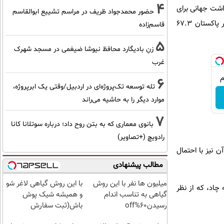
4
تاندارد سازمان بهداشت جهانی برای
حضور محمدجواد ظریف در مراسم تشییع ابوالقاسم
کیفیت هوای سالم، میانگین PM2.5 است که بیش از ۵ میکروگرم در هر متر مکعب نباشد. سطح PM2.5 در پاکستان ۶۷.۳
قاسم‌زاده
5
زنِ بادیگارد محافظ نیوشا ضیغمی در مسجد شهرک
غرب
6
تله توسعه تک‌پروژه‌ای در اردبیل/وقتی یک ابرپروژه،
موارد دیگر را به حاشیه می‌راند
7
بانوی معماری که به بتن روح داد؛ درباره سوتلانا کانا
رادویچ (+تصاویر)
 نیز با احتمال
مطالب پیشنهادی
میلیون ها نفر با این روش
با این روش گیاهی لاغر شو
د، در حالی که چاد، که از نظر
گیاهی به تناسب اندام
و همیشه شیک پوش
رسیدن60%off
باش(ثبت سفارش
با60%تخفیف)