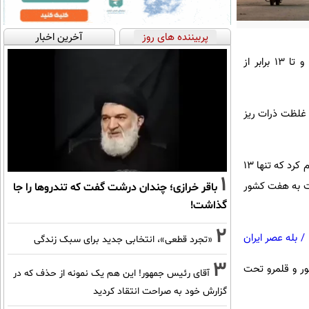
پربیننده های روز
آخرین اخبار
شرکت نظارتی می‌گوید ذرات ریز معلق در هوای پاکستان در سال گذشته بالاترین میزان در جهان را داشته و تا ۱۳ برابر از
۲ آلوده‌ترین کشور جهان بود و غلظت ذرات ریز
شرکت IQAir، یک شرکت نظارت بر کیفیت هوای سوئیسی، در گزارش سالانه خود که روز سه‌شنبه منتشر شد، اعلام کرد که تنها ۱۳
1
نگه دارند، اما این تعداد نسبت به هفت کشور
باقر خرازی؛ چندان درشت گفت که تندروها را جا
گذاشت!
2
/
بله عصر ایران
«تجرد قطعی»، انتخابی جدید برای سبک زندگی
3
۹۴ شهر در ۱۴۳ کشور، منطقه و قلمرو تهیه کرده است. در مجموع، ۱۳۰ کشور از ۱۴۳ کشور و قلمرو تحت
آقای رئیس جمهور! این هم یک نمونه از حذف که در
گزارش خود به صراحت انتقاد کردید