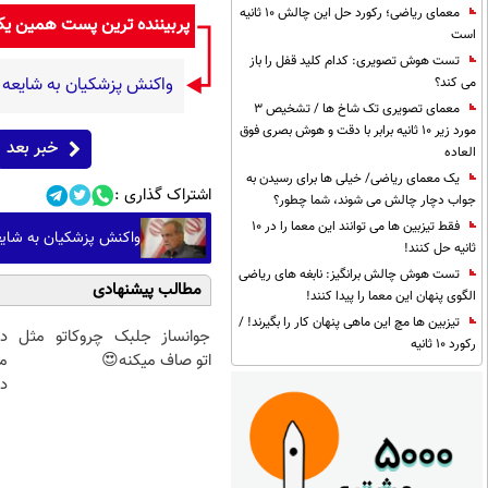
معمای ریاضی؛ رکورد حل این چالش 10 ثانیه
پربیننده ترین پست همین ی
است
تست هوش تصویری: کدام کلید قفل را باز
واکنش پزشکیان به شایعه 
می کند؟
معمای تصویری تک شاخ ها / تشخیص 3
مورد زیر 10 ثانیه برابر با دقت و هوش بصری فوق
خبر بعد
العاده
یک معمای ریاضی/ خیلی ها برای رسیدن به
اشتراک گذاری :
جواب دچار چالش می شوند، شما چطور؟
فقط تیزبین ها می توانند این معما را در 10
واکنش پزشکیان به شایع
ثانیه حل کنند!
تست هوش چالش برانگیز: نابغه های ریاضی
مطالب پیشنهادی
الگوی پنهان این معما را پیدا کنند!
تیزبین ها مچ این ماهی پنهان کار را بگیرند! /
جوانساز جلبک چروکاتو مثل
د
رکورد 10 ثانیه
اتو صاف میکنه😍
م
دا