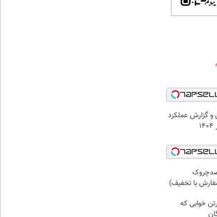
و گزارش عملکرد
۱
 کرم ضدچروک
رتن خوابی که
ان