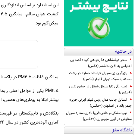
میکروگرم بود.
در حاشیه
سحر دولتشاهی عذرخواهی کرد ؛ قصد بی
احترامی به اذان نداشتم (عکس)
بازیگران زن سریال «بامداد خمار» در پشت
میانگین غلظت PM2.5 در پاکستان در سال ۲۰۲۴.۷۳. ۷ میکروگرم بود.
صحنه به سبک دوران قاجار (عکس)
تیپ رنگی تارا سریال شغال در جشن نفس
PM2.5 یکی از عوامل اصلی 
(+عکس)
بیشتر ابتلا به بیماری‌های عصبی، 
استایل جالب مدل روس فیلم ایرانی جزیره
جیمز باند در اصفهان (+عکس)
تیپ مشکی و خاص فریبا نادری ستاره سریال
ستایش در آیین مهرورزی (+عکس)
آماری آلوده‌ترین کشور در سال ۲۰۲۴ بود، در سال ۲۰۲۵ در جایگاه چهارم قرار گرفت.
باشگاه مغز