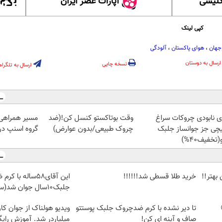
گلیسی
آپارات عصر ایران
کپی لینک
 جهان
،
هوای پاکستان
،
آلودگی
ارسال به دوستان
نسخه چاپی
ارسال به تلگرام
ای نابودی چروکات سراغ
وقت بوتاکستو کنسل کن!(ضد
مسیر همراهی 
چی جز جوانساز جلبک
چروک طبیعی/بدون عوارض)
گروه اسنپ در ۴۰۴
(تخفیف40%)
بهتر!!
خرید طلا قسطی شد!!!!!!
این آقای58ساله با
جلبک10سال جوان شد(سفارش با تخفیف)
تا دیر نشده با کرم ضدچروک جلبک پوستتو
ویدیو هولناک از جوان کا
صاف و آینه ای کن!
میلیاردر شد. آموزش رایگ