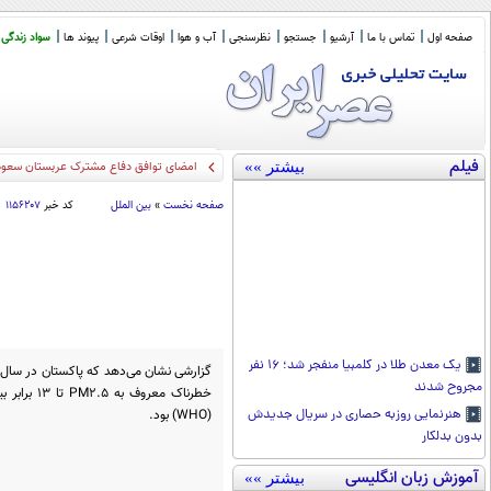
صفحه اول
تماس با ما
آرشیو
جستجو
نظرسنجی
آب و هوا
اوقات شرعی
پیوند ها
سواد زندگی
فیلم
بیشتر »»
امضای توافق دفاع مشترک عربستان سعودی
صفحه نخست
»
بین الملل
کد خبر
۱۱۵۶۲۰۷
یک معدن طلا در کلمبیا منفجر شد؛ ۱۶ نفر
مجروح شدند
خطرناک معر
(WHO) بود.
هنرنمایی روزبه حصاری در سریال جدیدش
بدون بدلکار
آموزش زبان انگلیسی
بیشتر »»