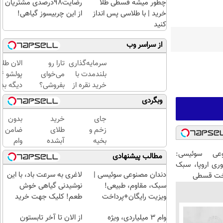
چطور میشه قسطی طلا
رضایت98درصدی مشتریان
خرید | با طلاسی پس انداز
از این چربیسوز گیاهی!
کنید
از سراسر وب
سرمایه‌گذاری
تارا رو
الان طلا
بلندمدت با
می‌خوای
خرید نقره از
بفروشی؟
دیگه بده
دیجی‌کالا
با
سرمایه‌گ
وبگردی
خودرو۴۵
طلا با ا
یک‌روزه
بی‌بهره
جای
خرید
بدون
بفروشش
زخم و
طلای
ضامن
بخیه
آبشده
وام
داری؟؟
حتی با
بگیر،
عی سوئیسی:
مطالب پیشنهادی
3
۱۰۰هزارتومان
طلا
وری اروپا، سبک
هفته‌ای
بخر
دندان مصنوعی سوئیسی |
لاغری به سرعت باد، با این
اخت قسطی
محوش
😍
سبک، مقاوم، طبیعی!
نوشیدنی گیاهی خوش
کن!
ویزیت رایگان+پرداخت
طعم! کلیک جهت خرید
اقساطی😍
وام ۳ میلیاردی، ویژه
از الان تا آخر تابستون