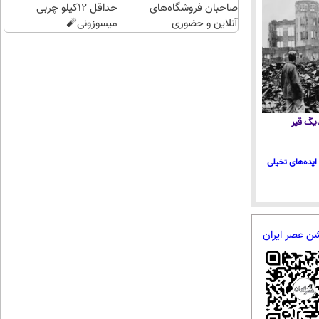
صاحبان فروشگاه‌های
حداقل 12کیلو چربی
آنلاین و حضوری
میسوزونی🧨
 دیگ قیر
ایده‌های تخیلی
شن عصر ایران