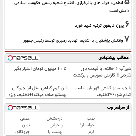
5
ابطحی: حرف های باقرخرازی، افتتاح شعبه رسمی حکومت اسلامی
داعش است
6
پروژه تایفون ترکیه کلید خورد
7
واکنش پزشکیان به شایعه تهدید رهبری توسط رئیس‌جمهور
مطالب پیشنهادی
شیر‌آب ۴ حالته، با قیمت باور
تا ۴۰ میلیون تومان اعتبار بگیر
نکردنی!! گارانتی تعویض و برگشت
با چربیسوز گیاهی قهرمان تناسب
این کرم گیاهی،مثل اتو چروکای
اندام شو60%تخفیف
پوستتو صاف میکنه!+تخفیف ویژه
از سراسر وب
بمب
درخشش
عمقی
جوانساز!
و جوانی
ترین
کرم
پوست با
چروکاتو،