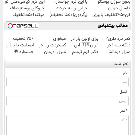
بدون سوزن پوستتو
با این کرم جوانساز،
این کرم گیاهی،مثل اتو
ویژه
10سال جوون
جوانی رو به خودت
چروکای پوستتوصاف
کن50%تخفیف پاییزی
برگردون(50% تخفیف)
میکنه!50%تخفیف
مطالب پیشنهادی
کمر درد داری؟
برای اولین بار در
میخوای
۲۵٪ تخفیف
دیگه بسه! در
ایران🇮🇷 این
کمردردت رو "در
ایمپلنت تا پایان
منزل درمانش
دکتر کرم ترمیم
منزل" درمان
جشنواره 🎁
کن
کننده 23 روزه
کنی؟ (◂فیلم +
نظر شما
(◀پرسش‌نامه)
ساخت!
◂پرسش‌نامه)
نام
ایمیل
* نظر