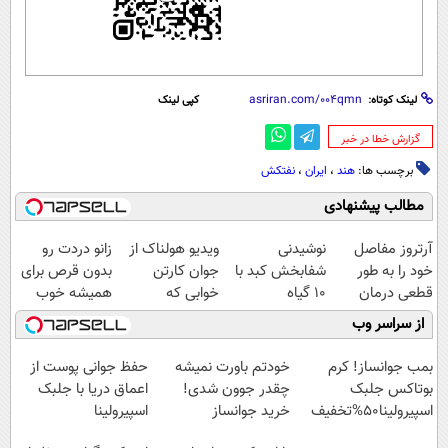
لینک کوتاه:
کپی لینک
‌گزارش خطا در خبر
برچسب ها:
هند
،
ایران
،
نفتکش
مطالب پیشنهادی
آرتروز مفاصل
نوشیدنی
ویدیو هولناک از
زانو دردت رو
خود را به طور
شفابخش کبد با
جوان کارتن
بدون قرص برای
قطعی درمان
10 گیاه
خوابی که
همیشه خوب
کنید!
موثر(تخفیف تا
میلیاردر شد.
کن! (قدم اول،
از سراسر وب
◗پرسش‌نامه◖
امشب)
آموزش رایگان
پرسش‌نامه)
بمب جوانساز! کرم
خودتم باورت نمیشه
حفظ جوانی پوست از
بوتاکس جلبک
چقدر جوون شدی!
اعماق دریا با جلبک
اسپیرولینا50%تخفیف
خرید جوانساز
اسپیرولینا
اسپیرولینا با تخفیف