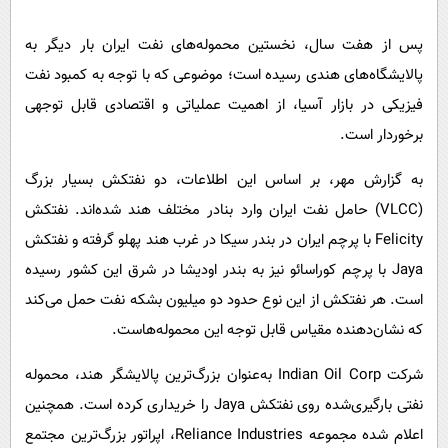
پیامک
سرگرمی
پس از هفت سال، نخستین محموله‌های نفت ایران بار دیگر به
روانشناسی
فناوری
پالایشگاه‌های هندی رسیده است؛ موضوعی که با توجه به کمبود نفت
آشپزی
گوناگون
فیزیکی در بازار آسیا، از اهمیت عملیاتی و اقتصادی قابل توجهی
دانلود
حوادث
برخوردار است.
محیط زیست
به گزارش مهر، بر اساس این اطلاعات، دو نفتکش بسیار بزرگ
سلامت
(VLCC) حامل نفت ایران وارد بنادر مختلف هند شده‌اند. نفتکش
فرهنگی
Felicity با پرچم ایران در بندر سیکا در غرب هند پهلو گرفته و نفتکش
Jaya با پرچم کوراسائو نیز به بندر اودیشا در شرق این کشور رسیده
بین الملل
است. هر نفتکش از این نوع حدود دو میلیون بشکه نفت حمل می‌کند
اجتماعی
که نشان‌دهنده مقیاس قابل توجه این محموله‌هاست.
حیات وحش
شرکت Indian Oil Corp به‌عنوان بزرگ‌ترین پالایشگر هند، محموله
سیاست خارجی
نفتی بارگیری‌شده روی نفتکش Jaya را خریداری کرده است. همچنین
اعلام شده مجموعه Reliance Industries، اپراتور بزرگ‌ترین مجتمع