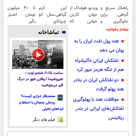
راهکار سریع و
ویدیو هولناک از
این کرم
تا ۴۰ میلیون
گیاهی برای
جوان کارتن
گیاهی،مثل اتو
تومان اعتبار
جلوگیری و
خوابی که
چروکای
بگیر
درمان پیری
میلیاردر شد.
پوستتوصاف
بیشتر بخوانید:
تماشاخانه
پوست
آموزش رایگان
میکنه!50%تخفیف
هند پول نفت ایران را به
یوان می دهد
نفتکش ایرانی «آلیشیا»
هم از تنگه هرمز عبور کرد
ساعت ۸:۱۵ ششم اوت ؛
دو نفتکش ایران در بنادر
هیروشیما / وقتی شهر در دیگ
قیر می‌جوشید
هند پهلو گرفت
محمدباقر خرازی کیست؟
موافقت هند با پهلوگیری
روحانی جنجالی با ادعاها و
نفتکش‌های ایرانی در بندر
ایده‌های تخیلی
ریلاینس
فیلم های دیگر