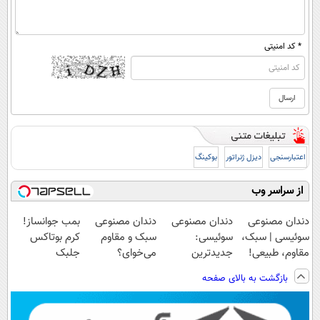
* کد امنیتی
اعتبارسنجی
دیزل ژنراتور
بوکینگ
از سراسر وب
دندان مصنوعی
دندان مصنوعی
دندان مصنوعی
بمب جوانساز!
سوئیسی | سبک،
سوئیسی:
سبک و مقاوم
کرم بوتاکس
مقاوم، طبیعی!
جدیدترین
می‌خوای؟
جلبک
ویزیت
فناوری اروپا،
پرداخت اقساطی
اسپیرولینا50%تخفیف
بازگشت به بالای صفحه
رایگان+پرداخت
سبک و مقاوم |
هم داریم!😍 |
اقساطی😍
پرداخت قسطی
📍تهران