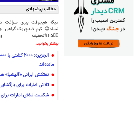
مطالب پیشنهادی
دیگه هیچوقت پیری سراغت
د
نمیاد😉 کرم ضدچروک گیاهی
ج
👈🏻45%تخفیف
و 
بیشتر بخوانید:
مانده‌اند
نفتکش ایرانی «آلیشیا» هم 
تلاش امارات برای بازگشایی
شکست تلاش امارات برای د