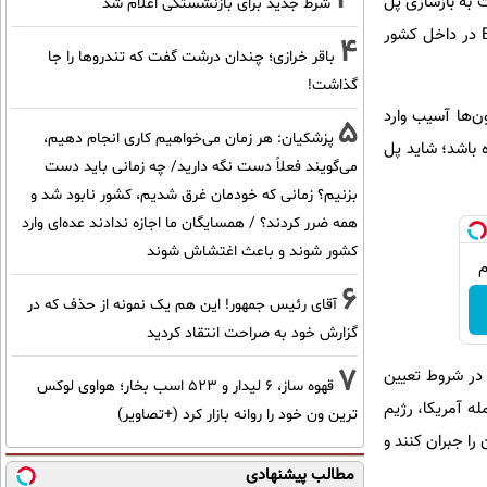
به بازسازی پل
شرط جدید برای بازنشستگی اعلام شد
تصمیم گرفته می‌شود. به هر حال موضوع مهم این است که هم دانش و هم تخصص ساخت و بازسازی پل B1 در داخل کشور
4
باقر خرازی؛ چندان درشت گفت که تندروها را جا
گذاشت!
و به ستون‌ها آسیب وارد
5
پزشکیان: هر زمان می‌خواهیم کاری انجام دهیم،
 باشد؛ شاید پل
می‌گویند فعلاً دست نگه دارید/ چه زمانی باید دست
بزنیم؟ زمانی که خودمان غرق شدیم، کشور نابود شد و
همه ضرر کردند؟ / همسایگان ما اجازه ندادند عده‌ای وارد
کشور شوند و باعث اغتشاش شوند
6
آقای رئیس جمهور! این هم یک نمونه از حذف که در
گزارش خود به صراحت انتقاد کردید
7
 در شروط تعیین
قهوه ساز، 6 لیدار و 523 اسب بخار؛ هواوی لوکس
ه آمریکا، رژیم
ترین ون خود را روانه بازار کرد (+تصاویر)
را جبران کنند و
مطالب پیشنهادی