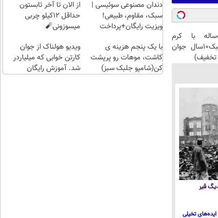
راحت)
قسطی
دندان مصنوعی سوئیسی |
از الان تا آخر تابستون
سبک، مقاوم، طبیعی!
حداقل 12کیلو چربی
ویزیت رایگان+پرداخت
میسوزونی🧨
این آقای58ساله با کرم
اقساطی😍
ضدچروک جلبک10سال جوان
با یک پنجم هزینه ی
ویدیو هولناک از جوان
تخفیف)
کاشت، موهات رو پرپشت
کارتن خوابی که میلیاردر
کن(شامپو جلبک سبز)
شد. آموزش رایگان
 دیگ قیر
ایده‌های تخیلی