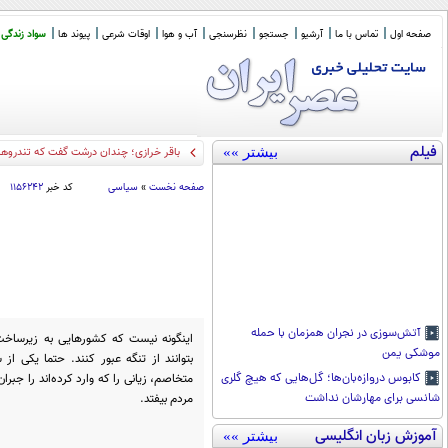
صفحه اول
تماس با ما
آرشیو
جستجو
نظرسنجی
آب و هوا
اوقات شرعی
پیوند ها
سواد زندگی
فیلم
بیشتر »»
باقر خرازی؛ چندان درشت گفت که تندروها 
صفحه نخست
»
سیاسی
کد خبر
۱۱۵۶۲۴۲
آتش‌سوزی در نجران همزمان با حمله
اینگونه نیست که کشورهایی به زیرساخت
موشکی یمن
بتوانند از تنگه عبور کنند. حتما یکی 
متخاصم، زیانی را که وارد کرده‌اند را جبر
کابوس دروازه‌بان‌ها؛ گل‌هایی که هیچ گلری
مردم بیفتد.
شانسی برای مهارشان نداشت
آموزش زبان انگلیسی
بیشتر »»