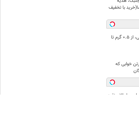
جلبک، هدیه
(خرید با تخفیف
خرید شمش پلمپ طلاسی، از ۰.۵ گرم تا
رتن خوابی که
ان
من با طلا و نقره