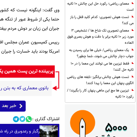
معمای ریاضی؛ رکورد حل این چالش 10 ثانیه
وی گفت: اینگونه نیست که کشورها
است
تست هوش تصویری: کدام کلید قفل را باز
حتما یکی از شروط عبور از تنگه هر
می کند؟
جبران این زیان بر دوش مردم بیفت
معمای تصویری تک شاخ ها / تشخیص 3
مورد زیر 10 ثانیه برابر با دقت و هوش بصری فوق
رییس کمیسیون عمران مجلس افزو
العاده
یک معمای ریاضی/ خیلی ها برای رسیدن به
امریکا بودند باید خسارت را جبر
جواب دچار چالش می شوند، شما چطور؟
فقط تیزبین ها می توانند این معما را در 10
ثانیه حل کنند!
پربیننده ترین پست همین ی
تست هوش چالش برانگیز: نابغه های ریاضی
الگوی پنهان این معما را پیدا کنند!
بانوی معماری که به بتن روح
تیزبین ها مچ این ماهی پنهان کار را بگیرند! /
رکورد 10 ثانیه
خبر بعد
اشتراک گذاری :
رگبار و رعدوبرق در راه 