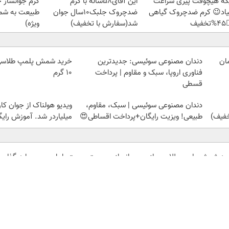
ز جلبک، هدیه
این آقای58ساله با کرم
دیگه هیچوقت پیری سرا
رید با تخفیف
ضدچروک جلبک10سال جوان
نمیاد😉 کرم ضدچروک گیا
ویژه)
شد(سفارش با تخفیف)
👈
دندان مصنوعی سوئیسی: جدیدترین
۱۰ گرم
فناوری اروپا، سبک و مقاوم | پرداخت
قسطی
 از جوان کارتن خوابی که
دندان مصنوعی سوئیسی | سبک، مقاوم،
لیاردر شد. آموزش رایگان
طبیعی! ویزیت رایگان+پرداخت اقساطی😍
 با طلا و نقره
جوانسازی پوست صورت را با
خرید شمش پلمپ طلاسی، 
| دیجی کالا
کرم ضدچروک آلمانی تجربه
۰.۵ گرم
کنید!
بوکینگ
دیزل ژنراتور
اعتبارسنجی