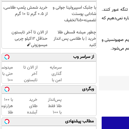
با جلبک اسپیرولینا جوانی و
خرید شمش پلمپ طلاسی،
نگه عبور کنند.
شادابی پوستت
از ۰.۵ گرم تا ۱۰ گرم
اره نمی‌دهیم که
تضمینه50%تخفیف
چطور میشه قسطی طلا
از الان تا آخر تابستون
خرید | با طلاسی پس انداز
حداقل 12کیلو چربی
م صهیونسیتی و
کنید
میسوزونی🧨
م می‌شود.
از سراسر وب
سرمایه
از الان تا
میدونست
گذاری
آخر
حتی با
امن با
تابستون
۱۰۰
طلا و
حداقل
هزارتوما
وبگردی
نقره |
12کیلو
هم
دیجی
چربی
میتونی
پس‌انداز
خرید
با ۱۰۰
کالا
میسوزونی
طلا آبش
طلا فقط
طلای
هزارتوم
🧨
بخری؟
با ۱۰۰
آبشده
طلا
هزارتومان
حتی با
بخرید،
مطالب پیشنهادی
(امن و
۱۰۰هزارتومان
اون هم