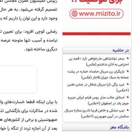
رییس کمیسیون عمران مجلس گفت:
وجود دارد و این توان را داریم ک
نیامده و آسیب تنها متوجه عرصه پ
دیگری ساخته شود.
در حاشیه
سحر دولتشاهی عذرخواهی کرد ؛ قصد بی
احترامی به اذان نداشتم (عکس)
بازیگران زن سریال «بامداد خمار» در پشت
صحنه به سبک دوران قاجار (عکس)
تیپ رنگی تارا سریال شغال در جشن نفس
(+عکس)
استایل جالب مدل روس فیلم ایرانی جزیره
با بیان اینکه قطعا خسارت‌های وا
جیمز باند در اصفهان (+عکس)
شده در مذاکرات برای بازگشایی ت
تیپ مشکی و خاص فریبا نادری ستاره سریال
ستایش در آیین مهرورزی (+عکس)
صهیونسیتی و برخی از کشورهای همسا
باشگاه مغز
بعد از آن اجازه تردد از تنگه را خ