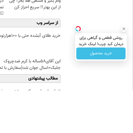
غت
وام بگیر و قسطی طلا بخر! چی
هی
از این بهتر!! سریع احراز کن
45%تخفیف
از سراسر وب
خرید طلای آبشده حتی با ۱۰۰هزارتومان
روشی قطعی و گیاهی برای
درمان کبد چرب! لینک خرید
با55% تخفیف ویژه
خرید محصول
این آقای58ساله با کرم ضدچروک
جلبک10سال جوان شد(سفارش با تخفیف)
مطالب پیشنهادی
از
تنها روش طبیعی که پوستت رو
 تا ۱۰ گرم
بصورت عمقی ابرسانی و نرم
میکنه
نظر شما
نام