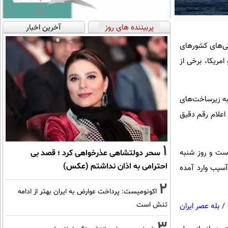
پربیننده های روز
آخرین اخبار
ط مهم عبور کشتی‌های کشورهای
مریکا، برخی از
به زیرساخت‌های
علام رقم دقیق
1
 مطالعات درباره بازسازی پل B1 در حال انجام است و روز شنبه
سحر دولتشاهی عذرخواهی کرد ؛ قصد بی
احترامی به اذان نداشتم (عکس)
آسیب وارد آمده
2
اکونومیست: پرداخت عوارض به ایران بهتر از ادامه
تنش است
/
بله عصر ایران
3