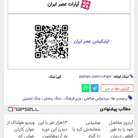
آپارات عصر ایران
اپلیکیشن عصر ایران
لینک کوتاه:
کپی لینک
‌گزارش خطا در خبر
برچسب ها:
سیدعباس صالحی
،
وزیر فرهنگ
،
جنگ رمضان
،
جنگ تحمیلی
مطالب پیشنهادی
آرتروز مفاصل
نوشیدنی
13هزار نفر با این
ویدیو هولناک از
خود را به طور
شفابخش کبد با
دیدن این دوره
جوان کارتن
قطعی درمان
10 گیاه
به آرزوهاشون
خوابی که