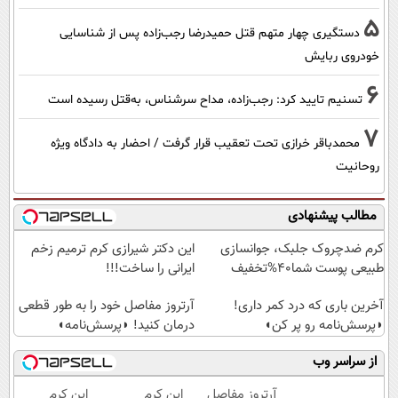
5
دستگیری چهار متهم قتل حمیدرضا رجب‌زاده پس از شناسایی
خودروی ربایش
6
تسنیم تایید کرد: رجب‌زاده، مداح سرشناس، به‌قتل رسیده است
7
محمدباقر خرازی تحت تعقیب قرار گرفت / احضار به دادگاه ویژه
روحانیت
مطالب پیشنهادی
کرم ضدچروک جلبک، جوانسازی
این دکتر شیرازی کرم ترمیم زخم
طبیعی پوست شما40%تخفیف
ایرانی را ساخت!!!
آخرین باری که درد کمر داری!
آرتروز مفاصل خود را به طور قطعی
◗پرسش‌نامه رو پر کن◖
درمان کنید! ◗پرسش‌نامه◖
از سراسر وب
آرتروز مفاصل
این کرم
این کرم