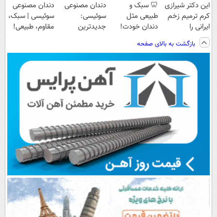
این دکتر شیرازی
🦷 سبک و
دندان مصنوعی
دندان مصنوعی
کرم ترمیم زخم
طبیعی مثل
سوئیسی:
سوئیسی | سبک،
ایرانی را
دندان خودت!
جدیدترین
مقاوم، طبیعی!
ساخت!!!
نصب آسان و
فناوری اروپا،
ویزیت
بازگشت به بالای صفحه
پرداخت اقساطی
سبک و مقاوم |
رایگان+پرداخت
💳 📍 تهران
پرداخت قسطی
اقساطی😍