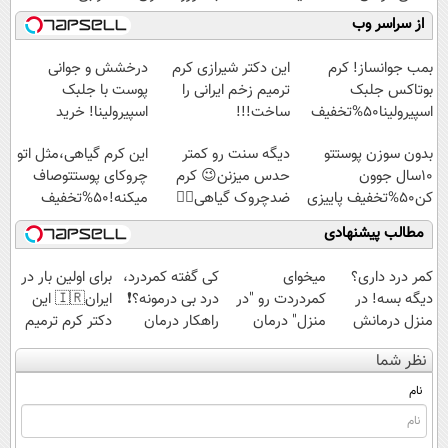
کنید!
موثر(تخفیف تا
رسیدن | ثبت‌‌نام
میلیاردر شد.
از سراسر وب
◗پرسش‌نامه◖
امشب)
رایگان
آموزش رایگان
بمب جوانساز! کرم
این دکتر شیرازی کرم
درخشش و جوانی
بوتاکس جلبک
ترمیم زخم ایرانی را
پوست با جلبک
اسپیرولینا50%تخفیف
ساخت!!!
اسپیرولینا! خرید
محصول با تخفیف ویژه
بدون سوزن پوستتو
دیگه سنت رو کمتر
این کرم گیاهی،مثل اتو
10سال جوون
حدس میزنن😉 کرم
چروکای پوستتوصاف
کن50%تخفیف پاییزی
ضدچروک گیاهی👈🏻
میکنه!50%تخفیف
45%تخفیف
مطالب پیشنهادی
کمر درد داری؟
میخوای
کی گفته کمردرد،
برای اولین بار در
دیگه بسه! در
کمردردت رو "در
درد بی درمونه؟❗
ایران🇮🇷 این
منزل درمانش
منزل" درمان
راهکار درمان
دکتر کرم ترمیم
کن
کنی؟ (◂فیلم +
+پرسشنامه
کننده 23 روزه
نظر شما
(◀پرسش‌نامه)
◂پرسش‌نامه)
ساخت!
نام