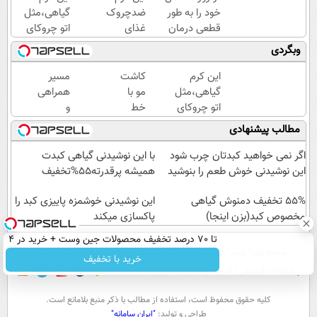
خود را به طور
ضدچروک
گیاهی،مثل
قطعی درمان
غذای
اتو چروکای
کنید!
پوستت
پوستتوصاف
وبگردی
◗پرسش‌نامه◖
رو تامین
میکنه!50%تخفیف
میکنه
این کرم
کاشت
مسیر
(خرید با
گیاهی،مثل
مو با
همراهی
40%تخفیف)
اتو چروکای
خط
و
پوستتوصاف
رویش
گزارش
مطالب پیشنهادی
میکنه!50%تخفیف
طبیعی
عملکرد
😍
گروه
اگر نمی خواهید کبدتان چرب شود
با این نوشیدنی گیاهی کبدت
اقساطی
اسنپ
این نوشیدنی خوش طعم را بنوشید
همیشه پرقدرته55%تخفیف
بدون
در
55% تخفیف دمنوش گیاهی
بهره
۱۴۰۴
این نوشیدنی خوشمزه پاییزی کبد را
مخصوص کبد(بزن اینجا)
پاکسازی میکند
تا 70 درصد تخفیف محصولات جین وست + خرید در 4
صفحه اول
فیلم
عصر ایران۲
درباره عصرایران
تماس با ما
آرشیو
جستجو
قسط
خرید با تخفیف
پیوندها
نظرسنجی
آب و هوا
اوقات شرعی
سواد زندگی
كليه حقوق محفوظ است، استفاده از مطالب با ذكر منبع بلامانع است.
طراحی و تولید:
"ایران سامانه"