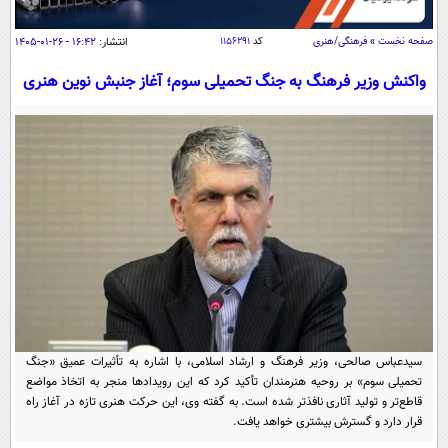
سیاسی
اقتصاد
صفحه نخست
»
فرهنگی/هنری
کد
۱۱۵۶۲۹۱
انتشار:
۱۶:۴۲ - ۲۶-۰۱-۱۴۰۵
جامعه
اقتصادی
واکنش وزیر فرهنگ به جنگ تحمیلی سوم؛ آغاز جنبش نوین هنری
ورزشی
اجتماعی
خودرو
بین الملل
حوادث
فرهنگ و هنر
سیاست خارجی
سلامت
علم و دانش
یک برش دانایی
قرآن
فناوری و It
محیط زیست
گوناگون
علمی
سفر و تفریح
فیلم
سرگرمی
اخبار کریپتو
عصر ایران 2
اقتصاد
باشگاه مغز
سیدعباس صالحی، وزیر فرهنگ و ارشاد اسلامی، با اشاره به تأثیرات عمیق «جنگ
آموزش زبان
خواندنی ها و دیدنی ها
تحمیلی سوم» بر روحیه هنرمندان تأکید کرد که این رویدادها منجر به اتخاذ مواضع
ورزش
مجله تصویری سلاح
قاطع‌تر و تولید آثاری نافذتر شده است. به گفته وی، این حرکت هنری تازه در آغاز راه
داستان کوتاه
سیاست
قرار دارد و گسترش بیشتری خواهد یافت.