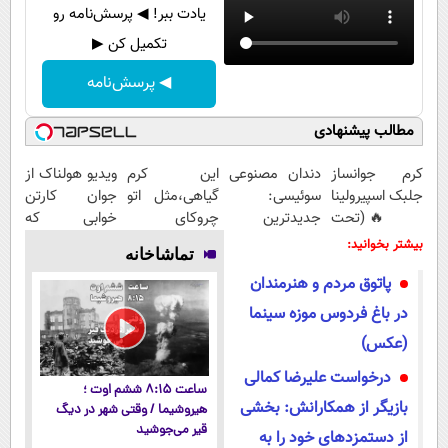
یادت ببر! ◀ پرسش‌نامه رو
تکمیل کن ▶
◀ پرسش‌نامه
مطالب پیشنهادی
کرم جوانساز
دندان مصنوعی
این کرم
ویدیو هولناک از
جلبک اسپیرولینا
سوئیسی:
گیاهی،مثل اتو
جوان کارتن
🔥 (تحت
جدیدترین
چروکای
خوابی که
لیسانس آلمان)
فناوری اروپا،
پوستتوصاف
میلیاردر شد.
بیشتر بخوانید:
تماشاخانه
سبک و مقاوم |
میکنه!50%تخفیف
آموزش رایگان
پاتوق مردم و هنرمندان
پرداخت قسطی
در باغ فردوس موزه سینما
(عکس)
درخواست علیرضا کمالی
ساعت ۸:۱۵ ششم اوت ؛
بازیگر از همکارانش: بخشی
هیروشیما / وقتی شهر در دیگ
قیر می‌جوشید
از دستمزدهای خود را به