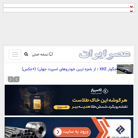
باز
نسخه اصلی
و
صفحه اول
جگوار XKE ؛ از بامزه ترین خودروهای اسپرت جهان! (+عکس)
بسته
تماس با ما
کردن
آرشیو
منو
جستجو
نظرسنجی
آب و هوا
اوقات شرعی
پیوند ها
سواد زندگی