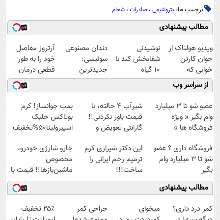
برچسب ها:
پتروشیمی
،
صادرات
،
شعام
مطالب پیشنهادی
ویدیو هولناک از
نوشیدنی
دندان مصنوعی
آرتروز مفاصل
جوان کارتن
شفابخش کبد با
سوئیسی:
خود را به طور
خوابی که
10 گیاه
جدیدترین
قطعی درمان
میلیاردر شد.
موثر(تخفیف تا
فناوری اروپا،
کنید!
از سراسر وب
آموزش رایگان
امشب)
سبک و مقاوم |
◗پرسش‌نامه◖
پرداخت قسطی
عضو شو تا 3 میلیارد
شیر‌آب ۴ حالته، با
بمب جوانساز! کرم
وام بگیر « ویژه
قیمت باور نکردنی!!
بوتاکس جلبک
فروشگاه ها »
گارانتی تعویض و
اسپیرولینا50%تخفیف
برگشت
فروشگاه داری ؟ عضو
این دکتر شیرازی کرم
جارو شارژی خودرو،
شو تا 3 میلیارد وام
ترمیم زخم ایرانی را
مخصوص
بگیر
ساخت!!!
ماشین‌باز‌ها!! قیمت با
تخفیف: فقط
مطالب پیشنهادی
1,499,000
کمر درد داری؟
میخوای
جراحی کمر
۲۵٪ تخفیف
دیگه بسه! در
کمردردت رو "در
ممنوع شده!
ایمپلنت تا پایان