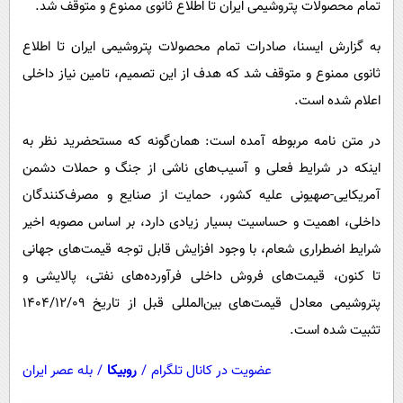
تمام محصولات پتروشیمی ایران تا اطلاع ثانوی ممنوع و متوقف شد.
پیامک
سرگرمی
روانشناسی
فناوری
به گزارش ایسنا، صادرات تمام محصولات پتروشیمی ایران تا اطلاع
ثانوی ممنوع و متوقف شد که هدف از این تصمیم، تامین نیاز داخلی
آشپزی
گوناگون
اعلام شده است.
دانلود
حوادث
در متن نامه مربوطه آمده است: همان‌گونه که مستحضرید نظر به
محیط زیست
اینکه در شرایط فعلی و آسیب‌های ناشی از جنگ و حملات دشمن
سلامت
آمریکایی-صهیونی علیه کشور، حمایت از صنایع و مصرف‌کنندگان
فرهنگی
داخلی، اهمیت و حساسیت بسیار زیادی دارد، بر اساس مصوبه اخیر
بین الملل
شرایط اضطراری شعام، با وجود افزایش قابل توجه قیمت‌های جهانی
تا کنون، قیمت‌های فروش داخلی فرآورده‌های نفتی، پالایشی و
اجتماعی
پتروشیمی معادل قیمت‌های بین‌المللی قبل از تاریخ ۱۴۰۴/۱۲/۰۹
حیات وحش
تثبیت شده است.
سیاست خارجی
عضویت در کانال تلگرام
/
روبیکا
/
بله عصر ایران