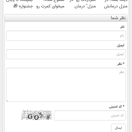
منزل درمانش
منزل" درمان
میخوای کمرت رو
جشنواره 🎁
کن
کنی؟ (◂فیلم +
در منزل درمان
نظر شما
(◀پرسش‌نامه)
◂پرسش‌نامه)
کنی؟
((پرسش‌نامه))
نام
ایمیل
* نظر
* کد امنیتی