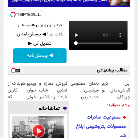
درد زانو رو برای همیشه از
یادت ببر! ◀ پرسش‌نامه رو
تکمیل کن ▶
◀ پرسش‌نامه
مطالب پیشنهادی
این کرم
دندان مصنوعی
فروش مغازه و
ویدیو هولناک از
گیاهی،مثل اتو
سوئیسی:
آنلاین شاپ
جوان کارتن
چروکای
جدیدترین
خودت رو بالا ببر
خوابی که
پوستتوصاف
فناوری اروپا،
میلیاردر شد.
بیشتر بخوانید:
تماشاخانه
میکنه!50%تخفیف
سبک و مقاوم |
آموزش رایگان
ممنوعیت صادرات
پرداخت قسطی
محصولات پتروشیمی ابلاغ
شد