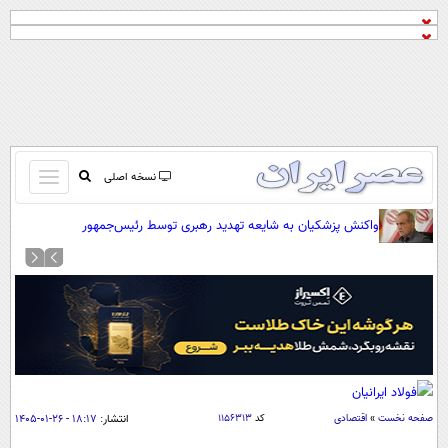
باز
نسخه اصلی
و
صفحه اول
واکنش پزشکیان به شایعه تهدید رهبری توسط رئیس‌جمهور
بسته
تماس با ما
کردن
آرشیو
منو
جستجو
نظرسنجی
آب و هوا
اوقات شرعی
پیوند ها
صفحه نخست
»
اقتصادی
کد
۱۱۵۶۳۱۳
انتشار:
۱۸:۱۷ - ۲۶-۰۱-۱۴۰۵
سواد زندگی