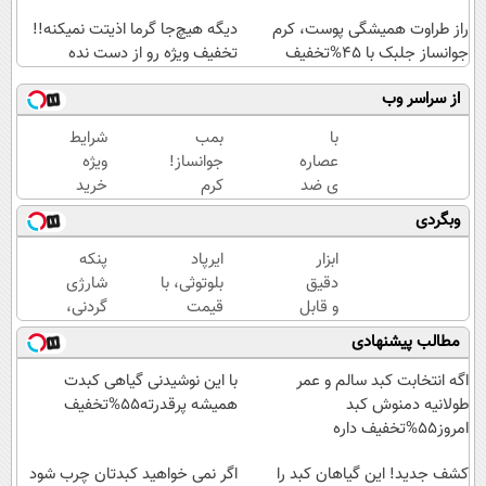
راز طراوت همیشگی پوست، کرم
دیگه هیچ‌جا گرما اذیتت نمیکنه!!
جوانساز جلبک با 45%تخفیف
تخفیف ویژه رو از دست نده
از سراسر وب
با
بمب
شرایط
عصاره
جوانساز!
ویژه
ی ضد
کرم
خرید
پیری
بوتاکس
کرم
وبگردی
جلبک
جلبک
بوتاکس
پوستت
اسپیرولینا50%تخفیف
گیاهی
ابزار
ایرپاد
پنکه
همیشه
تا پایان
دقیق
بلوتوثی، با
شارژی
جوونه!
امشب!
و قابل
قیمت
گردنی،
اعتماد
باورنکردنی!!
با
مطالب پیشنهادی
برای
فرصت
قیمت
اندازه
محدود
باور
اگه انتخابت کبد سالم و عمر
با این نوشیدنی گیاهی کبدت
گیری
نکردنی!
طولانیه دمنوش کبد
همیشه پرقدرته55%تخفیف
فشار
(فرصت
امروز55%تخفیف داره
خون
محدود)
در
کشف جدید! این گیاهان کبد را
اگر نمی خواهید کبدتان چرب شود