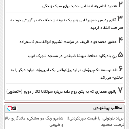
2
«تجرد قطعی»، انتخابی جدید برای سبک زندگی
3
آقای رئیس جمهور! این هم یک نمونه از حذف که در گزارش خود به
صراحت انتقاد کردید
4
حضور محمدجواد ظریف در مراسم تشییع ابوالقاسم قاسم‌زاده
5
زنِ بادیگارد محافظ نیوشا ضیغمی در مسجد شهرک غرب
6
تله توسعه تک‌پروژه‌ای در اردبیل/وقتی یک ابرپروژه، موارد دیگر را به
حاشیه می‌راند
7
بانوی معماری که به بتن روح داد؛ درباره سوتلانا کانا رادویچ (+تصاویر)
مطالب پیشنهادی
ایرپاد بلوتوثی، با قیمت باورنکردنی!!
شامپو رنگ مو مشکی، ماندگاری بالا
فرصت محدود
و طبیعی