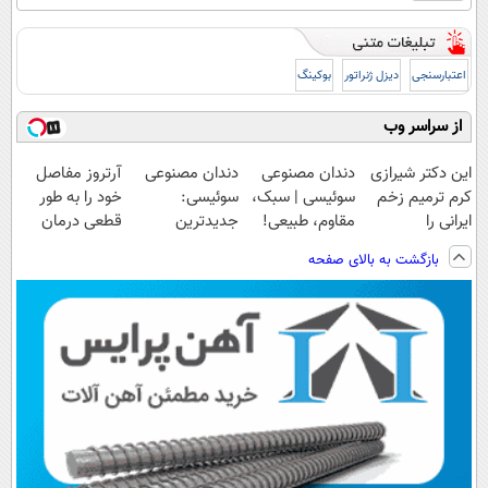
اعتبارسنجی
دیزل ژنراتور
بوکینگ
از سراسر وب
این دکتر شیرازی
دندان مصنوعی
دندان مصنوعی
آرتروز مفاصل
کرم ترمیم زخم
سوئیسی | سبک،
سوئیسی:
خود را به طور
ایرانی را
مقاوم، طبیعی!
جدیدترین
قطعی درمان
ساخت!!!
ویزیت
فناوری اروپا،
کنید!
بازگشت به بالای صفحه
رایگان+پرداخت
سبک و مقاوم |
◗پرسش‌نامه◖
اقساطی😍
پرداخت قسطی