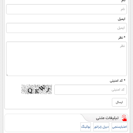
نام
ایمیل
* نظر
* کد امنیتی
اعتبارسنجی
دیزل ژنراتور
بوکینگ