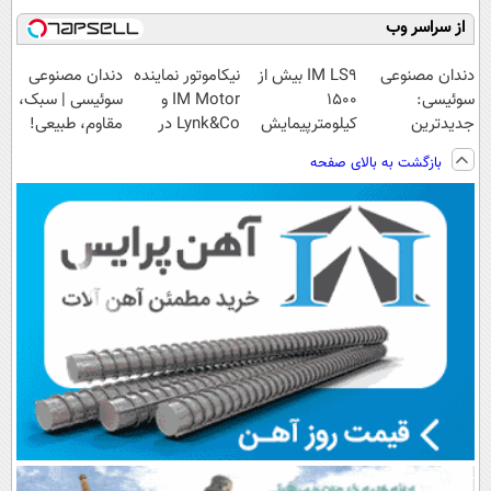
از سراسر وب
دندان مصنوعی
IM LS9 بیش از
نیکاموتور نماینده
دندان مصنوعی
سوئیسی:
1500
IM Motor و
سوئیسی | سبک،
جدیدترین
کیلومترپیمایش
Lynk&Co در
مقاوم، طبیعی!
فناوری اروپا،
با یکبار شارژ
ایران
ویزیت
بازگشت به بالای صفحه
سبک و مقاوم |
رایگان+پرداخت
پرداخت قسطی
اقساطی😍