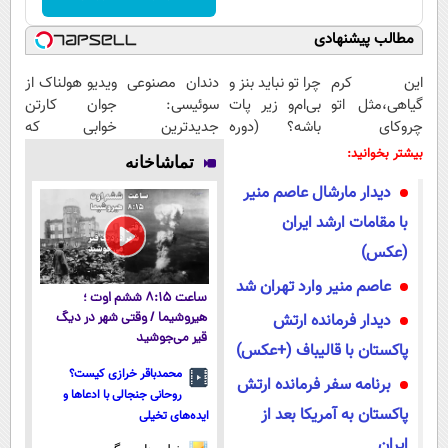
مطالب پیشنهادی
این کرم
چرا تو نباید بنز و
دندان مصنوعی
ویدیو هولناک از
گیاهی،مثل اتو
بی‌ام‌و زیر پات
سوئیسی:
جوان کارتن
چروکای
باشه؟ (دوره
جدیدترین
خوابی که
پوستتوصاف
رایگان درآمد
فناوری اروپا،
میلیاردر شد.
بیشتر بخوانید:
تماشاخانه
میکنه!50%تخفیف
میلیاردی)
سبک و مقاوم |
آموزش رایگان
دیدار مارشال عاصم منیر
پرداخت قسطی
با مقامات ارشد ایران
(عکس)
عاصم منیر وارد تهران شد
ساعت ۸:۱۵ ششم اوت ؛
دیدار فرمانده ارتش
هیروشیما / وقتی شهر در دیگ
قیر می‌جوشید
پاکستان با قالیباف (+عکس)
محمدباقر خرازی کیست؟
برنامه سفر فرمانده ارتش
روحانی جنجالی با ادعاها و
پاکستان به آمریکا بعد از
ایده‌های تخیلی
ایران