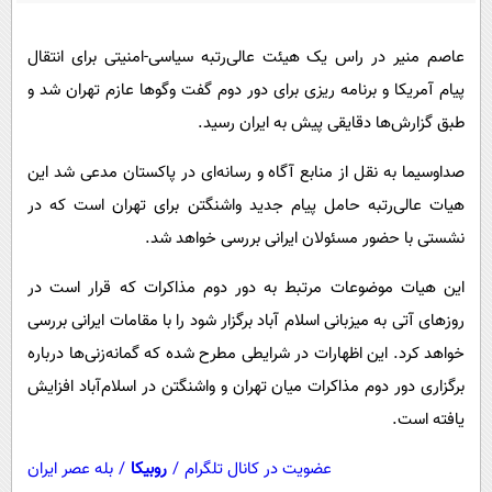
پیامک
سرگرمی
روانشناسی
فناوری
عاصم منیر در راس یک هیئت عالی‌رتبه سیاسی-امنیتی برای انتقال
پیام آمریکا و برنامه ریزی برای دور دوم گفت وگو‌ها عازم تهران شد و
آشپزی
گوناگون
طبق گزارش‌ها دقایقی پیش به ایران رسید.
دانلود
حوادث
صداوسیما به نقل از منابع آگاه و رسانه‌ای در پاکستان مدعی شد
این
محیط زیست
هیات عالی‌رتبه حامل پیام جدید واشنگتن برای تهران است که در
سلامت
نشستی با حضور مسئولان ایرانی بررسی خواهد شد.
فرهنگی
این هیات موضوعات مرتبط به دور دوم مذاکرات که قرار است در
بین الملل
روزهای آتی به میزبانی اسلام آباد برگزار شود را با مقامات ایرانی بررسی
اجتماعی
خواهد کرد. این اظهارات در شرایطی مطرح شده که گمانه‌زنی‌ها درباره
حیات وحش
برگزاری دور دوم مذاکرات میان تهران و واشنگتن در اسلام‌آباد افزایش
یافته است.
سیاست خارجی
عضویت در کانال تلگرام
/
روبیکا
/
بله عصر ایران