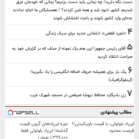
دست نگه دارید/ چه زمانی باید دست بزنیم؟ زمانی که خودمان غرق
شدیم، کشور نابود شد و همه ضرر کردند؟ / همسایگان ما اجازه ندادند
عده‌ای وارد کشور شوند و باعث اغتشاش شوند
4
«تجرد قطعی»، انتخابی جدید برای سبک زندگی
5
آقای رئیس جمهور! این هم یک نمونه از حذف که در گزارش خود به
صراحت انتقاد کردید
6
یک بار برای همیشه حروف اضافه انگلیسی را یاد بگیرید!
(اینفوگرافیک)
7
زنِ بادیگارد محافظ نیوشا ضیغمی در مسجد شهرک غرب
مطالب پیشنهادی
ایرپاد بلوتوثی، با قیمت باورنکردنی!!
دوره ایرپاد‌های گرون قیمت
فرصت محدود
گذشته! ایرپاد بلوتوثی فقط
1,399,000 تومان