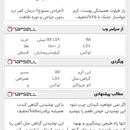
راز طراوت همیشگی پوست، کرم
‼️جراحی ممنوع‼️ درمان کمر درد
جوانساز جلبک با 45%تخفیف
بدون جراحی و دوره نقاهت
از سراسر وب
IM
IM LS9 بیش
خرید
LS7
از 1500
طلا
لوکس
کیلومترپیمایش
قسطی
ترین
با یکبار شارژ
شد!!!!!!
وبگردی
شاسی
بلند
این کرم
IM
مسیر
برقی
گیاهی،مثل
LS7
همراهی
ایران
اتو چروکای
لوکس
و
پوستتوصاف
ترین
گزارش
مطالب پیشنهادی
میکنه!50%تخفیف
شاسی
عملکرد
بلند
گروه
اگر نمی خواهید کبدتان چرب شود
با این نوشیدنی گیاهی کبدت
برقی
اسنپ
این نوشیدنی خوش طعم را بنوشید
همیشه پرقدرته55%تخفیف
ایران
در
تنها راه طبیعی پیشگیری و بهبود
۱۴۰۴
این نوشیدنی گیاهی مثل آهن ربا
کبد چرب(دمنوش سم زدای گیاهی)
سموم کبدتان را نابود می کند