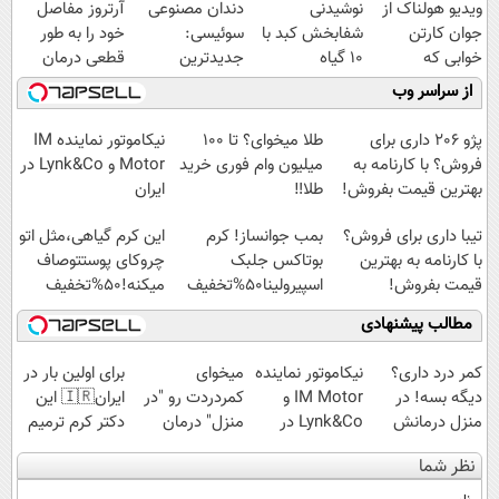
ویدیو هولناک از
نوشیدنی
دندان مصنوعی
آرتروز مفاصل
جوان کارتن
شفابخش کبد با
سوئیسی:
خود را به طور
خوابی که
10 گیاه
جدیدترین
قطعی درمان
میلیاردر شد.
موثر(تخفیف تا
فناوری اروپا،
کنید!
از سراسر وب
آموزش رایگان
امشب)
سبک و مقاوم |
◗پرسش‌نامه◖
پرداخت قسطی
پژو 206 داری برای
طلا میخوای؟ تا 100
نیکاموتور نماینده IM
فروش؟ با کارنامه به
میلیون وام فوری خرید
Motor و Lynk&Co در
بهترین قیمت بفروش!
طلا‼️
ایران
تیبا داری برای فروش؟
بمب جوانساز! کرم
این کرم گیاهی،مثل اتو
با کارنامه به بهترین
بوتاکس جلبک
چروکای پوستتوصاف
قیمت بفروش!
اسپیرولینا50%تخفیف
میکنه!50%تخفیف
مطالب پیشنهادی
کمر درد داری؟
نیکاموتور نماینده
میخوای
برای اولین بار در
دیگه بسه! در
IM Motor و
کمردردت رو "در
ایران🇮🇷 این
منزل درمانش
Lynk&Co در
منزل" درمان
دکتر کرم ترمیم
کن
ایران
کنی؟ (◂فیلم +
کننده 23 روزه
نظر شما
(◀پرسش‌نامه)
◂پرسش‌نامه)
ساخت!