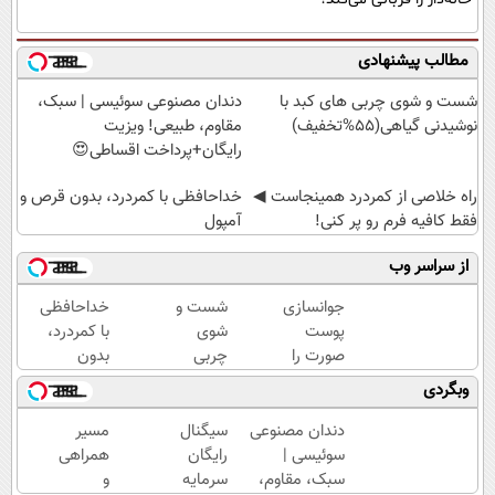
مطالب پیشنهادی
شست و شوی چربی های کبد با
دندان مصنوعی سوئیسی | سبک،
نوشیدنی گیاهی(55%تخفیف)
مقاوم، طبیعی! ویزیت
رایگان+پرداخت اقساطی😍
‌راه خلاصی از کمردرد همینجاست ◀
خداحافظی با کمردرد، بدون قرص و
فقط کافیه فرم رو پر کنی!
آمپول
از سراسر وب
جوانسازی
شست و
خداحافظی
پوست
شوی
با کمردرد،
صورت را
چربی
بدون
با کرم
های کبد
قرص و
وبگردی
ضدچروک
با
آمپول
آلمانی
نوشیدنی
دندان مصنوعی
سیگنال
مسیر
تجربه
گیاهی(55%تخفیف)
سوئیسی |
رایگان
همراهی
کنید!
سبک، مقاوم،
سرمایه
و