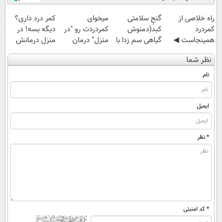
‌راه خلاصی از
گنجِ سلامتی
میخوای
کمر درد داری؟
کمردرد
کبد(دمنوش
کمردردت رو "در
دیگه بسه! در
همینجاست ◀
گیاهی سم زدا با
منزل" درمان
منزل درمانش
فقط کافیه فرم
55%تخفیف)
کنی؟ (◂فیلم +
کن
نظر شما
رو پر کنی!
◂پرسش‌نامه)
(◀پرسش‌نامه)
نام
ایمیل
* نظر
* کد امنیتی