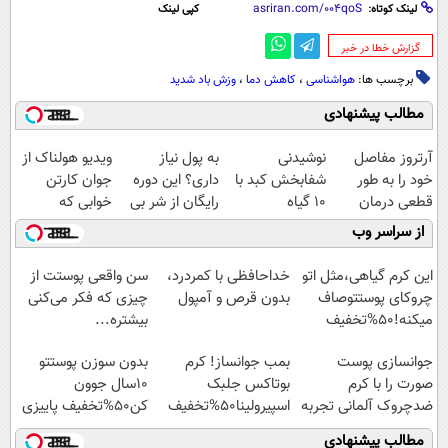
لینک کوتاه:
کپی لینک
‌گزارش خطا در خبر
برچسب ها:
هواشناسی
،
کاهش دما
،
وزش باد شدید
مطالب پیشنهادی
آرتروز مفاصل
نوشیدنی
به پول نیاز
ویدیو هولناک از
خود را به طور
شفابخش کبد با
داری؟ این دوره
جوان کارتن
قطعی درمان
10 گیاه
رایگان از شر بی
خوابی که
کنید!
موثر(تخفیف تا
پولی خلاصت
میلیاردر شد.
از سراسر وب
◗پرسش‌نامه◖
امشب)
میکنه
آموزش رایگان
این کرم گیاهی،مثل اتو
خداحافظی با کمردرد،
سن واقعی پوستت از
چروکای پوستتوصاف
بدون قرص و آمپول
چیزی که فکر می‌کنی
میکنه!50%تخفیف
بیشتره...
جوانسازی پوست
بمب جوانساز! کرم
بدون سوزن پوستتو
صورت را با کرم
بوتاکس جلبک
10سال جوون
ضدچروک آلمانی تجربه
اسپیرولینا50%تخفیف
کن50%تخفیف پاییزی
کنید!
مطالب پیشنهادی