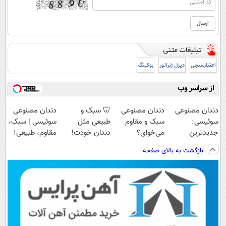
اعتبارسنجی
دیزل ژنراتور
بوکینگ
از سراسر وب
دندان مصنوعی
دندان مصنوعی
🦷 سبک و
دندان مصنوعی
سوئیسی:
سبک و مقاوم
طبیعی مثل
سوئیسی | سبک،
جدیدترین
می‌خوای؟
دندان خودت!
مقاوم، طبیعی!
فناوری اروپا،
پرداخت اقساطی
نصب آسان و
ویزیت
بازگشت به بالای صفحه
سبک و مقاوم |
هم داریم!😍 |
پرداخت اقساطی
رایگان+پرداخت
پرداخت قسطی
📍تهران
💳 📍 تهران
اقساطی😍