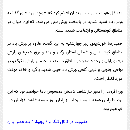
پیامک
سرگرمی
مدیرکل هواشناسی استان تهران اعلام کرد که همچون روزهای گذشته
روانشناسی
فناوری
وزش باد نسبتا شدید در پایتخت پیش بینی می شود که این میزان در
آشپزی
گوناگون
مناطق کوهستانی و ارتفاعات شدید است.
دانلود
حوادث
حمیدرضا خورشیدی روز چهارشنبه به ایرنا گفت: علاوه بر وزش باد در
محیط زیست
مناطق کوهستانی و شمالی استان رگبار و رعد و برق همچنین بارش
سلامت
برف و باران و رخداد مه و در مناطق مستعد با احتمال بارش تگرگ و در
فرهنگی
نواحی جنوبی و غربی گاهی وزش باد خیلی شدید و گرد و خاک موقت
مورد انتظار است.
بین الملل
اجتماعی
وی افزود: از امروز نیز شاهد کاهش محسوس دما خواهیم بود که این
حیات وحش
روند تا پایان هفته ادامه دارد اما از پایان روز جمعه شاهد افزایش دما
خواهیم بود.
سیاست خارجی
عضویت در کانال تلگرام
/
روبیکا
/
بله عصر ایران