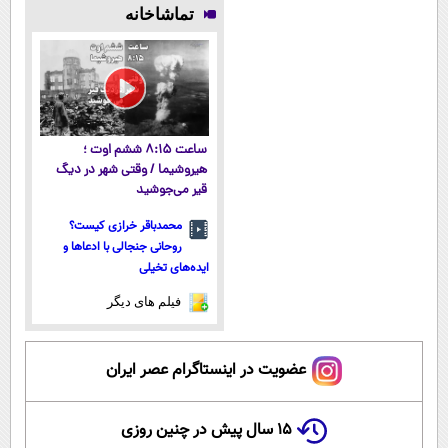
جوونه!
می‌مونی! همین
میلیاردر شد.
پوستتوصاف
تماشاخانه
الان ثبت نام
آموزش رایگان
میکنه!50%تخفیف
کن
ساعت ۸:۱۵ ششم اوت ؛
هیروشیما / وقتی شهر در دیگ
قیر می‌جوشید
محمدباقر خرازی کیست؟
روحانی جنجالی با ادعاها و
ایده‌های تخیلی
فیلم های دیگر
عضویت در اینستاگرام عصر ایران
۱۵ سال پیش در چنین روزی