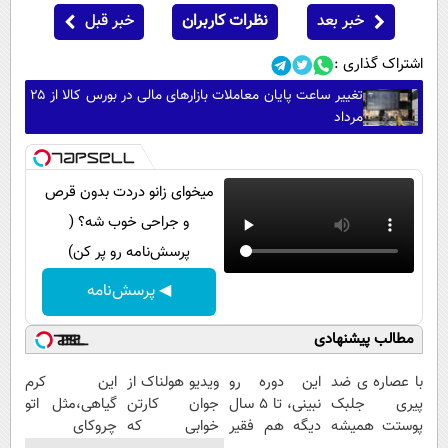
خبر بعد
نظرات کاربران
خبر قبل
اشتراک گذاری :
تغییر ساعت پایان معاملات بازارهای مالی در بورس کالا از ۲۵
مرداد
میخوای زانو دردت بدون قرص
و جراحی خوب شه؟ (
پرسش‌نامه رو پر کن)
◀ پرسش‌نامه
مطالب پیشنهادی
با عصاره ی ضد
این دوره رو
ویدیو هولناک از
این کرم
پیری جلبک
نبینی، تا 5 سال
جوان کارتن
گیاهی،مثل اتو
پوستت همیشه
دیگه هم فقیر
خوابی که
چروکای