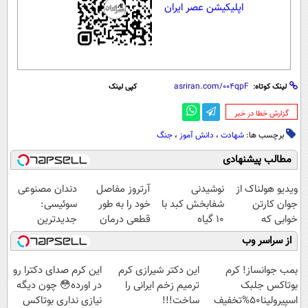
اپلیکیشن عصر ایران
لینک کوتاه:
کپی لینک
‌گزارش خطا در خبر
برچسب ها:
شهادت
،
دانش آموز
،
جنگ
مطالب پیشنهادی
ویدیو هولناک از
نوشیدنی
آرتروز مفاصل
دندان مصنوعی
جوان کارتن
شفابخش کبد با
خود را به طور
سوئیسی:
خوابی که
10 گیاه
قطعی درمان
جدیدترین
میلیاردر شد.
موثر(تخفیف تا
کنید!
فناوری اروپا،
از سراسر وب
آموزش رایگان
امشب)
◗پرسش‌نامه◖
سبک و مقاوم |
پرداخت قسطی
بمب جوانساز! کرم
این دکتر شیرازی کرم
این کرم صدای دکترا رو
بوتاکس جلبک
ترمیم زخم ایرانی را
در اورده😳 چون دیگه
اسپیرولینا50%تخفیف
ساخت!!!
نیازی نداری بوتاکس