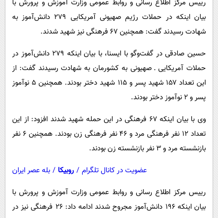
رییس مرکز اطلاع رسانی و روابط عمومی وزارت آموزش و پرورش با
پیامک
سرگرمی
بیان اینکه در حملات رژیم صهیونی آمریکایی ۲۷۹ دانش‌آموز به
روانشناسی
فناوری
شهادت رسیدند گفت: همچنین ۶۷ فرهنگی نیز شهید شدند.
آشپزی
گوناگون
حسین صادقی در گفت‌وگو با ایسنا، با بیان اینکه ۲۷۹ دانش‌آموز در
دانلود
حوادث
حملات آمریکایی ـ صهیونی به کشورمان به شهادت رسیدند گفت: از
محیط زیست
این تعداد ۱۵۷ شهید پسر و ۱۱۵ شهید دختر بودند. همچنین ۵ نوآموز
سلامت
پسر و ۲ نوآموز دختر بودند.
فرهنگی
وی با بیان اینکه ۶۷ فرهنگی در این حمله شهید شدند افزود: از این
بین الملل
تعداد ۱۲ نفر فرهنگی مرد و ۴۶ نفر فرهنگی زن بودند. همچنین ۶ نفر
بازنشسته مرد و ۳ نفر بازنشسته زن بودند.
اجتماعی
حیات وحش
عضویت در کانال تلگرام
/
روبیکا
/
بله عصر ایران
سیاست خارجی
رییس مرکز اطلاع رسانی و روابط عمومی وزارت آموزش و پرورش با
بیان اینکه ۱۹۶ دانش‌آموز مجروح شدند ادامه داد: ۲۶ فرهنگی نیز در