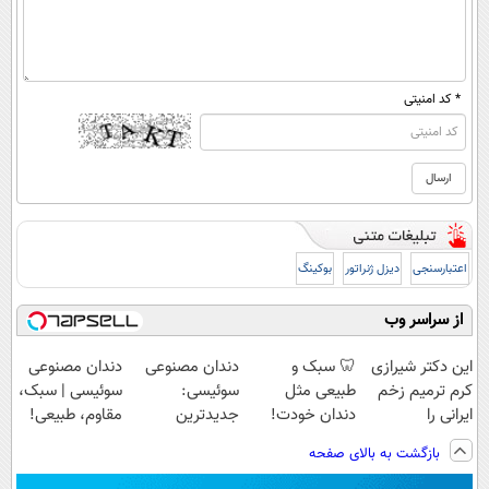
* کد امنیتی
اعتبارسنجی
دیزل ژنراتور
بوکینگ
از سراسر وب
این دکتر شیرازی
🦷 سبک و
دندان مصنوعی
دندان مصنوعی
کرم ترمیم زخم
طبیعی مثل
سوئیسی:
سوئیسی | سبک،
ایرانی را
دندان خودت!
جدیدترین
مقاوم، طبیعی!
ساخت!!!
نصب آسان و
فناوری اروپا،
ویزیت
بازگشت به بالای صفحه
پرداخت اقساطی
سبک و مقاوم |
رایگان+پرداخت
💳 📍 تهران
پرداخت قسطی
اقساطی😍