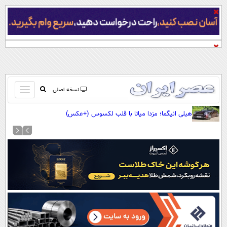
باز
نسخه اصلی
و
صفحه اول
هیلی انیگما؛ مزدا میاتا با قلب لکسوس (+عکس)
بسته
تماس با ما
کردن
آرشیو
منو
جستجو
نظرسنجی
آب و هوا
اوقات شرعی
پیوند ها
سواد زندگی