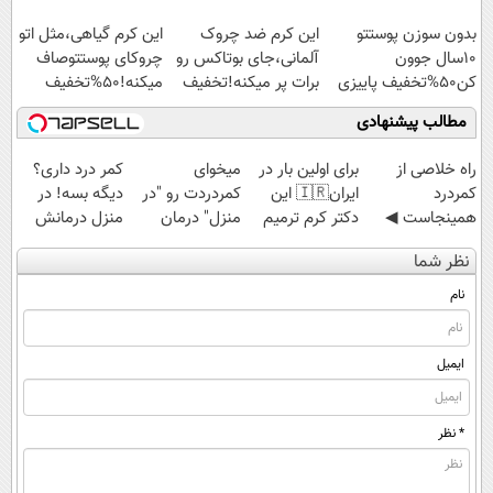
کنی!!!
بدون سوزن پوستتو
این کرم ضد چروک
این کرم گیاهی،مثل اتو
10سال جوون
آلمانی،جای بوتاکس رو
چروکای پوستتوصاف
کن50%تخفیف پاییزی
برات پر میکنه!تخفیف
میکنه!50%تخفیف
تا امشب
مطالب پیشنهادی
‌راه خلاصی از
برای اولین بار در
میخوای
کمر درد داری؟
کمردرد
ایران🇮🇷 این
کمردردت رو "در
دیگه بسه! در
همینجاست ◀
دکتر کرم ترمیم
منزل" درمان
منزل درمانش
فقط کافیه فرم
کننده 23 روزه
کنی؟ (◂فیلم +
کن
نظر شما
رو پر کنی!
ساخت!
◂پرسش‌نامه)
(◀پرسش‌نامه)
نام
ایمیل
* نظر