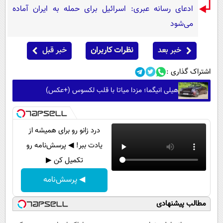
ادعای رسانه عبری: اسرائیل برای حمله به ایران آماده
می‌شود
خبر بعد
نظرات کاربران
خبر قبل
اشتراک گذاری :
هیلی انیگما؛ مزدا میاتا با قلب لکسوس (+عکس)
درد زانو رو برای همیشه از
یادت ببر! ◀ پرسش‌نامه رو
تکمیل کن ▶
◀ پرسش‌نامه
مطالب پیشنهادی