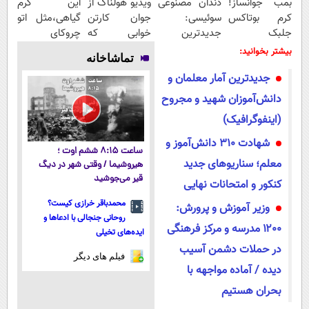
بمب جوانساز!
دندان مصنوعی
ویدیو هولناک از
این کرم
کرم بوتاکس
سوئیسی:
جوان کارتن
گیاهی،مثل اتو
جلبک
جدیدترین
خوابی که
چروکای
اسپیرولینا50%تخفیف
فناوری اروپا،
میلیاردر شد.
پوستتوصاف
بیشتر بخوانید:
تماشاخانه
سبک و مقاوم |
آموزش رایگان
میکنه!50%تخفیف
جدیدترین آمار معلمان و
پرداخت قسطی
دانش‌آموزان شهید و مجروح
(اینفوگرافیک)
شهادت ۳۱۰ دانش‌آموز و
ساعت ۸:۱۵ ششم اوت ؛
معلم؛ سناریوهای جدید
هیروشیما / وقتی شهر در دیگ
قیر می‌جوشید
کنکور و امتحانات نهایی
محمدباقر خرازی کیست؟
وزیر آموزش و پرورش:
روحانی جنجالی با ادعاها و
۱۲۰۰ مدرسه و مرکز فرهنگی
ایده‌های تخیلی
در حملات دشمن آسیب
فیلم های دیگر
دیده / آماده مواجهه با
بحران هستیم