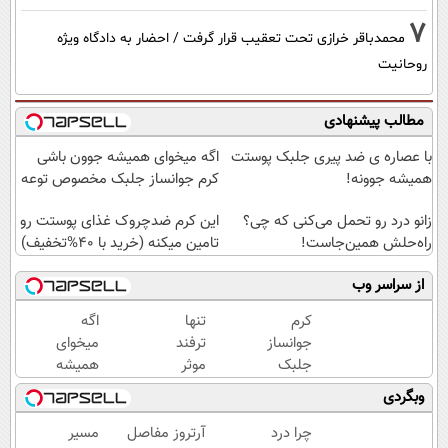
7
محمدباقر خرازی تحت تعقیب قرار گرفت / احضار به دادگاه ویژه
روحانیت
مطالب پیشنهادی
با عصاره ی ضد پیری جلبک پوستت
اگه میخوای همیشه جوون باشی
همیشه جوونه!
کرم جوانساز جلبک مخصوص توعه
زانو درد رو تحمل می‌کنی که چی؟
این کرم ضدچروک غذای پوستت رو
راه‌حلش همین‌جاست!
تامین میکنه (خرید با 40%تخفیف)
از سراسر وب
کرم
تنها
اگه
جوانساز
ترفند
میخوای
جلبک
موثر
همیشه
اسپیرولینا
رفع
جوون
وبگردی
🔥 (تحت
چروک
باشی کرم
لیسانس
پوست،
جوانساز
چرا درد
آرتروز مفاصل
مسیر