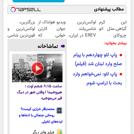
مطالب پیشنهادی
این کرم
لوکس‌ترین
ویدیو هولناک از
بزرگترین،
گیاهی،مثل اتو
شاسی‌بلند
جوان کارتن
لوکس‌ترین و
چروکای
EREV در ایران،
خوابی که
قوی‌ترین شاسی
پوستتوصاف
توسط نیکا
میلیاردر شد.
بلند EREV در
بیشتر بخوانید:
تماشاخانه
میکنه!50%تخفیف
موتور رونمایی
آموزش رایگان
در ایران رونمایی
پاپ لئو چهاردهم با پیام
شد!
شد
صلح وارد لبنان شد (فیلم)
پاپ لئو: نمی‌خواهم وارد
بحث با ترامپ شوم
ساعت ۸:۱۵ ششم اوت ؛
هیروشیما / وقتی شهر در دیگ
قیر می‌جوشید
محمدباقر خرازی کیست؟
روحانی جنجالی با ادعاها و
ایده‌های تخیلی
فیلم های دیگر