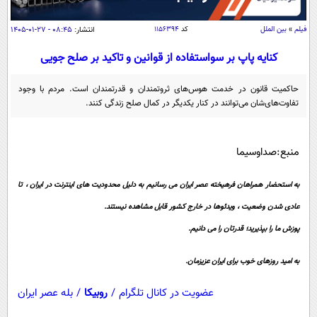
سیاسی
اقتصاد
فیلم
»
بین الملل
کد
۱۱۵۶۳۹۴
انتشار:
۰۸:۴۵ - ۲۷-۰۱-۱۴۰۵
جامعه
اقتصادی
کنایه پاپ بر سواستفاده از قوانین و تاکید بر صلح‌ جویی
ورزشی
اجتماعی
خودرو
حاکمیت قانون در خدمت هوس‌های ثروتمندان و قدرتمندان است. مردم با وجود
بین الملل
تفاوت‌های‌شان می‌توانند در کنار یکدیگر در کمال صلح زندگی کنند.
حوادث
فرهنگ و هنر
سیاست خارجی
سلامت
علم و دانش
منبع:صداوسیما
یک برش دانایی
قرآن
فناوری و It
محیط زیست
به استحضار همراهان فرهیخته عصر ایران می رسانیم به دلیل محدودیت های اینترنت در ایران ، تا
گوناگون
علمی
عادی شدن وضعیت ، ویدئوها در خارج کشور قابل مشاهده نیستند.
سفر و تفریح
فیلم
سرگرمی
اخبار کریپتو
پوزش ما را بپذیرید؛ قدرتان را می دانیم.
عصر ایران 2
اقتصاد
باشگاه مغز
به امید روزهای خوب برای ایران عزیزمان.
آموزش زبان
خواندنی ها و دیدنی ها
ورزش
مجله تصویری سلاح
عضویت در کانال تلگرام
/
روبیکا
/
بله عصر ایران
داستان کوتاه
سیاست