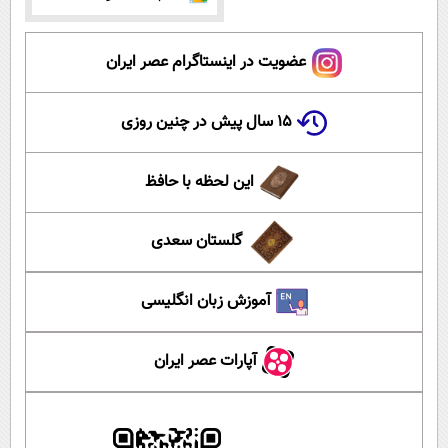
عضویت در اینستاگرام عصر ایران
۱۵ سال پیش در چنین روزی
این لحظه با حافظ
گلستان سعدی
آموزش زبان انگلیسی
آپارات عصر ایران