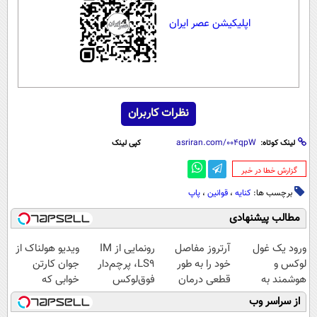
اپلیکیشن عصر ایران
نظرات کاربران
لینک کوتاه:
کپی لینک
‌گزارش خطا در خبر
برچسب ها:
کنایه
،
قوانین
،
پاپ
مطالب پیشنهادی
ورود یک غول
آرتروز مفاصل
رونمایی از IM
ویدیو هولناک از
لوکس و
خود را به طور
LS9، پرچم‌دار
جوان کارتن
هوشمند به
قطعی درمان
فوق‌لوکس
خوابی که
ایران، IM LS9
کنید!
EREV وارد بازار
میلیاردر شد.
از سراسر وب
رسماً رونمایی
◗پرسش‌نامه◖
ایران شد
آموزش رایگان