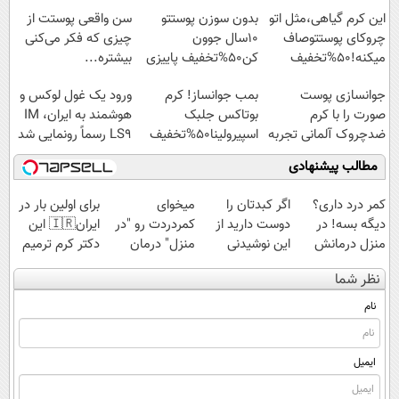
شد
این کرم گیاهی،مثل اتو
بدون سوزن پوستتو
سن واقعی پوستت از
چروکای پوستتوصاف
10سال جوون
چیزی که فکر می‌کنی
میکنه!50%تخفیف
کن50%تخفیف پاییزی
بیشتره...
جوانسازی پوست
بمب جوانساز! کرم
ورود یک غول لوکس و
صورت را با کرم
بوتاکس جلبک
هوشمند به ایران، IM
ضدچروک آلمانی تجربه
اسپیرولینا50%تخفیف
LS9 رسماً رونمایی شد
کنید!
مطالب پیشنهادی
کمر درد داری؟
اگر کبدتان را
میخوای
برای اولین بار در
دیگه بسه! در
دوست دارید از
کمردردت رو "در
ایران🇮🇷 این
منزل درمانش
این نوشیدنی
منزل" درمان
دکتر کرم ترمیم
کن
گیاهی غافل
کنی؟ (◂فیلم +
کننده 23 روزه
نظر شما
(◀پرسش‌نامه)
نشوید
◂پرسش‌نامه)
ساخت!
نام
ایمیل