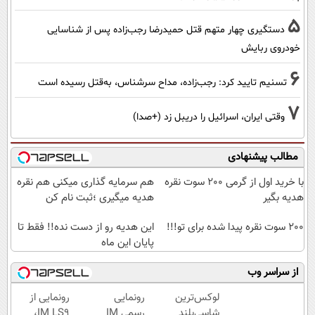
5
دستگیری چهار متهم قتل حمیدرضا رجب‌زاده پس از شناسایی
خودروی ربایش
6
تسنیم تایید کرد: رجب‌زاده، مداح سرشناس، به‌قتل رسیده است
7
وقتی ایران، اسرائیل را دریبل زد (+صدا)
مطالب پیشنهادی
با خرید اول از گرمی 200 سوت نقره
هم سرمایه گذاری میکنی هم نقره
هدیه بگیر
هدیه میگیری ؛ثبت نام کن
200 سوت نقره پیدا شده برای تو!!!
این هدیه رو از دست نده!! فقط تا
پایان این ماه
از سراسر وب
لوکس‌ترین
رونمایی
رونمایی از
شاسی‌بلند
رسمی IM
IM LS9،