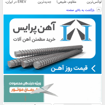
لوکس‌ترین
مقاوم، طبیعی!
جدیدترین
EREV در ایران،
EREV در ایران
ویزیت
فناوری اروپا،
توسط نیکا موتور
بازگشت به بالای صفحه
رایگان+پرداخت
سبک و مقاوم |
رونمایی شد!
اقساطی😍
پرداخت قسطی