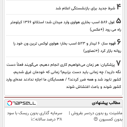
4
شرط جدید برای بازنشستگی اعلام شد
5
غول 586 اسب بخاری هواوی وارد میدان شد؛ استلاتو 1366 کیلومتر
راه می رود (+عکس)
6
قهوه ساز، 6 لیدار و 523 اسب بخار؛ هواوی لوکس ترین ون خود را
روانه بازار کرد (+تصاویر)
7
پزشکیان: هر زمان می‌خواهیم کاری انجام دهیم، می‌گویند فعلاً دست
نگه دارید/ چه زمانی باید دست بزنیم؟ زمانی که خودمان غرق شدیم،
کشور نابود شد و همه ضرر کردند؟ / همسایگان ما اجازه ندادند عده‌ای وارد
کشور شوند و باعث اغتشاش شوند
مطالب پیشنهادی
ماشینت رو بدون دردسر بفروش |
سرمایه گذاری بدون ریسک با سود
بدون کمسیون 😍
38 درصد سالانه📈