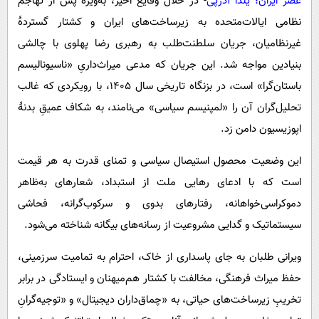
عصر ایران؛ یلدا آذرپی
- در خلال وقایع اخیر، به‌ویژه پس از تهاجم
پیامک
سرگرمی
نظامی ایالات‌متحده به زیرساخت‌های ایران و کشتار گستردۀ
روانشناسی
فناوری
غیرنظامیان، جریان سلطنت‌طلب به رهبری رضا پهلوی با چالشی
آشپزی
گوناگون
بنیادین مواجه شد. این جریان که مدعی میراث‌داریِ «ناسیونالیسم
دانلود
باستان‌گرا» است، در بزنگاه تاریخی سال ۱۴۰۵، با رویکردی که غالب
حوادث
تحلیل‌گران آن را «لمپنیسم سیاسی» می‌نامند، به شکاف عمیقِ بدنۀ
محیط زیست
اپوزیسیون دامن زد.
سلامت
این وضعیت محصول استیصال سیاسی و تمنای قدرت به هر قیمت
فرهنگی
است که با ادعای رهایی ملت از استبداد، شعارهای به‌ظاهر‌
بین الملل
دموکراسی‌خواهانه، رفتارهای بدوی و سرکوب‌گرانه، فحاشی
اجتماعی
سیستماتیک و گدایی مشروعیت از رسانه‌های بیگانه شناخته می‌شود.
حیات وحش
ویرانی طلبان به جای پاسداری از خاک، احترام به تمامیت سرزمینی،
سیاست خارجی
حفظ میراث فرهنگی، مخالفت با کشتار هم‌میهنان و ایستادگی در برابر
تخریبِ زیرساخت‌های حیاتی، به «چماق‌داران دیجیتال» و «توجیه‌گرانِ