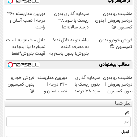
از سراسر وب
ماشینت رو بدون
سرمایه گذاری بدون
دوربین مداربسته 360
دردسر بفروش | بدون
ریسک با سود 38
درجه | نصب آسان و
کمسیون 😍
درصد سالانه📈
راحت
فروش خودرو بدون
ماشینتو به دلال نده!
دلال ماشینتو به قیمت
کمیسیون 😍
به مصرف کننده
نمیخره! بیا اینجا به
بفروش! بدون پاسخ به
قیمت بفروش*فقط
یک تماس
خریدار واقعی*
مطالب پیشنهادی
ماشینت رو بدون
سرمایه گذاری
دوربین مداربسته
فروش خودرو
دردسر بفروش |
بدون ریسک با
360 درجه |
بدون کمیسیون
بدون کمسیون
سود 38 درصد
نصب آسان و
😍
😍
سالانه📈
راحت
نظر شما
نام
ایمیل