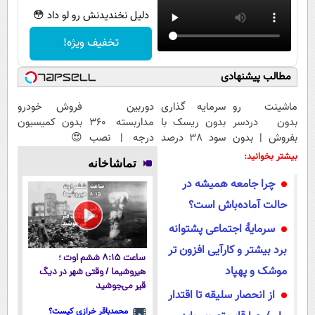
دلیل نخندیدنش رو لو داد 😳
تخفیف ویژه!
مطالب پیشنهادی
ماشینت رو
سرمایه گذاری
دوربین
فروش خودرو
بدون دردسر
بدون ریسک با
مداربسته 360
بدون کمیسیون
بفروش | بدون
سود 38 درصد
درجه | نصب
😍
کمسیون 😍
سالانه📈
آسان و راحت
بیشتر بخوانید:
تماشاخانه
چرا جامعه همیشه در
حالت آماده‌باش است؟
سرمایۀ اجتماعی پشتوانه
برد بیشتر و کارآیی افزون تر
ساعت ۸:۱۵ ششم اوت ؛
موشک و پهپاد
هیروشیما / وقتی شهر در دیگ
قیر می‌جوشید
از انحصار سلیقه‌ تا اقتدار
محمدباقر خرازی کیست؟