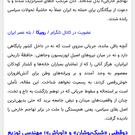
تهاجم خارجی» بدل شده‌اند. آنان مرتکب خطای استراتژیک شدند و با
دعوت از بیگانگان برای حمله به ایران عملاً به حاشیۀ تحولات سیاسی
رانده شدند.
عضویت در کانال تلگرام
/
روبیکا
/
بله عصر ایران
آنچه باقی مانده، جریانی منزوی است که نه در داخل کشور پایگاهی
دارد و نه در میان نیروهای اصیلِ اپوزیسیون وجاهتی. حافظۀ تاریخی
ایرانیان، هرگز آنانی را که از تماشای بمباران خانه‌ها و کشتار کودکان
معصوم به وجد آمدند و بر ویرانه‌های وطن برای آتش‌افروزان
خوش‌رقصی کردند، به رسمیت نخواهد شناخت. این مقاله، تأملی
است بر استحاله و سقوط جریانی که در توهم بازگشت به تاج و تخت،
چنان از واقعیت‌های میدان و نبض جامعه برید که حتی بدیهی‌ترین
اصل بقای سیاسی، یعنی هم‌بستگی با ملت در برابر تهاجم خارجی را
نادیده گرفت.
دوقطبیِ «شیک‌پوشان» و «اوباش»؛ مهندسی توزیع