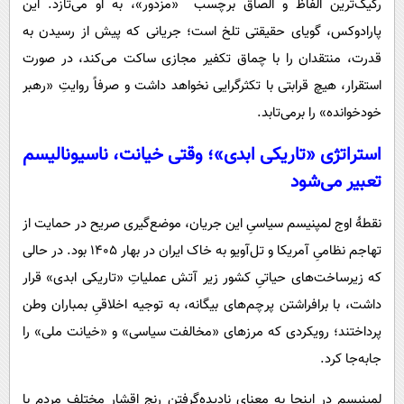
رکیک‌ترین الفاظ و الصاق برچسب‌ «مزدور»، به او می‌تازد. این
پارادوکس، گویای حقیقتی تلخ است؛ جریانی که پیش از رسیدن به
قدرت، منتقدان را با چماق تکفیر مجازی ساکت می‌کند، در صورت
استقرار، هیچ قرابتی با تکثرگرایی نخواهد داشت و صرفاً روایتِ «رهبر
خودخوانده» را برمی‌تابد.
استراتژی «تاریکی ابدی»؛ وقتی خیانت، ناسیونالیسم
تعبیر می‌شود
نقطۀ اوج لمپنیسم سیاسیِ این جریان، موضع‌گیری صریح در حمایت از
تهاجم نظامیِ آمریکا و تل‌آویو به خاک ایران در بهار ۱۴۰۵ بود. در حالی
که زیرساخت‌های حیاتیِ کشور زیر آتش عملیاتِ «تاریکی ابدی» قرار
داشت، با برافراشتن پرچم‌های بیگانه، به توجیه اخلاقیِ بمباران وطن
پرداختند؛ رویکردی که مرزهای «مخالفت سیاسی» و «خیانت ملی» را
جابه‌جا کرد.
لمپنیسم در اینجا به معنای نادیده‌گرفتنِ رنج اقشار مختلف مردم با