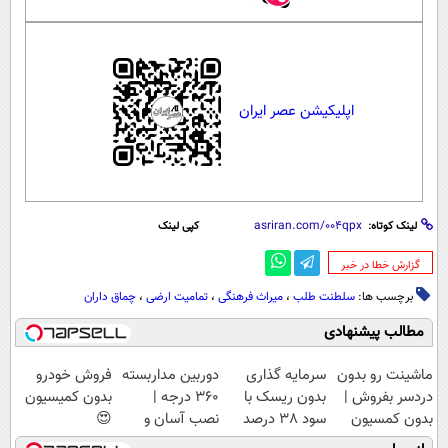
اپلیکیشن عصر ایران
لینک کوتاه:
کپی لینک
‌گزارش خطا در خبر
برچسب ها:
سلطنت طلب
،
میراث فرهنگی
،
تمامیت ارضی
،
چماق داران
مطالب پیشنهادی
ماشینت رو بدون
سرمایه گذاری
دوربین مداربسته
فروش خودرو
دردسر بفروش |
بدون ریسک با
360 درجه |
بدون کمیسیون
بدون کمسیون
سود 38 درصد
نصب آسان و
😍
😍
سالانه📈
راحت