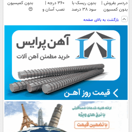
دردسر بفروش |
بدون ریسک با
360 درجه |
بدون کمیسیون
بدون کمسیون
سود 38 درصد
نصب آسان و
😍
😍
سالانه📈
راحت
بازگشت به بالای صفحه