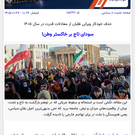
سیاسی
اقتصاد
صفحه نخست
»
سیاسی
کد
۱۱۵۶۴۲۱
انتشار:
۱۰:۲۶ - ۲۷-۰۱-۱۴۰۵
جامعه
اقتصادی
حذف خودکار ویرانی ‌طلبان از معادلات قدرت در سال ۱۴۰۵
ورزشی
اجتماعی
سودای تاج بر خاکستر وطن!
خودرو
بین الملل
حوادث
فرهنگ و هنر
سیاست خارجی
سلامت
علم و دانش
یک برش دانایی
قرآن
فناوری و It
محیط زیست
گوناگون
علمی
سفر و تفریح
فیلم
سرگرمی
اخبار کریپتو
این مقاله، تأملی است بر استحاله و سقوط جریانی که در توهم بازگشت به تاج و تخت،
عصر ایران 2
اقتصاد
باشگاه مغز
چنان از واقعیت‌های میدان و نبض جامعه برید که حتی بدیهی‌ترین اصل بقای سیاسی،
یعنی هم‌بستگی با ملت در برابر تهاجم خارجی را نادیده گرفت.
آموزش زبان
خواندنی ها و دیدنی ها
ورزش
مجله تصویری سلاح
داستان کوتاه
سیاست