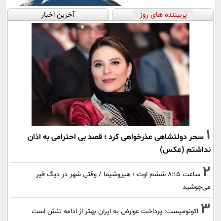
پربیننده های روز
آخرین اخبار
1
سحر دولتشاهی عذرخواهی کرد ؛ قصد بی احترامی به اذان
نداشتم (عکس)
2
ساعت ۸:۱۵ ششم اوت ؛ هیروشیما / وقتی شهر در دیگ قیر
می‌جوشید
3
اکونومیست: پرداخت عوارض به ایران بهتر از ادامه تنش است