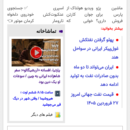
ماشین پژو
ویدیو هولناک از
اسپری
✅ جستجوی
پارس برای
جوان کارتن
عنکبوت‌‌کش
خودروی دلخواه
فروش داری؟
خوابی که
تارومار
کرمان موتور 👈
اینجا سریع
میلیاردر شد.
ازبین‌برنده انواع
فروش ساده،
بیشتر بخوانید:
تماشاخانه
بفروشش
آموزش رایگان
عنکبوت
بی واسطه و
پهلو گرفتن نفتکش
مستقیم
غول‌پیکر ایرانی در سواحل
هند
ایران می‌تواند تا دو ماه
پارتیا، افسانه «آن‌شیگائو»؛ سفر
بدون صادرات نفت به تولید
شاهزاده ایرانی به چین / سوغات
او یک دین بود
ادامه دهد
ساعت ۸:۱۵ ششم اوت ؛
قیمت نفت جهانی امروز
هیروشیما / وقتی شهر در دیگ
27 فروردین 1405
قیر می‌جوشید
فیلم های دیگر