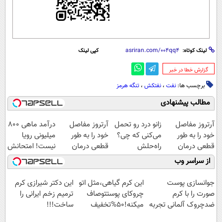
لینک کوتاه:
کپی لینک
‌گزارش خطا در خبر
برچسب ها:
نفت
،
نفتکش
،
تنگه هرمز
مطالب پیشنهادی
آرتروز مفاصل
زانو درد رو تحمل
آرتروز مفاصل
درآمد ماهی 800
خود را به طور
می‌کنی که چی؟
خود را به طور
میلیونی رویا
قطعی درمان
راه‌حلش
قطعی درمان
نیست! امتحانش
کنید!
همین‌جاست!
کنید!
مجانیه😉
از سراسر وب
◂پرسش‌نامه▸
◗پرسش‌نامه◖
جوانسازی پوست
این کرم گیاهی،مثل اتو
این دکتر شیرازی کرم
صورت را با کرم
چروکای پوستتوصاف
ترمیم زخم ایرانی را
ضدچروک آلمانی تجربه
میکنه!50%تخفیف
ساخت!!!
کنید!