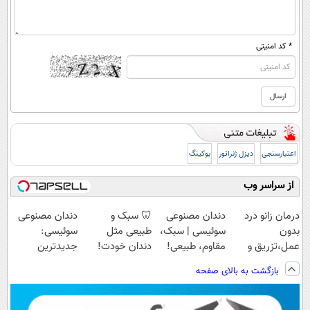
* کد امنیتی
اعتبارسنجی
دیزل ژنراتور
بوکینگ
از سراسر وب
درمان زانو درد
دندان مصنوعی
🦷 سبک و
دندان مصنوعی
بدون
سوئیسی | سبک،
طبیعی مثل
سوئیسی:
عمل،تزریق و
مقاوم، طبیعی!
دندان خودت!
جدیدترین
دارو
ویزیت
نصب آسان و
فناوری اروپا،
بازگشت به بالای صفحه
(◂پرسش‌نامه)
رایگان+پرداخت
پرداخت اقساطی
سبک و مقاوم |
اقساطی😍
💳 📍 تهران
پرداخت قسطی