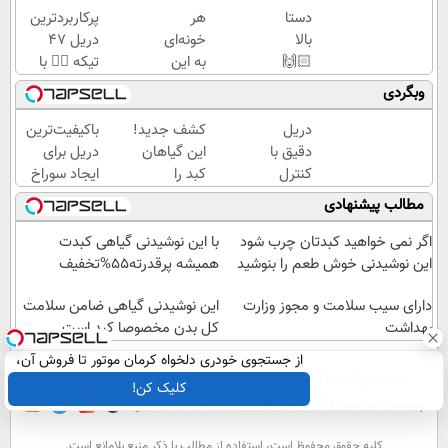
دستا
هر
پرکاربردترین
بالا
خونه‌ای
دریل 47
🙌🏻
به این
تیکه 👈🏻 با
قیمت
دریل
کمترین
وبگردی
و
پرکاربرد
قیمت 🔥
قدرته
نیاز
دریل
کشف جدید!
باکیفیت‌ترین
این
داره😍
دقیق با
این گیاهان
دریل برای
دریل
با
کنترل
کبد را
ایجاد سوراخ
کشته
تخفیف
سرعت
پاکسازی می
😱
مطالب پیشنهادی
میده
بخر😉
اتوماتیک
کنند(سفارش
👌🏻
🔥
🎯
با تخفیف
اگر نمی خواهید کبدتان چرب شود
با این نوشیدنی گیاهی کبدت
(مجموعه
ویژه)
این نوشیدنی خوش طعم را بنوشید
همیشه پرقدرته55%تخفیف
47عددی
+
دارای سیب سلامت و مجوز وزارت
این نوشیدنی گیاهی ضامن سلامت
بهداشت
تخفیف
کل بدن مخصوصا کبد است
ویژه)
از جستجوی خودری دلخواه کرمان موتور تا فروش آن،
صفحه اول
فیلم
عصر ایران۲
درباره عصرایران
تماس با ما
آرشیو
جستجو
ساده، بی واسطه و مستقیم
کلیک کن!
پیوندها
نظرسنجی
آب و هوا
اوقات شرعی
سواد زندگی
كليه حقوق محفوظ است، استفاده از مطالب با ذكر منبع بلامانع است.