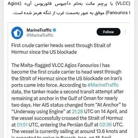
پیامک
(VLCC) با پرچم مالت به‌نام «آجیوس فانوریوس آی» (Agios
سرگرمی
Fanourios I) موفق به عبور به‌سمت غرب از تنگه هرمز شده است.
روانشناسی
فناوری
آشپزی
گوناگون
دانلود
حوادث
محیط زیست
سلامت
فرهنگی
بین الملل
اجتماعی
حیات وحش
سیاست خارجی