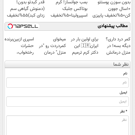
بدون سوزن پوستتو
بمب جوانساز! کرم
قدر کبدتو بدون!
10سال جوون
بوتاکس جلبک
(دمنوش گیاهی سم
کن50%تخفیف پاییزی
اسپیرولینا50%تخفیف
زدای کبد)55%تخفیف
مطالب پیشنهادی
کمر درد داری؟
برای اولین بار در
میخوای
اسپری ازبین‌برنده
دیگه بسه! در
ایران🇮🇷 این
کمردردت رو "در
حشرات
منزل درمانش
دکتر کرم ترمیم
منزل" درمان
رختخواب،
کن
کننده 23 روزه
کنی؟ (◂فیلم +
مناسب برای
نظر شما
(◀پرسش‌نامه)
ساخت!
◂پرسش‌نامه)
مقابله با انواع
ساس
نام
ایمیل
* نظر