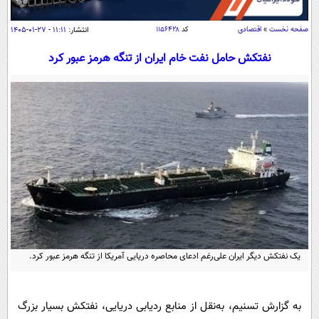
سیاسی
اقتصاد
صفحه نخست
»
اقتصادی
کد
۱۱۵۶۴۲۸
انتشار:
۱۱:۱۱ - ۲۷-۰۱-۱۴۰۵
جامعه
اقتصادی
نفتکش حامل نفت خام ایران از تنگه هرمز عبور کرد
ورزشی
اجتماعی
خودرو
بین الملل
حوادث
فرهنگ و هنر
سیاست خارجی
سلامت
علم و دانش
یک برش دانایی
قرآن
فناوری و It
محیط زیست
گوناگون
علمی
سفر و تفریح
فیلم
سرگرمی
اخبار کریپتو
عصر ایران 2
اقتصاد
باشگاه مغز
یک نفتکش دیگر ایران علی‌رغم ادعای محاصره دریایی آمریکا از تنگه هرمز عبور کرد.
آموزش زبان
خواندنی ها و دیدنی ها
ورزش
مجله تصویری سلاح
داستان کوتاه
سیاست
به گزارش تسنیم، به‌نقل از منابع ردیابی دریایی، نفتکش بسیار بزرگ