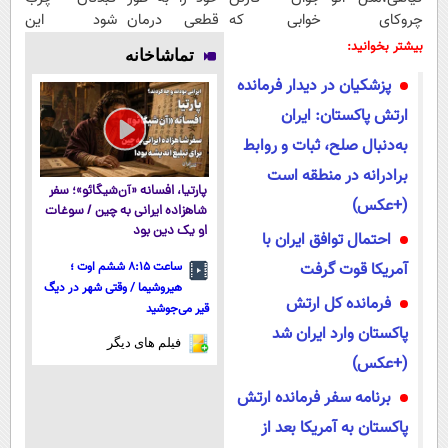
چروکای
خوابی که
قطعی درمان
شود این
پوستتوصاف
میلیاردر شد.
کنید!
نوشیدنی خوش
بیشتر بخوانید:
تماشاخانه
میکنه!50%تخفیف
آموزش رایگان
◗پرسش‌نامه◖
طعم را بنوشید
پزشکیان در دیدار فرمانده
ارتش پاکستان: ایران
به‌دنبال صلح، ثبات و روابط
برادرانه در منطقه است
پارتیا، افسانه «آن‌شیگائو»؛ سفر
(+عکس)
شاهزاده ایرانی به چین / سوغات
او یک دین بود
احتمال توافق ایران با
آمریکا قوت گرفت
ساعت ۸:۱۵ ششم اوت ؛
هیروشیما / وقتی شهر در دیگ
فرمانده کل ارتش
قیر می‌جوشید
پاکستان وارد ایران شد
فیلم های دیگر
(+عکس)
برنامه سفر فرمانده ارتش
پاکستان به آمریکا بعد از