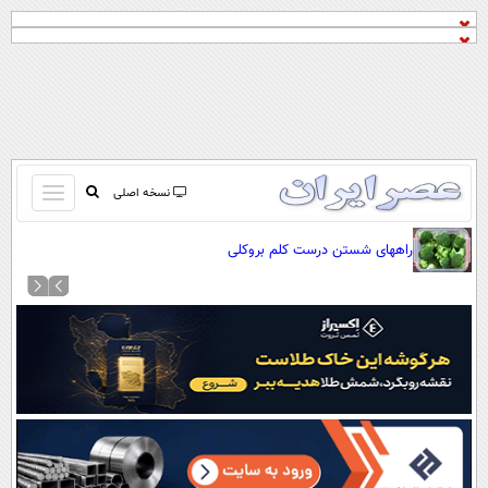
باز
نسخه اصلی
و
صفحه اول
راههای شستن درست کلم بروکلی
بسته
تماس با ما
کردن
آرشیو
منو
جستجو
نظرسنجی
آب و هوا
اوقات شرعی
پیوند ها
سواد زندگی