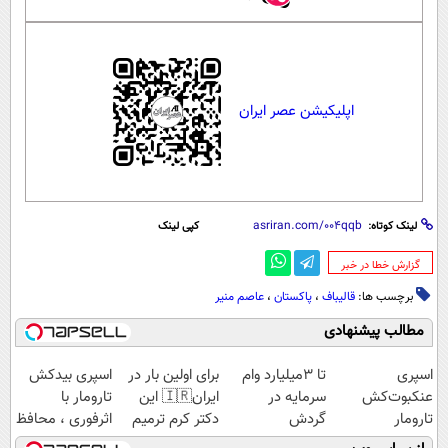
اپلیکیشن عصر ایران
لینک کوتاه:
کپی لینک
‌گزارش خطا در خبر
برچسب ها:
قالیباف
،
پاکستان
،
عاصم منیر
مطالب پیشنهادی
اسپری
تا 3میلیارد وام
برای اولین بار در
اسپری بیدکش
عنکبوت‌‌کش
سرمایه در
ایران🇮🇷 این
تارومار با
تارومار
گردش
دکتر کرم ترمیم
اثرفوری ، محافظ
ازبین‌برنده انواع
فروشندگان =>
کننده 23 روزه
لباس در مقابل