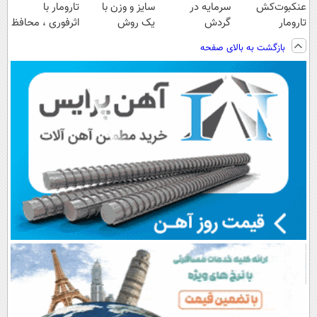
عنکبوت‌‌کش
سرمایه در
سایز و وزن با
تارومار با
تارومار
گردش
یک روش
اثرفوری ، محافظ
ازبین‌برنده انواع
فروشندگان =>
خانگی60%تخفیف
لباس در مقابل
بازگشت به بالای صفحه
عنکبوت
فروشگاهت رو
بید
ثبت کن