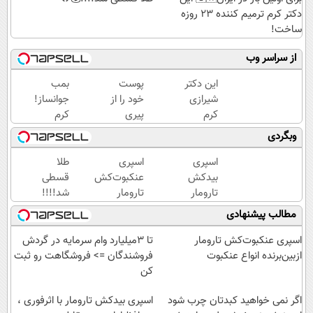
دکتر کرم ترمیم کننده 23 روزه
ساخت!
از سراسر وب
این دکتر
پوست
بمب
شیرازی
خود را از
جوانساز!
کرم
پیری
کرم
ترمیم
نجات
بوتاکس
وبگردی
زخم
دهید!با
جلبک
ایرانی را
کرم
اسپیرولینا50%تخفیف
اسپری
اسپری
طلا
ساخت!!!
ضدچروک
بیدکش
عنکبوت‌‌کش
قسطی
جلبک
تارومار
تارومار
شد!!!!
با
ازبین‌برنده
💰🔥
مطالب پیشنهادی
اثرفوری
انواع
،
عنکبوت
اسپری عنکبوت‌‌کش تارومار
تا 3میلیارد وام سرمایه در گردش
محافظ
ازبین‌برنده انواع عنکبوت
فروشندگان => فروشگاهت رو ثبت
لباس
کن
در
مقابل
اگر نمی خواهید کبدتان چرب شود
اسپری بیدکش تارومار با اثرفوری ،