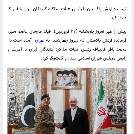
پیامک
سرگرمی
فرمانده ارتش پاکستان با رئیس هیات مذاکره کنندگان ایران با آمریکا
روانشناسی
فناوری
دیدار کرد.
آشپزی
گوناگون
پیش از ظهر امروز پنجشنبه (۲۷ فروردین)، فیلد مارشال عاصم منیر،
دانلود
حوادث
فرمانده ارتش پاکستان که دیروز چهارشنبه به
تهران
آمده است
با
محیط زیست
محمد باقر قالیباف رئیس هیات مذاکره کنندگان ایران با آمریکا و
رئیس مجلس شورای اسلامی دیدار و گفت‌وگو کرد.
سلامت
فرهنگی
بین الملل
اجتماعی
حیات وحش
سیاست خارجی