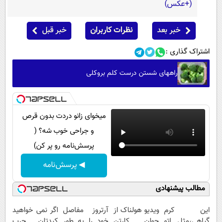
(+عکس)
خبر بعد
نظرات کاربران
خبر قبل
اشتراک گذاری :
راههای شستن درست کلم بروکلی
میخوای زانو دردت بدون قرص
و جراحی خوب شه؟ (
پرسش‌نامه رو پر کن)
◀ پرسش‌نامه
مطالب پیشنهادی
این کرم
ویدیو هولناک از
آرتروز مفاصل
اگر نمی خواهید
گیاهی،مثل اتو
جوان کارتن
خود را به طور
کبدتان چرب