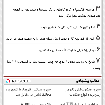
3
مراسم خاکسپاری کاوه کاویان بازیگر سینما و تلویزیون در قطعه
هنرمندان بهشت زهرا برگزار شد
4
کدام شهر شمالی، تابستان خنک‌تری دارد؟
5
این 16 خط لوله گاز و نفت ارزش تنگه هرمز را به سمت صفر می برند
6
دیدار پزشکیان با آیت الله مجتبی خامنه ای
7
تاریخ به روایت تصویر/ دوچرخه چوبی دست ساز در استونی؛ 114 سال
پیش
مطالب پیشنهادی
اسپری عنکبوت‌‌کش تارومار
اسپری بیدکش تارومار با اثرفوری ،
ازبین‌برنده انواع عنکبوت
محافظ لباس در مقابل بید
برای اولین بار در ایران🇮🇷 این
طلا قسطی شد!!!!💰🔥