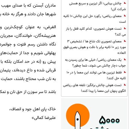
چالش بینایی؛ اگر تیزبین و سریع هستی
مادران آبستن که با صدای مهیب ان
شرکت کن!
شهرها جان دادند و هرگز به خانه ب
معمای ریاضی؛ رکورد حل این چالش 10 ثانیه
است
الغرض، به عنوان کوچک‌ترین و ن
تست هوش تصویری: کدام کلید قفل را باز
می کند؟
هنرپیشه‌گان، خوانندگان، مجریان 
معمای تصویری تک شاخ ها / تشخیص 3
نگاه داشتن رسم فتوت و جوانمردی
مورد زیر 10 ثانیه برابر با دقت و هوش بصری فوق
پهلوانی شویم و جدا از حمایت‌ها
العاده
یک معمای ریاضی/ خیلی ها برای رسیدن به
پیش رو (نه در حد امکان بلکه با 
جواب دچار چالش می شوند، شما چطور؟
قربانی شده و داغ دیده‌اند، یتیم
فقط تیزبین ها می توانند این معما را در 10
به نان شب محتاج باشند، حمایت ک
ثانیه حل کنند!
تست هوش چالش برانگیز: نابغه های ریاضی
الگوی پنهان این معما را پیدا کنند!
باشد تا سر سوزن از حق نان و نمکی 
خاک پای اهل جود و انصاف،
علیرضا کمالی»