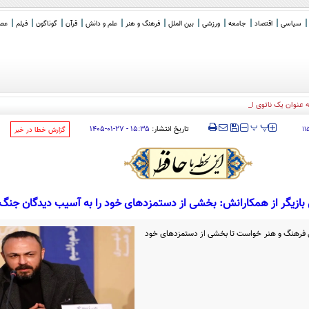
سیاسی
اقتصاد
جامعه
ورزشی
بین الملل
فرهنگ و هنر
علم و دانش
قرآن
گوناگون
فیلم
عصر 
ه عنوان یک ناتوی اسلامی علیه اسرائیل ع
_
‍‍‍ پ
پ
تاریخ انتشار:
۱۵:۳۵ - ۲۷-۰۱-۱۴۰۵
۱۱
‌گزارش خطا در خبر
بازیگر از همکارانش: بخشی از دستمزدهای خود را به آسیب دیدگان جنگ
هالی فرهنگ و هنر خواست تا بخشی از دستمزدهای خود