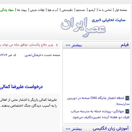
صفحه اول
تماس با ما
آرشیو
جستجو
نظرسنجی
آب و هوا
اوقات شرعی
پیوند ها
سواد زندگی
فیلم
بیشتر »»
وزیر دفاع پاکستان: توافق مکه می تواند ب
صفحه نخست
»
فرهنگی/هنری
کد خبر
۵۶۴۷۴
درخواست علیرضا کمالی 
لحظه انفجار جایگاه CNG صحنه در دوربین
علیرضا کمالی بازیگر با انتشار متنی از ا
مداربسته
را به آسیب دیدگان جنگ اختصاص بدهند.
جهانگیر: پرونده حمله به مدرسه میناب
ظرف دو هفته آینده تعیین‌تکلیف می‌شود
آموزش زبان انگلیسی
بیشتر »»