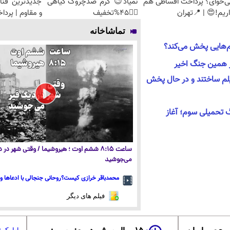
ی‌خوای؟ پرداخت اقساطی هم
نمیاد😉 کرم ضدچروک گیاهی
جدیدترین فنا
ریم!😍 | 📍تهران
👈🏻45%تخفیف
و مقاوم | پرد
تماشاخانه
م‌هایی پخش می‌کند؟
در همین جنگ اخیر
لم‌ ساختند و در حال پخش
 تحمیلی سوم؛ آغاز
ساعت ۸:۱۵ ششم اوت ؛ هیروشیما / وقتی شهر در
می‌جوشید
محمدباقر خرازی کیست؟روحانی جنجالی با ادعاها و 
فیلم های دیگر