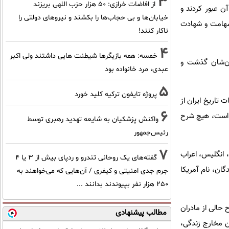
3
از افاضات خرازی: ۵۰ هزار حزب اللهی بریزند
آن عبور کردند و
خیابان‌ها و بی حجاب‌ها را بکشند و نیرو‌های دولتی را
شهامت و شهادت
ناکار کنند!
4
خمسه: همه بازیگرها شیطنت هایی داشتند ولی اکبر
زان‌شان گذشت و
عبدی، مرد خانواده بود
5
پروژه تایفون ترکیه کلید خورد
تاریخ ایران از
6
ه است، هیچ شرح
واکنش پزشکیان به شایعه تهدید رهبری توسط
رئیس‌جمهور
7
، انگلیس، اعراب
گفته‌های یک روحانی تندرو و ردپای بیش از ۳ یا ۴
گان، نام آمریکا
جرم جدی امنیتی و کیفری / آن‌هایی که می‌خواهند به
۲۵۰ هزار نفر بپیوندند بدانند ...
 حالی از مادران
مطالب پیشنهادی
ن مخارج زندگی،