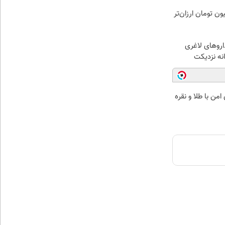
ی لاغری را ۱ میلیون تومان ارزان‌تر
اروهای لاغری
انه نزدیکت
من با طلا و نقره