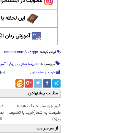
ینستاگرام عصر ایران
حظه با حافظ
 زبان انگلیسی
لینک کوتاه:
دیده
،
بازیگر
،
علیرضا کمالی
برچسب ها:
بازدید از صفحه اول
مطالب پیشنهادی
غت
کرم جوانساز جلبک، هدیه
هی
طبیعت به شما(خرید با تخفیف
45%تخفیف
ویژه)
از سراسر وب