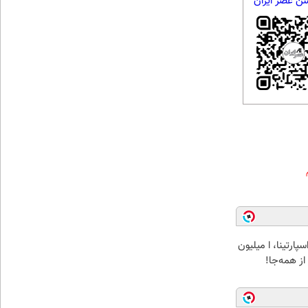
شن عصر ایران
پارتینا، ا میلیون
 از همه‌جا!