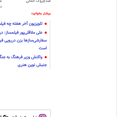
ضدچروک آلمانی
م
دا
بیشتر بخوانید:
تلویزیون آخر هفته چه فیل
علی ملاقلی‌پور فیلمساز: 
سفارشی‌سازها بزن دررویی فی
است
واکنش وزیر فرهنگ به جنگ
جنبش نوین هنری