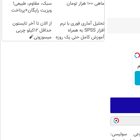
خرید
ماهی 100 هزار تومان
سبک، مقاوم، طبیعی!
طلا
ویزیت رایگان+پرداخت
بگیر!
اقساطی😍
تحلیل آماری فوری با نرم
از الان تا آخر تابستون
افزار SPSS به همراه
حداقل 12کیلو چربی
آموزش کامل حتی یک روزه
میسوزونی🧨
!!
عی سوئیسی: