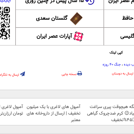
۱۵ سال پیش در چنین روزی
عضویت در ا
 ایران
گلستان سعدی
این ل
آپارات عصر ایران
آموزش
کپی لینک
جنگ ۴۰ روزه
،
آسیب 
ارسال به دوستان
نسخه چاپی
ارسال به تلگرام
تینا، ا میلیون
آمپول های لاغری با یک میلیون
دیگه هیچوقت پیری سرا
‌تر از همه‌جا!
تخفیف | ارسال از داروخانه های
نمیاد😉 کرم ضدچروک گیا
معتبر
👈