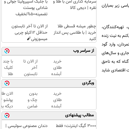
سرمایه گذاری امن با طلا و
با جلبک اسپیرولینا جوانی و
سی زیر بمباران
نقره | دیجی کالا
شادابی پوستت
تضمینه50%تخفیف
چطور میشه قسطی طلا
از الان تا آخر تابستون
تهیه‌کنندگان،
خرید | با طلاسی پس انداز
حداقل 12کیلو چربی
نم به نیت زنده
کنید
میسوزونی🧨
ردان، وارد گود
از سراسر وب
جاری و سال‌های
خرید
از الان تا
با چند
ناه که به ناحق
طلای
آخر
کلیک
خت اقتصادی شاید
آبشده
تابستون
طلا
حتی با
حداقل
بخرید...
وبگردی
۱۰۰هزارتومان
12کیلو
(ثبت‌نام
چربی
کن |
خرید
بدون
الان طلا
میسوزونی
خرید
طلای
چک و
🧨
کن |
آبشده
ضامن
دیگه بده
هدیه
حتی با
تا 100
سرمایه‌گ
مطالب پیشنهادی
بگیر)
۱۰۰هزارتومان
میلیون
طلا با ا
اعتبار
بی‌بهره
3000 گیگ اینترنت؛ فقط
دندان مصنوعی سوئیسی |