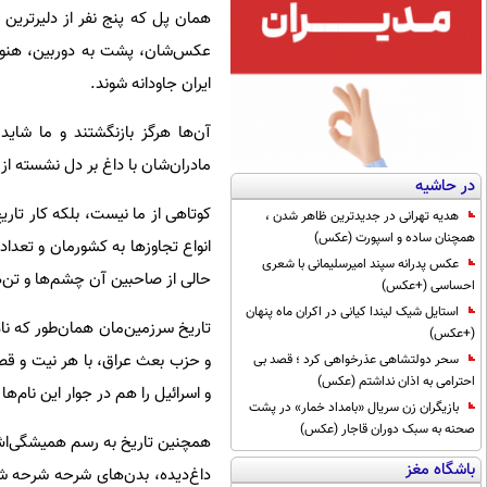
همان پل که پنج نفر از دلیرترین 
عکس‌شان، پشت به دوربین، هنوز 
ایران جاودانه شوند.
آن‌ها هرگز بازنگشتند و ما شای
مادران‌شان با داغ بر دل نشسته از 
در حاشیه
کوتاهی از ما نیست، بلکه کار تار
هدیه تهرانی در جدیدترین ظاهر شدن ،
همچنان ساده و اسپورت (عکس)
انواع تجاوزها به کشورمان و تعدا
عکس پدرانه سپند امیرسلیمانی با شعری
حالی از صاحبین آن چشم‌ها و تن‌ه
احساسی (+عکس)
استایل شیک لیندا کیانی در اکران ماه پنهان
تاریخ سرزمین‌مان همان‌طور که نام
(+عکس)
و حزب بعث عراق، با هر نیت و قصد
سحر دولتشاهی عذرخواهی کرد ؛ قصد بی
احترامی به اذان نداشتم (عکس)
و اسرائیل را هم در جوار این نام‌ها
بازیگران زن سریال «بامداد خمار» در پشت
صحنه به سبک دوران قاجار (عکس)
همچنین تاریخ به رسم همیشگی‌اش ف
باشگاه مغز
داغ‌دیده، بدن‌های شرحه شرحه شد