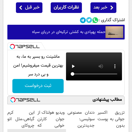
خبر بعد
نظرات کاربران
خبر قبل
اشتراک گذاری :
حمله پهپادی به کشتی ترکیه‌ای در دریای سیاه
ماشینت رو بسپر به ما، به
بهترین قیمت میفروشیم! امن
و بی درد سر
ثبت درخواست
مطالب پیشنهادی
تزریق اکسیر
دندان مصنوعی
ویدیو هولناک از
این کرم
جوانی به پوست
سوئیسی:
جوان کارتن
گیاهی،مثل اتو
بدون
جدیدترین
خوابی که
چروکای