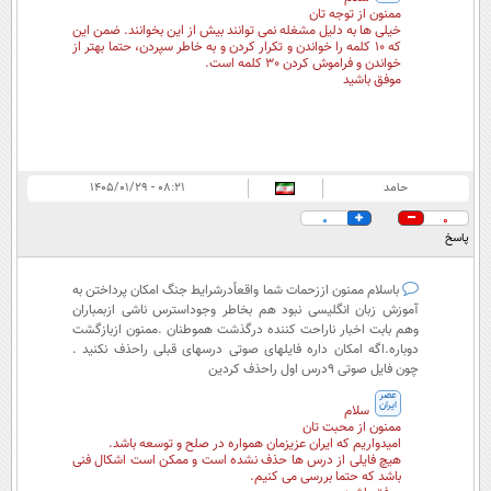
ممنون از توجه تان
خیلی ها به دلیل مشغله نمی توانند بیش از این بخوانند. ضمن این
که 10 کلمه را خواندن و تکرار کردن و به خاطر سپردن، حتما بهتر از
خواندن و فراموش کردن 30 کلمه است.
موفق باشید
حامد
۰۸:۲۱ - ۱۴۰۵/۰۱/۲۹
0
0
پاسخ
باسلام ممنون اززحمات شما واقعاًدرشرایط جنگ امکان پرداختن به
آموزش زبان انگلیسی نبود هم بخاطر وجوداسترس ناشی ازبمباران
وهم بابت اخبار ناراحت کننده درگذشت هموطنان .ممنون ازبازگشت
دوباره.اگه امکان داره فایلهای صوتی درسهای قبلی راحذف نکنید .
چون فایل صوتی ۹درس اول راحذف کردین
عصر
ایران
سلام
ممنون از محبت تان
امیدواریم که ایران عزیزمان همواره در صلح و توسعه باشد.
هیچ فایلی از درس ها حذف نشده است و ممکن است اشکال فنی
باشد که حتما بررسی می کنیم.