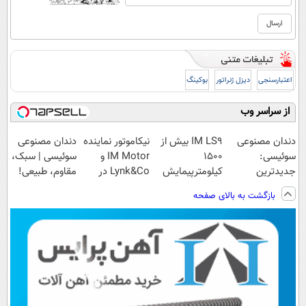
اعتبارسنجی
دیزل ژنراتور
بوکینگ
از سراسر وب
دندان مصنوعی
IM LS9 بیش از
نیکاموتور نماینده
دندان مصنوعی
سوئیسی:
1500
IM Motor و
سوئیسی | سبک،
جدیدترین
کیلومترپیمایش
Lynk&Co در
مقاوم، طبیعی!
فناوری اروپا،
با یکبار شارژ
ایران
ویزیت
بازگشت به بالای صفحه
سبک و مقاوم |
رایگان+پرداخت
پرداخت قسطی
اقساطی😍