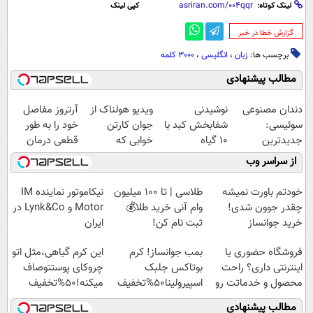
لینک کوتاه:
کپی لینک
‌گزارش خطا در خبر
برچسب ها:
زبان
،
انگلیسی
،
3000 کلمه
مطالب پیشنهادی
دندان مصنوعی
نوشیدنی
ویدیو هولناک از
آرتروز مفاصل
سوئیسی:
شفابخش کبد با
جوان کارتن
خود را به طور
جدیدترین
10 گیاه
خوابی که
قطعی درمان
فناوری اروپا،
موثر(تخفیف تا
میلیاردر شد.
کنید!
از سراسر وب
سبک و مقاوم |
امشب)
آموزش رایگان
◗پرسش‌نامه◖
پرداخت قسطی
خودتم باورت نمیشه
طلاسی | تا 100 میلیون
نیکاموتور نماینده IM
چقدر جوون شدی!
وام آنی خرید طلا💰
Motor و Lynk&Co در
خرید جوانساز
ثبت نام کن!
ایران
اسپیرولینا با تخفیف
فروشگاه حضوری یا
بمب جوانساز! کرم
این کرم گیاهی،مثل اتو
ویژه
اینترنتی داری؟ راحت
بوتاکس جلبک
چروکای پوستتوصاف
محصول و خدماتت رو
اسپیرولینا50%تخفیف
میکنه!50%تخفیف
بفروش
مطالب پیشنهادی