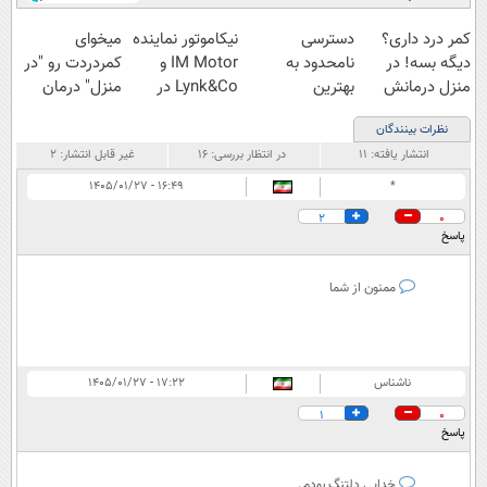
کمر درد داری؟
دسترسی
نیکاموتور نماینده
میخوای
دیگه بسه! در
نامحدود به
IM Motor و
کمردردت رو "در
منزل درمانش
بهترین
Lynk&Co در
منزل" درمان
کن
آموزش‌ها تا روز
ایران
کنی؟ (◂فیلم +
نظرات بینندگان
(◀پرسش‌نامه)
کنکور
◂پرسش‌نامه)
انتشار یافته:
۱۱
در انتظار بررسی:
۱۶
غیر قابل انتشار:
۲
۱۶:۴۹ - ۱۴۰۵/۰۱/۲۷
*
2
0
پاسخ
ممنون از شما
ناشناس
۱۷:۲۲ - ۱۴۰۵/۰۱/۲۷
1
0
پاسخ
خدایی دلتنگ بودم.