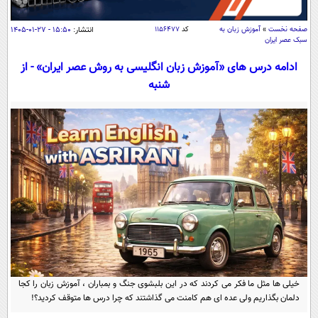
سیاسی
اقتصاد
صفحه نخست
»
آموزش زبان به
کد
۱۱۵۶۴۷۷
انتشار:
۱۵:۵۰ - ۲۷-۰۱-۱۴۰۵
سبک عصر ایران
جامعه
اقتصادی
ادامه درس های «آموزش زبان انگلیسی به روش عصر ایران» - از
ورزشی
اجتماعی
خودرو
شنبه
بین الملل
حوادث
فرهنگ و هنر
سیاست خارجی
سلامت
علم و دانش
یک برش دانایی
قرآن
فناوری و It
محیط زیست
گوناگون
علمی
سفر و تفریح
فیلم
سرگرمی
اخبار کریپتو
عصر ایران 2
اقتصاد
باشگاه مغز
آموزش زبان
خواندنی ها و دیدنی ها
ورزش
مجله تصویری سلاح
خیلی ها مثل ما فکر می کردند که در این بلبشوی جنگ و بمباران ، آموزش زبان را کجا
داستان کوتاه
دلمان بگذاریم ولی عده ای هم کامنت می گذاشتند که چرا درس ها متوقف کردید؟!
سیاست