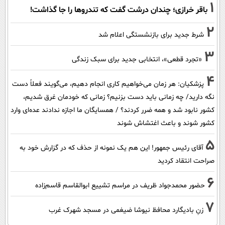
1
باقر خرازی؛ چندان درشت گفت که تندروها را جا گذاشت!
2
شرط جدید برای بازنشستگی اعلام شد
3
«تجرد قطعی»، انتخابی جدید برای سبک زندگی
4
پزشکیان: هر زمان می‌خواهیم کاری انجام دهیم، می‌گویند فعلاً دست
نگه دارید/ چه زمانی باید دست بزنیم؟ زمانی که خودمان غرق شدیم،
کشور نابود شد و همه ضرر کردند؟ / همسایگان ما اجازه ندادند عده‌ای وارد
کشور شوند و باعث اغتشاش شوند
5
آقای رئیس جمهور! این هم یک نمونه از حذف که در گزارش خود به
صراحت انتقاد کردید
6
حضور محمدجواد ظریف در مراسم تشییع ابوالقاسم قاسم‌زاده
7
زنِ بادیگارد محافظ نیوشا ضیغمی در مسجد شهرک غرب