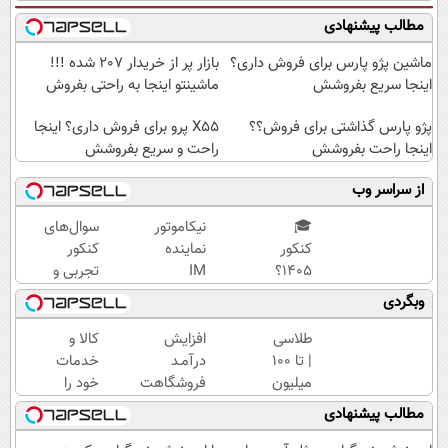
مطالب پیشنهادی
ماشین پژو پارس برای فروش داری؟
بازار پر از خریدار 207 شده !!!
اینجا سریع بفروشش
ماشینتو اینجا به راحتی بفروش
پژو پارس گذاشتی برای فروش؟؟
X55 پرو برای فروش داری؟ اینجا
اینجا راحت بفروشش
راحت و سریع بفروشش
از سراسر وب
🎓
نیکاموتور
سوال‌های
کنکور
نماینده
کنکور
۱۴۰5؟
IM
تجربی و
ماز
Motor و
ریاضی در
وبگردی
تابستون
Lynk&Co
پکیج ماز
و تو یک
در ایران
طلاسی
افزایش
کالا و
هفتع
| تا 100
درآمـد
خدمات
جمع
میلیون
فروشگاهت
خود را
میکنه
وام
رو تضمین
به
مطالب پیشنهادی
🏆
آنی
کن
صورت