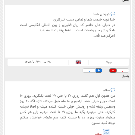
درود بر شما
خدا قوت خدمت شما و تمامی دست اندرکاران
در دنیای حال حاضر ک زبان فناوری و بین المللی انگلیسی است
یادگیریش جزو واجبات است... لطفا پرقدرت ادامه بدید.
اجرکم عندالله...
جواد
۰۰:۲۸ - ۱۴۰۵/۰۱/۲۹
0
0
پاسخ
سلام
من همون اول هم گفتم روزی ۲۰ یا حتی ۳۰ لغت بگذارید. روزی ۱۰
لغت خیلی خیلی کمه. اینحوری ۱۰ ماه طول میکشه تازه اگه ۴۰ روز
وسطش وقفه نشه و روندش خیلی خسته کننده میشه و اصلا نمیشه
کارکرد. حتی میتونید بگید ما روزی ۳۰ تا لغت میدیم ولی هر کس
میخواد میتونه روزی ده یا بیست کلمه هم بخونه. خواهش میکنم
توجه کنید ممنون
عصر
ایران
سلام