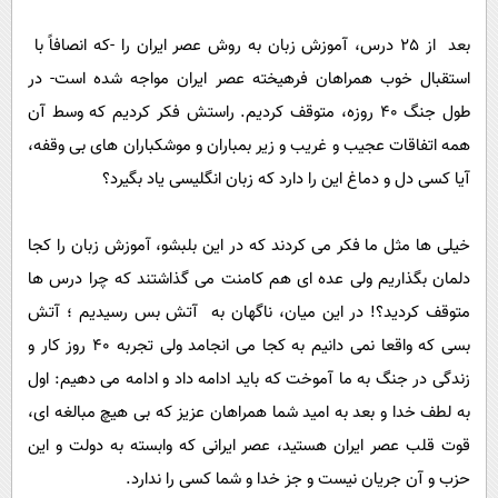
پیامک
سرگرمی
بعد از 25 درس، آموزش زبان به روش عصر ایران را -که انصافاً با
روانشناسی
فناوری
استقبال خوب همراهان فرهیخته عصر ایران مواجه شده است- در
آشپزی
گوناگون
طول جنگ 40 روزه، متوقف کردیم. راستش فکر کردیم که وسط آن
دانلود
حوادث
همه اتفاقات عجیب و غریب و زیر بمباران و موشکباران های بی وقفه،
محیط زیست
آیا کسی دل و دماغ این را دارد که زبان انگلیسی یاد بگیرد؟
سلامت
خیلی ها مثل ما فکر می کردند که در این بلبشو، آموزش زبان را کجا
فرهنگی
دلمان بگذاریم ولی عده ای هم کامنت می گذاشتند که چرا درس ها
بین الملل
متوقف کردید؟! در این میان، ناگهان به آتش بس رسیدیم ؛ آتش
اجتماعی
بسی که واقعا نمی دانیم به کجا می انجامد ولی تجربه 40 روز کار و
زندگی در جنگ به ما آموخت که باید ادامه داد و ادامه می دهیم: اول
حیات وحش
به لطف خدا و بعد به امید شما همراهان عزیز که بی هیچ مبالغه ای،
سیاست خارجی
قوت قلب عصر ایران هستید، عصر ایرانی که وابسته به دولت و این
حزب و آن جریان نیست و جز خدا و شما کسی را ندارد.