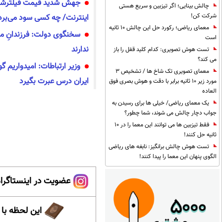
جهش شدید قیمت فیلترشکن
چالش بینایی؛ اگر تیزبین و سریع هستی
شرکت کن!
اینترنت/ چه کسی سود می‌برد
معمای ریاضی؛ رکورد حل این چالش 10 ثانیه
سخنگوی دولت: فرزندانِ مق
است
ندارند
تست هوش تصویری: کدام کلید قفل را باز
می کند؟
وزیر ارتباطات: امیدواریم گ
معمای تصویری تک شاخ ها / تشخیص 3
ایران درس عبرت بگیرد
مورد زیر 10 ثانیه برابر با دقت و هوش بصری فوق
العاده
یک معمای ریاضی/ خیلی ها برای رسیدن به
جواب دچار چالش می شوند، شما چطور؟
فقط تیزبین ها می توانند این معما را در 10
ثانیه حل کنند!
تست هوش چالش برانگیز: نابغه های ریاضی
الگوی پنهان این معما را پیدا کنند!
عضویت در اینستاگرام
این لحظه با