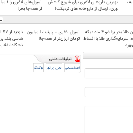
یف |
بهترین داروهای لاغری برای شروع کاهش
آمپول‌ها
وزن، ارسال از داروخانه های نزدیکت!
از همه‌جا بخر!
الان طلا بخر پولشو 4 ماه دیگه
آمپول لاغری اسپارتینا، ا میلیون
! سرمایه‌گذاری طلا با اقساط
تومان ارزان‌تر از همه‌جا!
شاسی بلند برق
بهره
باشگاه انقلاب
اعتبارسنجی
دیزل ژنراتور
بوکینگ