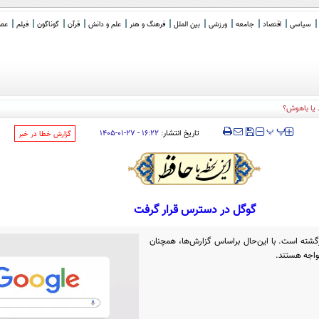
سیاسی
اقتصاد
جامعه
ورزشی
بین الملل
فرهنگ و هنر
علم و دانش
قرآن
گوناگون
فیلم
عصر 
 یا باهوش؟
‍‍‍ پ
پ
تاریخ انتشار:
۱۶:۲۲ - ۲۷-۰۱-۱۴۰۵
‌گزارش خطا در خبر
گوگل در دسترس قرار گرفت
گشته است. با این‌حال براساس گزارش‌ها، همچنان
مواجه هستند.