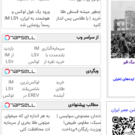
چطور میشه قسطی طلا
ورود یک غول لوکس و
خرید | با طلاسی پس انداز
هوشمند به ایران، IM LS9
کنید
رسماً رونمایی شد
از سراسر وب
سرمایه‌گذاری
IM
بازدید
بلندمدت با
LS7
از IM
خرید نقره از
لوکس
LS7
 دیگ قیر
دیجی‌کالا
ترین
لوکس
وبگردی
شاسی
ترین
ایده‌های تخیلی
بلند
شاسی
خرید
لوکس‌ترین
IM
برقی
بلند
طلای
شاسی‌بلند
LS7
ایران
برقی
آبشده
EREV در
لوکس
ایران
حتی با
ایران،
ترین
مطالب پیشنهادی
در
۱۰۰هزارتومان
توسط نیکا
شاسی
شن عصر ایران
باشگاه
موتور
بلند
دندان مصنوعی سوئیسی |
به هر اندازه ای که میخوای
انقلاب
رونمایی
برقی
سبک، مقاوم، طبیعی!
میتونی طلا بخری از سرمایه
شد!
ایران
ویزیت رایگان+پرداخت
ات محافظت کنی