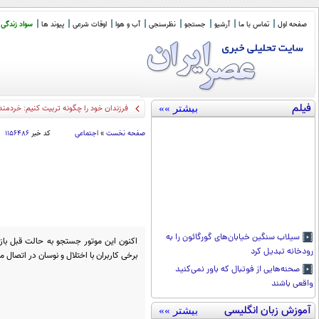
صفحه اول
تماس با ما
آرشیو
جستجو
نظرسنجی
آب و هوا
اوقات شرعی
پیوند ها
سواد زندگی
فیلم
بیشتر »»
فرزندان خود را چگونه تربیت کنیم: خردمند
صفحه نخست
»
اجتماعی
کد خبر
۱۱۵۶۴۸۶
سیلاب سنگین خیابان‌های گورگائون را به
اکنون این موتور جستجو به حالت قبل باز
رودخانه تبدیل کرد
برخی کاربران با اختلال و نوسان در اتصال 
صحنه‌هایی از فوتبال که باور نمی‌کنید
واقعی باشند
آموزش زبان انگلیسی
بیشتر »»