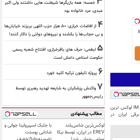
3
خمسه: همه بازیگرها شیطنت هایی داشتند ولی اکبر
عبدی، مرد خانواده بود
4
از افاضات خرازی: ۵۰ هزار حزب اللهی بریزند خیابان‌ها
IM LS9
و بی حجاب‌ها را بکشند و نیرو‌های دولتی را ناکار کنند!
5
ابطحی: حرف های باقرخرازی، افتتاح شعبه رسمی
حکومت اسلامی داعش است
6
پروژه تایفون ترکیه کلید خورد
7
واکنش پزشکیان به شایعه تهدید رهبری توسط
رئیس‌جمهور
بازدید از IM LS7 لوکس ترین
مطالب پیشنهادی
رقی ایران در
لوکس‌ترین شاسی‌بلند
با جلبک اسپیرولینا جوانی و
EREV در ایران، توسط نیکا
شادابی پوستت
موتور رونمایی شد!
تضمینه50%تخفیف