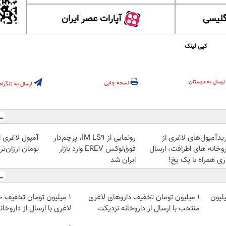
گلیسی
آپارات عصر ایران
کپی لینک
ارسال به دوستان
نسخه چاپی
ارسال به تلگرام
یدآمپول‌های لاغری از
رونمایی از IM LS9، پرچم‌دار
آمپول لاغری اس
روخانه های اطرافت، ارسال
فوق‌لوکس EREV وارد بازار
تومان ارزان‌تر
ری همراه با پک یخ!
ایران شد
داروهای لاغری، با ۱ میلیون
۱ میلیون تومان تخفیف داروهای لاغری
1 میلیون تومان تخفیف خ
منتخب با ارسال از داروخانه نزدیکت
لاغری با ارسال از داروخان