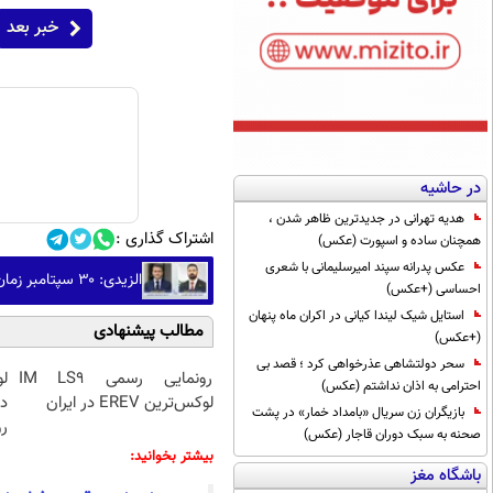
خبر بعد
در حاشیه
هدیه تهرانی در جدیدترین ظاهر شدن ،
اشتراک گذاری :
همچنان ساده و اسپورت (عکس)
عکس پدرانه سپند امیرسلیمانی با شعری
الزیدی: ۳۰ سپتامبر زمان نهایی خروج نیروهای ائتلاف آمریکا از عراق است
احساسی (+عکس)
استایل شیک لیندا کیانی در اکران ماه پنهان
مطالب پیشنهادی
(+عکس)
سحر دولتشاهی عذرخواهی کرد ؛ قصد بی
رونمایی رسمی IM LS9
احترامی به اذان نداشتم (عکس)
لوکس‌ترین EREV در ایران
د
بازیگران زن سریال «بامداد خمار» در پشت
رو
صحنه به سبک دوران قاجار (عکس)
بیشتر بخوانید:
باشگاه مغز