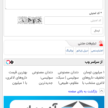
* کد امنیتی
اعتبارسنجی
دیزل ژنراتور
بوکینگ
از سراسر وب
۱ میلیون تومان
دندان مصنوعی
دندان مصنوعی
بهترین قیمت
تخفیف داروهای
سوئیسی | سبک،
سوئیسی:
داروهای لاغری،
لاغری منتخب با
مقاوم، طبیعی!
جدیدترین
با ۱ میلیون
ارسال از
ویزیت
فناوری اروپا،
تخفیف و ارسال
بازگشت به بالای صفحه
داروخانه نزدیکت
رایگان+پرداخت
سبک و مقاوم |
از داروخانه‌
اقساطی😍
پرداخت قسطی