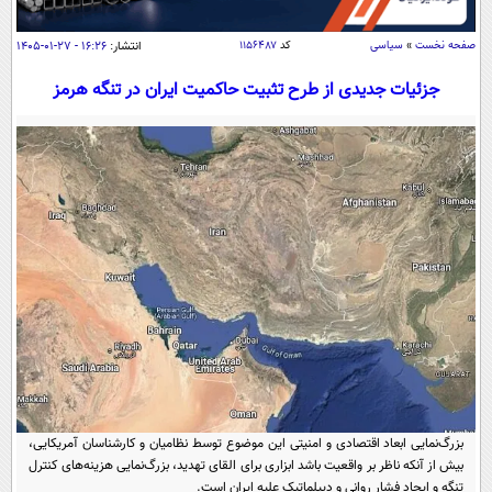
سیاسی
اقتصاد
صفحه نخست
»
سیاسی
کد
۱۱۵۶۴۸۷
انتشار:
۱۶:۲۶ - ۲۷-۰۱-۱۴۰۵
جامعه
اقتصادی
جزئیات جدیدی از طرح تثبیت حاکمیت ایران در تنگه هرمز
ورزشی
اجتماعی
خودرو
بین الملل
حوادث
فرهنگ و هنر
سیاست خارجی
سلامت
علم و دانش
یک برش دانایی
قرآن
فناوری و It
محیط زیست
گوناگون
علمی
سفر و تفریح
فیلم
سرگرمی
اخبار کریپتو
عصر ایران 2
اقتصاد
باشگاه مغز
آموزش زبان
خواندنی ها و دیدنی ها
ورزش
مجله تصویری سلاح
بزرگ‌نمایی ابعاد اقتصادی و امنیتی این موضوع توسط نظامیان و کارشناسان آمریکایی،
داستان کوتاه
سیاست
بیش از آنکه ناظر بر واقعیت باشد ابزاری برای القای تهدید، بزرگ‌نمایی هزینه‌های کنترل
تنگه و ایجاد فشار روانی و دیپلماتیک علیه ایران است.