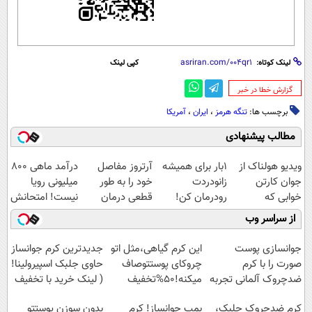
لینک کوتاه:
کپی لینک
‌گزارش خطا در خبر
برچسب ها:
تنگه هرمز
،
ایران
،
آمریکا
مطالب پیشنهادی
ویدیو هولناک از
1بار برای همیشه
آرتروز مفاصل
درآمد ماهی 800
جوان کارتن
زانودردت
خود را به طور
میلیونی رویا
خوابی که
رودرمان کن!
قطعی درمان
نیست! امتحانش
میلیاردر شد.
(تکنولوژی آلمان)
کنید!
مجانیه😉
از سراسر وب
آموزش رایگان
◂پرسشنامه▸
◗پرسش‌نامه◖
جوانسازی پوست
این کرم گیاهی،مثل اتو
جدیدترین کرم جوانساز
صورت را با کرم
چروکای پوستتوصاف
حاوی جلبک اسپیرولینا!
ضدچروک آلمانی تجربه
میکنه!50%تخفیف
( لینک خرید با تخفیف
کنید!
ویژه)
کرم ضدچروک جلبک،
بمب جوانساز! کرم
بدون سوزن پوستتو