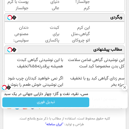
جوانساز!
دنیای
پوست با کرم
کرم
عالی
جوانساز
بوتاکس
بازار
پوست
وبگردی
جلبک
والکس
آلمانی(تخفیف
اسپیرولینا50%تخفیف
خوش
ویژه تا
این کرم
کبدت
دندان
آمدید!
امشب)
گیاهی،مثل
برای
مصنوعی
ترید را
اتو چروکای
پاکسازی
سوئیسی:
آغاز
پوستتوصاف
به این
جدیدترین
مطالب پیشنهادی
کنید!
میکنه!50%تخفیف
نوشیدنی
فناوری
گیاهی
اروپا،
این نوشیدنی گیاهی ضامن سلامت
با این نوشیدنی گیاهی کبدت
نیاز داره
سبک و
کل بدن مخصوصا کبد است
همیشه پرقدرته55%تخفیف
مقاوم |
سم زدای گیاهی کبد رو با تخفیف
پرداخت
اگر نمی خواهید کبدتان چرب شود
ویژه بخر
قسطی
این نوشیدنی خوش طعم را بنوشید
مس، نقره، نفت و گاز؛ چهار دارایی جهانی در یک سبد
صفحه اول
فیلم
عصر ایران۲
درباره عصرایران
تماس با ما
آرشیو
جستجو
تبدیل فوری
پیوندها
نظرسنجی
آب و هوا
اوقات شرعی
سواد زندگی
كليه حقوق محفوظ است، استفاده از مطالب با ذكر منبع بلامانع است.
طراحی و تولید:
"ایران سامانه"