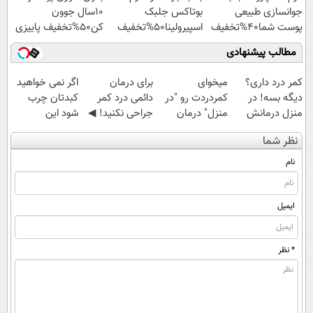
جوانسازی طبیعی
بوتاکس جلبک
10سال جوون
پوست شما40%تخفیف
اسپیرولینا50%تخفیف
کن50%تخفیف پاییزی
مطالب پیشنهادی
کمر درد داری؟
میخوای
برای درمان
اگر نمی خواهید
دیگه بسه! در
کمردردت رو "در
دائمی درد کمر
کبدتان چرب
منزل درمانش
منزل" درمان
جراحی نکنید! ◀
شود این
کن
کنی؟ (◂فیلم +
پرسش‌نامه رو پر
نوشیدنی خوش
نظر شما
(◀پرسش‌نامه)
◂پرسش‌نامه)
کن ▶
طعم را بنوشید
نام
ایمیل
* نظر