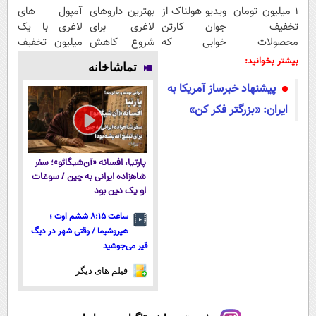
۱ میلیون تومان
ویدیو هولناک از
بهترین داروهای
آمپول های
تخفیف
جوان کارتن
لاغری برای
لاغری با یک
محصولات
خوابی که
شروع کاهش
میلیون تخفیف
لاغری؛ یک قدم
میلیاردر شد.
وزن، ارسال از
| ارسال از
بیشتر بخوانید:
تماشاخانه
نزدیک‌تر به
آموزش رایگان
داروخانه های
داروخانه های
پیشنهاد خبرساز آمریکا به
شروع کاهش
نزدیکت!
معتبر
وزن
ایران: «بزرگتر فکر کن»
پارتیا، افسانه «آن‌شیگائو»؛ سفر
شاهزاده ایرانی به چین / سوغات
او یک دین بود
ساعت ۸:۱۵ ششم اوت ؛
هیروشیما / وقتی شهر در دیگ
قیر می‌جوشید
فیلم های دیگر