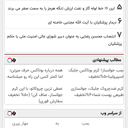
5
این 16 خط لوله گاز و نفت ارزش تنگه هرمز را به سمت صفر می برند
6
دیدار پزشکیان با آیت الله مجتبی خامنه ای
7
انتصاب محسن رضایی به عنوان دبیر شورای عالی امنیت ملی با حکم
پزشکیان
مطالب پیشنهادی
بمب جوانساز! کرم بوتاکس جلبک
همه درباره بوتاکس حرف میزنن؛
اسپیرولینا50%تخفیف
اما کمتر کسی این راه رو میشناسه.
کرم ضدچروک جلبک، جوانسازی
عمقی ترین چروکاتو، با این کرم
طبیعی پوست شما40%تخفیف
جوانساز، صاف کن! (50% تخفیف
سفارش فوری)
از سراسر وب
بمب
به
مهار پیری