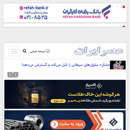
باز
نسخه اصلی
و
صفحه اول
«شکر» سلول‌های سرطانی را شُل می‌کند و گسترش می‌دهد!
بسته
تماس با ما
کردن
آرشیو
منو
جستجو
نظرسنجی
آب و هوا
اوقات شرعی
پیوند ها
سواد زندگی