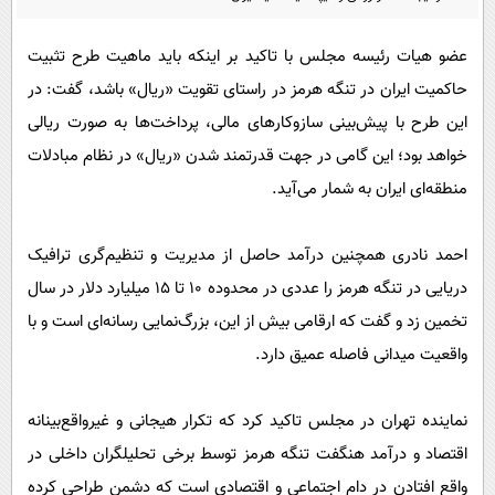
پیامک
سرگرمی
روانشناسی
فناوری
عضو هیات رئیسه مجلس با تاکید بر اینکه باید ماهیت طرح تثبیت
حاکمیت ایران در تنگه هرمز در راستای تقویت «ریال» باشد، گفت: در
آشپزی
گوناگون
این طرح با پیش‌بینی سازوکارهای مالی، پرداخت‌ها به صورت ریالی
دانلود
حوادث
خواهد بود؛ این گامی در جهت قدرتمند شدن «ریال» در نظام مبادلات
محیط زیست
منطقه‌ای ایران به شمار می‌آید.
سلامت
احمد نادری همچنین درآمد حاصل از مدیریت و تنظیم‌گری ترافیک
فرهنگی
دریایی در تنگه هرمز را عددی در محدوده ۱۰ تا ۱۵ میلیارد دلار در سال
بین الملل
تخمین زد و گفت که ارقامی بیش از این، بزرگ‌نمایی رسانه‌ای است و با
اجتماعی
واقعیت میدانی فاصله عمیق دارد.
حیات وحش
نماینده تهران در مجلس تاکید کرد که تکرار هیجانی و غیرواقع‌بینانه
سیاست خارجی
اقتصاد و درآمد هنگفت تنگه هرمز توسط برخی تحلیلگران داخلی در
واقع افتادن در دام اجتماعی و اقتصادی است که دشمن طراحی کرده