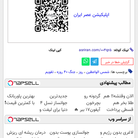
اپلیکیشن عصر ایران
لینک کوتاه:
کپی لینک
‌گزارش خطا در خبر
برچسب ها:
شمس الواعظین
،
روز
،
جنگ ۴۰ روزه
،
تقویم
مطالب پیشنهادی
الان وقتشه‼️ هم
گردونه رو
جدیدترین
بهترین پاوربانک
طلا بخر هم
بچرخون
جوانساز نسل 4
با کمترین قیمت❗
قسطی پرداخت
آیفون17 ببر 🔥
دنیا برای لیفت و
کن!
کلاژن سازی 😍
از سراسر وب
مشاوره رایگانه
لاغری بدون رژیم و
جوانسازی پوست بدون
درمان ریشه ای ریزش