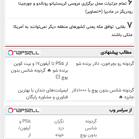
6
تمام جزئیات محل برگزاری عروسی کریستیانو رونالدو و جورجینا
رودریگز در مادیرا (+تصاویر)
7
بقایی: توافق مکه یعنی کشورهای منطقه دیگر نمی‌توانند به آمریکا
متکی باشند
مطالب پیشنهادی
گردونه رو بچرخون، دلار برنده شو
از PS5 تا آیفون17 و بیت کوین
برنده شو 🔥 گردونه شانس بدون
پوچ 💥
گردونه شانس بدون پوچ با 1000دلار
ایمپلنت‌های دندان با بهترین
جایزه 🔥
فناوری و مشاوره رایگان
از سراسر وب
گردونه
نگران
PS5 و
شانس
دزد
آیفون17
بدون پوچ
خونه
از