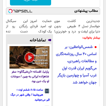
مطالب پیشنهادی
جدیدترین
کاشت موی
حمایت امروز
این سیگنال
جوانساز نسل 4
طبیعی بدون
تو، امید فردای
رایگان رو از
دنیا برای لیفت و
درد و خونریزی!
یک کودک
دست نده
کلاژن سازی 😍
😍😍
(مدت محدود)
بیشتر بخوانید:
تماشاخانه
مشاوره رایگانه
شمس‌الواعظین: بر
اساس ۴۰ سال روزنامه‌نگاری
و مطالعات راهبردی،
می‌گویم ایران قدرت اول
پارتیا، افسانه «آن‌شیگائو»؛ سفر
غرب آسیا و چهارمین بازیگر
شاهزاده ایرانی به چین / سوغات
او یک دین بود
جهان خواهد شد
ساعت ۸:۱۵ ششم اوت ؛
هیروشیما / وقتی شهر در دیگ
قیر می‌جوشید