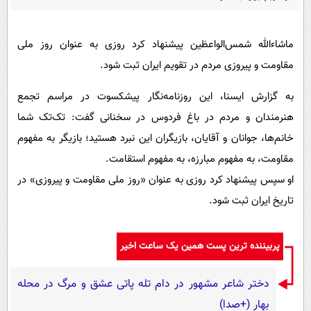
پیامک
سرگرمی
روانشناسی
فناوری
ماشاءالله شمس‌الواعظین پیشنهاد کرد روزی به عنوان روز ملی
آشپزی
گوناگون
مقاومت و پیروزی مردم در تقویم ایران ثبت شود.
دانلود
حوادث
به گزارش ایسنا، این روزنامه‌نگار پیشکسوت در مراسم تجمع
محیط زیست
هنرمندان و مردم در باغ فردوس در سخنانی گفت: تک‌تک شما
سلامت
خانم‌ها، جوانان و آقایان، بازیگران این نبرد هستید؛ بازیگر به مفهوم
مقاومت، به مفهوم مبارزه، به مفهوم استقامت.
فرهنگی
او سپس پیشنهاد کرد روزی به عنوان «روز ملی مقاومت و پیروزی» در
بین الملل
تاریخ ایران ثبت شود.
اجتماعی
حیات وحش
پربیننده ترین پست همین یک ساعت اخیر
سیاست خارجی
دختر شاعر مشهور در دام تله پاتی عشق و مرگ در محله
بهار (+صدا)