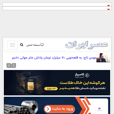
باز
نسخه اصلی
و
صفحه اول
مهدی تاج: به قلعه‌نویی ۷۰ میلیارد تومان پاداش جام جهانی دادیم
بسته
تماس با ما
کردن
آرشیو
منو
جستجو
نظرسنجی
آب و هوا
اوقات شرعی
پیوند ها
سواد زندگی