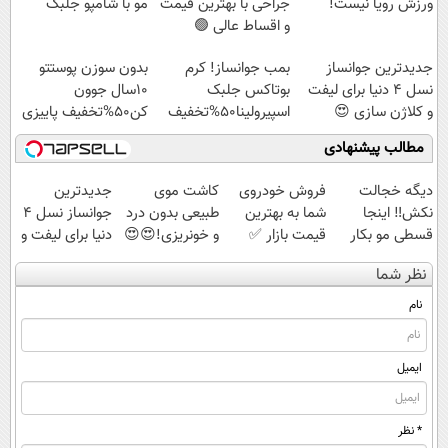
ورزش رویا نیست!
جراحی با بهترین قیمت
مو با شامپو جلبک
و اقساط عالی 🟢
جدیدترین جوانساز
بمب جوانساز! کرم
بدون سوزن پوستتو
نسل 4 دنیا برای لیفت
بوتاکس جلبک
10سال جوون
و کلاژن سازی 😍
اسپیرولینا50%تخفیف
کن50%تخفیف پاییزی
مشاوره رایگانه
مطالب پیشنهادی
دیگه خجالت
فروش خودروی
کاشت موی
جدیدترین
نکش‼️ اینجا
شما به بهترین
طبیعی بدون درد
جوانساز نسل 4
قسطی مو بکار
قیمت بازار ✅
و خونریزی!😍😍
دنیا برای لیفت و
(تضمینی)
کلاژن سازی 😍
نظر شما
مشاوره رایگانه
نام
ایمیل
* نظر