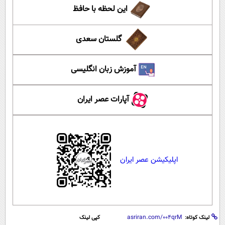
این لحظه با حافظ
گلستان سعدی
آموزش زبان انگلیسی
آپارات عصر ایران
اپلیکیشن عصر ایران
لینک کوتاه:
کپی لینک