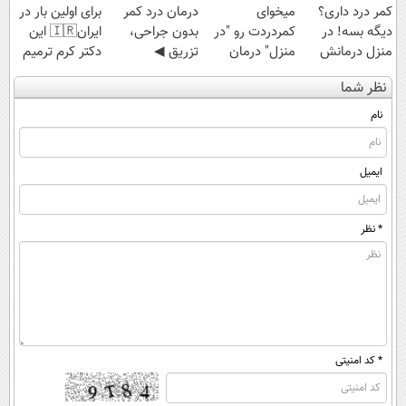
کمر درد داری؟
میخوای
درمان درد کمر
برای اولین بار در
دیگه بسه! در
کمردردت رو "در
بدون جراحی،
ایران🇮🇷 این
منزل درمانش
منزل" درمان
تزریق ◀
دکتر کرم ترمیم
کن
کنی؟ (◂فیلم +
پرسش‌نامه رو پر
کننده 23 روزه
نظر شما
(◀پرسش‌نامه)
◂پرسش‌نامه)
کن ▶
ساخت!
نام
ایمیل
* نظر
* کد امنیتی