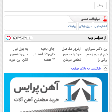
اعتبارسنجی
دیزل ژنراتور
بوکینگ
از سراسر وب
این دکتر شیرازی
آرتروز مفاصل
جای بخیه
به پول نیاز
کرم ترمیم زخم
خود را به طور
داری؟؟ فقط در
داری؟ همین
ایرانی را
قطعی درمان
3 هفته
الان این دوره
ساخت!!!
کنید!
ترمیمش کن!😍
رایگان رو شرکت
بازگشت به بالای صفحه
◗پرسش‌نامه◖
کن تا دیر نشده!