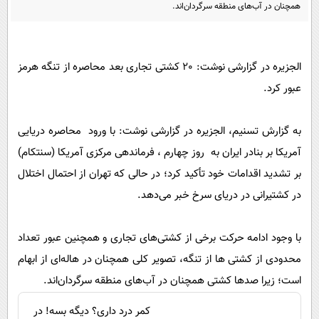
پیامک
همچنان در آب‌های منطقه سرگردان‌اند.
سرگرمی
روانشناسی
فناوری
آشپزی
گوناگون
الجزیره در گزارشی نوشت: 20 کشتی تجاری بعد محاصره از تنگه هرمز
دانلود
حوادث
عبور کرد.
محیط زیست
به گزارش تسنیم، الجزیره در گزارشی نوشت: با ورود محاصره دریایی
سلامت
آمریکا بر بنادر ایران به روز چهارم ، فرماندهی مرکزی آمریکا (سنتکام)
فرهنگی
بر تشدید اقدامات خود تأکید کرد؛ در حالی که تهران از احتمال اختلال
بین الملل
در کشتیرانی در دریای سرخ خبر می‌دهد.
اجتماعی
با وجود ادامه حرکت برخی از کشتی‌های تجاری و همچنین عبور تعداد
حیات وحش
محدودی از کشتی ها از تنگه، تصویر کلی همچنان در هاله‌ای از ابهام
سیاست خارجی
است؛ زیرا صدها کشتی همچنان در آب‌های منطقه سرگردان‌اند.
کمر درد داری؟ دیگه بسه! در