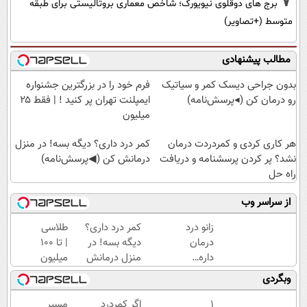
7
برج های دوقلوی نیویورک؛ شاخص معماری بروتالیستی برای طبقه
متوسط (+تصاویر)
مطالب پیشنهادی
بدون جراحی دیسک کمر و سیاتیک
فرم خود را در بزرگترین جشنواره
رو درمان کن (◂پرسش‌نامه)
ایمپلنت تهران پر کنید ! | فقط ۲۵
میلیون
هر کاری کردی و کمردردت درمان
کمر درد داری؟ دیگه بسه! در منزل
نشد؟ پر کردن پرسشنامه و دریافت
درمانش کن (◀پرسش‌نامه)
راه حل
از سراسر وب
زانو درد
کمر درد داری؟
طلاسی
درمان
دیگه بسه! در
| تا 100
داره…
منزل درمانش
میلیون
چرا
کن
وام
وبگردی
هنوز
(◀پرسش‌نامه)
آنی
داری
خرید
۱
اگر کمردرد
مسیر