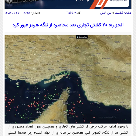
سیاسی
اقتصاد
صفحه نخست
»
بین الملل
کد
۱۱۵۶۵۰۸
انتشار:
۱۸:۲۵ - ۲۷-۰۱-۱۴۰۵
جامعه
اقتصادی
الجزیره: 20 کشتی تجاری بعد محاصره از تنگه هرمز عبور کرد
ورزشی
اجتماعی
خودرو
بین الملل
حوادث
فرهنگ و هنر
سیاست خارجی
سلامت
علم و دانش
یک برش دانایی
قرآن
فناوری و It
محیط زیست
گوناگون
علمی
سفر و تفریح
فیلم
سرگرمی
اخبار کریپتو
عصر ایران 2
اقتصاد
باشگاه مغز
آموزش زبان
خواندنی ها و دیدنی ها
ورزش
مجله تصویری سلاح
با وجود ادامه حرکت برخی از کشتی‌های تجاری و همچنین عبور تعداد محدودی از
داستان کوتاه
سیاست
کشتی ها از تنگه، تصویر کلی همچنان در هاله‌ای از ابهام است؛ زیرا صدها کشتی