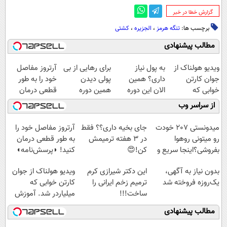
‌گزارش خطا در خبر
برچسب ها:
تنگه هرمز
،
الجزیره
،
کشتی
مطالب پیشنهادی
ویدیو هولناک از
به پول نیاز
برای رهایی از بی
آرتروز مفاصل
جوان کارتن
داری؟ همین
پولی دیدن
خود را به طور
خوابی که
الان این دوره
همین دوره
قطعی درمان
میلیاردر شد.
رایگان رو شرکت
رایگان کافیه!
کنید!
از سراسر وب
آموزش رایگان
کن تا دیر نشده!
(شمارتو وارد کن)
◗پرسش‌نامه◖
میدونستی 207 خودت
جای بخیه داری؟؟ فقط
آرتروز مفاصل خود را
رو میتونی روهوا
در 3 هفته ترمیمش
به طور قطعی درمان
بفروشی؟اینجا سریع و
کن!😍
کنید! ◗پرسش‌نامه◖
راحت بفروش
بدون نیاز به آگهی،
این دکتر شیرازی کرم
ویدیو هولناک از جوان
یک‌روزه فروخته شد
ترمیم زخم ایرانی را
کارتن خوابی که
ساخت!!!
میلیاردر شد. آموزش
رایگان
مطالب پیشنهادی