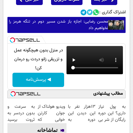
اشتراک گذاری :
محسن رضایی: اجازه باز شدن مسیر دوم در تنگه هرمز را
نخواهیم داد
در منزل بدون هیچگونه عمل
و تزریقی زانو دردت رو درمان
کن!
◀ پرسش‌نامه
مطالب پیشنهادی
به پول نیاز
13هزار نفر با
ویدیو هولناک از
به سرعت و
داری؟ این دوره
این دیدن این
جوان کارتن
بدون دردسر به
رایگان از شر بی
دوره به
خوابی که
ثروت برسید
پولی خلاصت
آرزوهاشون
میلیاردر شد.
(دوره کاملا
تماشاخانه
میکنه
رسیدن |
آموزش رایگان
رایگان