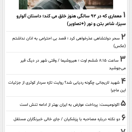
1
معماری که در 92 سالگی هنوز خلق می کند؛ داستان آلوارو
سیزا، شاعر بتن و نور (+تصاویر)
2
سحر دولتشاهی عذرخواهی کرد ؛ قصد بی احترامی به اذان نداشتم
(عکس)
3
ساعت ۸:۱۵ ششم اوت ؛ هیروشیما / وقتی شهر در دیگ قیر
می‌جوشید
4
شهید لاریجانی چگونه ردیابی شد؟ روایت تازه سردار کوثری از جزئیات
این ماجرا
5
اکونومیست: پرداخت عوارض به ایران بهتر از ادامه تنش است
6
دو نکته درباره مصاحبه با پزشکیان / جای خالی خبرنگاران مستقل