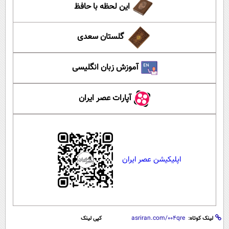
این لحظه با حافظ
گلستان سعدی
آموزش زبان انگلیسی
آپارات عصر ایران
اپلیکیشن عصر ایران
لینک کوتاه:
کپی لینک