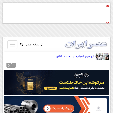
باز
نسخه اصلی
و
صفحه اول
داروهای کمیاب در دست دلالان!
بسته
تماس با ما
کردن
آرشیو
منو
جستجو
نظرسنجی
آب و هوا
اوقات شرعی
پیوند ها
سواد زندگی