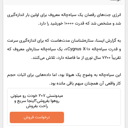
پیامک
سرگرمی
روانشناسی
فناوری
انرژی جت‌های رقصان یک سیاه‌چاله معروف برای اولین بار اندازه‌گیری
شد و مشخص شد که قدرت ۱۰۰۰۰ خورشید را دارد.
آشپزی
گوناگون
دانلود
حوادث
به گزارش ایسنا، ستاره‌شناسان مدت‌هاست که برای اندازه‌گیری سرعت
محیط زیست
و قدرت سیاه‌چاله «Cygnus X-1»، یک سیاه‌چاله ستاره‌ای معروف که
سلامت
تقریباً ۷۲۰۰ سال نوری از ما فاصله دارد، تلاش می‌کنند.
فرهنگی
این سیاه‌چاله به وضوح یک هیولا بود، اما داده‌هایی برای اثبات حجم
بین الملل
کار واقعی آن همچنان مبهم باقی مانده بود.
اجتماعی
میدونستی 207 خودت رو میتونی
حیات وحش
روهوا بفروشی؟اینجا سریع و
راحت بفروش
سیاست خارجی
درخواست فروش