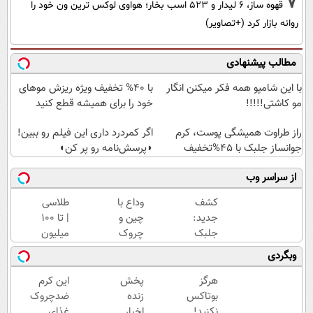
7
قهوه ساز، 6 لیدار و 523 اسب بخار؛ هواوی لوکس ترین ون خود را
روانه بازار کرد (+تصاویر)
مطالب پیشنهادی
با این شامپو همه فکر میکنن انگار
با 40% تخفیف ویژه ریزش موهای
مو کاشتی!!!!!
خود را برای همیشه قطع کنید
راز طراوت همیشگی پوست، کرم
اگر کمردرد داری این فیلم رو ببین!
جوانساز جلبک با 45%تخفیف
◗پرسش‌نامه رو پر کن◖
از سراسر وب
کشف
وداع با
طلاسی
جدید:
چین و
| تا 100
جلبک
چروک
میلیون
اسپیرولینا
های
وام
وبگردی
پیری را
سطحی و
آنی
متوقف
عمقی
خرید
هرگز
پخش
این کرم
می
پوست...
طلا💰
بوتاکس
زنده
ضدچروک
کند50%تخفیف
ثبت
نکنید!
اخبار
غذای