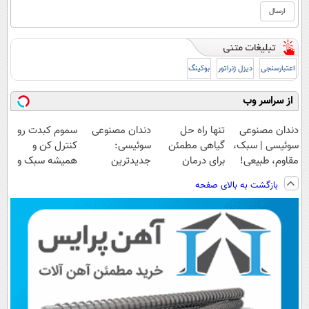
اعتبارسنجی
دیزل ژنراتور
بوکینگ
از سراسر وب
دندان مصنوعی
تنها راه حل
دندان مصنوعی
سموم کبدت رو
سوئیسی | سبک،
گیاهی مطمئن
سوئیسی:
کنترل کن و
مقاوم، طبیعی!
برای درمان
جدیدترین
همیشه سبک و
ویزیت
کبدچرب(تخفیف
فناوری اروپا،
سالم باش🌱
بازگشت به بالای صفحه
رایگان+پرداخت
تا امشب)
سبک و مقاوم |
اقساطی😍
پرداخت قسطی