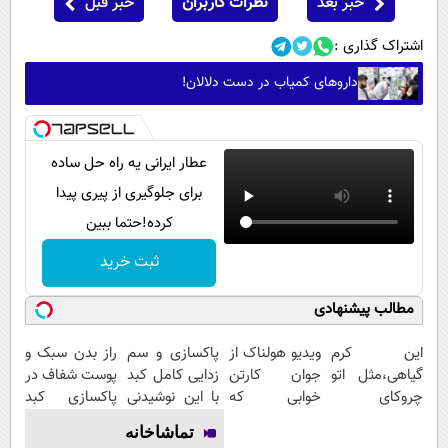
خبر بعد
نظرات کاربران
خبر قبل
اشتراک گذاری :
داروهای کمیاب در دست دلالان!
عطار ایرانی یه راه حل ساده
برای جلوگیری از پیری پیدا
کرده!حتما ببین
ثبت خرید
مطالب پیشنهادی
این کرم
ویدیو هولناک از
پاکسازی و سم
راز بدن سبک و
گیاهی،مثل اتو
جوان کارتن
زدایی کامل کبد
پوست شفاف در
چروکای
خوابی که
با این نوشیدنی
پاکسازی کبد
پوستتوصاف
میلیاردر شد.
گیاهی55%تخفیف
نهفته است!
تماشاخانه
میکنه!50%تخفیف
آموزش رایگان