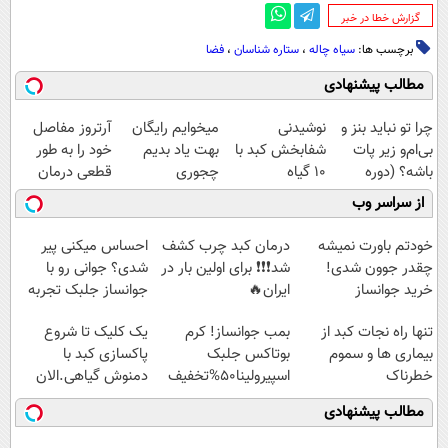
‌گزارش خطا در خبر
برچسب ها:
سیاه چاله
،
ستاره شناسان
،
فضا
مطالب پیشنهادی
چرا تو نباید بنز و
نوشیدنی
میخوایم رایگان
آرتروز مفاصل
بی‌ام‌و زیر پات
شفابخش کبد با
بهت یاد بدیم
خود را به طور
باشه؟ (دوره
10 گیاه
چجوری
قطعی درمان
رایگان درآمد
موثر(تخفیف تا
پولدارشی! باور
کنید!
از سراسر وب
میلیاردی)
امشب)
نداری امتحانش
◗پرسش‌نامه◖
مجانیه
خودتم باورت نمیشه
درمان کبد چرب کشف
احساس میکنی پیر
چقدر جوون شدی!
شد❗❗❗ برای اولین بار در
شدی؟ جوانی رو با
خرید جوانساز
ایران🔥
جوانساز جلبک تجربه
اسپیرولینا با تخفیف
(100%گیاهی+تخفیف)
کن
تنها راه نجات کبد از
بمب جوانساز! کرم
یک کلیک تا شروع
ویژه
بیماری ها و سموم
بوتاکس جلبک
پاکسازی کبد با
خطرناک
اسپیرولینا50%تخفیف
دمنوش گیاهی.الان
بخر یه عمر سالم باش
مطالب پیشنهادی