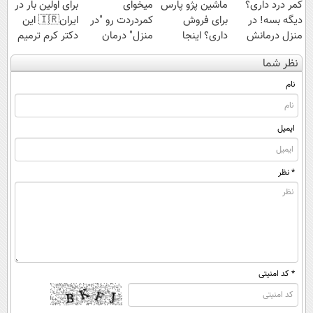
کمر درد داری؟
ماشین پژو پارس
میخوای
برای اولین بار در
دیگه بسه! در
برای فروش
کمردردت رو "در
ایران🇮🇷 این
منزل درمانش
داری؟ اینجا
منزل" درمان
دکتر کرم ترمیم
کن
سریع بفروشش
کنی؟ (◂فیلم +
کننده 23 روزه
نظر شما
(◀پرسش‌نامه)
◂پرسش‌نامه)
ساخت!
نام
ایمیل
* نظر
* کد امنیتی