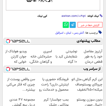
لینک کوتاه:
کپی لینک
‌گزارش خطا در خبر
برچسب ها:
آتش بس
،
لبنان
،
اسرائیل
مطالب پیشنهادی
آرتروز مفاصل
نوشیدنی
اسپری
ویدیو هولناک از
خود را به طور
شفابخش کبد با
حشره‌کش خانه
جوان کارتن
قطعی درمان
10 گیاه
و گیاهان خانگی،
خوابی که
کنید!
موثر(تخفیف تا
نابودکننده انواع
میلیاردر شد.
از سراسر وب
◗پرسش‌نامه◖
امشب)
حشرات خانگی و
آموزش رایگان
آفات
این کرم گیاهی،مثل اتو
فروشگاه حضوری یا
سن واقعی پوستت از
چروکای پوستتوصاف
اینترنتی داری؟ راحت
چیزی که فکر می‌کنی
میکنه!50%تخفیف
محصول و خدماتت رو
بیشتره...
بفروش
بدون سوزن پوستتو
بمب جوانساز! کرم
مجموعه 47 عددی
10سال جوون
بوتاکس جلبک
دریل پیچ گوشتی