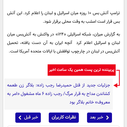
پیامک
سرگرمی
روانشناسی
ترامپ آتش بس 10 روزه میان اسرائیل و لبنان را اعلام کرد. این آتش
فناوری
بس قرار است امشب به وقت محلی برقرار شود.
آشپزی
گوناگون
دانلود
به گزارش میزان، شبکه اسرائیلی «i۲۴» در واکنش به آتش‌بس میان
حوادث
لبنان و اسرائیل اعلام کرد آنچه ایران به آن دست یافته، تحمیل
محیط زیست
آتش‌بس در لبنان در چارچوب توافقش با ایالات متحده آمریکا است.
سلامت
فرهنگی
پربیننده ترین پست همین یک ساعت اخیر
بین الملل
جزئیات جدید از قتل حمیدرضا رجب زاده: بلاگر زن طعمه
اجتماعی
کشاندن مداح به قرار مرگ/ رجب زاده 6 ماه مشغول «امر به
حیات وحش
معروف» خانم بلاگر بود
سیاست خارجی
خبر بعد
نظرات کاربران
خبر قبل