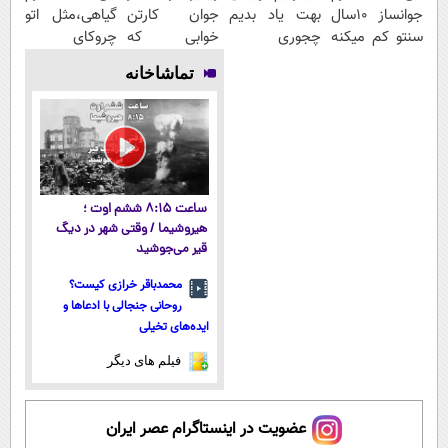
جوانساز 10سال
بهت یاد بدیم
جوان کارتن
گیاهی،مثل اتو
سنتو کم میکنه
چجوری
خوابی که
چروکای
(با تخفیف ویژه)
پولدارشی! باور
میلیاردر شد.
پوستتوصاف
تماشاخانه
نداری امتحانش
آموزش رایگان
میکنه!50%تخفیف
مجانیه
ساعت ۸:۱۵ ششم اوت ؛
هیروشیما / وقتی شهر در دیگ
قیر می‌جوشید
محمدباقر خرازی کیست؟
روحانی جنجالی با ادعاها و
ایده‌های تخیلی
فیلم های دیگر
عضویت در اینستاگرام عصر ایران