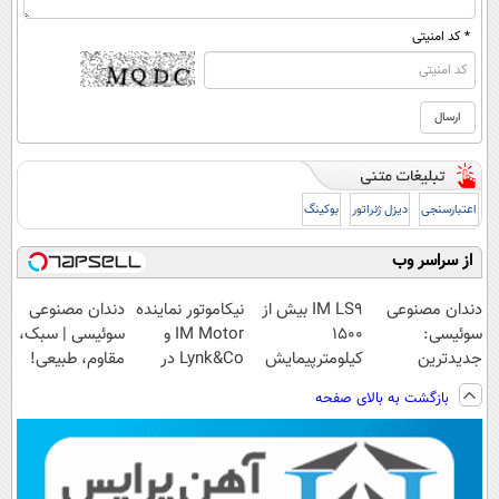
* کد امنیتی
اعتبارسنجی
دیزل ژنراتور
بوکینگ
از سراسر وب
دندان مصنوعی
IM LS9 بیش از
نیکاموتور نماینده
دندان مصنوعی
سوئیسی:
1500
IM Motor و
سوئیسی | سبک،
جدیدترین
کیلومترپیمایش
Lynk&Co در
مقاوم، طبیعی!
فناوری اروپا،
با یکبار شارژ
ایران
ویزیت
بازگشت به بالای صفحه
سبک و مقاوم |
رایگان+پرداخت
پرداخت قسطی
اقساطی😍