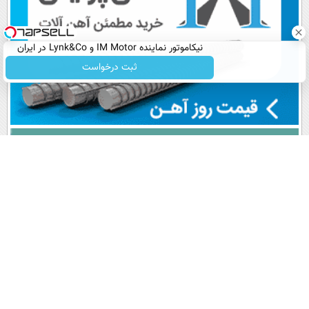
نیکاموتور نماینده IM Motor و Lynk&Co در ایران
ثبت درخواست
پربیننده های روز
آخرین اخبار