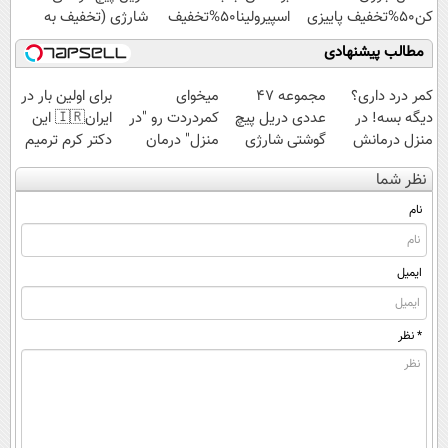
کن50%تخفیف پاییزی
اسپیرولینا50%تخفیف
شارژی (تخفیف به
مدت محدود)
مطالب پیشنهادی
کمر درد داری؟
مجموعه 47
میخوای
برای اولین بار در
دیگه بسه! در
عددی دریل پیچ
کمردردت رو "در
ایران🇮🇷 این
منزل درمانش
گوشتی شارژی
منزل" درمان
دکتر کرم ترمیم
کن
(تخفیف به مدت
کنی؟ (◂فیلم +
کننده 23 روزه
نظر شما
(◀پرسش‌نامه)
محدود)
◂پرسش‌نامه)
ساخت!
نام
ایمیل
* نظر