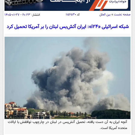
سیاسی
اقتصاد
صفحه نخست
»
بین الملل
کد
۱۱۵۶۵۳۰
انتشار:
۲۰:۲۳ - ۲۷-۰۱-۱۴۰۵
جامعه
اقتصادی
شبکه اسرائیلی «i۲۴»: ایران آتش‌بس لبنان را بر آمریکا تحمیل کرد
ورزشی
اجتماعی
خودرو
بین الملل
حوادث
فرهنگ و هنر
سیاست خارجی
سلامت
علم و دانش
یک برش دانایی
قرآن
فناوری و It
محیط زیست
گوناگون
علمی
سفر و تفریح
فیلم
سرگرمی
اخبار کریپتو
عصر ایران 2
اقتصاد
باشگاه مغز
آموزش زبان
خواندنی ها و دیدنی ها
ورزش
مجله تصویری سلاح
آنچه ایران به آن دست یافته، تحمیل آتش‌بس در لبنان در چارچوب توافقش با ایالات
داستان کوتاه
سیاست
متحده آمریکا است.