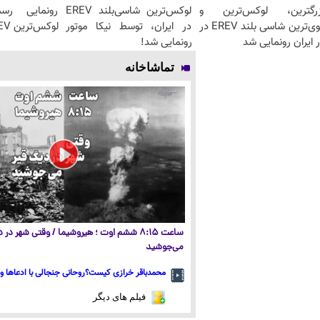
زرگترین، لوکس‌ترین و
لوکس‌ترین شاسی‌بلند EREV
قوی‌ترین شاسی بلند EREV در
در ایران، توسط نیکا موتور
لوکس‌ترین EREV در ایران
 ایران رونمایی شد
رونمایی شد!
تماشاخانه
ساعت ۸:۱۵ ششم اوت ؛ هیروشیما / وقتی شهر در
می‌جوشید
محمدباقر خرازی کیست؟روحانی جنجالی با ادعاها و 
فیلم های دیگر