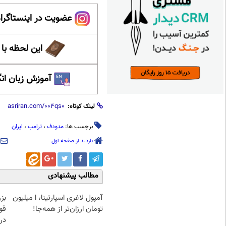
عضویت در اینستاگرام
این لحظه با
آموزش زبان ان
لینک کوتاه:
برچسب ها:
مدودف
،
ترامپ
،
ایران
بازدید از صفحه اول
مطالب پیشنهادی
آمپول لاغری اسپارتینا، ا میلیون
بز
تومان ارزان‌تر از همه‌جا!
در 