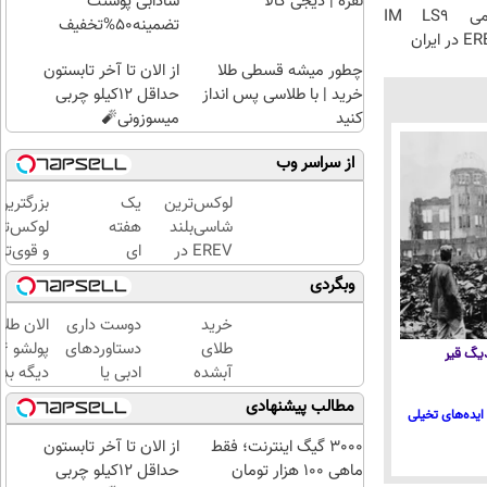
نقره | دیجی کالا
شادابی پوستت
رونمایی رسمی IM LS9
تضمینه50%تخفیف
چطور میشه قسطی طلا
از الان تا آخر تابستون
خرید | با طلاسی پس انداز
حداقل 12کیلو چربی
کنید
میسوزونی🧨
از سراسر وب
لوکس‌ترین
یک
بزرگترین
شاسی‌بلند
هفته
لوکس‌تر
EREV در
ای
و قوی‌تر
ایران،
کتابت
شاسی بل
وبگردی
توسط نیکا
را با
EREV
موتور
مجوز
در ایران
خرید
دوست داری
الان طلا
رونمایی
رسمی
رونمایی
طلای
دستاوردهای
 دیگ قیر
شد!
چاپ
شد
آبشده
ادبی یا
دیگه بده
کن !
حتی با
علمی خود را
سرمایه‌گ
مطالب پیشنهادی
ایده‌های تخیلی
کلیک
۱۰۰هزارتومان
فوری به
طلا با ا
کن تا
کتاب تبدیل
بی‌بهره
3000 گیگ اینترنت؛ فقط
از الان تا آخر تابستون
فرصت
کنی؟
ماهی 100 هزار تومان
حداقل 12کیلو چربی