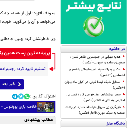
مدودف افزود: اول از همه، چه کس
می‌خواهد و آن را می‌گوید. خوب، ا
وی خاطرنشان کرد: چنین جاه‌طلبی‌ه
در حاشیه
پربیننده ترین پست همین ی
هدیه تهرانی در جدیدترین ظاهر شدن ،
همچنان ساده و اسپورت (عکس)
تسنیم تایید کرد: رجب‌زاد
عکس پدرانه سپند امیرسلیمانی با شعری
احساسی (+عکس)
استایل شیک لیندا کیانی در اکران ماه پنهان
خبر بعد
(+عکس)
سحر دولتشاهی عذرخواهی کرد ؛ قصد بی
اشتراک گذاری :
احترامی به اذان نداشتم (عکس)
خلاصه بازی یوونتوس - ای
بازیگران زن سریال «بامداد خمار» در پشت
صحنه به سبک دوران قاجار (عکس)
مطالب پیشنهادی
باشگاه مغز