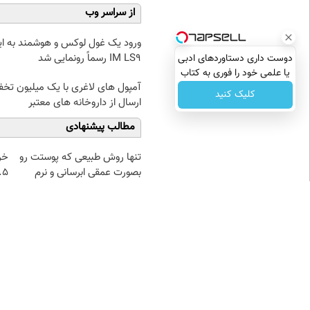
از سراسر وب
ورود یک غول لوکس و هوشمند به ایر
IM LS9 رسماً رونمایی شد
دوست داری دستاوردهای ادبی
یا علمی خود را فوری به کتاب
آمپول های لاغری با یک میلیون تخف
تبدیل کنی؟
کلیک کنید
ارسال از داروخانه های معتبر
مطالب پیشنهادی
تنها روش طبیعی که پوستت رو
خر
بصورت عمقی ابرسانی و نرم
۰.۵ گرم تا
میکنه
نظر شما
نام
ایمیل