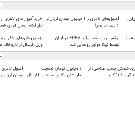
ان،
آمپول‌های لاغری را ۱ میلیون تومان ارزان‌تر
خریدآمپول‌های لاغری از 
از همه‌جا بخر!
اطرافت، ارسال فوری همرا
یف |
لوکس‌ترین شاسی‌بلند EREV در ایران،
بهترین داروهای لاغری 
توسط نیکا موتور رونمایی شد!
وزن، ارسال از داروخانه 
ید شمش پلمپ طلاسی، از
۱ میلیون تومان تخفیف
آمپول لاغری اس
 ۱۰ گرم
داروهای لاغری منتخب با ارسال
تومان ارزان‌تر
از داروخانه نزدیکت
اعتبارسنجی
دیزل ژنراتور
بوکینگ