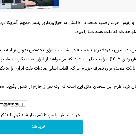
و رئیس حزب روسیه متحد در واکنش به خیال‌پردازی رئیس‌جمهور آمریکا در
واهد داد که نفت همه دنیا را ببرد.
نووستی، دیمیتری مدودف روز پنجشنبه در نشست شورای تخصصی تدوین برنامه م
متحد افزود: در اواخر ماه مارس (فروردین ۱۴۰۵)، ترامپ اظهار داشت که می‌خواهد از ایران نفت بگیرد
ش ایالات متحده برای تصرف جزیره خارک، قطب اصلی صادرات نفت ایران، را رد نکر
 کرد: طرح این سخنان مثل این است که یک نفر از خارج از کشور بگوید: «ما
خرید شمش پلمپ طلاسی، از ۰.۵ گرم تا ۱۰ گرم
خریدطلا