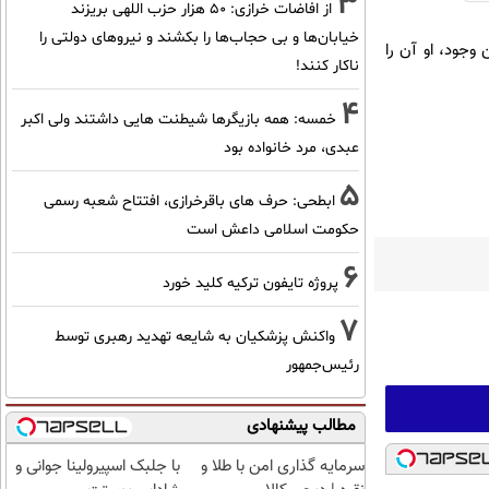
3
از افاضات خرازی: ۵۰ هزار حزب اللهی بریزند
خیابان‌ها و بی حجاب‌ها را بکشند و نیرو‌های دولتی را
وجود، او آن را
ناکار کنند!
4
خمسه: همه بازیگرها شیطنت هایی داشتند ولی اکبر
عبدی، مرد خانواده بود
5
ابطحی: حرف های باقرخرازی، افتتاح شعبه رسمی
حکومت اسلامی داعش است
6
پروژه تایفون ترکیه کلید خورد
7
واکنش پزشکیان به شایعه تهدید رهبری توسط
رئیس‌جمهور
مطالب پیشنهادی
سرمایه گذاری امن با طلا و
با جلبک اسپیرولینا جوانی و