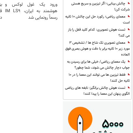
چالش بینایی؛ اگر تیزبین و سریع هستی
ورود یک غول لوکس و
ب
شرکت کن!
هوشمند به ایران، IM LS9
معمای ریاضی؛ رکورد حل این چالش 10 ثانیه
رسماً رونمایی شد
در
است
تست هوش تصویری: کدام کلید قفل را باز
می کند؟
معمای تصویری تک شاخ ها / تشخیص 3
مورد زیر 10 ثانیه برابر با دقت و هوش بصری فوق
العاده
یک معمای ریاضی/ خیلی ها برای رسیدن به
جواب دچار چالش می شوند، شما چطور؟
فقط تیزبین ها می توانند این معما را در 10
ثانیه حل کنند!
تست هوش چالش برانگیز: نابغه های ریاضی
الگوی پنهان این معما را پیدا کنند!