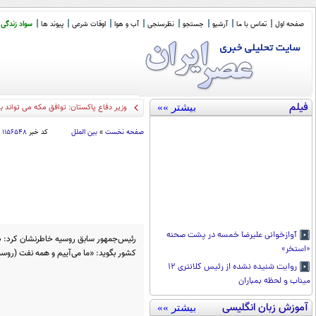
صفحه اول
تماس با ما
آرشیو
جستجو
نظرسنجی
آب و هوا
اوقات شرعی
پیوند ها
سواد زندگی
فیلم
بیشتر »»
وزیر دفاع پاکستان: توافق مکه می تواند 
صفحه نخست
»
بین الملل
کد خبر
۱۱۵۶۵۴۸
آوازخوانی علیرضا خمسه در پشت صحنه
رئیس‌جمهور سابق روسیه خاطرنشان کرد: ط
«استخر»
کشور بگوید: «ما می‌آییم و همه نفت (روسیه
روایت شنیده نشده از رئیس کلانتری ۱۲
میناب و لحظه بمباران
آموزش زبان انگلیسی
بیشتر »»