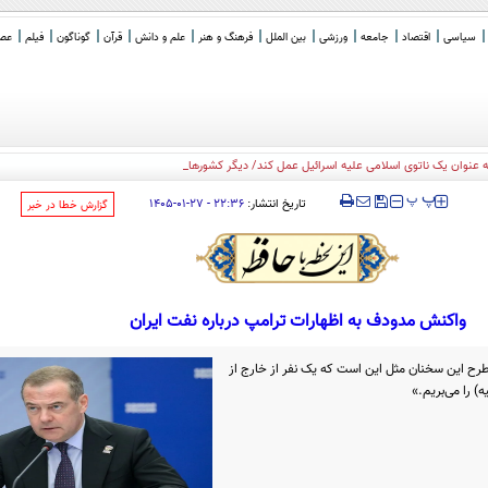
سیاسی
اقتصاد
جامعه
ورزشی
بین الملل
فرهنگ و هنر
علم و دانش
قرآن
گوناگون
فیلم
عصر 
به عنوان یک ناتوی اسلامی علیه اسرائیل عمل کند/ دیگر کشورهای اسلامی هم می ت
_
‍‍‍ پ
پ
تاریخ انتشار:
۲۲:۳۶ - ۲۷-۰۱-۱۴۰۵
‌گزارش خطا در خبر
واکنش مدودف به اظهارات ترامپ درباره نفت ایران
رح این سخنان مثل این است که یک نفر از خارج از
) را می‌بریم.»