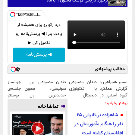
برخورد تاریخی موشک فالکون ۹ با ماه
درد زانو رو برای همیشه از
یادت ببر! ◀ پرسش‌نامه رو
تکمیل کن ▶
◀ پرسش‌نامه
مطالب پیشنهادی
مسیر همراهی و
دندان مصنوعی
دندان مصنوعی
این جوانساز
گزارش عملکرد
با تکنولوژی
سوئیسی:
همون جلسه‌ی
گروه اسنپ در
دیجیتال
جدیدترین
اول پوستتو
۱۴۰۴
سوئیسی🇨🇭
فناوری اروپا،
جوونتر می‌کنه
بیشتر بخوانید:
تماشاخانه
سبک و مقاوم |
✨ 2سال
شاهزاده بریتانیایی ۲۵
پرداخت قسطی
ماندگاری داره
نفر را هنگام مأموریتش در
افغانستان کشته است