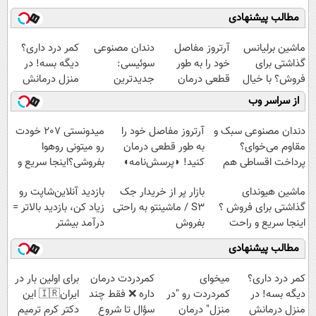
مطالب پیشنهادی
ماشین برلیانس
آرتروز مفاصل
دندان مصنوعی
کمر درد داری؟
گذاشتی برای
خود را به طور
سوئیسی:
دیگه بسه! در
فروش؟ با خیال
قطعی درمان
جدیدترین
منزل درمانش
راحت بفروش
کنید!
فناوری اروپا،
کن
از سراسر وب
◗پرسش‌نامه◖
سبک و مقاوم |
(◀پرسش‌نامه)
پرداخت قسطی
دندان مصنوعی سبک و
آرتروز مفاصل خود را
میدونستی 207 خودت
مقاوم می‌خوای؟
به طور قطعی درمان
رو میتونی روهوا
پرداخت اقساطی هم
کنید! ◗پرسش‌نامه◖
بفروشی؟اینجا سریع و
داریم!😍 | 📍تهران
راحت بفروش
ماشین هیوندای
بازار پر از خریدار جک
بازدید آنلاین‌شاپت رو
گذاشتی برای فروش ؟
S3 / ماشینتو به راحتی
زیاد کن، بازدید بالاتر =
اینجا سریع و راحت
بفروش
درآمد بیشتر
بفروش
مطالب پیشنهادی
کمر درد داری؟
میخوای
‌کمردردت درمان
برای اولین بار در
دیگه بسه! در
کمردردت رو "در
داره ❌ فقط چند
ایران🇮🇷 این
منزل درمانش
منزل" درمان
سؤال تا شروع
دکتر کرم ترمیم