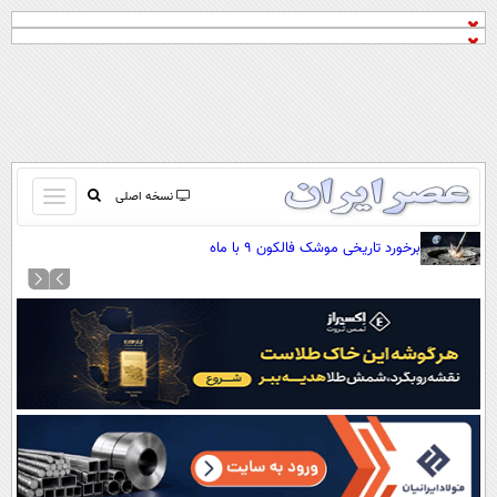
باز
نسخه اصلی
و
صفحه اول
برخورد تاریخی موشک فالکون ۹ با ماه
بسته
تماس با ما
کردن
آرشیو
منو
جستجو
نظرسنجی
آب و هوا
اوقات شرعی
پیوند ها
سواد زندگی