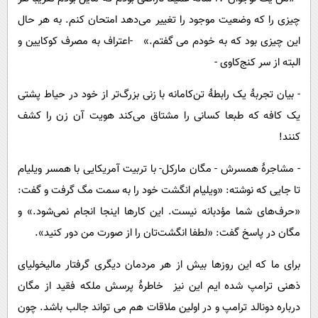
چیزی را که وضعیت موجود را تغییر می‌دهد امتحان کنم. به هر حال
این چیزی بود که به خودم می گفتم.» -اعتراف به مصرف کوکایین و
البته از سر کنج‌کاوی -
- بیان تجربۀ یک رابطۀ تن‌کامانه با زنی بزرگ‌تر از خود در حیاط پشتی
یک کافه که طبعا کسانی را مشتاق می‌کند هویت آن زن را کشف
کنند!
- مشاجرۀ همسرش - مگان مارکل- با تربیت آمریکایی با همسر ویلیام
تا جایی که نوشته: «ویلیام انگشت خود را به سمت مگ گرفت و گفت:
«‌حرف‌های شما مؤدبانه نیست. این کارها اینجا انجام نمی‌شود.» و
مگان در پاسخ گفت: «لطفا انگشت‌تان را از صورت من دور کنید».
برای ما که این روزها بیش از هر مردمان دیگری گرفتار مالیخولیای
ذهنی ترامپ شده ایم این نیز خاطرۀ پرسش ملکه فقید از مگان
درباره دونالد ترامپ و در اولین ملاقات هم می تواند جالب باشد. چون