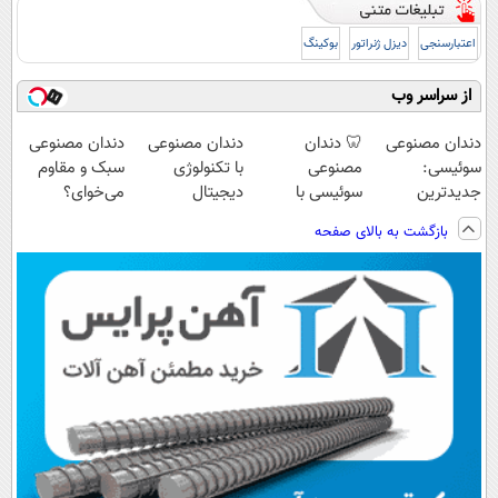
اعتبارسنجی
دیزل ژنراتور
بوکینگ
از سراسر وب
دندان مصنوعی
🦷 دندان
دندان مصنوعی
دندان مصنوعی
سوئیسی:
مصنوعی
با تکنولوژی
سبک و مقاوم
جدیدترین
سوئیسی با
دیجیتال
می‌خوای؟
فناوری اروپا،
تکنولوژی
سوئیسی🇨🇭
پرداخت اقساطی
بازگشت به بالای صفحه
سبک و مقاوم |
دیجیتال |
هم داریم!😍 |
پرداخت قسطی
پرداخت در 4
📍تهران
قسط |📍 تهران