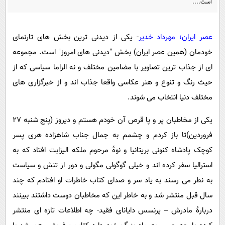
است....
پیامک
سرگرمی
روانشناسی
فناوری
عصر ایران؛ مهرداد خدیر
- یکی از دیدنی ترین بخش های تارنمای
آشپزی
گوناگون
خودمان (همین عصر ایران) بخش "دیدنی های امروز" است. مجموعه
دانلود
حوادث
ای از جذاب ترین تصاویر با مضامین مختلف و نه الزاما سیاسی که از
محیط زیست
حیث رنگ و تنوع و هنر عکاسی واقعا جذاب اند و از خبرگزاری های
مختلف دنیا انتخاب می شوند.
سلامت
فرهنگی
یکی از مخاطبان پر و پا قرص آن خودم هستم و دیروز (پنج شنبه ۲۷
فروردین)تا باز کردم و چشمم به جمال جناب شاهزاده هری پسر
بین الملل
کوچک پادشاه کنونی بریتانیا و نوۀ مرحوم ملکه الیزابت افتاد که به
اجتماعی
استرالیا سفر کرده اند و خیلی گوگولی مگولی و دور از تنش و سیاست
حیات وحش
به نطر می رسند به یاد سر و صدای کتاب خاطرات او افتادم که چند
سیاست خارجی
سال قبل منتشر شد و به خاطر این که مخاطبان دوست داشتند ببینند
دربارۀ مادرش – پرنسس دایانای فقید- چه اطلاعات تازه ای منتشر