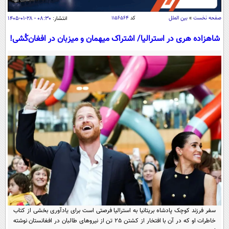
سیاسی
صفحه نخست
»
بین الملل
کد
۱۱۵۶۵۶۴
انتشار:
۰۸:۳۰ - ۲۸-۰۱-۱۴۰۵
اقتصاد
شاهزاده هری در استرالیا/ اشتراک میهمان و میزبان در افغان‌کُشی!
جامعه
اقتصادی
ورزشی
اجتماعی
خودرو
بین الملل
حوادث
فرهنگ و هنر
سیاست خارجی
سلامت
علم و دانش
یک برش دانایی
قرآن
فناوری و It
محیط زیست
گوناگون
علمی
سفر و تفریح
فیلم
سرگرمی
اخبار کریپتو
عصر ایران 2
اقتصاد
باشگاه مغز
آموزش زبان
خواندنی ها و دیدنی ها
ورزش
مجله تصویری سلاح
سفر فرزند کوچک پادشاه بریتانیا به استرالیا فرصتی است برای یادآوری بخشی از کتاب
داستان کوتاه
سیاست
خاطرات او که در آن با افتخار از کشتن 25 تن از نیروهای طالبان در افغانستان نوشته