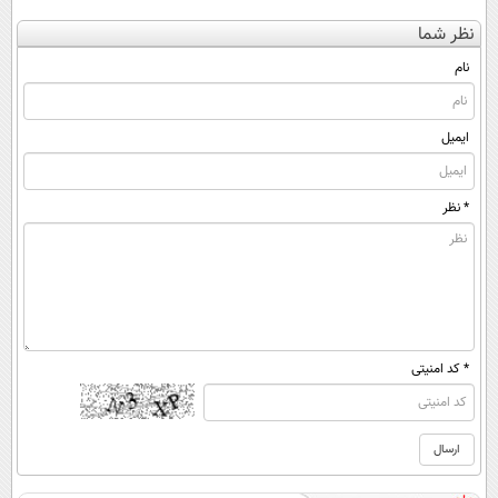
کن
کنی؟ (◂فیلم +
بهبودی فاصله‌
کننده 23 روزه
نظر شما
(◀پرسش‌نامه)
◂پرسش‌نامه)
داری!
ساخت!
نام
ایمیل
* نظر
* کد امنیتی