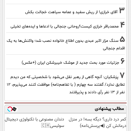
3
آقای خرازی! از ریش سفید و عمامه سیاهت خجالت بکش
4
محمدباقر خرازی کیست؟روحانی جنجالی با ادعاها و ایده‌های تخیلی
5
سنگ مزار اکبر عبدی بدون اطلاع خانواده نصب شد؛ واکنش‌ها به یک
اقدام جنجالی
6
جزئیات مورد بحث جدید از موشک خیبرشکن ایران (+عکس)
7
پزشکیان‌: آنچه گاهی از رهبر نقل می‌شود با شخصیتی که من دیدم
تطابق ندارد/ گفتند سه چهارم ( با تفاهم‌نامه) موافقت کنند می‌پذیرم، 12
نفر از 13 نفر رأی دادند و پذیرفتند
مطالب پیشنهادی
کمر درد داری؟ دیگه بسه! در منزل
دندان مصنوعی با تکنولوژی دیجیتال
درمانش کن (◀پرسش‌نامه)
سوئیسی🇨🇭