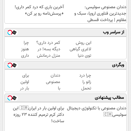
دندان مصنوعی سوئیسی:
آخرین باری که درد کمر داری!
جدیدترین فناوری اروپا، سبک و
◗پرسش‌نامه رو پر کن◖
مقاوم | پرداخت قسطی
از سراسر وب
این روش
کمر درد داری؟
چرا
لاغری گیاهی
دیگه بسه! در
هنوز
توی دنیا
منزل درمانش
داری
حرف اول رو
کن
با درد
وبگردی
میزنه(تخفیف
(◀پرسش‌نامه)
راه
ویژه تا
میری؟
چرا درد
دندان
برای
امشب)
وقتی
زانو را
مصنوعی
اولین
راه
تحمل
با
بار در
درمان
می‌کنی؟
تکنولوژی
ایران
مطالب پیشنهادی
جلو
خیلی
دیجیتال
🇮🇷
پاته!
ساده
سوئیسی
این
دندان مصنوعی با تکنولوژی دیجیتال
برای اولین بار در ایران🇮🇷 این
درمنزل
🇨🇭
دکتر
سوئیسی🇨🇭
دکتر کرم ترمیم کننده 23 روزه
درمانش
کرم
ساخت!
کن
ترمیم