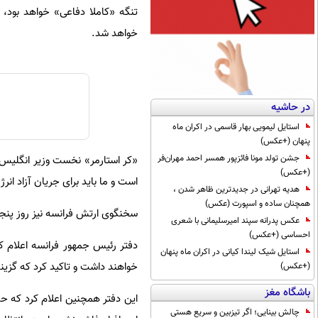
تنگه «کاملا دفاعی» خواهد بود
خواهد شد.
در حاشیه
استایل لیمویی بهار قاسمی در اکران ماه
پنهان (+عکس)
جشن تولد مونا فائزپور همسر احمد مهران‌فر
«کر استارمر» نخست وزیر انگلیس 
(+عکس)
است و ما باید برای جریان آزاد انر
هدیه تهرانی در جدیدترین ظاهر شدن ،
همچنان ساده و اسپورت (عکس)
سخنگوی ارتش فرانسه نیز روز پن
عکس پدرانه سپند امیرسلیمانی با شعری
احساسی (+عکس)
دفتر رئیس جمهور فرانسه اعلام 
استایل شیک لیندا کیانی در اکران ماه پنهان
خواهند داشت و تاکید کرد که گزین
(+عکس)
باشگاه مغز
چالش بینایی؛ اگر تیزبین و سریع هستی