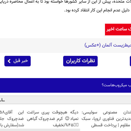
ات متحده، پیش از این از سایر کشورها خواسته بود تا به اعمال محاصره دریای
لیل عدم انجام این کار انتقاد کرده بود.
ک ساعت اخیر
حیط‌زیست آلمان (+عکس)
نظرات کاربران
خبر قبل
ب میکروب‌هاست؟
ندان مصنوعی سوئیسی:
دیگه هیچوقت پیری سراغت
دیدترین فناوری اروپا، سبک
نمیاد😉 کرم ضدچروک گیاهی
مقاوم | پرداخت قسطی
👈🏻45%تخفیف
شد(سفارش با 