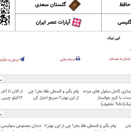
 حافظ
گلستان سعدی
گلیسی
آپارات عصر ایران
کپی لینک
ارسال به دوستان
نسخه چاپی
ارسال به تلگرام
زسازی کامل سلول های مرده
وام بگیر و قسطی طلا بخر! چی
از الان تا آخ
ست، با کرم جوانساز
از این بهتر!! سریع احراز کن
12کیلو چربی میسوزونی🧨
50% تخفیف)
وام بگیر و قسطی طلا بخر! چی از این بهتر!!
دندان مصنوعی سوئیسی: