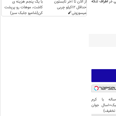
ی در اطراف تنگه
از الان تا آخر تابستون
با یک پنجم هزینه ی
حداقل 12کیلو چربی
کاشت، موهات رو پرپشت
میسوزونی🧨
کن(شامپو جلبک سبز)
این آقای58ساله با کرم
ضدچروک جلبک10سال جوان
تخفیف)