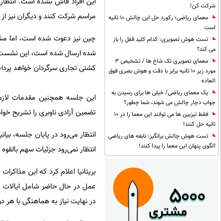
این افراد فاش نشده است. انتظار
شرکت کن!
مراسم شرکت کنند و دیگران نیز از ط
معمای ریاضی؛ رکورد حل این چالش 10 ثانیه
است
چین نیز دعوت شده است، اما مش
تست هوش تصویری: کدام کلید قفل را باز
می کند؟
معمای تصویری تک شاخ ها / تشخیص 3
کشتی تجاری سرگردان خواهد پردا
مورد زیر 10 ثانیه برابر با دقت و هوش بصری فوق
العاده
یک معمای ریاضی/ خیلی ها برای رسیدن به
این جلسه همچنین مقدمات لازم ب
جواب دچار چالش می شوند، شما چطور؟
تضمین آزادی ناوبری را تشریح خوا
فقط تیزبین ها می توانند این معما را در 10
ثانیه حل کنند!
انتظار می‌رود در پایان جلسه، بیا
تست هوش چالش برانگیز: نابغه های ریاضی
الگوی پنهان این معما را پیدا کنند!
انتظار نمی‌رود جزئیات سهم بالقوه
بریتانیا اعلام کرد که این مذاکرا
عمل در حال حاضر شامل ایالات متحد
در نهایت نیاز به هماهنگی با هر دو