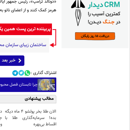
«دونالد ترامپ»، رئیس جمهور ایال
هرمز کمک کنند و از اعضای ناتو به د
پربیننده ترین پست همین ی
ساختمان زیبای سازمان م
خبر بعد
اشتراک گذاری :
چرا تابستان فصل محبو
مطالب پیشنهادی
الان طلا بخر پولشو 4 ماه دیگه
د
بده! سرمایه‌گذاری طلا با
ج
اقساط بی‌بهره
و 