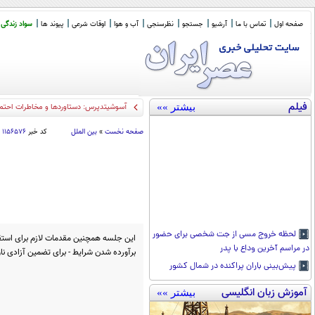
صفحه اول
تماس با ما
آرشیو
جستجو
نظرسنجی
آب و هوا
اوقات شرعی
پیوند ها
سواد زندگی
فیلم
بیشتر »»
آسوشیتدپرس: دستاوردها و مخاطرات احتما
صفحه نخست
»
بین الملل
کد خبر
۱۱۵۶۵۷۶
لحظه خروج مسی از جت شخصی برای حضور
این جلسه همچنین مقدمات لازم برای استق
در مراسم آخرین وداع با پدر
برآورده شدن شرایط - برای تضمین آزادی نا
پیش‌بینی باران پراکنده در شمال کشور
آموزش زبان انگلیسی
بیشتر »»