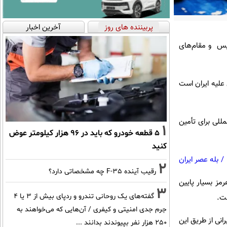
پربیننده های روز
آخرین اخبار
لیس و مقام‌های
علیه ایران است
مللی برای تأمین
1
۵ قطعه خودرو که باید در ۹۶ هزار کیلومتر عوض
کنید
/
بله عصر ایران
2
رقیب آینده F-35 چه مشخصاتی دارد؟
رمز بسیار پایین
3
گفته‌های یک روحانی تندرو و ردپای بیش از ۳ یا ۴
ست.
جرم جدی امنیتی و کیفری / آن‌هایی که می‌خواهند به
نی از طریق این
۲۵۰ هزار نفر بپیوندند بدانند ...