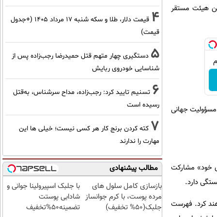
ین هیئت مستقر
4
قیمت دلار، طلا و سکه شنبه ۱۷ مرداد ۱۴۰۵ (+جدول
قیمت)
5
دستگیری چهار متهم قتل حمیدرضا رجب‌زاده پس از
شناسایی خودروی ربایش
6
تسنیم تایید کرد: رجب‌زاده، مداح سرشناس، به‌قتل
رسیده است
 مسؤولیت جهانی
7
کته کردن برنج کار هر کسی نیست؛ خیلی ها این
مهارت را ندارند
ای خود» مشارکت
مطالب پیشنهادی
ستگی دارد.
بازسازی کامل سلول های
با جلبک اسپیرولینا جوانی و
مرده پوست، با کرم جوانساز
شادابی پوستت
رکت خواهند کرد. فهرست
جلبک(50% تخفیف)
تضمینه50%تخفیف