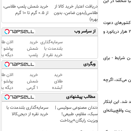
یا شخصا در این
دریافت اعتبار خرید کالا از
خرید شمش پلمپ طلاسی،
طلاسی(بدون ضامن، بدون
از ۰.۵ گرم تا ۱۰ گرم
بهره)
 کشورهای دعوت
از سراسر وب
شده ارسال شده است، این نشست همچنین به چالش‌های اقتصادی پیش روی بخش کشتیرانی و ایمنی بیش از ۲۰ هزار دریانورد و
سرمایه‌گذاری
خرید
الان طلا
بلندمدت با
شمش
خرید نقره از
پلمپ
دیگه بده
 شرایط - برای
دیجی‌کالا
طلاسی،
سرمایه‌گ
وبگردی
از ۰.۵
طلا با ا
گرم تا
بی‌بهره
خرید
خرید
الان طلا
ن می‌کند، اگرچه
۱۰ گرم
طلای
شمش
آبشده
1 گرمی
دیگه بده
حتی با
از
سرمایه‌گ
مطالب پیشنهادی
۱۰۰هزارتومان
طلاسی
طلا با ا
 شد. این ابتکار
بی‌بهره
دندان مصنوعی سوئیسی |
سرمایه‌گذاری بلندمدت با
 واقع‌بینانه‌ای
سبک، مقاوم، طبیعی!
خرید نقره از دیجی‌کالا
ویزیت رایگان+پرداخت
اقساطی😍