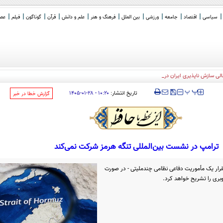
سیاسی
اقتصاد
جامعه
ورزشی
بین الملل
فرهنگ و هنر
علم و دانش
قرآن
گوناگون
فیلم
عصر 
لی سازش ناپذیری ایران در تنگه هرمز
‍‍‍ پ
پ
تاریخ انتشار:
۱۰:۲۰ - ۲۸-۰۱-۱۴۰۵
‌گزارش خطا در خبر
ترامپ در نشست بین‌المللی تنگه هرمز شرکت نمی‌کند
رار یک مأموریت دفاعی نظامی چندملیتی - در صورت
وبری را تشریح خواهد کرد.