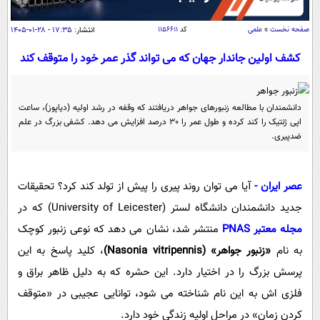
سیاسی
اقتصاد
صفحه نخست
»
علمی
کد
۱۱۵۶۶۱۱
انتشار:
۱۷:۳۵ - ۲۸-۰۱-۱۴۰۵
جامعه
اقتصادی
کشف اولین جاندار جهان که می تواند گذر عمر خود را متوقف کند
ورزشی
اجتماعی
خودرو
بین الملل
حوادث
دانشمندان با مطالعه زنبورهای جواهر دریافتند که وقفه در رشد اولیه (دیاپوز)، ساعت
اپی ژنتیک را کند کرده و طول عمر را 30 درصد افزایش می دهد. کشفی بزرگ در علم
فرهنگ و هنر
سیاست خارجی
سلامت
ضدپیری.
علم و دانش
یک برش دانایی
قرآن
فناوری و It
محیط زیست
عصر ایران
-
آیا می توان روند پیری را پیش از تولد کند کرد؟ تحقیقات
گوناگون
علمی
جدید دانشمندان دانشگاه لستر (University of Leicester) که در
سفر و تفریح
فیلم
سرگرمی
مجله معتبر PNAS
منتشر شد، نشان می دهد که نوعی زنبور کوچک
اخبار کریپتو
عصر ایران 2
اقتصاد
به نام
«زنبور جواهر» (
Nasonia vitripennis
)
، کلید پاسخ به این
باشگاه مغز
پرسش بزرگ را در اختیار دارد. این حشره که به دلیل ظاهر براق و
آموزش زبان
خواندنی ها و دیدنی ها
ورزش
مجله تصویری سلاح
فلزی اش به این نام شناخته می شود، توانایی عجیبی در «متوقف
داستان کوتاه
سیاست
کردن زمان» در مراحل اولیه زندگی خود دارد.