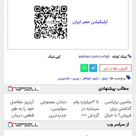
اپلیکیشن عصر ایران
لینک کوتاه:
کپی لینک
‌گزارش خطا در خبر
برچسب ها:
زنبور
،
زنبور جواهر
،
پیری
،
ضدپیری
مطالب پیشنهادی
ماشین برلیانس
تا 3میلیارد وام
دندان مصنوعی
آرتروز مفاصل
گذاشتی برای
سرمایه در
سوئیسی:
خود را به طور
فروش؟ با خیال
گردش =>
جدیدترین
قطعی درمان
راحت بفروش
فروشگاهت رو
فناوری اروپا،
کنید!
از سراسر وب
ثبت کن
سبک و مقاوم |
◗پرسش‌نامه◖
پرداخت قسطی