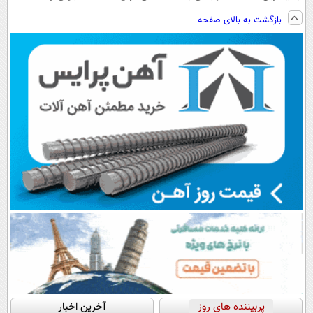
فناوری اروپا،
تکنولوژی
پرداخت اقساطی
ساخت!!!
بازگشت به بالای صفحه
سبک و مقاوم |
دیجیتال |
هم داریم!😍 |
پرداخت قسطی
پرداخت در 4
📍تهران
قسط |📍 تهران
پربیننده های روز
آخرین اخبار