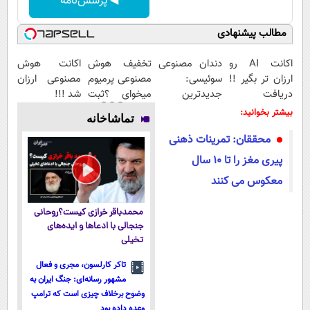
◀ پرسش‌نامه
مطالب پیشنهادی
اکانت AI رو
دندان مصنوعی
تخفیف هوش
اکانت هوش
ارزان تر بگیر !!
سوئیسی:
مصنوعی پرمیوم
مصنوعی ارزان
دریافت
جدیدترین
میخوای ؟ثبت
شد !!!
کدتخفیف
فناوری اروپا،
نام کن👇👇👇
بیشتر بخوانید:
تماشاخانه
سبک و مقاوم |
محققان: تمرینات ذهنی
پرداخت قسطی
پیری مغز را تا ۱۰ سال
معکوس می کنند
محمدباقر خرازی کیست؟روحانی
جنجالی با ادعاها و ایده‌های
تخیلی
تاکر کارلسون، مجری و فعال
مشهور رسانه‌ای: جنگ ایران به
وضوح برخلاف چیزی است که ترامپ
وعده داده بود