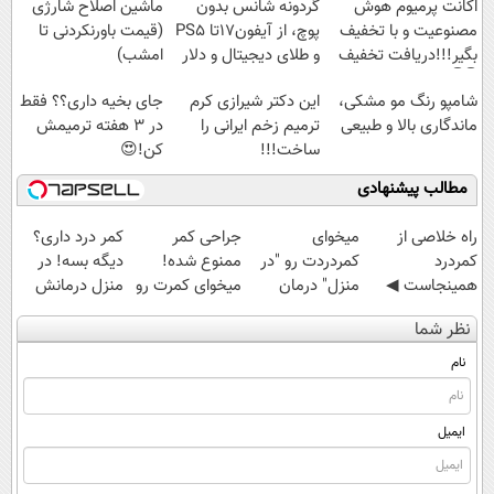
اکانت پرمیوم هوش
گردونه شانس بدون
ماشین اصلاح شارژی
مصنوعیت و با تخفیف
پوچ، از آیفون17تا PS5
(قیمت باورنکردنی تا
بگیر!!!دریافت تخفیف
و طلای دیجیتال و دلار
امشب)
🔥
👇👇
شامپو رنگ مو مشکی،
این دکتر شیرازی کرم
جای بخیه داری؟؟ فقط
ماندگاری بالا و طبیعی
ترمیم زخم ایرانی را
در 3 هفته ترمیمش
ساخت!!!
کن!😍
مطالب پیشنهادی
‌راه خلاصی از
میخوای
جراحی کمر
کمر درد داری؟
کمردرد
کمردردت رو "در
ممنوع شده!
دیگه بسه! در
همینجاست ◀
منزل" درمان
میخوای کمرت رو
منزل درمانش
فقط کافیه فرم
کنی؟ (◂فیلم +
در منزل درمان
کن
نظر شما
رو پر کنی!
◂پرسش‌نامه)
کنی؟
(◀پرسش‌نامه)
((پرسش‌نامه))
نام
ایمیل