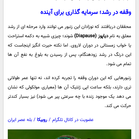
پیامک
سرگرمی
وقفه در رشد؛ سرمایه گذاری برای آینده
روانشناسی
فناوری
آشپزی
محققان دریافتند که نوزادان این زنبور می توانند وارد مرحله ای از رشد
گوناگون
معلق به نام
دیاپوز (
Diapause
)
شوند؛ چیزی شبیه به دکمه استراحت
دانلود
حوادث
یا خواب زمستانی در دوران لاروی. اما نکته حیرت انگیز اینجاست که
محیط زیست
این درنگ در رشد زودهنگام، پس از رسیدن به بلوغ به نفع آن ها
سلامت
تمام می شود.
فرهنگی
زنبورهایی که این دوران وقفه را تجربه کرده اند، نه تنها عمر طولانی
بین الملل
تری دارند، بلکه ساعت اپی ژنتیک آن ها (معیاری مولکولی که نشان
اجتماعی
می دهد یک موجود زنده با چه سرعتی پیر می شود) نیز بسیار کندتر
حرکت می کند.
حیات وحش
سیاست خارجی
عضویت در کانال تلگرام
/
روبیکا
/
بله عصر ایران