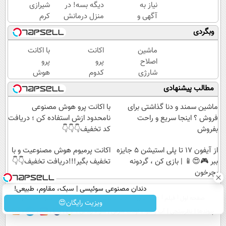
نیاز به
دیگه بسه! در
شیرازی
آگهی و
منزل درمانش
کرم
تنها با
کن
ترمیم
وبگردی
یک بار
(◀پرسش‌نامه)
زخم
مراجعه
ایرانی را
ماشین
اکانت
با اکانت
فروخته
ساخت!!!
اصلاح
پرو
پرو
شد
شارژی
کدوم
هوش
(قیمت
هوش
مصنوعی
مطالب پیشنهادی
باورنکردنی
مصنوعی
نامحدود
تا امشب)
و
ازش
ماشین سمند و دنا گذاشتی برای
با اکانت پرو هوش مصنوعی
میخوای؟
استفاده
فروش ؟ اینجا سریع و راحت
نامحدود ازش استفاده کن ؛ دریافت
انجا با
کن ؛
بفروش
کد تخفیف👇👇👇
تخفیف
دریافت
از آیفون 17 تا پلی استیشن 5 جایزه
بگیر👇👇
کد
اکانت پرمیوم هوش مصنوعیت و با
ببر 🎮😍📱 | بازی کن ، گردونه
👇
تخفیف
تخفیف بگیر!!!دریافت تخفیف👇👇
بچرخون
👇👇👇
دندان مصنوعی سوئیسی | سبک، مقاوم، طبیعی!
صفحه اول
فیلم
عصر ایران۲
درباره عصرایران
تماس با ما
آرشیو
جستجو
ویزیت رایگان+پرداخت اقساطی😍
ویزیت رایگان😍
پیوندها
نظرسنجی
آب و هوا
اوقات شرعی
سواد زندگی