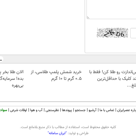
‌اندازت رو طلا کن! فقط با
خرید شمش پلمپ طلاسی، از
د کلیک با حداقل‌ترین
۰.۵ گرم تا ۱۰ گرم
بده! سرمایه‌گ
غ...
بی‌بهره
اره عصرایران
تماس با ما
آرشیو
جستجو
پیوندها
نظرسنجی
آب و هوا
اوقات شرعی
سواد 
كليه حقوق محفوظ است، استفاده از مطالب با ذكر منبع بلامانع است.
طراحی و تولید:
"ایران سامانه"