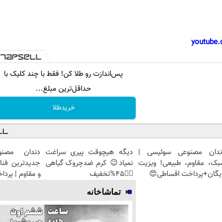
youtube.
پس‌اندازت رو طلا کن! فقط با چند کلیک با
حداقل‌ترین مبلغ...
خریدطلا
ندان مصنوعی سوئیسی |
دیگه هیچوقت پیری سراغت
دندان مصنو
بک، مقاوم، طبیعی! ویزیت
نمیاد😉 کرم ضدچروک گیاهی
جدیدترین فنا
یگان+پرداخت اقساطی😍
👈🏻45%تخفیف
و مقاوم | پرد
تماشاخانه