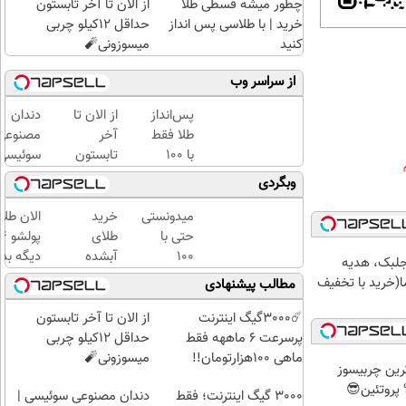
چطور میشه قسطی طلا
از الان تا آخر تابستون
خرید | با طلاسی پس انداز
حداقل 12کیلو چربی
کنید
میسوزونی🧨
از سراسر وب
پس‌انداز
از الان تا
دندان
طلا فقط
آخر
مصنوعی
با ۱۰۰
تابستون
سوئیسی
هزارتومان
حداقل
جدیدتری
وبگردی
(امن و
12کیلو
فناوری
راحت)
چربی
اروپا،
میدونستی
خرید
الان طلا
میسوزونی
سبک و
حتی با
طلای
🧨
مقاوم |
۱۰۰
آبشده
دیگه بده
جلبک، هدیه
پرداخت
هزارتومان
حتی با
سرمایه‌گ
(خرید با تخفیف
مطالب پیشنهادی
قسطی
هم
۱۰۰هزارتومان
طلا با ا
میتونی
بی‌بهره
☄️3000گیگ اینترنت
از الان تا آخر تابستون
طلا آبشده
پرسرعت 6 ماههه فقط
حداقل 12کیلو چربی
بخری؟
ماهی 100هزارتومان!!
میسوزونی🧨
رین چربیسوز
3000 گیگ اینترنت؛ فقط
دندان مصنوعی سوئیسی |