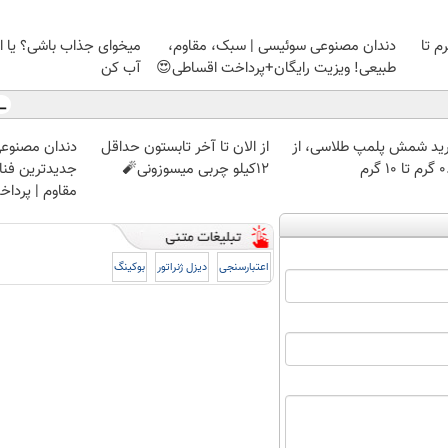
لمپ طلاسی، از ۰.۵ گرم تا
دندان مصنوعی سوئیسی | سبک، مقاوم،
میخوای جذاب باشی؟ یا ا
طبیعی! ویزیت رایگان+پرداخت اقساطی😍
آب کن
ید شمش پلمپ طلاسی، از
از الان تا آخر تابستون حداقل
دندان مصنوع
 ۱۰ گرم
12کیلو چربی میسوزونی🧨
جدیدترین فناو
مقاوم | پرد
اعتبارسنجی
دیزل ژنراتور
بوکینگ