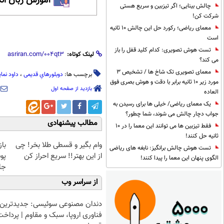
آموزش زبان ان
چالش بینایی؛ اگر تیزبین و سریع هستی
شرکت کن!
معمای ریاضی؛ رکورد حل این چالش 10 ثانیه
است
تست هوش تصویری: کدام کلید قفل را باز
لینک کوتاه:
می کند؟
معمای تصویری تک شاخ ها / تشخیص 3
برچسب ها:
دوبلورهایِ قدیمی
،
داود نمای
مورد زیر 10 ثانیه برابر با دقت و هوش بصری فوق
بازدید از صفحه اول
العاده
یک معمای ریاضی/ خیلی ها برای رسیدن به
جواب دچار چالش می شوند، شما چطور؟
مطالب پیشنهادی
فقط تیزبین ها می توانند این معما را در 10
ثانیه حل کنند!
وام بگیر و قسطی طلا بخر! چی
با
تست هوش چالش برانگیز: نابغه های ریاضی
از این بهتر!! سریع احراز کن
پو
الگوی پنهان این معما را پیدا کنند!
جلبک(
از سراسر وب
دندان مصنوعی سوئیسی: جدیدترین
فناوری اروپا، سبک و مقاوم | پرداخت