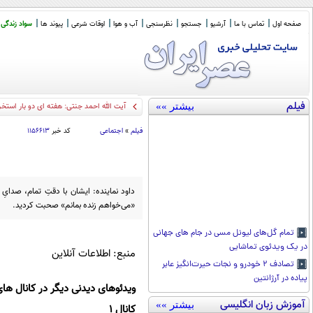
صفحه اول
تماس با ما
آرشیو
جستجو
نظرسنجی
آب و هوا
اوقات شرعی
پیوند ها
سواد زندگی
فیلم
بیشتر »»
آیت الله احمد جنتی: هفته ای دو بار استخ
فیلم
»
اجتماعی
کد خبر
۱۱۵۶۶۱۳
داود نماینده: ایشان با دقتِ تمام، صدا
«می‌خواهم زنده بمانم» صحبت کردید.
تمام گل‌های لیونل مسی در جام های جهانی
در یک ویدئوی تماشایی
منبع: اطلاعات آنلاین
تصادف ۲ خودرو و نجات حیر‌ت‌انگیز عابر
پیاده در آرژانتین
ویدئوهای دیدنی دیگر در کانال های
آموزش زبان انگلیسی
بیشتر »»
کانال 1