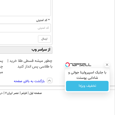
* کد امنیتی
از سراسر وب
چطور میشه قسطی طلا خرید |
پس
با طلاسی پس انداز کنید
چن
مبل
با جلبک اسپیرولینا جوانی و
شادابی پوستت
بازگشت به بالای صفحه
تضمینه50%تخفیف
تخفیف ویژه!
صفحه اول
فیلم
عصر ایران۲
درب