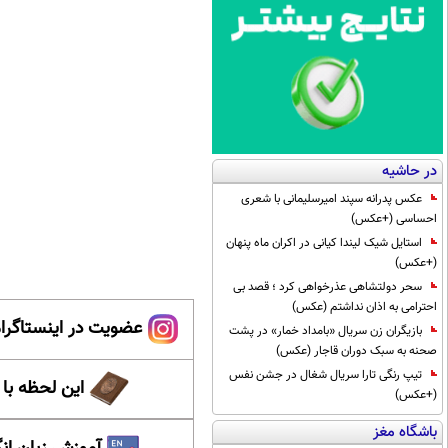
در حاشیه
عکس پدرانه سپند امیرسلیمانی با شعری
احساسی (+عکس)
استایل شیک لیندا کیانی در اکران ماه پنهان
(+عکس)
سحر دولتشاهی عذرخواهی کرد ؛ قصد بی
احترامی به اذان نداشتم (عکس)
عضویت در اینستاگرام
بازیگران زن سریال «بامداد خمار» در پشت
صحنه به سبک دوران قاجار (عکس)
تیپ رنگی تارا سریال شغال در جشن نفس
این لحظه با
(+عکس)
باشگاه مغز