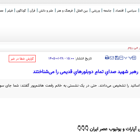
سیاسی
اقتصاد
جامعه
ورزشی
بین الملل
فرهنگ و هنر
علم و دانش
قرآن
گوناگون
فیلم
عصر 
ر می روم
‍‍‍ پ
پ
تاریخ انتشار:
۱۵:۰۰ - ۲۸-۰۱-۱۴۰۵
‌گزارش خطا در خبر
رهبر شهید صدایِ تمامِ دوبلورهایِ قدیمی را می‌شناختند
یِ اساتید را تشخیص می‌دادند. حتی در یک نشستی به خانم رفعت هاشم‌پور گفتند: شما جای سوزا
 آپارات و یوتیوب عصر ایران 👇👇👇