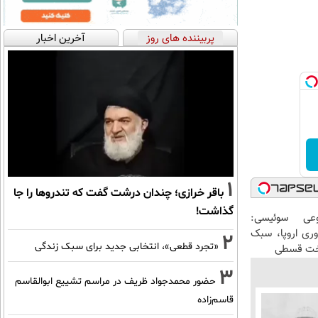
پربیننده های روز
آخرین اخبار
1
باقر خرازی؛ چندان درشت گفت که تندروها را جا
گذاشت!
عی سوئیسی:
وری اروپا، سبک
2
«تجرد قطعی»، انتخابی جدید برای سبک زندگی
اخت قسطی
3
حضور محمدجواد ظریف در مراسم تشییع ابوالقاسم
قاسم‌زاده