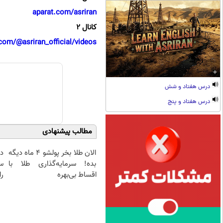
aparat.com/asriran
کانال 2
com/@asriran_official/videos
درس هفتاد و شش
درس هفتاد و پنج
مطالب پیشنهادی
الان طلا بخر پولشو 4 ماه دیگه
د
بده! سرمایه‌گذاری طلا با
س
اقساط بی‌بهره
را