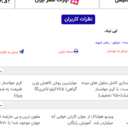
گلیسی
آپارات عصر ایران
نظرات کاربران
کپی لینک
نده
،
دوبلور
،
رهبر شهید
ارسال به دوستان
نسخه چاپی
ارسال به تلگرام
زسازی کامل سلول های مرده
موثرترین روش کاهش وزن
کرم جوانساز 
ست، با کرم جوانساز
گیاهی! 5تا۷کیلو لاغری😍
طبیعت به شما
50% تخفیف)
ویژه)
ویدیو هولناک از جوان کارتن خوابی که
مقوی ترین و بی عارضه ت
میلیاردر شد. آموزش رایگان
جهان موجود شد! با 70% پروتئین😎