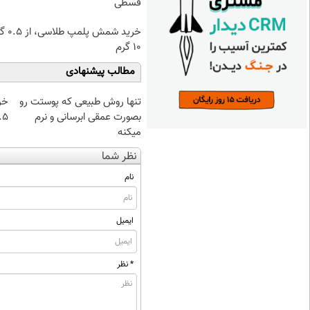
قسطی
خرید شمش پ
۱۰ گرم
مطالب پیشنهادی
تنها روش طبیعی که پوستت رو
خر
بصورت عمقی ابرسانی و نرم
۰.۵ گرم تا
میکنه
نظر شما
نام
ایمیل
* نظر