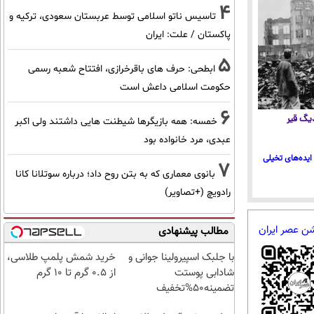
4
تاسیس ناتو اسلامی توسط عربستان سعودی، ترکیه و
پاکستان / علت: ایران
5
ابطحی: حرف های باقرخرازی، افتتاح شعبه رسمی
حکومت اسلامی داعش است
6
 دیگ قیر
خمسه: همه بازیگرها شیطنت هایی داشتند ولی اکبر
عبدی، مرد خانواده بود
ایده‌های تخیلی
7
بانوی معماری که به بتن روح داد؛ درباره سوتلانا کانا
رادویچ (+تصاویر)
شن عصر ایران
مطالب پیشنهادی
با جلبک اسپیرولینا جوانی و
خرید شمش پلمپ طلاسی،
شادابی پوستت
از ۰.۵ گرم تا ۱۰ گرم
تضمینه50%تخفیف