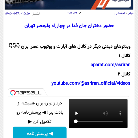
سیاسی
اقتصاد
فیلم
»
اجتماعی
کد
۱۱۵۶۶۲۴
انتشار:
۱۵:۵۰ - ۲۸-۰۱-۱۴۰۵
جامعه
اقتصادی
حضور دختران جان فدا در چهارراه ولیعصر تهران
ورزشی
اجتماعی
خودرو
بین الملل
حوادث
ویدئوهای دیدنی دیگر در کانال های آپارات و یوتیوب عصر ایران 👇👇👇
فرهنگ و هنر
سیاست خارجی
کانال 1
سلامت
aparat.com/asriran
علم و دانش
یک برش دانایی
کانال 2
قرآن
فناوری و It
محیط زیست
youtube.com/@asriran_official/videos
گوناگون
علمی
سفر و تفریح
فیلم
سرگرمی
اخبار کریپتو
درد زانو رو برای همیشه از
عصر ایران 2
اقتصاد
باشگاه مغز
یادت ببر! ◀ پرسش‌نامه رو
آموزش زبان
خواندنی ها و دیدنی ها
ورزش
مجله تصویری سلاح
تکمیل کن ▶
داستان کوتاه
سیاست
◀ پرسش‌نامه