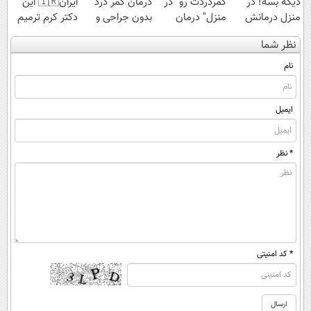
دیگه بسه! در
کمردردت رو "در
درمان کمر درد
ایران🇮🇷 این
منزل درمانش
منزل" درمان
بدون جراحی و
دکتر کرم ترمیم
کن
کنی؟ (◂فیلم +
دوره نقاهت
کننده 23 روزه
نظر شما
(◀پرسش‌نامه)
◂پرسش‌نامه)
ساخت!
نام
ایمیل
* نظر
* کد امنیتی