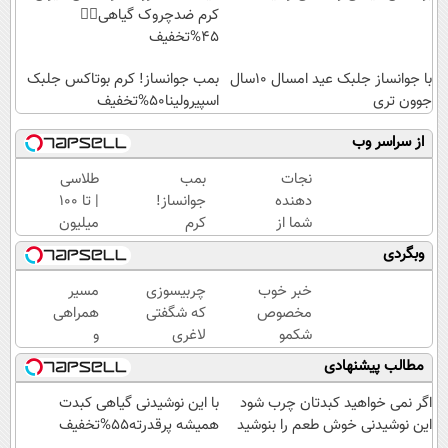
کرم ضدچروک گیاهی👈🏻
45%تخفیف
با جوانساز جلبک عید امسال ۱۰سال
بمب جوانساز! کرم بوتاکس جلبک
جوون تری
اسپیرولینا50%تخفیف
از سراسر وب
نجات
بمب
طلاسی
دهنده
جوانساز!
| تا 100
شما از
کرم
میلیون
پیری!
بوتاکس
وام
وبگردی
کرم
جلبک
آنی
جوانساز
اسپیرولینا50%تخفیف
خرید
خبر خوب
چربیسوزی
مسیر
جلبک
طلا💰
مخصوص
که شگفتی
همراهی
50%تخفیف
ثبت
شکمو
لاغری
و
نام
ها!
آسان را
گزارش
مطالب پیشنهادی
کن!
آسون
رقم زد!
عملکرد
ترین
گروه
اگر نمی خواهید کبدتان چرب شود
با این نوشیدنی گیاهی کبدت
روش
اسنپ
این نوشیدنی خوش طعم را بنوشید
همیشه پرقدرته55%تخفیف
لاغری
در