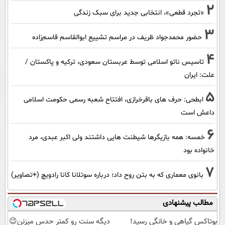
2
«تجرد قطعی»، انتخابی جدید برای سبک زندگی
3
حضور محمدجواد ظریف در مراسم تشییع ابوالقاسم قاسم‌زاده
4
تاسیس ناتو اسلامی توسط عربستان سعودی، ترکیه و پاکستان /
علت: ایران
5
ابطحی: حرف های باقرخرازی، افتتاح شعبه رسمی حکومت اسلامی
داعش است
6
خمسه: همه بازیگرها شیطنت هایی داشتند ولی اکبر عبدی، مرد
خانواده بود
7
بانوی معماری که به بتن روح داد؛ درباره سوتلانا کانا رادویچ (+تصاویر)
مطالب پیشنهادی
بوتاکس گیاهی و خانگی رسید!
دیگه سنت رو کمتر حدس میزنن😉