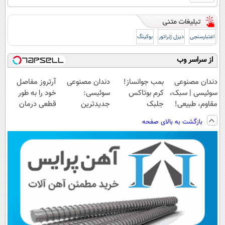
اعتبارسنجی
دیزل ژنراتور
بوکینگ
از سراسر وب
دندان مصنوعی
بمب جوانساز!
دندان مصنوعی
آرتروز مفاصل
سوئیسی | سبک،
کرم بوتاکس
سوئیسی:
خود را به طور
مقاوم، طبیعی!
جلبک
جدیدترین
قطعی درمان
ویزیت
اسپیرولینا50%تخفیف
فناوری اروپا،
کنید!
بازگشت به بالای صفحه
رایگان+پرداخت
سبک و مقاوم |
◗پرسش‌نامه◖
اقساطی😍
پرداخت قسطی