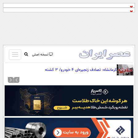
باز
نسخه اصلی
و
صفحه اول
کرمانشاه: تصادف زنجیره‌ای ۴ خودرو/ ۳ کشته
بسته
تماس با ما
کردن
آرشیو
منو
جستجو
نظرسنجی
آب و هوا
اوقات شرعی
پیوند ها
سواد زندگی