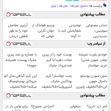
برچسب ها:
دختران جان فدا
،
جان فدا
،
ایران
مطالب پیشنهادی
دندان مصنوعی
نوشیدنی
ویدیو هولناک از
آرتروز مفاصل
سوئیسی:
شفابخش کبد با
جوان کارتن
خود را به طور
جدیدترین
10 گیاه
خوابی که
قطعی درمان
فناوری اروپا،
موثر(تخفیف تا
میلیاردر شد.
کنید!
از سراسر وب
سبک و مقاوم |
امشب)
آموزش رایگان
◗پرسش‌نامه◖
پرداخت قسطی
خودتم باورت نمیشه
پوست خود را از پیری
با عصاره ی ضد پیری
چقدر جوون شدی!
نجات دهید!با کرم
جلبک پوستت همیشه
خرید جوانساز
ضدچروک جلبک
جوونه!
اسپیرولینا با تخفیف
بدون سوزن پوستتو
بمب جوانساز! کرم
این کرم گیاهی،مثل اتو
ویژه
10سال جوون
بوتاکس جلبک
چروکای پوستتوصاف
کن50%تخفیف پاییزی
اسپیرولینا50%تخفیف
میکنه!50%تخفیف
مطالب پیشنهادی
کمر درد داری؟
میخوای
‼️جراحی ممنوع‼️
برای اولین بار در