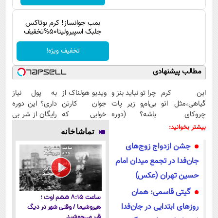
پیامک
سرگرمی
روانشناسی
بمب جوانساز! کرم بوتاکس
فناوری
جلبک اسپیرولینا50%تخفیف
آشپزی
گوناگون
تخفیف ویژه!
دانلود
حوادث
مطالب پیشنهادی
محیط زیست
این کرم
چرا تو نباید بنز و
ویدیو هولناک از
به پول نیاز
سلامت
گیاهی،مثل اتو
بی‌ام‌و زیر پات
جوان کارتن
داری؟ این دوره
فرهنگی
چروکای
باشه؟ (دوره
خوابی که
رایگان از شر بی
پوستتوصاف
رایگان درآمد
میلیاردر شد.
پولی خلاصت
بیشتر بخوانید:
بین الملل
تماشاخانه
میکنه!50%تخفیف
میلیاردی)
آموزش رایگان
میکنه
جشن ازدواج زوج‌های
اجتماعی
جان‌فدا در تجمع میدان امام
حیات وحش
حسین تهران (عکس)
سیاست خارجی
گیتی قاسمی‌: همان
ساعت ۸:۱۵ ششم اوت ؛
روزهای ابتدایی در جان‌فدا
هیروشیما / وقتی شهر در دیگ
قیر می‌جوشید