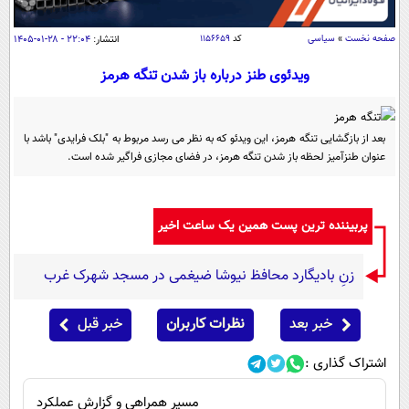
سیاسی
اقتصاد
صفحه نخست
»
سیاسی
کد
۱۱۵۶۶۵۹
انتشار:
۲۲:۰۴ - ۲۸-۰۱-۱۴۰۵
جامعه
اقتصادی
ویدئوی طنز درباره باز شدن تنگه هرمز
ورزشی
اجتماعی
خودرو
بین الملل
حوادث
بعد از بازگشایی تنگه هرمز، این ویدئو که به نظر می رسد مربوط به "بلک فرایدی" باشد با
عنوان طنزآمیز لحظه باز شدن تنگه هرمز، در فضای مجازی فراگیر شده است.
فرهنگ و هنر
سیاست خارجی
سلامت
علم و دانش
یک برش دانایی
قرآن
فناوری و It
پربیننده ترین پست همین یک ساعت اخیر
محیط زیست
گوناگون
علمی
سفر و تفریح
زنِ بادیگارد محافظ نیوشا ضیغمی در مسجد شهرک غرب
فیلم
سرگرمی
اخبار کریپتو
عصر ایران 2
اقتصاد
باشگاه مغز
خبر بعد
نظرات کاربران
خبر قبل
آموزش زبان
خواندنی ها و دیدنی ها
ورزش
مجله تصویری سلاح
اشتراک گذاری :
داستان کوتاه
سیاست
مسیر همراهی و گزارش عملکرد