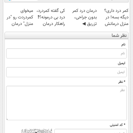
کمر درد داری؟
درمان درد کمر
کی گفته کمردرد،
میخوای
دیگه بسه! در
بدون جراحی،
درد بی درمونه؟❗
کمردردت رو "در
منزل درمانش
تزریق ◀
راهکار درمان
منزل" درمان
کن
پرسش‌نامه رو پر
+پرسشنامه
کنی؟ (◂فیلم +
نظر شما
(◀پرسش‌نامه)
کن ▶
◂پرسش‌نامه)
نام
ایمیل
* نظر
* کد امنیتی