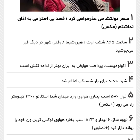
1
سحر دولتشاهی عذرخواهی کرد ؛ قصد بی احترامی به اذان
نداشتم (عکس)
2
ساعت ۸:۱۵ ششم اوت ؛ هیروشیما / وقتی شهر در دیگ قیر
می‌جوشید
3
اکونومیست: پرداخت عوارض به ایران بهتر از ادامه تنش است
4
شرط جدید برای بازنشستگی اعلام شد
5
غول 586 اسب بخاری هواوی وارد میدان شد؛ استلاتو 1366 کیلومتر
راه می رود (+عکس)
6
قهوه ساز، 6 لیدار و 523 اسب بخار؛ هواوی لوکس ترین ون خود را
روانه بازار کرد (+تصاویر)