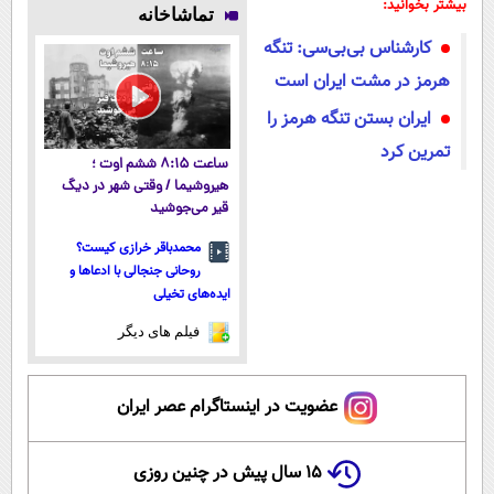
بدونی! " دوره
رایگان درآمد
میلیاردر شد.
فناوری اروپا،
بیشتر بخوانید:
تماشاخانه
رایگان "
میلیاردی)
آموزش رایگان
سبک و مقاوم |
کارشناس بی‌بی‌سی: تنگه
پرداخت قسطی
هرمز در مشت ایران است
ايران بستن تنگه هرمز را
تمرين كرد
ساعت ۸:۱۵ ششم اوت ؛
هیروشیما / وقتی شهر در دیگ
قیر می‌جوشید
محمدباقر خرازی کیست؟
روحانی جنجالی با ادعاها و
ایده‌های تخیلی
فیلم های دیگر
عضویت در اینستاگرام عصر ایران
۱۵ سال پیش در چنین روزی