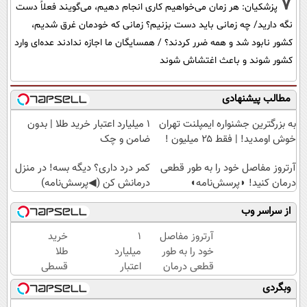
7
پزشکیان: هر زمان می‌خواهیم کاری انجام دهیم، می‌گویند فعلاً دست
نگه دارید/ چه زمانی باید دست بزنیم؟ زمانی که خودمان غرق شدیم،
کشور نابود شد و همه ضرر کردند؟ / همسایگان ما اجازه ندادند عده‌ای وارد
کشور شوند و باعث اغتشاش شوند
مطالب پیشنهادی
به بزرگترین جشنواره ایمپلنت تهران
۱ میلیارد اعتبار خرید طلا | بدون
خوش اومدید! | فقط ۲۵ میلیون !
ضامن و چک
آرتروز مفاصل خود را به طور قطعی
کمر درد داری؟ دیگه بسه! در منزل
درمان کنید! ◗پرسش‌نامه◖
درمانش کن (◀پرسش‌نامه)
از سراسر وب
آرتروز مفاصل
۱
خرید
خود را به طور
میلیارد
طلا
قطعی درمان
اعتبار
قسطی
کنید!
خرید
شد!!!!!!
وبگردی
◗پرسش‌نامه◖
طلا |