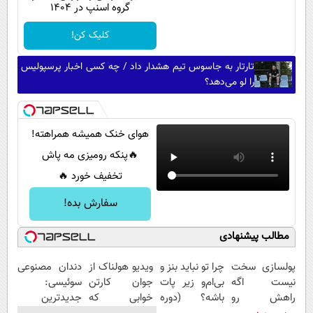
پیامک
گروه اسنپ در ۱۴۰۴
سرگرمی
روانشناسی
فناوری
کلیک کن!
آشپزی
گوناگون
تارتار به جاسوس تیم هشدار داد / چه کسی اخبار پرسپولیس
را لو می‌دهد؟
دانلود
حوادث
محیط زیست
هوای خنک همیشه همراهته!
سلامت
🔥پنکه رومیزی مه پاش
فرهنگی
تخفیف خورد 🔥
بین الملل
سفارش بده!
اجتماعی
مطالب پیشنهادی
حیات وحش
پولسازی سخت
چرا تو نباید بنز و
ویدیو هولناک از
دندان مصنوعی
سیاست خارجی
نیست اگه
بی‌ام‌و زیر پات
جوان کارتن
سوئیسی:
راهش رو
باشه؟ (دوره
خوابی که
جدیدترین