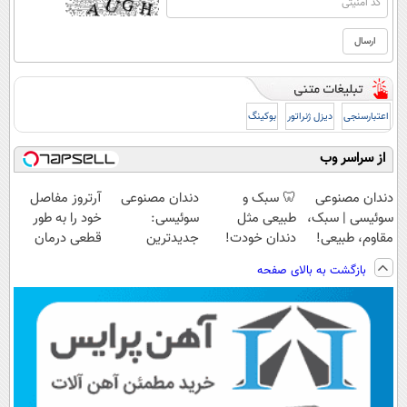
اعتبارسنجی
دیزل ژنراتور
بوکینگ
از سراسر وب
دندان مصنوعی
🦷 سبک و
دندان مصنوعی
آرتروز مفاصل
سوئیسی | سبک،
طبیعی مثل
سوئیسی:
خود را به طور
مقاوم، طبیعی!
دندان خودت!
جدیدترین
قطعی درمان
ویزیت
نصب آسان و
فناوری اروپا،
کنید!
بازگشت به بالای صفحه
رایگان+پرداخت
پرداخت اقساطی
سبک و مقاوم |
◗پرسش‌نامه◖
اقساطی😍
💳 📍 تهران
پرداخت قسطی