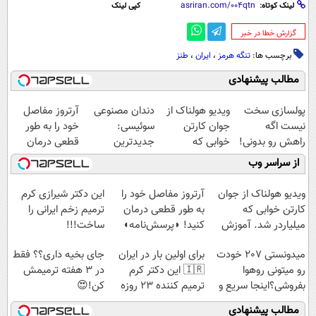
لینک کوتاه:
کپی لینک
‌گزارش خطا در خبر
برچسب ها:
تنگه هرمز
،
ایران
،
طنز
مطالب پیشنهادی
پولسازی سخت
ویدیو هولناک از
دندان مصنوعی
آرتروز مفاصل
نیست اگه
جوان کارتن
سوئیسی:
خود را به طور
راهش رو بدونی!
خوابی که
جدیدترین
قطعی درمان
" دوره رایگان "
میلیاردر شد.
فناوری اروپا،
کنید!
از سراسر وب
آموزش رایگان
سبک و مقاوم |
◗پرسش‌نامه◖
پرداخت قسطی
ویدیو هولناک از جوان
آرتروز مفاصل خود را
این دکتر شیرازی کرم
کارتن خوابی که
به طور قطعی درمان
ترمیم زخم ایرانی را
میلیاردر شد. آموزش
کنید! ◗پرسش‌نامه◖
ساخت!!!
رایگان
میدونستی 207 خودت
برای اولین بار در ایران
جای بخیه داری؟؟ فقط
رو میتونی روهوا
🇮🇷 این دکتر کرم
در 3 هفته ترمیمش
بفروشی؟اینجا سریع و
ترمیم کننده 23 روزه
کن!😍
راحت بفروش
ساخت!
مطالب پیشنهادی