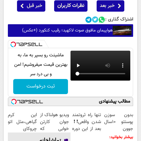
خبر بعد
نظرات کاربران
خبر قبل
اشتراک گذاری :
هواپیمای مافوق صوت لاکهید؛ رقیب کنکورد (+عکس)
ماشینت رو بسپر به ما، به
بهترین قیمت میفروشیم! امن
و بی درد سر
ثبت درخواست
مطالب پیشنهادی
بدون سوزن
تنها راه ثروتمند
ویدیو هولناک از
این کرم
پوستتو 10سال
شدن واقعی❗❗
جوان کارتن
گیاهی،مثل اتو
جوون
بعد از این دوره
خوابی که
چروکای
کن50%تخفیف
تو خواب هم
میلیاردر شد.
پوستتوصاف
بیشتر بخوانید:
تماشاخانه