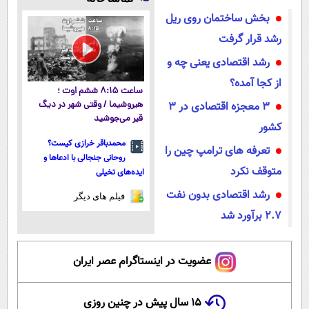
پاییزی
پول در بیار😍
آموزش رایگان
میکنه!50%تخفیف
بخش ساختمان روی ریل
رشد قرار گرفت
رشد اقتصادی یعنی چه و
از کجا آمده؟
ساعت ۸:۱۵ ششم اوت ؛
3 معجزه اقتصادی در 3
هیروشیما / وقتی شهر در دیگ
قیر می‌جوشید
کشور
محمدباقر خرازی کیست؟
تعرفه های ترامپ چین را
روحانی جنجالی با ادعاها و
متوقف نکرد
ایده‌های تخیلی
رشد اقتصادی بدون نفت
فیلم های دیگر
2.7 برآورد شد
عضویت در اینستاگرام عصر ایران
۱۵ سال پیش در چنین روزی