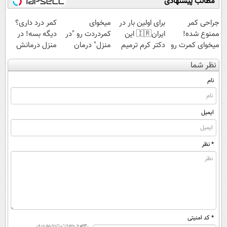
مطالب پیشنهادی
جراحی کمر
برای اولین بار در
میخوای
کمر درد داری؟
ممنوع شده!
ایران🇮🇷 این
کمردردت رو "در
دیگه بسه! در
میخوای کمرت رو
دکتر کرم ترمیم
منزل" درمان
منزل درمانش
در منزل درمان
کننده 23 روزه
کنی؟ (◂فیلم +
کن
نظر شما
کنی؟
ساخت!
◂پرسش‌نامه)
(◀پرسش‌نامه)
((پرسش‌نامه))
نام
ایمیل
* نظر
* کد امنیتی