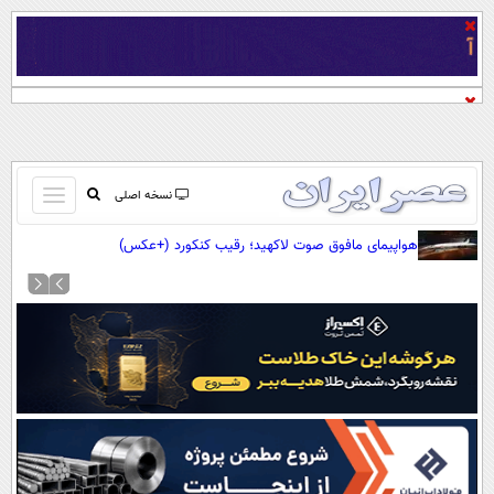
باز
نسخه اصلی
و
صفحه اول
هواپیمای مافوق صوت لاکهید؛ رقیب کنکورد (+عکس)
بسته
تماس با ما
کردن
آرشیو
منو
جستجو
نظرسنجی
آب و هوا
اوقات شرعی
پیوند ها
سواد زندگی