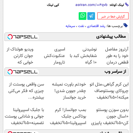
لینک کوتاه:
کپی لینک
‌گزارش خطا در خبر
برچسب ها:
رشد اقتصادی
،
نفت
،
سرمایه
مطالب پیشنهادی
آرتروز مفاصل
نوشیدنی
اسپری
ویدیو هولناک از
خود را به طور
شفابخش کبد با
عنکبوت‌‌کش
جوان کارتن
قطعی درمان
10 گیاه
تارومار
خوابی که
کنید!
موثر(تخفیف تا
ازبین‌برنده انواع
میلیاردر شد.
از سراسر وب
◗پرسش‌نامه◖
امشب)
عنکبوت
آموزش رایگان
این کرم گیاهی،مثل اتو
خودتم باورت نمیشه
سن واقعی پوستت از
چروکای پوستتوصاف
چقدر جوون شدی!
چیزی که فکر می‌کنی
میکنه!50%تخفیف
خرید جوانساز
بیشتره...
اسپیرولینا با تخفیف
بدون سوزن پوستتو
بمب جوانساز! کرم
با جلبک اسپیرولینا
ویژه
10سال جوون
بوتاکس جلبک
جوانی و شادابی پوستت
کن50%تخفیف پاییزی
اسپیرولینا50%تخفیف
تضمینه50%تخفیف