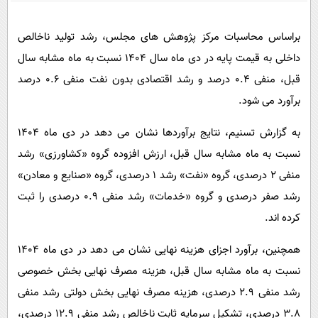
پیامک
سرگرمی
روانشناسی
فناوری
براساس محاسبات مرکز پژوهش های مجلس، رشد تولید ناخالص
داخلی به قیمت پایه در دی ماه سال 1404 نسبت به ماه مشابه سال
آشپزی
گوناگون
قبل، منفی 0.4 درصد و رشد اقتصادی بدون نفت منفی 0.6 درصد
دانلود
حوادث
برآورد می شود.
محیط زیست
به گزارش تسنیم، نتایج برآوردها نشان می دهد در دی ماه 1404
سلامت
نسبت به ماه مشابه سال قبل، ارزش افزوده گروه «کشاورزی» رشد
فرهنگی
منفی 2 درصدی، گروه «نفت» رشد 1 درصدی، گروه «صنایع و معادن»
بین الملل
رشد صفر درصدی و گروه «خدمات» رشد منفی 0.9 درصدی را ثبت
کرده اند.
اجتماعی
حیات وحش
همچنین، برآورد اجزای هزینه نهایی نشان می دهد در دی ماه 1404
سیاست خارجی
نسبت به ماه مشابه سال قبل، هزینه مصرف نهایی بخش خصوصی
رشد منفی 2.9 درصدی، هزینه مصرف نهایی بخش دولتی رشد منفی
3.8 درصدی، تشکیل سرمایه ثابت ناخالص رشد منفی 12.9 درصدی،