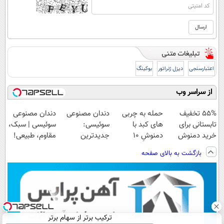
اعتبارسنجی
دیزل ژنراتور
بوکینگ
از سراسر وب
55% تخفیف
حمله به چربی
دندان مصنوعی
دندان مصنوعی
تابستانی برای
های کبد با
سوئیسی:
سوئیسی | سبک،
خرید دمنوش
دمنوشِ 10
جدیدترین
مقاوم، طبیعی!
پاکسازی کبد
گیاه(تخفیف تا
فناوری اروپا،
ویزیت
بازگشت به بالای صفحه
امشب)
سبک و مقاوم |
رایگان+پرداخت
پرداخت قسطی
اقساطی😍
ترکیب برتر از سهام برتر