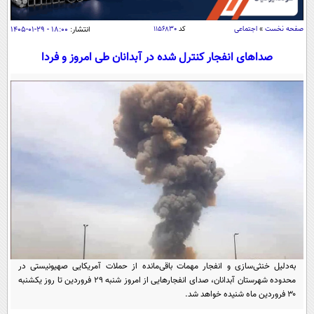
سیاسی
اقتصاد
صفحه نخست
»
اجتماعی
کد
۱۱۵۶۸۳۰
انتشار:
۱۸:۰۰ - ۲۹-۰۱-۱۴۰۵
جامعه
اقتصادی
صداهای انفجار کنترل شده در آبدانان طی امروز و فردا
ورزشی
اجتماعی
خودرو
بین الملل
حوادث
فرهنگ و هنر
سیاست خارجی
سلامت
علم و دانش
یک برش دانایی
قرآن
فناوری و It
محیط زیست
گوناگون
علمی
سفر و تفریح
فیلم
سرگرمی
اخبار کریپتو
عصر ایران 2
اقتصاد
باشگاه مغز
آموزش زبان
به‌دلیل خنثی‌سازی و انفجار مهمات باقی‌مانده از حملات آمریکایی صهیونیستی در
خواندنی ها و دیدنی ها
ورزش
مجله تصویری سلاح
محدوده شهرستان آبدانان، صدای انفجارهایی از امروز شنبه ۲۹ فروردین تا روز یکشنبه
داستان کوتاه
۳۰ فروردین ماه شنیده خواهد شد.
سیاست