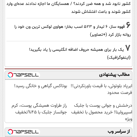
کشور نابود شد و همه ضرر کردند؟ / همسایگان ما اجازه ندادند عده‌ای وارد
کشور شوند و باعث اغتشاش شوند
6
قهوه ساز، 6 لیدار و 523 اسب بخار؛ هواوی لوکس ترین ون خود را
روانه بازار کرد (+تصاویر)
7
یک بار برای همیشه حروف اضافه انگلیسی را یاد بگیرید!
(اینفوگرافیک)
مطالب پیشنهادی
ایرپاد بلوتوثی، با قیمت باورنکردنی!!
بوتاکس گیاهی و خانگی رسید!
فرصت محدود
درخشش و جوانی پوست با جلبک
راز طراوت همیشگی پوست، کرم
اسپیرولینا! خرید محصول با تخفیف
جوانساز جلبک با 45%تخفیف
ویژه
از سراسر وب