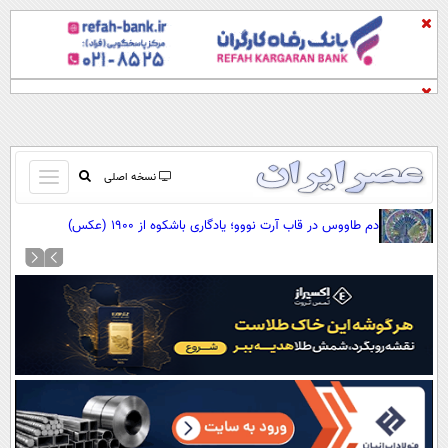
باز
نسخه اصلی
و
صفحه اول
دم طاووس در قاب آرت نووو؛ یادگاری باشکوه از 1900 (عکس)
بسته
تماس با ما
کردن
آرشیو
منو
جستجو
نظرسنجی
آب و هوا
اوقات شرعی
پیوند ها
سواد زندگی