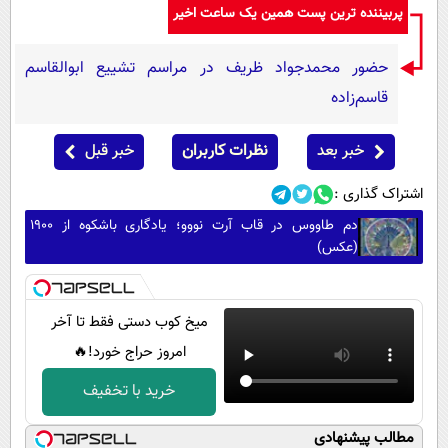
پربیننده ترین پست همین یک ساعت اخیر
حضور محمدجواد ظریف در مراسم تشییع ابوالقاسم
قاسم‌زاده
خبر بعد
نظرات کاربران
خبر قبل
اشتراک گذاری :
دم طاووس در قاب آرت نووو؛ یادگاری باشکوه از 1900
(عکس)
میخ کوب دستی فقط تا آخر
امروز حراج خورد!🔥
خرید با تخفیف
مطالب پیشنهادی