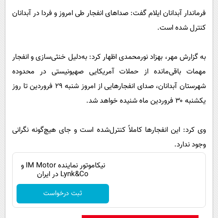
پیامک
سرگرمی
فرماندار آبدانان ایلام گفت: صداهای انفجار طی امروز و فردا در آبدانان
روانشناسی
فناوری
کنترل شده است.
آشپزی
گوناگون
به گزارش مهر، بهزاد نورمحمدی اظهار کرد: به‌دلیل خنثی‌سازی و انفجار
دانلود
حوادث
مهمات باقی‌مانده از حملات آمریکایی صهیونیستی در محدوده
محیط زیست
شهرستان آبدانان، صدای انفجارهایی از امروز شنبه ۲۹ فروردین تا روز
سلامت
یکشنبه ۳۰ فروردین ماه شنیده خواهد شد.
فرهنگی
وی کرد: این انفجارها کاملاً کنترل‌شده است و جای هیچ‌گونه نگرانی
بین الملل
وجود ندارد.
اجتماعی
نیکاموتور نماینده IM Motor و
حیات وحش
Lynk&Co در ایران
سیاست خارجی
ثبت درخواست