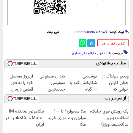
لینک کوتاه:
کپی لینک
‌گزارش خطا در خبر
برچسب ها:
انفجار
،
ایلام
،
فرمانداری
مطالب پیشنهادی
ویدیو هولناک از
نوشیدنی
دندان مصنوعی
آرتروز مفاصل
جوان کارتن
شفابخش کبد با
سوئیسی:
خود را به طور
خوابی که
10 گیاه
جدیدترین
قطعی درمان
میلیاردر شد.
موثر(تخفیف تا
فناوری اروپا،
کنید!
از سراسر وب
آموزش رایگان
امشب)
سبک و مقاوم |
◗پرسش‌نامه◖
پرداخت قسطی
پک رویش موی جلبک،
طلا میخوای؟ تا 100
نیکاموتور نماینده IM
انتخاب بهترین
میلیون وام فوری خرید
Motor و Lynk&Co در
ها(تخفیف ویژه)
طلا‼️
ایران