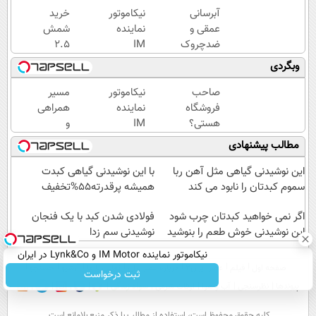
آبرسانی
نیکاموتور
خرید
عمقی و
نماینده
شمش
ضدچروک
IM
2.5
قوی
Motor و
گرمی
وبگردی
گیاهی
Lynk&Co
از
بدون
در ایران
طلاسی
صاحب
نیکاموتور
مسیر
عوارض!!
😍
فروشگاه
نماینده
همراهی
(تخفیف
هستی؟
IM
و
تا امشب)
وام تا ۳
Motor و
گزارش
مطالب پیشنهادی
میلیارد
Lynk&Co
عملکرد
تومان
در ایران
گروه
این نوشیدنی گیاهی مثل آهن ربا
با این نوشیدنی گیاهی کبدت
بگیر
اسنپ
سموم کبدتان را نابود می کند
همیشه پرقدرته55%تخفیف
در
اگر نمی خواهید کبدتان چرب شود
۱۴۰۴
فولادی شدن کبد با یک فنجان
این نوشیدنی خوش طعم را بنوشید
نوشیدنی سم زدا
نیکاموتور نماینده IM Motor و Lynk&Co در ایران
صفحه اول
فیلم
عصر ایران۲
درباره عصرایران
تماس با ما
آرشیو
جستجو
ثبت درخواست
پیوندها
نظرسنجی
آب و هوا
اوقات شرعی
سواد زندگی
كليه حقوق محفوظ است، استفاده از مطالب با ذكر منبع بلامانع است.