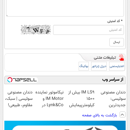
* کد امنیتی
اعتبارسنجی
دیزل ژنراتور
بوکینگ
از سراسر وب
دندان مصنوعی
IM LS9 بیش از
نیکاموتور نماینده
دندان مصنوعی
سوئیسی:
1500
IM Motor و
سوئیسی | سبک،
جدیدترین
کیلومترپیمایش
Lynk&Co در
مقاوم، طبیعی!
فناوری اروپا،
با یکبار شارژ
ایران
ویزیت
بازگشت به بالای صفحه
سبک و مقاوم |
رایگان+پرداخت
پرداخت قسطی
اقساطی😍