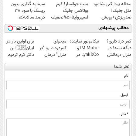
محاله پیدا کنی،شامپو
بمب جوانساز! کرم
سرمایه گذاری بدون
مثل جلبک!
بوتاکس جلبک
ریسک با سود 38
ضدریزش+رویش
اسپیرولینا50%تخفیف
درصد سالانه📈
مجدد40%تخفیف
مطالب پیشنهادی
کمر درد داری؟
نیکاموتور نماینده
میخوای
برای اولین بار در
دیگه بسه! در
IM Motor و
کمردردت رو "در
ایران🇮🇷 این
منزل درمانش
Lynk&Co در
منزل" درمان
دکتر کرم ترمیم
کن
ایران
کنی؟ (◂فیلم +
کننده 23 روزه
نظر شما
(◀پرسش‌نامه)
◂پرسش‌نامه)
ساخت!
نام
ایمیل
* نظر