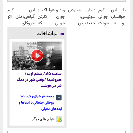
با این کرم
دندان مصنوعی
ویدیو هولناک از
این کرم
جوانساز، جوانی
سوئیسی:
جوان کارتن
گیاهی،مثل اتو
رو به خودت
جدیدترین
خوابی که
چروکای
برگردون(50%
فناوری اروپا،
میلیاردر شد.
پوستتوصاف
تماشاخانه
تخفیف)
سبک و مقاوم |
آموزش رایگان
میکنه!50%تخفیف
پرداخت قسطی
ساعت ۸:۱۵ ششم اوت ؛
هیروشیما / وقتی شهر در دیگ
قیر می‌جوشید
محمدباقر خرازی کیست؟
روحانی جنجالی با ادعاها و
ایده‌های تخیلی
فیلم های دیگر