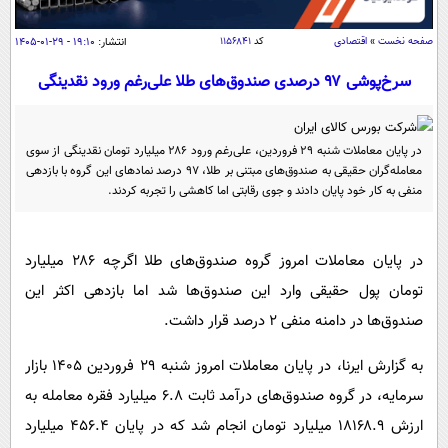
سیاسی
اقتصاد
صفحه نخست
»
اقتصادی
کد
۱۱۵۶۸۴۱
انتشار:
۱۹:۱۰ - ۲۹-۰۱-۱۴۰۵
جامعه
اقتصادی
سرخ‌پوشی ۹۷ درصدی صندوق‌های طلا علی‌رغم ورود نقدینگی
ورزشی
اجتماعی
خودرو
بین الملل
حوادث
در پایان معاملات شنبه ۲۹ فروردین، علی‌رغم ورود ۲۸۶ میلیارد تومان نقدینگی از سوی
معامله‌گران حقیقی به صندوق‌های مبتنی بر طلا، ۹۷ درصد نمادهای این گروه با بازدهی
فرهنگ و هنر
سیاست خارجی
سلامت
منفی به کار خود پایان دادند و جوی رقابتی اما کاهشی را تجربه کردند.
علم و دانش
یک برش دانایی
قرآن
فناوری و It
محیط زیست
در پایان معاملات امروز گروه صندوق‌های طلا اگرچه ۲۸۶ میلیارد
گوناگون
علمی
تومان پول حقیقی وارد این صندوق‌ها شد اما بازدهی اکثر این
سفر و تفریح
فیلم
سرگرمی
صندوق‌ها در دامنه منفی ۲ درصد قرار داشت.
اخبار کریپتو
عصر ایران 2
اقتصاد
باشگاه مغز
به گزارش ایرنا، در پایان معاملات امروز شنبه ۲۹ فروردین ۱۴۰۵ بازار
آموزش زبان
خواندنی ها و دیدنی ها
ورزش
مجله تصویری سلاح
سرمایه، در گروه صندوق‌های درآمد ثابت ۶.۸ میلیارد فقره معامله به
داستان کوتاه
سیاست
ارزش ۱۸۱۶۸.۹ میلیارد تومان انجام شد که در پایان ۴۵۶.۴ میلیارد