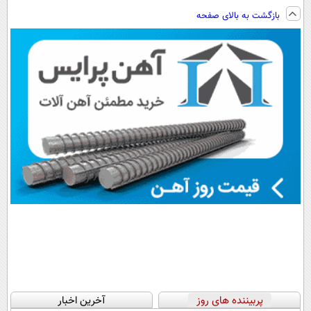
فناوری اروپا،
ویزیت
پرداخت اقساطی
رایگان رو شرکت
بازگشت به بالای صفحه
سبک و مقاوم |
رایگان+پرداخت
هم داریم!😍 |
کن تا دیر نشده!
پرداخت قسطی
اقساطی😍
📍تهران
پربیننده های روز
آخرین اخبار