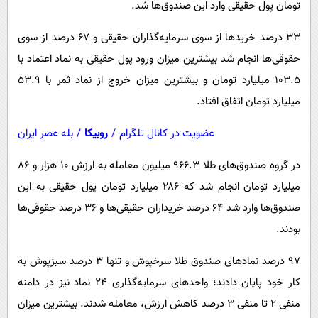
تومان پول حقیقی وارد این صندوق‌ها شد.
پیامک
سرگرمی
روانشناسی
فناوری
۳۳ درصد خریدها از سوی سرمایه‌گذاران حقیقی و ۶۷ درصد از سوی
حقوقی‌ها انجام شد بیشترین میزان ورود پول حقیقی به نماد اعتماد با
آشپزی
گوناگون
۱۰۳.۵ میلیارد تومان و بیشترین میزان خروج از نماد ثمر با ۵۳.۹
دانلود
حوادث
میلیارد تومان اتفاق افتاد.
محیط زیست
عضویت در کانال تلگرام
/
روبیکا
/
بله عصر ایران
سلامت
در گروه صندوق‌های طلا ۹۶۶.۳ میلیون معامله به ارزش ۱۰ هزار و ۸۶
فرهنگی
میلیارد تومان انجام شد که ۲۸۶ میلیارد تومان پول حقیقی به این
بین الملل
صندوق‌ها وارد شد ۶۴ درصد خریداران حقیقی‌ها و ۳۶ درصد حقوقی‌ها
اجتماعی
بودند.
حیات وحش
۹۷ درصد نمادهای صندوق طلا سرخپوش و تنها ۳ درصد سبزپوش به
سیاست خارجی
کار خود پایان دادند؛ واحدهای سرمایه‌گذاری ۲۴ نماد نیز در دامنه
منفی ۲ تا منفی ۳ درصد کاهش ارزش، معامله شدند. بیشترین میزان