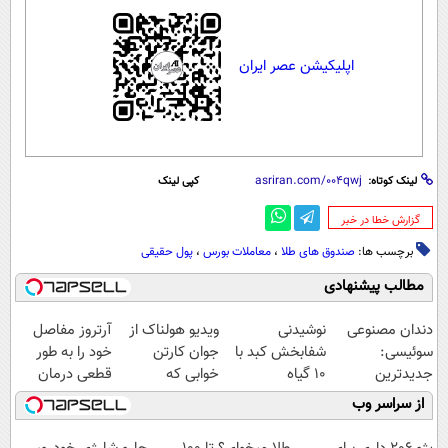
اپلیکیشن عصر ایران
لینک کوتاه:
کپی لینک
‌گزارش خطا در خبر
برچسب ها:
صندوق های طلا
،
معاملات بورس
،
پول حقیقی
مطالب پیشنهادی
دندان مصنوعی
نوشیدنی
ویدیو هولناک از
آرتروز مفاصل
سوئیسی:
شفابخش کبد با
جوان کارتن
خود را به طور
جدیدترین
10 گیاه
خوابی که
قطعی درمان
فناوری اروپا،
موثر(تخفیف تا
میلیاردر شد.
کنید!
از سراسر وب
سبک و مقاوم |
امشب)
آموزش رایگان
◗پرسش‌نامه◖
پرداخت قسطی