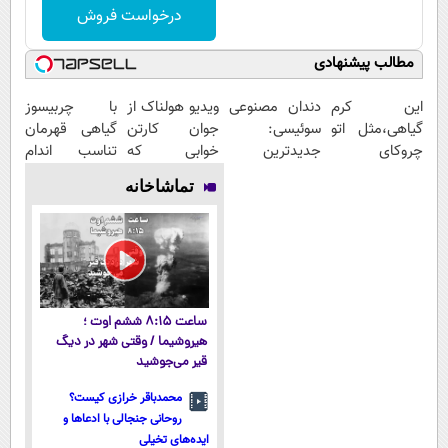
درخواست فروش
مطالب پیشنهادی
این کرم
دندان مصنوعی
ویدیو هولناک از
با چربیسوز
گیاهی،مثل اتو
سوئیسی:
جوان کارتن
گیاهی قهرمان
چروکای
جدیدترین
خوابی که
تناسب اندام
پوستتوصاف
فناوری اروپا،
میلیاردر شد.
شو60%تخفیف
تماشاخانه
میکنه!50%تخفیف
سبک و مقاوم |
آموزش رایگان
پرداخت قسطی
ساعت ۸:۱۵ ششم اوت ؛
هیروشیما / وقتی شهر در دیگ
قیر می‌جوشید
محمدباقر خرازی کیست؟
روحانی جنجالی با ادعاها و
ایده‌های تخیلی