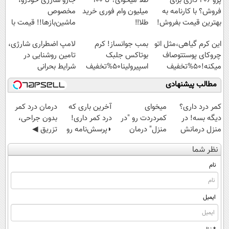
پژو 206 داری برای
طلا میخوای؟ تا 100
جارو شارژی خودرو،
فروش؟ با کارنامه به
میلیون وام فوری خرید
مخصوص
بهترین قیمت بفروش!
طلا‼️
ماشین‌باز‌ها!! قیمت با
تخفیف: فقط
این کرم گیاهی،مثل اتو
بمب جوانساز! کرم
لامپ اضطراری شارژی،
1,499,000
چروکای پوستتوصاف
بوتاکس جلبک
تامین روشنایی در
میکنه!50%تخفیف
اسپیرولینا50%تخفیف
شرایط بحرانی
مطالب پیشنهادی
کمر درد داری؟
میخوای
آخرین باری که
درمان درد کمر
دیگه بسه! در
کمردردت رو "در
درد کمر داری!
بدون جراحی،
منزل درمانش
منزل" درمان
◗پرسش‌نامه رو
تزریق ◀
کن
کنی؟ (◂فیلم +
پر کن◖
پرسش‌نامه رو پر
نظر شما
(◀پرسش‌نامه)
◂پرسش‌نامه)
کن ▶
نام
ایمیل