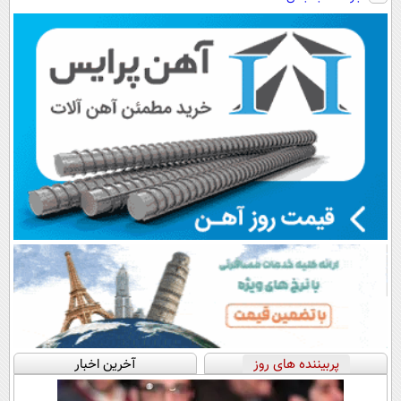
رایگان+پرداخت
سبک و مقاوم |
◗پرسش‌نامه◖
اقساطی😍
پرداخت قسطی
پربیننده های روز
آخرین اخبار