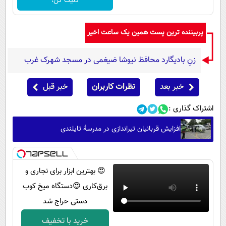
کلیک کن!
پربیننده ترین پست همین یک ساعت اخیر
زنِ بادیگارد محافظ نیوشا ضیغمی در مسجد شهرک غرب
خبر بعد
نظرات کاربران
خبر قبل
اشتراک گذاری :
افزایش قربانیان تیراندازی در مدرسۀ تایلندی
😍 بهترین ابزار برای نجاری و
برق‌کاری 😍دستگاه میخ کوب
دستی حراج شد
خرید با تخفیف