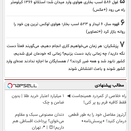
5
غول 586 اسب بخاری هواوی وارد میدان شد؛ استلاتو 1366 کیلومتر
راه می رود (+عکس)
6
قهوه ساز، 6 لیدار و 523 اسب بخار؛ هواوی لوکس ترین ون خود را
روانه بازار کرد (+تصاویر)
7
پزشکیان: هر زمان می‌خواهیم کاری انجام دهیم، می‌گویند فعلاً دست
نگه دارید/ چه زمانی باید دست بزنیم؟ زمانی که خودمان غرق شدیم،
کشور نابود شد و همه ضرر کردند؟ / همسایگان ما اجازه ندادند عده‌ای وارد
کشور شوند و باعث اغتشاش شوند
مطالب پیشنهادی
‌راه خلاصی از کمردرد همینجاست ◀
۱ میلیارد اعتبار خرید طلا | بدون
فقط کافیه فرم رو پر کنی!
ضامن و چک
آرتروز مفاصل خود را به طور قطعی
دندان مصنوعی سبک و مقاوم
درمان کنید! ◗پرسش‌نامه◖
می‌خوای؟ پرداخت اقساطی هم
داریم!😍 | 📍تهران