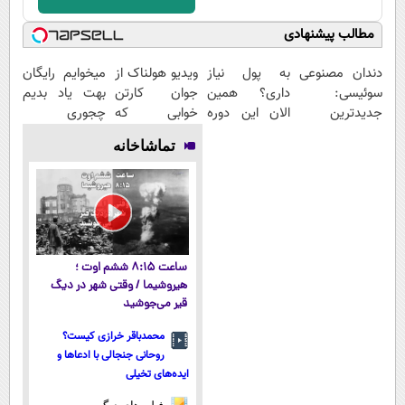
مطالب پیشنهادی
دندان مصنوعی
به پول نیاز
ویدیو هولناک از
میخوایم رایگان
سوئیسی:
داری؟ همین
جوان کارتن
بهت یاد بدیم
جدیدترین
الان این دوره
خوابی که
چجوری
فناوری اروپا،
رایگان رو شرکت
میلیاردر شد.
پولدارشی! باور
تماشاخانه
سبک و مقاوم |
کن تا دیر
آموزش رایگان
نداری امتحانش
پرداخت قسطی
نشده!
مجانیه
ساعت ۸:۱۵ ششم اوت ؛
هیروشیما / وقتی شهر در دیگ
قیر می‌جوشید
محمدباقر خرازی کیست؟
روحانی جنجالی با ادعاها و
ایده‌های تخیلی