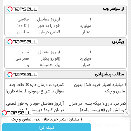
از سراسر وب
۱
آرتروز مفاصل
طلاسی
میلیارد
خود را به طور
| تا 100
اعتبار
قطعی درمان
میلیون
خرید
کنید!
وام
وبگردی
طلا |
◗پرسش‌نامه◖
آنی
بدون
خرید
۱
آرتروز مفصل
مسیر
ضامن
طلا💰
میلیارد
زانو رو یکبار
همراهی
و چک
ثبت
اعتبار
برای همیشه
و
نام
خرید
درمان کن!
گزارش
مطالب پیشنهادی
کن!
طلا |
◗پرسش‌نامه◖
عملکرد
بدون
گروه
۱ میلیارد اعتبار خرید طلا | بدون
‌کمردردت درمان داره ❌ فقط چند
ضامن
اسنپ
ضامن و چک
سؤال تا شروع بهبودی فاصله‌ داری!
و چک
در
کمر درد داری؟ دیگه بسه! در منزل
۱۴۰۴
آرتروز مفاصل خود را به طور قطعی
درمانش کن (◀پرسش‌نامه)
درمان کنید! ◗پرسش‌نامه◖
۱ میلیارد اعتبار خرید طلا | بدون ضامن و چک
صفحه اول
فیلم
عصر ایران۲
درباره عصرایران
تماس با ما
آرشیو
جستجو
کلیک کن!