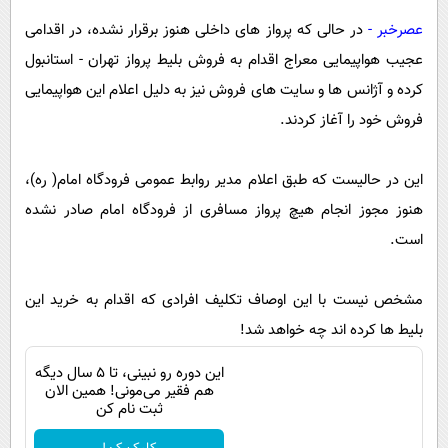
پیامک
سرگرمی
عصرخبر -
در حالی که پرواز های داخلی هنوز برقرار نشده، در اقدامی
روانشناسی
فناوری
عجیب هواپیمایی معراج اقدام به فروش بلیط پرواز تهران - استانبول
آشپزی
گوناگون
کرده و آژانس ها و سایت های فروش نیز به دلیل اعلام این هواپیمایی
دانلود
فروش خود را آغاز کردند.
حوادث
محیط زیست
این در حالیست که طبق اعلام مدیر روابط عمومی فرودگاه امام( ره)،
سلامت
هنوز مجوز انجام هیچ پرواز مسافری از فرودگاه امام صادر نشده
فرهنگی
است.
بین الملل
مشخص نیست با این اوصاف تکلیف افرادی که اقدام به خرید این
اجتماعی
بلیط ها کرده اند چه خواهد شد!
حیات وحش
این دوره رو نبینی، تا 5 سال دیگه
سیاست خارجی
هم فقیر می‌مونی! همین الان
ثبت نام کن