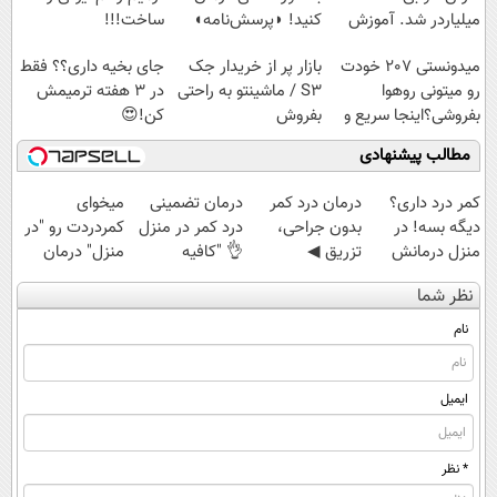
میلیاردر شد. آموزش
کنید! ◗پرسش‌نامه◖
ساخت!!!
رایگان
میدونستی 207 خودت
بازار پر از خریدار جک
جای بخیه داری؟؟ فقط
رو میتونی روهوا
S3 / ماشینتو به راحتی
در 3 هفته ترمیمش
بفروشی؟اینجا سریع و
بفروش
کن!😍
راحت بفروش
مطالب پیشنهادی
کمر درد داری؟
درمان درد کمر
درمان تضمینی
میخوای
دیگه بسه! در
بدون جراحی،
درد کمر در منزل
کمردردت رو "در
منزل درمانش
تزریق ◀
👌 "کافیه
منزل" درمان
کن
پرسش‌نامه رو پر
پرسش‌نامه رو پر
کنی؟ (◂فیلم +
نظر شما
(◀پرسش‌نامه)
کن ▶
کنی"
◂پرسش‌نامه)
نام
ایمیل
* نظر