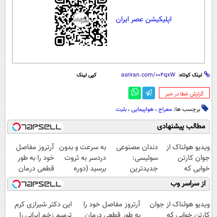
اپلیکیشن عصر ایران
لینک کوتاه:
کپی لینک
‌گزارش خطا در خبر
برچسب ها:
معراج
،
هواپیمایی
،
بلیت
مطالب پیشنهادی
ویدیو هولناک از
دندان مصنوعی
به سرعت و بدون
آرتروز مفاصل
جوان کارتن
سوئیسی:
دردسر به ثروت
خود را به طور
خوابی که
جدیدترین
برسید (دوره
قطعی درمان
میلیاردر شد.
فناوری اروپا،
کاملا رایگان
کنید!
از سراسر وب
آموزش رایگان
سبک و مقاوم |
پولسازی)
◗پرسش‌نامه◖
پرداخت قسطی
ویدیو هولناک از جوان
آرتروز مفاصل خود را
این دکتر شیرازی کرم
کارتن خوابی که
به طور قطعی درمان
ترمیم زخم ایرانی را