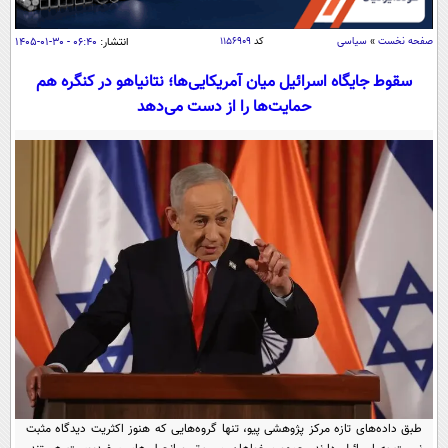
سیاسی
اقتصاد
صفحه نخست
»
سیاسی
کد
۱۱۵۶۹۰۹
انتشار:
۰۶:۴۰ - ۳۰-۰۱-۱۴۰۵
جامعه
اقتصادی
سقوط جایگاه اسرائیل میان آمریکایی‌ها؛ نتانیاهو در کنگره هم
حمایت‌ها را از دست می‌دهد
ورزشی
اجتماعی
خودرو
بین الملل
حوادث
فرهنگ و هنر
سیاست خارجی
سلامت
علم و دانش
یک برش دانایی
قرآن
فناوری و It
محیط زیست
گوناگون
علمی
سفر و تفریح
فیلم
سرگرمی
اخبار کریپتو
عصر ایران 2
اقتصاد
باشگاه مغز
آموزش زبان
خواندنی ها و دیدنی ها
ورزش
مجله تصویری سلاح
داستان کوتاه
سیاست
طبق داده‌های تازه مرکز پژوهشی پیو، تنها گروه‌هایی که هنوز اکثریت دیدگاه مثبت