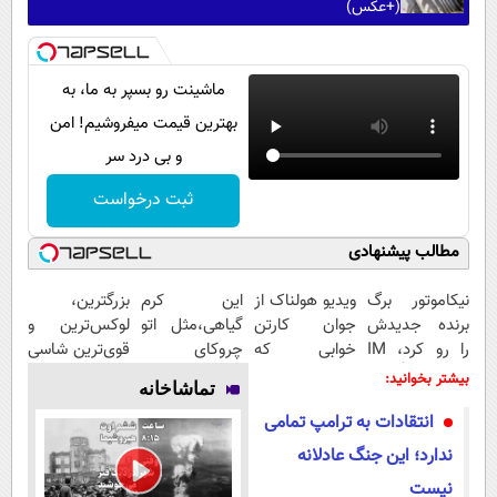
(+عکس)
ماشینت رو بسپر به ما، به
بهترین قیمت میفروشیم! امن
و بی درد سر
ثبت درخواست
مطالب پیشنهادی
نیکاموتور برگ
ویدیو هولناک از
این کرم
بزرگترین،
برنده جدیدش
جوان کارتن
گیاهی،مثل اتو
لوکس‌ترین و
را رو کرد، IM
خوابی که
چروکای
قوی‌ترین شاسی
LS9 رسماً وارد
میلیاردر شد.
پوستتوصاف
بلند EREV در
بیشتر بخوانید:
تماشاخانه
بازار ایران شد
آموزش رایگان
میکنه!50%تخفیف
در ایران رونمایی
انتقادات به ترامپ تمامی
شد
ندارد؛ این جنگ عادلانه
نیست