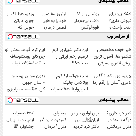
مطالب پیشنهادی
X55 پرو برای
رونمایی از IM
آرتروز مفاصل
ویدیو هولناک از
فروش داری؟
LS9، پرچم‌دار
خود را به طور
جوان کارتن
اینجا راحت و
فوق‌لوکس
قطعی درمان
خوابی که
سریع بفروشش
EREV وارد بازار
کنید!
میلیاردر شد.
از سراسر وب
ایران شد
◗پرسش‌نامه◖
آموزش رایگان
خبر خوب مخصوص
این دکتر شیرازی کرم
این کرم گیاهی،مثل اتو
شکمو ها! آسون ترین
ترمیم زخم ایرانی را
چروکای پوستتوصاف
روش لاغری معرفی
ساخت!!!
میکنه!50%تخفیف
شد
چربیسوزی که شگفتی
بمب جوانساز! کرم
بدون سوزن پوستتو
لاغری آسان را رقم زد!
بوتاکس جلبک
10سال جوون
اسپیرولینا50%تخفیف
کن50%تخفیف پاییزی
مطالب پیشنهادی
کمر درد داری؟
برای اولین بار در
میخوای
۲۵٪ تخفیف
دیگه بسه! در
ایران🇮🇷 این
کمردردت رو "در
ایمپلنت تا پایان
منزل درمانش
دکتر کرم ترمیم
منزل" درمان
جشنواره 🎁
کن
کننده 23 روزه
کنی؟ (◂فیلم +