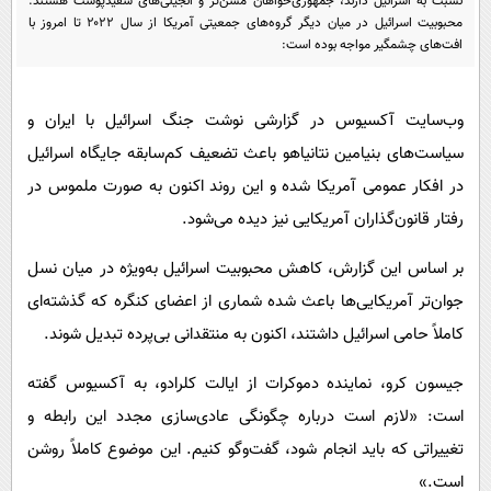
نسبت به اسرائیل دارند، جمهوری‌خواهان مسن‌تر و انجیلی‌های سفیدپوست هستند.
پیامک
سرگرمی
محبوبیت اسرائیل در میان دیگر گروه‌های جمعیتی آمریکا از سال ۲۰۲۲ تا امروز با
افت‌های چشمگیر مواجه بوده است:
روانشناسی
فناوری
آشپزی
گوناگون
وب‌سایت آکسیوس در گزارشی نوشت جنگ اسرائیل با ایران و
دانلود
حوادث
سیاست‌های بنیامین نتانیاهو باعث تضعیف کم‌سابقه جایگاه اسرائیل
محیط زیست
در افکار عمومی آمریکا شده و این روند اکنون به صورت ملموس در
سلامت
رفتار قانون‌گذاران آمریکایی نیز دیده می‌شود.
فرهنگی
بر اساس این گزارش، کاهش محبوبیت اسرائیل به‌ویژه در میان نسل
بین الملل
جوان‌تر آمریکایی‌ها باعث شده شماری از اعضای کنگره که گذشته‌ای
کاملاً حامی اسرائیل داشتند، اکنون به منتقدانی بی‌پرده تبدیل شوند.
اجتماعی
حیات وحش
جیسون کرو، نماینده دموکرات از ایالت کلرادو، به آکسیوس گفته
است: «لازم است درباره چگونگی عادی‌سازی مجدد این رابطه و
سیاست خارجی
تغییراتی که باید انجام شود، گفت‌وگو کنیم. این موضوع کاملاً روشن
است.»