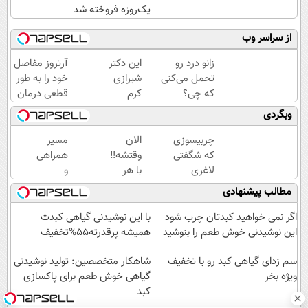
یک‌روزه فروخته شد
از سراسر وب
زانو درد رو
این دکتر
آرتروز مفاصل
تحمل می‌کنی
شیرازی
خود را به طور
که چی؟
کرم
قطعی درمان
راه‌حلش
ترمیم
کنید!
وبگردی
همین‌جاست!
زخم
◗پرسش‌نامه◖
ایرانی را
چربیسوزی
الان
مسیر
ساخت!!!
که شگفتی
وقتشه‼️
همراهی
لاغری
با هر
و
آسان را
وضعیت
گزارش
مطالب پیشنهادی
رقم زد!
بانک
عملکرد
مو،
گروه
اگر نمی خواهید کبدتان چرب شود
با این نوشیدنی گیاهی کبدت
موی
اسنپ
این نوشیدنی خوش طعم را بنوشید
همیشه پرقدرته55%تخفیف
طبیعی
در
سم زدای گیاهی کبد رو با تخفیف
بکار!
۱۴۰۴
شاهکار متخصصین: تولید نوشیدنی
ویژه بخر
گیاهی خوش طعم برای پاکسازی
کبد