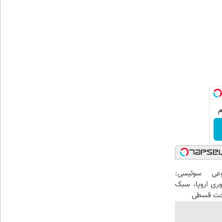
عی سوئیسی:
وری اروپا، سبک
اخت قسطی