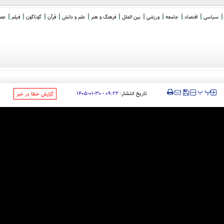
سیاسی
اقتصاد
جامعه
ورزشی
بین الملل
فرهنگ و هنر
علم و دانش
قرآن
گوناگون
فیلم
عصر 
حجاب اجباری
_
‍‍‍ پ
پ
تاریخ انتشار:
۰۹:۲۲ - ۳۰-۰۱-۱۴۰۵
‌گزارش خطا در خبر