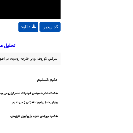
دانلود
کد ویدیو
تحلیل مق
سرگئی لاوروف، وزیر خارجه روسیه، در اظها
منبع:تسنیم
به استحضار همراهان فرهیخته عصر ایران می رسا
پوزش ما را بپذیرید؛ قدرتان را می دانیم.
به امید روزهای خوب برای ایران عزیزمان.