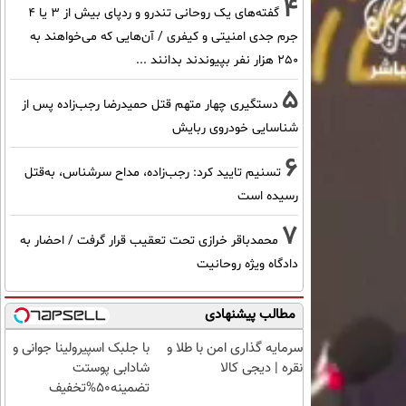
4
گفته‌های یک روحانی تندرو و ردپای بیش از ۳ یا ۴
جرم جدی امنیتی و کیفری / آن‌هایی که می‌خواهند به
۲۵۰ هزار نفر بپیوندند بدانند ...
5
دستگیری چهار متهم قتل حمیدرضا رجب‌زاده پس از
شناسایی خودروی ربایش
6
تسنیم تایید کرد: رجب‌زاده، مداح سرشناس، به‌قتل
رسیده است
7
محمدباقر خرازی تحت تعقیب قرار گرفت / احضار به
دادگاه ویژه روحانیت
مطالب پیشنهادی
سرمایه گذاری امن با طلا و
با جلبک اسپیرولینا جوانی و
نقره | دیجی کالا
شادابی پوستت
تضمینه50%تخفیف