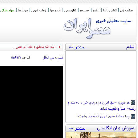
صفحه اول
تماس با ما
آرشیو
جستجو
نظرسنجی
آب و هوا
اوقات شرعی
پیوند ها
سواد زندگی
فیلم
بیشتر »»
آیت الله محقق داماد : در عصر رسول الله 
فیلم
»
بین الملل
کد خبر
۱۱۵۶۹۳۱
عراقچی: «حق ایران در دریای خزر داده شد و
رفت» اصلاً واقعیت ندارد
چرا موشک‌های ایران تمام نمی‌شود؟
آموزش زبان انگلیسی
بیشتر »»