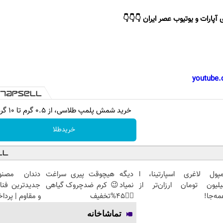
 آپارات و یوتیوب عصر ایران 👇👇👇
youtube.
خرید شمش پلمپ طلاسی، از ۰.۵ گرم تا ۱۰ گرم
خریدطلا
مپول لاغری اسپارتینا، ا
دیگه هیچوقت پیری سراغت
دندان مصنو
یلیون تومان ارزان‌تر از
نمیاد😉 کرم ضدچروک گیاهی
جدیدترین فنا
ه‌جا!
👈🏻45%تخفیف
و مقاوم | پرد
تماشاخانه