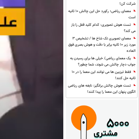
شرکت کن!
معمای ریاضی؛ رکورد حل این چالش 10 ثانیه
است
تست هوش تصویری: کدام کلید قفل را باز
می کند؟
معمای تصویری تک شاخ ها / تشخیص 3
مورد زیر 10 ثانیه برابر با دقت و هوش بصری فوق
العاده
یک معمای ریاضی/ خیلی ها برای رسیدن به
جواب دچار چالش می شوند، شما چطور؟
فقط تیزبین ها می توانند این معما را در 10
ثانیه حل کنند!
تست هوش چالش برانگیز: نابغه های ریاضی
الگوی پنهان این معما را پیدا کنند!