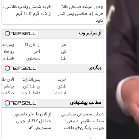
چطور میشه قسطی طلا
خرید شمش پلمپ طلاسی،
خرید | با طلاسی پس انداز
از ۰.۵ گرم تا ۱۰ گرم
کنید
از سراسر وب
هر
از الان تا
پس‌اندا
کی
آخر
رو طلا ک
طلا
تابستون
فقط با چ
داره،
حداقل
کلیک با
وبگردی
غم
12کیلو
حداقل‌ت
نداره!
چربی
مبلغ...
خرید
پس‌اندازت
الان طلا
😊💎
میسوزونی
طلای
رو طلا کن!
(خرید
🧨
آبشده
فقط با چند
دیگه بده
طلا با
حتی با
کلیک با
سرمایه‌گ
مطالب پیشنهادی
چند
۱۰۰هزارتومان
حداقل‌ترین
طلا با ا
کلیک)
مبلغ...
بی‌بهره
دندان مصنوعی سوئیسی |
از الان تا آخر تابستون
سبک، مقاوم، طبیعی!
حداقل 12کیلو چربی
ویزیت رایگان+پرداخت
میسوزونی🧨
اقساطی😍