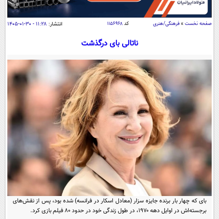
سیاسی
اقتصاد
صفحه نخست
»
فرهنگی/هنری
کد
۱۱۵۶۹۶۸
انتشار:
۱۱:۲۸ - ۳۰-۰۱-۱۴۰۵
جامعه
اقتصادی
ناتالی بای درگذشت
ورزشی
اجتماعی
خودرو
بین الملل
حوادث
فرهنگ و هنر
سیاست خارجی
سلامت
علم و دانش
یک برش دانایی
قرآن
فناوری و It
محیط زیست
گوناگون
علمی
سفر و تفریح
فیلم
سرگرمی
اخبار کریپتو
عصر ایران 2
اقتصاد
باشگاه مغز
آموزش زبان
خواندنی ها و دیدنی ها
ورزش
مجله تصویری سلاح
بای که چهار بار برنده جایزه سزار (معادل اسکار در فرانسه) شده بود، پس از نقش‌های
داستان کوتاه
سیاست
برجسته‌اش در اوایل دهه ۱۹۷۰، در طول زندگی خود در حدود ۸۰ فیلم بازی کرد.