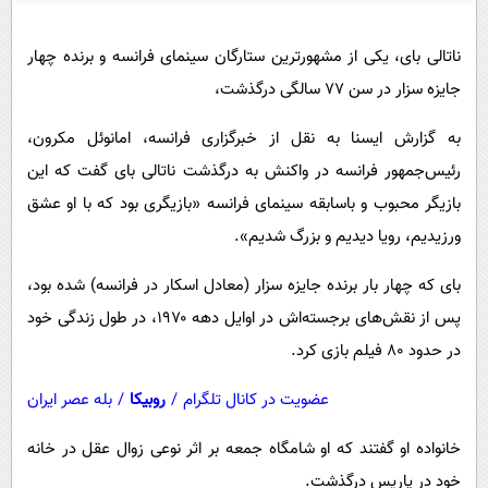
پیامک
سرگرمی
روانشناسی
فناوری
ناتالی بای، یکی از مشهورترین ستارگان سینمای فرانسه و برنده چهار
جایزه سزار در سن ۷۷ سالگی درگذشت،
آشپزی
گوناگون
دانلود
حوادث
به گزارش ایسنا به نقل از خبرگزاری فرانسه، امانوئل مکرون،
رئیس‌جمهور فرانسه در واکنش به درگذشت ناتالی بای گفت که این
محیط زیست
بازیگر محبوب و باسابقه سینمای فرانسه «بازیگری بود که با او عشق
سلامت
ورزیدیم، رویا دیدیم و بزرگ شدیم».
فرهنگی
بای که چهار بار برنده جایزه سزار (معادل اسکار در فرانسه) شده بود،
بین الملل
پس از نقش‌های برجسته‌اش در اوایل دهه ۱۹۷۰، در طول زندگی خود
اجتماعی
در حدود ۸۰ فیلم بازی کرد.
حیات وحش
عضویت در کانال تلگرام
/
روبیکا
/
بله عصر ایران
سیاست خارجی
خانواده او گفتند که او شامگاه جمعه بر اثر نوعی زوال عقل در خانه
خود در پاریس درگذشت.