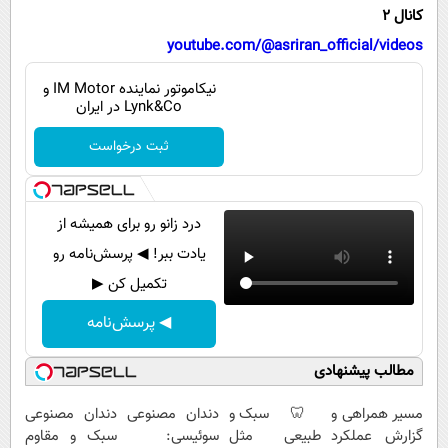
پیامک
سرگرمی
کانال 2
روانشناسی
youtube.com/@asriran_official/videos
فناوری
آشپزی
گوناگون
نیکاموتور نماینده IM Motor و
Lynk&Co در ایران
دانلود
حوادث
ثبت درخواست
محیط زیست
سلامت
درد زانو رو برای همیشه از
فرهنگی
یادت ببر! ◀ پرسش‌نامه رو
بین الملل
تکمیل کن ▶
اجتماعی
◀ پرسش‌نامه
حیات وحش
مطالب پیشنهادی
سیاست خارجی
مسیر همراهی و
🦷 سبک و
دندان مصنوعی
دندان مصنوعی
گزارش عملکرد
طبیعی مثل
سوئیسی:
سبک و مقاوم