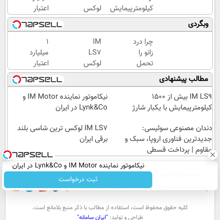
کیلومترپیمایش
لوکس
اعتبار
با یکبار شارژ
ترین
خرید
وبگردی
شاسی
طلا |
بلند
بدون
چرا درد
IM
۱
برقی
ضامن
زانو را
LS7
میلیارد
ایران
و چک
تحمل
لوکس
اعتبار
می‌کنی؟
ترین
خرید
مطالب پیشنهادی
خیلی
شاسی
طلا |
ساده
بلند
بدون
IM LS9 بیش از 1500
نیکاموتور نماینده IM Motor و
درمنزل
برقی
ضامن
کیلومترپیمایش با یکبار شارژ
Lynk&Co در ایران
درمانش
ایران
و چک
کن
دندان مصنوعی سوئیسی:
IM LS7 لوکس ترین شاسی بلند
جدیدترین فناوری اروپا، سبک و
برقی ایران
مقاوم | پرداخت قسطی
نیکاموتور نماینده IM Motor و Lynk&Co در ایران
صفحه اول
فیلم
عصر ایران۲
درباره عصرایران
تماس با ما
آرشیو
جستجو
ثبت درخواست
پیوندها
نظرسنجی
آب و هوا
اوقات شرعی
سواد زندگی
كليه حقوق محفوظ است، استفاده از مطالب با ذكر منبع بلامانع است.
طراحی و تولید:
"ایران سامانه"