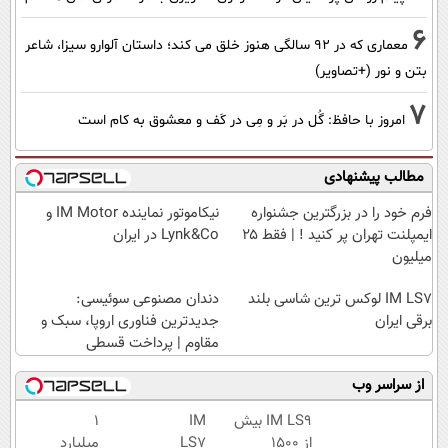
6
معماری که در 92 سالگی هنوز خلق می کند؛ داستان آلوارو سیزا، شاعر
بتن و نور (+تصاویر)
7
امروز با حافظ: گُل در بَر و مِی در کَف و معشوق به کام است
مطالب پیشنهادی
فرم خود را در بزرگترین جشنواره
نیکاموتور نماینده IM Motor و
ایمپلنت تهران پر کنید ! | فقط ۲۵
Lynk&Co در ایران
میلیون
IM LS7 لوکس ترین شاسی بلند
دندان مصنوعی سوئیسی:
برقی ایران
جدیدترین فناوری اروپا، سبک و
مقاوم | پرداخت قسطی
از سراسر وب
IM LS9 بیش
IM
۱
از 1500
LS7
میلیارد