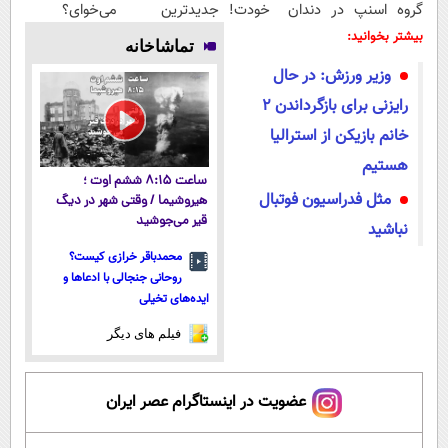
گروه اسنپ در
دندان خودت!
جدیدترین
می‌خوای؟
۱۴۰۴
نصب آسان و
فناوری اروپا،
پرداخت
بیشتر بخوانید:
تماشاخانه
پرداخت
سبک و مقاوم |
اقساطی هم
وزیر ورزش: در حال
اقساطی 💳 📍
پرداخت قسطی
داریم!😍 | 📍
تهران
تهران
رایزنی برای بازگرداندن ۲
خانم بازیکن از استرالیا
هستیم
ساعت ۸:۱۵ ششم اوت ؛
مثل فدراسیون فوتبال
هیروشیما / وقتی شهر در دیگ
قیر می‌جوشید
نباشید
محمدباقر خرازی کیست؟
روحانی جنجالی با ادعاها و
ایده‌های تخیلی
فیلم های دیگر
عضویت در اینستاگرام عصر ایران