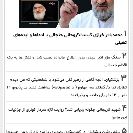
1
محمدباقر خرازی کیست؟روحانی جنجالی با ادعاها و ایده‌های
تخیلی
2
سنگ مزار اکبر عبدی بدون اطلاع خانواده نصب شد؛ واکنش‌ها به یک
اقدام جنجالی
3
پزشکیان‌: آنچه گاهی از رهبر نقل می‌شود با شخصیتی که من دیدم
تطابق ندارد/ گفتند سه چهارم ( با تفاهم‌نامه) موافقت کنند می‌پذیرم، 12
نفر از 13 نفر رأی دادند و پذیرفتند
4
شهید لاریجانی چگونه ردیابی شد؟ روایت تازه سردار کوثری از جزئیات
این ماجرا
5
پیام روشن پزشکیان در گفت‌و‌گوی تصویری با مرد نامرئی: من هستم!