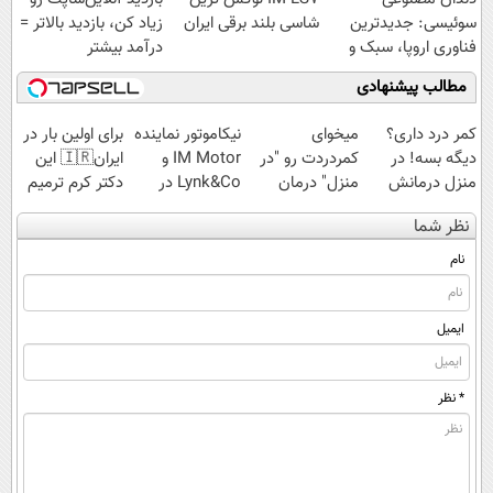
سوئیسی: جدیدترین
شاسی بلند برقی ایران
زیاد کن، بازدید بالاتر =
فناوری اروپا، سبک و
درآمد بیشتر
مقاوم | پرداخت
مطالب پیشنهادی
قسطی
کمر درد داری؟
میخوای
نیکاموتور نماینده
برای اولین بار در
دیگه بسه! در
کمردردت رو "در
IM Motor و
ایران🇮🇷 این
منزل درمانش
منزل" درمان
Lynk&Co در
دکتر کرم ترمیم
کن
کنی؟ (◂فیلم +
ایران
کننده 23 روزه
نظر شما
(◀پرسش‌نامه)
◂پرسش‌نامه)
ساخت!
نام
ایمیل
* نظر