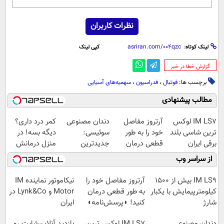
نظرات کاربران
لینک کوتاه:
کپی لینک
‌گزارش خطا در خبر
برچسب ها:
فوتبال
،
فدراسیون
،
سهمیه‌های آسیایی
مطالب پیشنهادی
IM LS7 لوکس
آرتروز مفاصل
دندان مصنوعی
کمر درد داری؟
ترین شاسی بلند
خود را به طور
سوئیسی:
دیگه بسه! در
برقی ایران
قطعی درمان
جدیدترین
منزل درمانش
کنید!
فناوری اروپا،
کن
از سراسر وب
◗پرسش‌نامه◖
سبک و مقاوم |
(◀پرسش‌نامه)
پرداخت قسطی
IM LS9 بیش از 1500
آرتروز مفاصل خود را
نیکاموتور نماینده IM
کیلومترپیمایش با یکبار
به طور قطعی درمان
Motor و Lynk&Co در
شارژ
کنید! ◗پرسش‌نامه◖
ایران
دندان مصنوعی
IM LS7 لوکس ترین
بازدید آنلاین‌شاپت رو