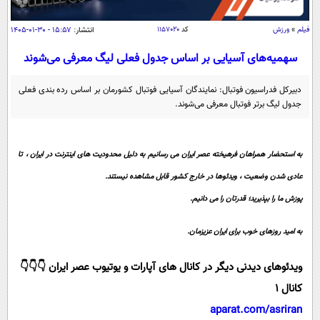
سیاسی
اقتصاد
فیلم
»
ورزش
کد
۱۱۵۷۰۲۰
انتشار:
۱۵:۵۷ - ۳۰-۰۱-۱۴۰۵
جامعه
اقتصادی
سهمیه‌های آسیایی بر اساس جدول فعلی لیگ معرفی می‌شوند
ورزشی
اجتماعی
خودرو
دبیرکل فدراسیون فوتبال: نمایندگان آسیایی فوتبال کشورمان بر اساس رده بندی فعلی
بین الملل
جدول لیگ برتر فوتبال معرفی می‌شوند.
حوادث
فرهنگ و هنر
سیاست خارجی
سلامت
علم و دانش
به استحضار همراهان فرهیخته عصر ایران می رسانیم به دلیل محدودیت های اینترنت در ایران ، تا
یک برش دانایی
قرآن
فناوری و It
عادی شدن وضعیت ، ویدئوها در خارج کشور قابل مشاهده نیستند.
محیط زیست
گوناگون
پوزش ما را بپذیرید؛ قدرتان را می دانیم.
علمی
سفر و تفریح
فیلم
سرگرمی
اخبار کریپتو
به امید روزهای خوب برای ایران عزیزمان.
عصر ایران 2
اقتصاد
باشگاه مغز
ویدئوهای دیدنی دیگر در کانال های آپارات و یوتیوب عصر ایران 👇👇👇
آموزش زبان
خواندنی ها و دیدنی ها
ورزش
مجله تصویری سلاح
کانال 1
داستان کوتاه
سیاست
aparat.com/asriran