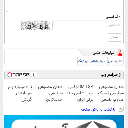
* کد امنیتی
اعتبارسنجی
دیزل ژنراتور
بوکینگ
از سراسر وب
دندان مصنوعی
IM LS7 لوکس
دندان مصنوعی
تا 3میلیارد وام
سوئیسی | سبک،
ترین شاسی بلند
سوئیسی:
سرمایه در
مقاوم، طبیعی!
برقی ایران
جدیدترین
گردش
ویزیت
فناوری اروپا،
فروشندگان =>
بازگشت به بالای صفحه
رایگان+پرداخت
سبک و مقاوم |
فروشگاهت رو
اقساطی😍
پرداخت قسطی
ثبت کن