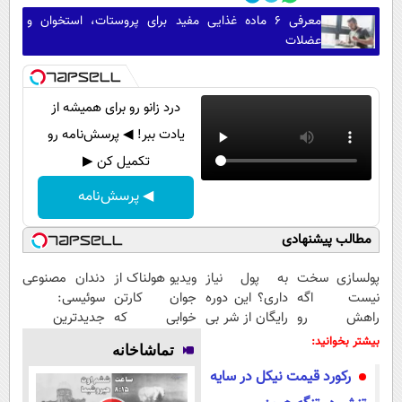
معرفی ۶ ماده غذایی مفید برای پروستات، استخوان و
عضلات
درد زانو رو برای همیشه از
یادت ببر! ◀ پرسش‌نامه رو
تکمیل کن ▶
◀ پرسش‌نامه
مطالب پیشنهادی
پولسازی سخت
به پول نیاز
ویدیو هولناک از
دندان مصنوعی
نیست اگه
داری؟ این دوره
جوان کارتن
سوئیسی:
راهش رو
رایگان از شر بی
خوابی که
جدیدترین
بدونی! " دوره
پولی خلاصت
میلیاردر شد.
فناوری اروپا،
بیشتر بخوانید:
تماشاخانه
رایگان "
میکنه
آموزش رایگان
سبک و مقاوم |
رکورد قیمت نیکل در سایه
پرداخت قسطی