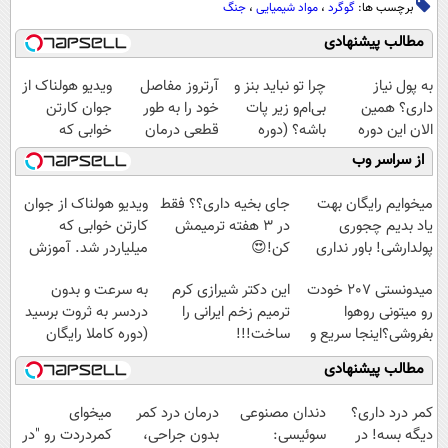
برچسب ها:
گوگرد
،
مواد شیمیایی
،
جنگ
مطالب پیشنهادی
به پول نیاز
چرا تو نباید بنز و
آرتروز مفاصل
ویدیو هولناک از
داری؟ همین
بی‌ام‌و زیر پات
خود را به طور
جوان کارتن
الان این دوره
باشه؟ (دوره
قطعی درمان
خوابی که
رایگان رو شرکت
رایگان درآمد
کنید!
میلیاردر شد.
از سراسر وب
کن تا دیر نشده!
میلیاردی)
◗پرسش‌نامه◖
آموزش رایگان
میخوایم رایگان بهت
جای بخیه داری؟؟ فقط
ویدیو هولناک از جوان
یاد بدیم چجوری
در 3 هفته ترمیمش
کارتن خوابی که
پولدارشی! باور نداری
کن!😍
میلیاردر شد. آموزش
امتحانش مجانیه
رایگان
میدونستی 207 خودت
این دکتر شیرازی کرم
به سرعت و بدون
رو میتونی روهوا
ترمیم زخم ایرانی را
دردسر به ثروت برسید
بفروشی؟اینجا سریع و
ساخت!!!
(دوره کاملا رایگان
راحت بفروش
پولسازی)
مطالب پیشنهادی
کمر درد داری؟
دندان مصنوعی
درمان درد کمر
میخوای
دیگه بسه! در
سوئیسی:
بدون جراحی،
کمردردت رو "در