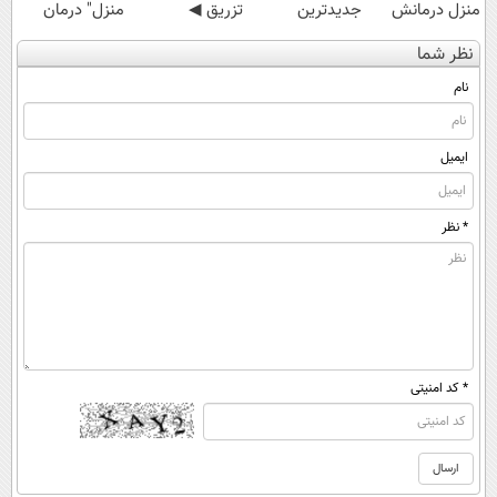
منزل درمانش
جدیدترین
تزریق ◀
منزل" درمان
کن
فناوری اروپا،
پرسش‌نامه رو پر
کنی؟ (◂فیلم +
نظر شما
(◀پرسش‌نامه)
سبک و مقاوم |
کن ▶
◂پرسش‌نامه)
پرداخت قسطی
نام
ایمیل
* نظر
* کد امنیتی