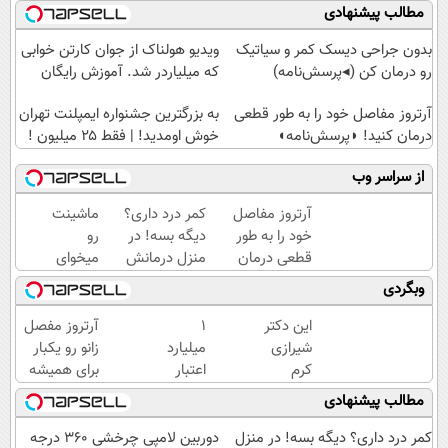
مطالب پیشنهادی
بدون جراحی دیسک کمر و سیاتیک
ویدیو هولناک از جوان کارتن خوابی
رو درمان کن (◂پرسش‌نامه)
که میلیاردر شد. آموزش رایگان
آرتروز مفاصل خود را به طور قطعی
به بزرگترین جشنواره ایمپلنت تهران
درمان کنید! ◗پرسش‌نامه◖
خوش اومدید! | فقط ۲۵ میلیون !
از سراسر وب
آرتروز مفاصل
کمر درد داری؟
ماشینت
خود را به طور
دیگه بسه! در
رو
قطعی درمان
منزل درمانش
میخوای
کنید!
کن
بفروشی؟
وبگردی
◗پرسش‌نامه◖
(◀پرسش‌نامه)
اینجا یک
روزه
این دکتر
۱
آرتروز مفصل
برات
شیرازی
میلیارد
زانو رو یکبار
میفروشه
کرم
اعتبار
برای همیشه
ترمیم
خرید
درمان کن!
مطالب پیشنهادی
زخم
طلا |
◗پرسش‌نامه◖
ایرانی را
بدون
کمر درد داری؟ دیگه بسه! در منزل
دوربین لامپی چرخشی 360 درجه