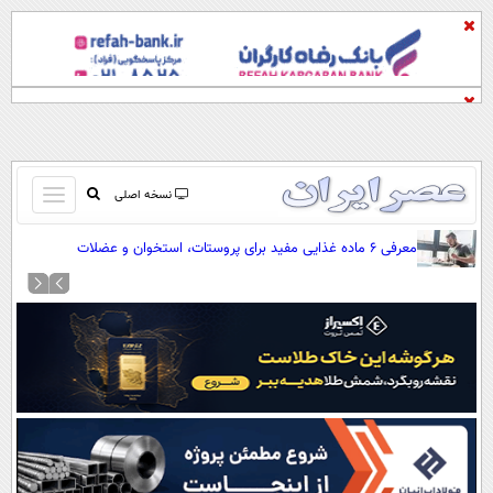
باز
نسخه اصلی
و
صفحه اول
معرفی ۶ ماده غذایی مفید برای پروستات، استخوان و عضلات
بسته
تماس با ما
کردن
آرشیو
منو
جستجو
نظرسنجی
آب و هوا
اوقات شرعی
پیوند ها
سواد زندگی