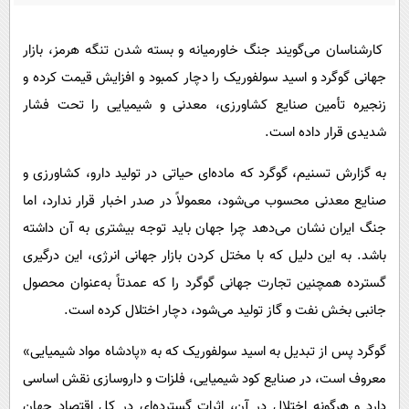
پیامک
سرگرمی
روانشناسی
فناوری
کارشناسان می‌گویند جنگ خاورمیانه و بسته شدن تنگه هرمز، بازار
آشپزی
جهانی گوگرد و اسید سولفوریک را دچار کمبود و افزایش قیمت کرده و
گوناگون
زنجیره تأمین صنایع کشاورزی، معدنی و شیمیایی را تحت فشار
دانلود
حوادث
شدیدی قرار داده است.
محیط زیست
به گزارش تسنیم، گوگرد که ماده‌ای حیاتی در تولید دارو، کشاورزی و
سلامت
صنایع معدنی محسوب می‌شود، معمولاً در صدر اخبار قرار ندارد، اما
فرهنگی
جنگ ایران نشان می‌دهد چرا جهان باید توجه بیشتری به آن داشته
بین الملل
باشد. به این دلیل که با مختل کردن بازار جهانی انرژی، این درگیری
اجتماعی
گسترده همچنین تجارت جهانی گوگرد را که عمدتاً به‌عنوان محصول
جانبی بخش نفت و گاز تولید می‌شود، دچار اختلال کرده است.
حیات وحش
سیاست خارجی
گوگرد پس از تبدیل به اسید سولفوریک که به «پادشاه مواد شیمیایی»
معروف است، در صنایع کود شیمیایی، فلزات و داروسازی نقش اساسی
دارد و هرگونه اختلال در آن، اثرات گسترده‌ای در کل اقتصاد جهان