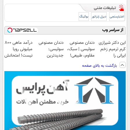
اعتبارسنجی
دیزل ژنراتور
بوکینگ
از سراسر وب
این دکتر شیرازی
دندان مصنوعی
دندان مصنوعی
درآمد ماهی 800
کرم ترمیم زخم
سوئیسی | سبک،
سوئیسی:
میلیونی رویا
ایرانی را
مقاوم، طبیعی!
جدیدترین
نیست! امتحانش
ساخت!!!
ویزیت
فناوری اروپا،
مجانیه😉
بازگشت به بالای صفحه
رایگان+پرداخت
سبک و مقاوم |
اقساطی😍
پرداخت قسطی