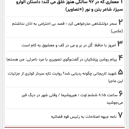
1
معماری که در 92 سالگی هنوز خلق می کند؛ داستان آلوارو
سیزا، شاعر بتن و نور (+تصاویر)
2
سحر دولتشاهی عذرخواهی کرد ؛ قصد بی احترامی به اذان نداشتم
(عکس)
3
امروز با حافظ: گُل در بَر و مِی در کَف و معشوق به کام است
4
پیام روشن پزشکیان در گفت‌و‌گوی تصویری با مرد نامرئی: من هستم!
5
شهید لاریجانی چگونه ردیابی شد؟ روایت تازه سردار کوثری از جزئیات
این ماجرا
6
ساعت ۸:۱۵ ششم اوت ؛ هیروشیما / وقتی شهر در دیگ قیر
می‌جوشید
7
نامه جبهه اصلاحات به رئیس قوه قضائیه