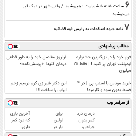
6
ساعت ۸:۱۵ ششم اوت ؛ هیروشیما / وقتی شهر در دیگ قیر
می‌جوشید
7
نامه جبهه اصلاحات به رئیس قوه قضائیه
مطالب پیشنهادی
فرم خود را در بزرگترین جشنواره
آرتروز مفاصل خود را به طور قطعی
ایمپلنت تهران پر کنید ! | فقط ۲۵
درمان کنید! ◗پرسش‌نامه◖
میلیون
خرید موبایل با اسنپ پی | در ۴
این دکتر شیرازی کرم ترمیم زخم
قسط بدون سود و کارمزد!
ایرانی را ساخت!!!
از سراسر وب
درمان درد
برای
آخرین باری
کمر بدون
اولین
که درد کمر
جراحی،
بار در
داری!
تزریق ◀
ایران
◗پرسش‌نامه