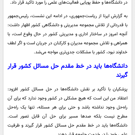
در دانشگاه‌ها و حفظ پویایی فعالیت‌های علمی را مورد تاکید قرار داد.
پیامک
سرگرمی
روانشناسی
فناوری
به گزارش ایرنا از ریاست‌جمهوری، در ادامه این نشست، رئیس‌جمهور
با قدردانی از تلاش مجموعه مدیریتی و دانشگاهی کشور اظهار داشت:
آشپزی
گوناگون
آنچه امروز در ساختار اداری و مدیریتی کشور در حال وقوع است، با
دانلود
حوادث
همراهی و تلاش مجموعه مدیران و کارکنان در جریان است و اگر لطف
محیط زیست
خداوند نبود، کشور با مشکلات جدی‌تری مواجه می‌شد.
سلامت
دانشگاه‌ها باید در خط مقدم حل مسائل کشور قرار
فرهنگی
گیرند
بین الملل
پزشکیان با تأکید بر نقش دانشگاه‌ها در حل مسائل کشور افزود:
اجتماعی
اعتقاد من این است که هیچ مشکلی در کشور وجود ندارد که برای آن
حیات وحش
راه‌حل وجود نداشته باشد و حتی برای هر مسئله، تنها یک راه‌حل
سیاست خارجی
مطرح نیست بلکه صدها مسیر برای حل آن قابل تصور است.
دانشگاه‌ها باید در خط مقدم حل مسائل کشور قرار گیرند و ظرفیت
علمی خود را در خدمت جامعه قرار دهند.