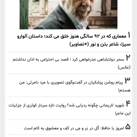
1
معماری که در 92 سالگی هنوز خلق می کند؛ داستان آلوارو
سیزا، شاعر بتن و نور (+تصاویر)
2
سحر دولتشاهی عذرخواهی کرد ؛ قصد بی احترامی به اذان نداشتم
(عکس)
3
پیام روشن پزشکیان در گفت‌و‌گوی تصویری با مرد نامرئی: من
هستم!
4
شهید لاریجانی چگونه ردیابی شد؟ روایت تازه سردار کوثری از جزئیات
این ماجرا
5
امروز با حافظ: گُل در بَر و مِی در کَف و معشوق به کام است