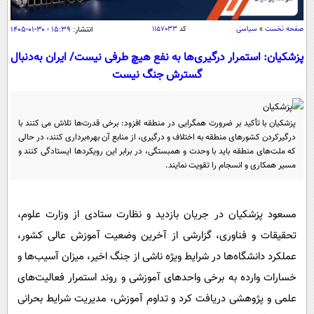
سیاسی
اقتصاد
صفحه نخست
»
سیاسی
کد
۱۱۵۷۰۳۳
انتشار:
۱۵:۳۹ - ۳۰-۰۱-۱۴۰۵
جامعه
اقتصادی
پزشکیان: استمرار درگیری‌ها به نفع هیچ طرفی نیست/ ایران به‌دنبال
گسترش جنگ نیست
ورزشی
اجتماعی
خودرو
بین الملل
حوادث
پزشکیان با تأکید بر ضرورت همگرایی در منطقه افزود: برخی قدرت‌ها تلاش می کنند با
فرهنگ و هنر
سیاست خارجی
سلامت
درگیرکردن کشورهای منطقه به اختلاف و درگیری، از منابع آن بهره‌برداری کنند، در حالی
علم و دانش
که ملت‌های منطقه باید با وحدت و همبستگی، در برابر این رویکردها ایستادگی کنند و
یک برش دانایی
مسیر همکاری و انسجام را تقویت نمایند.
قرآن
فناوری و It
محیط زیست
گوناگون
علمی
سفر و تفریح
مسعود پزشکیان در جریان بازدید و نظارت ستادی از وزارت علوم،
فیلم
سرگرمی
اخبار کریپتو
تحقیقات و فناوری، گزارشی از آخرین وضعیت آموزش عالی کشور،
عصر ایران 2
اقتصاد
باشگاه مغز
عملکرد دانشگاه‌ها در شرایط ویژه ناشی از جنگ اخیر، میزان آسیب‌ها و
آموزش زبان
خواندنی ها و دیدنی ها
ورزش
مجله تصویری سلاح
خسارات وارده به برخی واحدهای آموزشی و روند استمرار فعالیت‌های
داستان کوتاه
سیاست
علمی و پژوهشی دریافت کرد و تداوم آموزش، مدیریت شرایط بحرانی