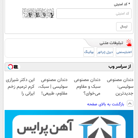
* کد امنیتی
اعتبارسنجی
دیزل ژنراتور
بوکینگ
از سراسر وب
دندان مصنوعی
دندان مصنوعی
دندان مصنوعی
این دکتر شیرازی
سوئیسی:
سبک و مقاوم
سوئیسی | سبک،
کرم ترمیم زخم
جدیدترین
می‌خوای؟
مقاوم، طبیعی!
ایرانی را
فناوری اروپا،
پرداخت اقساطی
ویزیت
ساخت!!!
بازگشت به بالای صفحه
سبک و مقاوم |
هم داریم!😍 |
رایگان+پرداخت
پرداخت قسطی
📍تهران
اقساطی😍