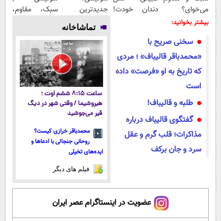
می‌خوای؟
دندان خودت!
جدیدترین
سبک، مقاوم،
پرداخت
نصب آسان و
فناوری اروپا،
طبیعی! ویزیت
بیشتر بخوانید:
تماشاخانه
اقساطی هم
پرداخت
سبک و مقاوم |
رایگان+پرداخت
سخنی صریح با
داریم!😍 | 📍
اقساطی 💳 📍
پرداخت قسطی
اقساطی😍
تهران
تهران
«محمدباقر قالیباف» ؛ مردی
که تاریخ به او «فرصت» داده
است
ساعت ۸:۱۵ ششم اوت ؛
طلبه و قالیباف!
هیروشیما / وقتی شهر در دیگ
قیر می‌جوشید
گفتگوی قالیباف درباره
محمدباقر خرازی کیست؟
مذاکرات؛ قلب گرم و عقل
روحانی جنجالی با ادعاها و
سرد و جان برکف
ایده‌های تخیلی
فیلم های دیگر
عضویت در اینستاگرام عصر ایران