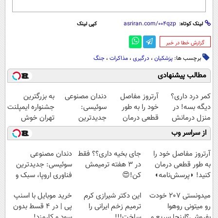
لینک کوتاه:
کپی لینک
‌گزارش خطا در خبر
برچسب ها:
پزشکیان
،
درگیری‌
،
مذاکرات
،
جنگ
مطالب پیشنهادی
کمر درد داری؟
آرتروز مفاصل
دندان مصنوعی
به بزرگترین
دیگه بسه! در
خود را به طور
سوئیسی:
جشنواره ایمپلنت
منزل درمانش
قطعی درمان
جدیدترین
تهران خوش
کن
کنید!
فناوری اروپا،
اومدید! | فقط
از سراسر وب
(◀پرسش‌نامه)
◗پرسش‌نامه◖
سبک و مقاوم |
۲۵ میلیون !
پرداخت قسطی
آرتروز مفاصل خود را
جای بخیه داری؟؟ فقط
دندان مصنوعی
به طور قطعی درمان
در 3 هفته ترمیمش
سوئیسی: جدیدترین
کنید! ◗پرسش‌نامه◖
کن!😍
فناوری اروپا، سبک و
مقاوم | پرداخت
میدونستی 207 خودت
این دکتر شیرازی کرم
خرید موبایل با اسنپ
قسطی
رو میتونی روهوا
ترمیم زخم ایرانی را
پی | در ۴ قسط بدون
بفروشی؟اینجا سریع و
ساخت!!!
سود و کارمزد!