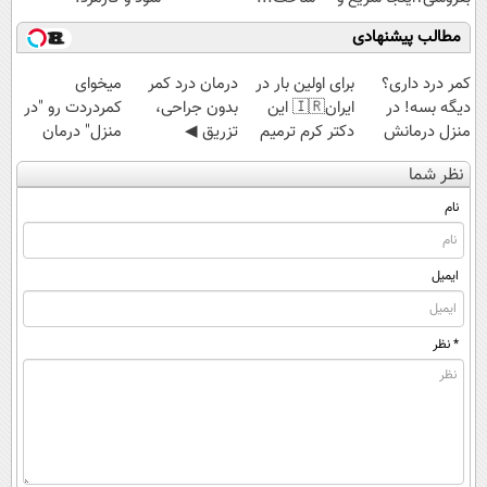
راحت بفروش
مطالب پیشنهادی
کمر درد داری؟
برای اولین بار در
درمان درد کمر
میخوای
دیگه بسه! در
ایران🇮🇷 این
بدون جراحی،
کمردردت رو "در
منزل درمانش
دکتر کرم ترمیم
تزریق ◀
منزل" درمان
کن
کننده 23 روزه
پرسش‌نامه رو پر
کنی؟ (◂فیلم +
نظر شما
(◀پرسش‌نامه)
ساخت!
کن ▶
◂پرسش‌نامه)
نام
ایمیل
* نظر